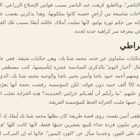
لناصر”، وبالطبع كرهت عبد الناصر بسبب قوانين الإصلاح الزراعي، 
احات شاسعة من أراضٍ خصبة كانوا يملكونها، وهذا يذكرني بغضب ع
ه من حكم ثورة يوليو، لأنها سلبت أملاك عائلته أيضًا بسبب تلك القو
 معرفة سر كراهية جدته لجده.
راطي
ال “أخبار اليوم” بالذكرى السادسة عشرة لتأسيسها، كتب مصطفى أ
 ومنهم أحمد عبود باشا وأمين يحيى باشا والوجيه محمد شتا بك، ال
يقرض المؤسسة 50 ألف جنيه دون فوائد، لكن المؤسسة رفضت بحجة أنها تعر
و عليهم: “ما رأيكم أن أهديكم خزانتي الحديدية؟ هذه الخزانة تجلب ا
ن حينها جلبت الخزانة الحظ للمؤسسة العريقة.
ى أمين نفسه، روى قصة طريفة كان بطلها محمد شتا بك أيضًا، إذ 
رض مليون فردة حذاء للبيع بعشرين جنيهًا فقط، لأنها كانت كلها “فِر
ك على الفور، وعندما سأل عن “الفِرَد اليمين”، قالوا له إن المركب 