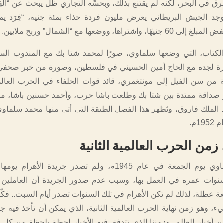
 غرق في البحر، لكنه لم يقتنع بذلك، وبحسِّه التجاري ظل يبحث عن “الفِر
جد الجيش البريطاني يعرض مليون فردة حذاء بمئة جنيه، “فِرَد ي
شتراها، ووضعها مع “الشمال” وربح ملايين.
كتاب، التي وضعها سلماوي، صورًا لمحمد شتا بك مع المندوب السا
ة لجده مع الحاج أمين الحسيني في فلسطين، وصورة من خبر صحفي 
من سن الفيل إلى مونتغمري، قائد قوات الحلفاء في الحرب العالمية
 صداقة ممتدة بين شتا بك وطلعت باشا حرب، وأحمد حسنين باشا، مدي
الملك فاروق، ويُظهر هذا الفصل الطبقة التي أتى منها محمد سلماوي 
1م.
زمن الحرب العالمية الثانية
وُلد محمد سلماوي يوم الجمعة في عام 1945م، ولم تصدر جريدة الأهر
نوات عمره في العمل بها، وسبب عدم صدور الجريدة أن العاملين ا
عة عطلة، لذلك لم تكن الأهرام في تلك السنوات تصدر أيام السبت.. فكّ
ء، وهو زمن نهاية الحرب العالمية الثانية، الذي يمكن أن تأخذ فيه ج
ن أخبار العالم، وزمننا الذي تتدفق فيه الأخبار لحظة بلحظة من كل 