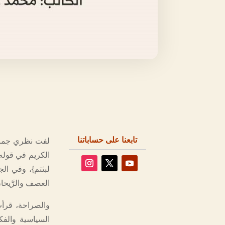
تابعنا على حساباتنا
لفت نظري جمال
الكريم في قوله تع
لبثتم}، وفي الج
العصف والرَّيحان
والصراحة، قرأت
السياسية والف