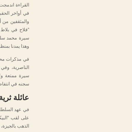
القراءة اندمجت
في أواخر الحقبة
والمثقفين من أ
“فلاح في بلاط 
سيرة محمد سلما
وهذا يمدنا بمنظ
في مذكرات محمد 
الناصرية، وفي 
سيرة ممتعة ول
سجنه في انتفاضة
عائلة ثري
في عهد السلطان
على لقب “البيك
الذهب بالجيزة، وأ