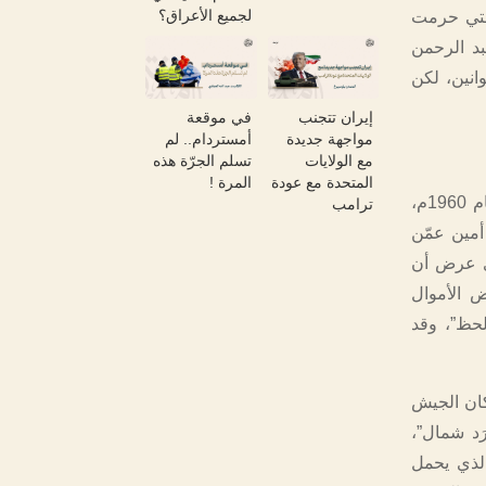
لجميع الأعراق؟
التي حرمت
بد الرحمن
انين، لكن
إيران تتجنب
في موقعة
مواجهة جديدة
أمستردام.. لم
مع الولايات
تسلم الجرّة هذه
المتحدة مع عودة
المرة !
في المذكرات حكايات سلماوي عن جده، محمد شتا بك، وهي حكايات شيقة، ففي عام 1960م،
ترامب
مين عمّن
ذي عرض أن
ّض الأموال
لحظ”، وقد
كان الجيش
َد شمال”،
الذي يحمل