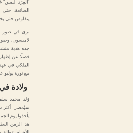
“الفِرَد اليمين”
الضائعة، حتى و
يتفاوض حتى يخفض المبلغ إلى 60 جنيهًا، وا
نرى في صور ال
لامبسون، وصور
جده هدية منشة 
فضلًا عن إظهار
الملكي في عهد 
مع ثورة يوليو عام 952
ولادة في 
سيُمضي أكثر س
يأخذوا يوم الجم
هذا الزمن البطي
الأهرام عطلة م