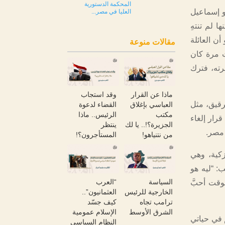
المحكمة الدستورية
و إسماعيل
العليا في مصر...
ا لم تنتهِ
عبودية في جنيف عام 1926م، لكن يبدو أن العائلة
مقالات منوعة
ت مرة كان
رته، فترك
ماذا عن القرار
وقد استجاب
رقيق، مثل
العباسي بإغلاق
القضاء لدعوة
مكتب
الرئيس.. ماذا
رار إلغاء
الجزيرة؟!.. يا لك
ينتظر
 مصر.
من نتنياهو!
المستأجرون؟!
زكية، وهي
: “ليه هو
السياسة
“العرب
وقت أحبَّ
الخارجية للرئيس
العثمانيون”..
ترامب تجاه
كيف جسّد
الشرق الأوسط
الإسلام عمومية
رهتهم في حياتي
النظام السياسي