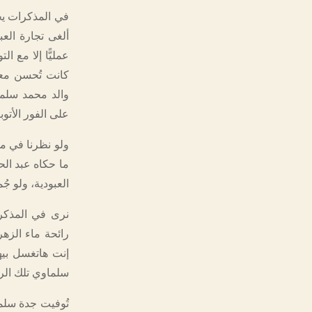
في المذكرات يح
ألغى تجارة العب
كانت تُحسن معا
والد محمد سلما
على الفور الأت
ولو نظرنا في م
ما حكاه عبد الح
العبودية، ولو 
نرى في المذكر
رائحة ماء الزهر
إنت هاتغسل بيه
سلماوي تلك الرائ