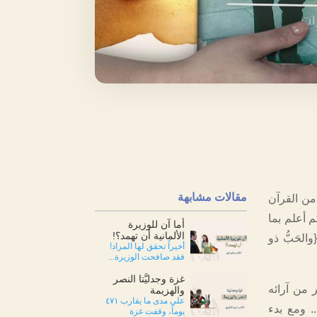
مقالات مشابهة
من القرآن
كم أعلم بما
أما آن للوزيرة
الألمانية أن تهمد؟!
الحَبُّ ذو
أخيراً تحقق لها المراد!
فقد صافحت الوزيرة...
غزة وجدليَّتا النصر
 من آرائه
والهزيمة
على مدى ما يقارب ٤٧١
 ومع بدء
يوماً، وقفت غزة