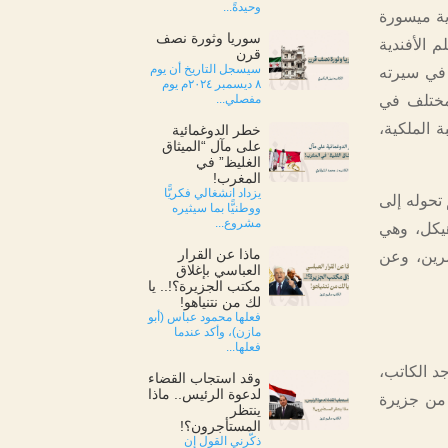
وحيدةً...
ية ميسورة
سوريا وثورة نصف
م الأفندية
قرن
سيسجل التاريخ أن يوم
 في سيرته
٨ ديسمبر ٢٠٢٤م يوم
لمختلف في
مفصلي...
 الملكية،
خطر الدوغمائية
على مآل “الميثاق
الغليظ” في
المغرب!
يزداد انشغالي فكريًّا
تحوله إلى
ووطنيًّا بما سيثيره
مشروع...
هيكل، وهي
ماذا عن القرار
رين، وعن
العباسي بإغلاق
مكتب الجزيرة؟!.. يا
لك من نتنياهو!
فعلها محمود عباس (أبو
مازن)، وأكد عندما
فعلها...
د الكاتب،
وقد استجاب القضاء
لدعوة الرئيس.. ماذا
 من جزيرة
ينتظر
المستأجرون؟!
ذكّرني القول إن