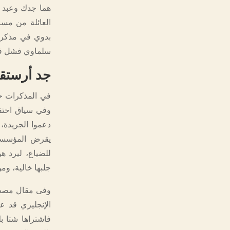
هما جدك وعبد ا
العائلة من مس
بدوي في مذكرات
سلماوي فشل في
جد أرستق
وفي سياق احتف
دعموا الجريدة،
للضياع، ليرد ه
جلبها خالية، وم
وفى مقال مصطف
الإنجليزي قد ع
فاشتراها شتا ب