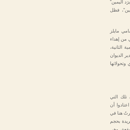
َد اليمين”
مين”، فظل
مي مايلز
من إهداء
 الثانية،
ر الديوان
وتحولاتها
ام يومها، تلك التي
عتادوا أن
رتُ هنا في
ريدة بحجم
بقعة، وهي