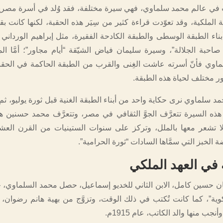
 في عالم محمد سلماوي، فهي سيرة مختلفة، فقد وُلد في أسرة مصر
 الملكية، وقد تعوّدت قراءة كثير من سِيَر هذه الحقبة، لكنها كانت بقل
بناء الطبقة الوسطى والطبقة الكادحة الفقيرة، مثل إبراهيم الورداني
صاحبة الجلالة”، وسيرة سليمان فياض الشيّقة “أيام مجاور”؛ أمَّا ا
وي فأنّ أسرته عاشت الغِنى والقرب من الطبقة الحاكمة في الحقبة
ور مختلف لحياة هذه الطبقة.
سلماوي نرى حكاية واحد من أبناء الطبقة الغنية قبل ثورة يوليو، ثم 
هذه السيرة تتعرَّف الجوَّ الثقافي في مصر، وتتعرَّف محمد حسنين 
ا تشعر معها بالملل، وتركز على سنوات الستينيات من القرن العش
 الخبز التي سمَّاها السادات “ثورة الحرامية”.
ة في العهد الملكي
 حسين كامل، الابن الثاني للخديو إسماعيل، حصل محمد السلماوي، ج
وية”، كما كانت تُكتب في ذلك الوقت، وتزوَّج من بهية هانم رضوان،
نجب منها والد الكاتب، عام 1915م.