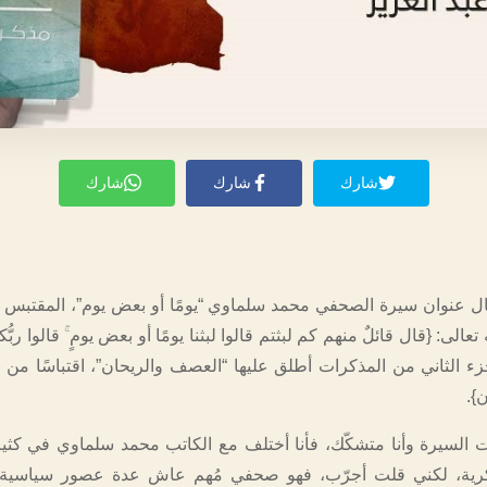
شارك
شارك
شارك
 عنوان سيرة الصحفي محمد سلماوي “يومًا أو بعض يوم”، المقتبس 
الى: {قال قائلٌ منهم كم لبثتم قالوا لبثنا يومًا أو بعض يومٍ ۚ قالوا ربُّ
زء الثاني من المذكرات أطلق عليها “العصف والريحان”، اقتباسًا من {و
}.
 السيرة وأنا متشكّك، فأنا أختلف مع الكاتب محمد سلماوي في كثير
كرية، لكني قلت أجرّب، فهو صحفي مُهم عاش عدة عصور سياسية..