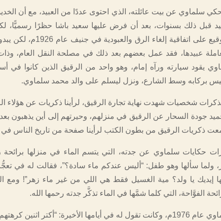
كي سلماوي عن بيت عائلته، الذي احتوى عددًا من العبيد، مع أن الخدي
يد قبل ذلك بسنوات، بعد أن فرض عليها سعيد باشا حظرًا رسميًّا، لكنه
عمليًّا إلا مع التوقيع على اتفاقية إلغاء الرق وال
ملة عبيدها، فقد عمل بعضهم بعد ذلك في مصلحة النقل العام، وذا
وي يقود سيارته ورآه إمام، وهو واحد من الرقيق الذين كانوا في أس
وبيس بركابه وسط الشارع، ونزل ليسلم على والد محمد سلماوي.
ذكرات شخصيات شهدت نهاية تجارة الرقيق، لرأينا ذكريات عن هؤلاء ال
ميد جودة السحار عن الرقيق في منزلهم، وحيرتهم إلى أين يذهبون بعد ق
جُمعت ذكريات الرقيق من بطون الكتب لرأينا صفحة من تاريخ الناس في
ات حكايات سلماوي عن جدته، التي يتسم الماء في منزلها برائحة 
، ولما سألها وهو طفل: “أليس عندكم ماء سادة؟”، فقالت له في تعجُّب
ا إيديك يا ولد؟ مية الغسيل فقط هي اللي من غير ماء زهر”! ومع ال
حة الفوَّاحة، التي كلما شمَّها في الماء تذكَّر جدته رحمها الله.
تُوفيت جدة سلماوي عام 1976م، وكانت تقول له في أيامها الأخيرة: “أكتر اثنين ك