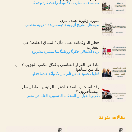
على مدى ما يقارب ٤٧١ يوماً، وقفت غزة وحيدةً...
سوريا وثورة نصف قرن
سيسجل التاريخ أن يوم ٨ ديسمبر ٢٠٢٤م يوم مفصلي...
خطر الدوغمائية على مآل “الميثاق الغليظ” في
المغرب!
يزداد انشغالي فكريًّا ووطنيًّا بما سيثيره مشروع...
ماذا عن القرار العباسي بإغلاق مكتب الجزيرة؟!.. يا
لك من نتنياهو!
فعلها محمود عباس (أبو مازن)، وأكد عندما فعلها...
وقد استجاب القضاء لدعوة الرئيس.. ماذا ينتظر
المستأجرون؟!
ذكّرني القول إن المحكمة الدستورية العليا في مصر...
مقالات منوعة