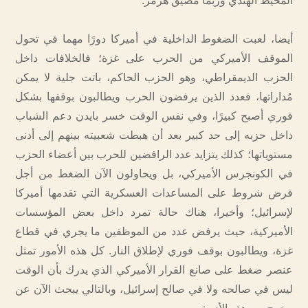
المحيط الهندي وربما مضيق هرمز.
أيضا، لعبت الضغوط الداخلية في أميركا دورًا مهما في تحول
الموقف الأميركي من الحرب على غزة؛ فالخلافات داخل
الحزب الديمقراطي، وهو الحزب الحاكم، باتت جلية لا يمكن
مُداراتها، فعدد الذين يرفضون الحرب ويطالبون بوقفها بشكل
فوري أصبح كبيرًا، وفي نفس الوقت خسر بايدن دعم الشباب
داخل حزبه إلى حد كبير بعد أن هبطت شعبيته بينهم إلى أدنى
مستوياتها؛ كذلك يتزايد عدد الرافضين للحرب بين أعضاء الحزب
في الكونجرس الأميركي، بل ويحاولون الآن الضغط من أجل
فرض شروط على المساعدات العسكرية التي تقدمها أميركا
لإسرائيل؛ وأخيرا، هناك حالة تمرد داخل بعض المؤسسات
الأميركية، حيث يرفض عدد من الموظفين ما يجري في قطاع
غزة، ويطالبون بوقف فوري لإطلاق النار. كل هذه الأمور تمثل
عنصر ضغط على صانع القرار الأميركي الذي يدرك بأن الوقت
ليس في صالحه ولا في صالح إسرائيل، وبالتالي يبحث الآن عن