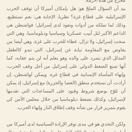
مخرج من هذه الأزمة.
بيد أن السؤال الملحّ هو: هل بإمكان أميركا أن توقف الحرب
الإسرائيلية على قطاع غزة؟ نظريا، الإجابة هي: نعم تستطيع،
وذلك لما تملكه من أدوات ونفوذ لدى إسرائيل؛ فواشنطن هي
الداعم الأكبر لتل أبيب عسكريا وسياسيا ودبلوماسيا، وهي التي
منحت إسرائيل، ولا تزال، غطاء للحرب على غزة، وهي أيضا من
يفاوض مع المقاومة نيابة عن إسرائيل، التي تبدو كالطفل
المدلل الذي يتمرد على والده وهو يعلم أنه لن يتم عقابه، كما
أنها تمنع الضغط الدولي على إسرائيل من أجل وقف الحرب،
وإنهاء المأساة الإنسانية في قطاع غزة. ويمكن لواشنطن، إن
أرادت، أن تستخدم منطق (العصا والجزرة) مع إسرائيل، إذ يمكن
أن تلوّح بوضع شروط وقيود على المساعدات التي تقدمها
لإسرائيل، وكذلك تضغط دبلوماسيا من خلال مجلس الأمن كي
يقوم بتمرير قرار من شأنه وقف إطلاق النار وإنهاء الحرب.
ولكن التحدي هو في مدى توفر الإرادة السياسية لدى أميركا من