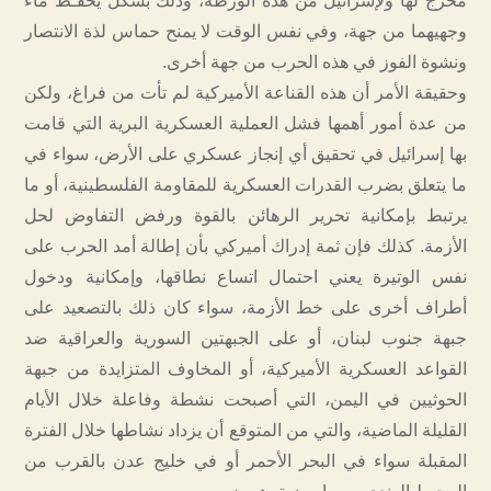
مخرج لها ولإسرائيل من هذه الورطة، وذلك بشكل يحفـظ ماء
وجهيهما من جهة، وفي نفس الوقت لا يمنح حماس لذة الانتصار
ونشوة الفوز في هذه الحرب من جهة أخرى.
وحقيقة الأمر أن هذه القناعة الأميركية لم تأت من فراغ، ولكن
من عدة أمور أهمها فشل العملية العسكرية البرية التي قامت
بها إسرائيل في تحقيق أي إنجاز عسكري على الأرض، سواء في
ما يتعلق بضرب القدرات العسكرية للمقاومة الفلسطينية، أو ما
يرتبط بإمكانية تحرير الرهائن بالقوة ورفض التفاوض لحل
الأزمة. كذلك فإن ثمة إدراك أميركي بأن إطالة أمد الحرب على
نفس الوتيرة يعني احتمال اتساع نطاقها، وإمكانية ودخول
أطراف أخرى على خط الأزمة، سواء كان ذلك بالتصعيد على
جبهة جنوب لبنان، أو على الجبهتين السورية والعراقية ضد
القواعد العسكرية الأميركية، أو المخاوف المتزايدة من جبهة
الحوثيين في اليمن، التي أصبحت نشطة وفاعلة خلال الأيام
القليلة الماضية، والتي من المتوقع أن يزداد نشاطها خلال الفترة
المقبلة سواء في البحر الأحمر أو في خليج عدن بالقرب من