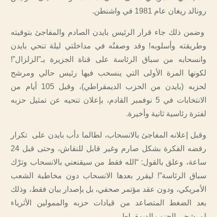
رونالد ريغان عام 1981 في واشنطن.
وضمن ذلك جاء قرار الرئيس بايدن الصادم والمفاجئ بتوقيته
وطريقته وأسلوبه! وقد وصفتُه في مداخلتي ليلة تنحي بايدن
وانسحابه من سباق الرئاسة على قناة الجزيرة بـ”الزلزال”!
لكونها المرة الأولى التي ينسحب فيها رئيس حالي ومرشح
لحزبه (بايدن من الحزب الديمقراطي)، وقبل 105 أيام من
الانتخابات في 5 نوفمبر القادم، بإعلان تنحيه عن تمثيل حزبه
لفترة رئاسية ثانية وأخيرة.
وقبل إعلانه المفاجئ بالانسحاب، لطالما دأب بايدن على تكرار
رفضه الفكرة بشكل صارم وغير قابل للنقاش، وحتى قبل 24
ساعة، وعلق بالقول: “الله فقط من سيقنعني بالانسحاب وترْك
سباق الرئاسة”! ليقرر بعدها الانسحاب دون مخاطبة الشعب
الأمريكي، ودون عقد مؤتمر صحفي، بل بإصدار بيان فقط، وذلك
بعد الضغط المتصاعد من قيادات حزبه والممولين الأثرياء
لمرشحي الحزب الديمقراطي.