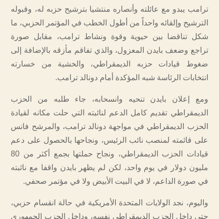
ترامب يبدو مع عائلته وأنصاره منتشيا بترشيح حزبه له، وقبوله
الترشيح وإلقائه واحداً من أطول الخطب في المؤتمر الحزبي، ما
شكل تناقضا بين حيوية وقوة ونشاط ترامب، مقابل صورة
تراجع وضعف بايدن المعزول، والذي تفاقم مأزقه بالإضافة إلى
ضغوط قيادات حزبه الديمقراطي، والخشية من خسارته
انتخابات الرئاسة شبه المؤكدة أمام دونالد ترامب.
ومع إعلان بايدن تنحيه وانسحابه، جاء طلبه من الحزب
الديمقراطي تقديم كامل الدعم لنائبته التي حلت مكانه لقيادة
الحزب الديمقراطي في مواجهة دونالد ترامب، والمرشح فانس
على قائمته لمنصب نائب الرئيس، ونجاحها بالحصول على دعم
قيادات الحزب الديمقراطي، ونجاح حملتها بجمع أكثر من 80
مليون دولار في يوم واحد، لكن لم يظهر بايدن واقفا مع نائبته
في صورة الداعم، لا في البيت الأبيض ولا في مؤتمر صحفي.
واليوم، نجد الولايات المتحدة الأمريكية في حالة انقسام حزبي،
حتى داخل الحزب الديمقراطي نفسه، وداخل الحزب الجمهوري