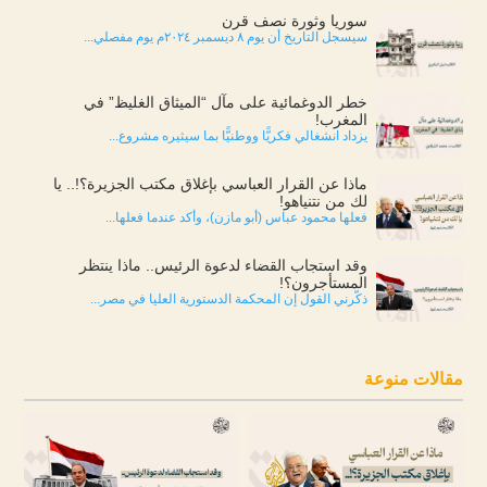
سوريا وثورة نصف قرن
سيسجل التاريخ أن يوم ٨ ديسمبر ٢٠٢٤م يوم مفصلي...
خطر الدوغمائية على مآل “الميثاق الغليظ” في
المغرب!
يزداد انشغالي فكريًّا ووطنيًّا بما سيثيره مشروع...
ماذا عن القرار العباسي بإغلاق مكتب الجزيرة؟!.. يا
لك من نتنياهو!
فعلها محمود عباس (أبو مازن)، وأكد عندما فعلها...
وقد استجاب القضاء لدعوة الرئيس.. ماذا ينتظر
المستأجرون؟!
ذكّرني القول إن المحكمة الدستورية العليا في مصر...
مقالات منوعة