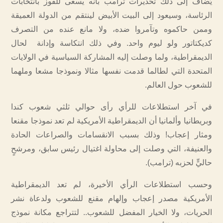
يُضاف إلى ذلك تحذيرات ترامب بأنه يسعى للفوز بانتخابات
الرئاسة، وسيعود إلى البيت الأبيض لينتقم من الدولة العميقة
وممن حاكموه وتآمروا ضده، ولا مانع عنده من التصرف
كديكتاتور ولو ليوم واحد. وفي ذلك انتكاسة وإدانة لحال
الديمقراطية، ولما وصلت إليه المشاركة السياسية في الولايات
المتحدة التي لطالما قدمت نفسها مثالا ونموذجا مشعا وملهما
للشعوب حول العالم.
في آخر استطلاعات للرأي رأى حوالي ثلثي شعوب كندا
وبريطانيا وألمانيا أن الديمقراطية الأمريكية لم تعد نموذجا مقنعا
ومثار إعجاب! وذلك بسبب الانقسامات والصراعات الحادة
والعنيفة، التي وصلت إلى محاولة اغتيال رئيس سابق، ومرشحٍ
حاليٍّ لحزبه (ترامب).
وحسب استطلاعات الرأي الأخيرة، لم تعد الديمقراطية
الأمريكية مصدر إعجاب وإلهام مقنع للشعوب ولدعاة نشر
الحريات، ولا الخيار المفضل للشعوب.. لتتراجع مكانة نموذج