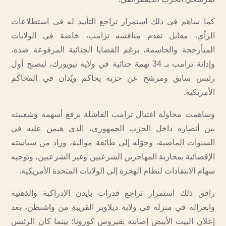
كما ساهم في ذلك استمرار تراجع التأييد له في استطلاعات
الرأي، مقابل تقدم منافسه ترامب، خاصة في الولايات
المتأرجحة والحاسمة، برغم القضايا الجنائية المرفوعة ضده،
وإدانة ترامب بـ 34 تهمة جنائية في ولاية نيويورك، ليصبح أول
رئيس سابق ومرشح عن حزبه يحاكم ويُدان في المحاكم
الأمريكية.
وساهمت محاولة اغتيال ترامب الفاشلة برفع أسهمه وشعبيته
بين أنصاره داخل الحزب الجمهوري، الذي هيمن عليه في
السنوات الماضية، وحوّله إلى طائفة موالية، وزاد من سياسته
الإقصائية بمحاربة المهاجرين الشرعيين وغير الشرعيين، وتوجيه
سهام الانتقادات لنظام الهجرة إلى الولايات المتحدة الأمريكية.
رافق ذلك استمرار تراجع قدرات بايدن الإدراكية والذهنية
وانعزاله في منزله في ولاية ديلاوير القريبة من واشنطن، بعد
إعلان البيت الأبيض إصابته بفيروس كورونا؛ بينما كان الرئيس