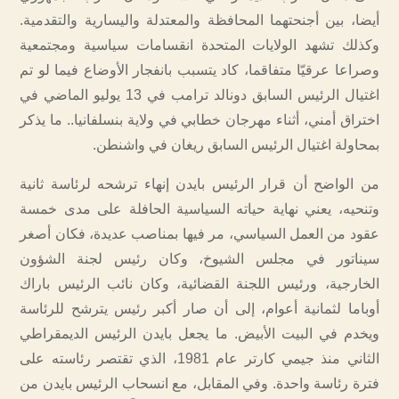
أيضا، بين أجنحتهما المحافظة والمعتدلة واليسارية والتقدمية.
وكذلك تشهد الولايات المتحدة انقسامات سياسية ومجتمعية
وصراعا عرقيّا متفاقما، كاد يتسبب بانفجار الأوضاع فيما لو تم
اغتيال الرئيس السابق دونالد ترامب في 13 يوليو الماضي في
اختراق أمني، أثناء مهرجان خطابي في ولاية بنسلفانيا.. ما يذكر
بمحاولة اغتيال الرئيس السابق ريغان في واشنطن.
من الواضح أن قرار الرئيس بايدن إنهاء ترشحه لرئاسة ثانية
وتنحيه، يعني نهاية حياته السياسية الحافلة على مدى خمسة
عقود من العمل السياسي، مر فيها بمناصب عديدة، فكان أصغر
سيناتور في مجلس الشيوخ، وكان رئيس لجنة الشؤون
الخارجية، ورئيس اللجنة القضائية، وكان نائب الرئيس باراك
أوباما لثمانية أعوام، إلى أن صار أكبر رئيس يترشح للرئاسة
ويخدم في البيت الأبيض. ما يجعل بايدن الرئيس الديمقراطي
الثاني منذ جيمي كارتر عام 1981، الذي تقتصر رئاسته على
فترة رئاسة واحدة. وفي المقابل، مع انسحاب الرئيس بايدن من