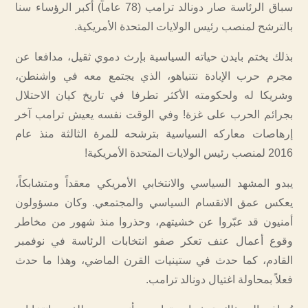
سباق الرئاسة صار دونالد ترامب (78 عاماً) أكبر الرؤساء سنا
بالترشح لمنصب رئيس الولايات المتحدة الأمريكية.
بذلك يختم بايدن حياته السياسية بإرث دموي ثقيل، مدافعا عن
مجرم حرب الإبادة نتنياهو، الذي يجتمع معه في واشنطن،
وشريكا له ولحكومته الأكثر تطرفا في تاريخ كيان الاحتلال
بجرائم الحرب على غزة! وفي الوقت نفسه يعيش ترامب آخر
إرهاصات معاركه السياسية بترشحه للمرة الثالثة منذ عام
2016 لمنصب رئيس الولايات المتحدة الأمريكية!
يبدو المشهد السياسي والانتخابي الأمريكي معقداً ومتشابكاً،
يعكس عمق الانقسام السياسي والمجتمعي. وكان مسؤولون
أمنيون قد عبّروا عن خشيتهم، وحذروا منذ شهور من مخاطر
وقوع أعمال عنف تعكر صفو انتخابات الرئاسة في نوفمبر
القادم، كما حدث في ستينيات القرن الماضي، وهذا ما حدث
فعلاً بمحاولة اغتيال دونالد ترامب.