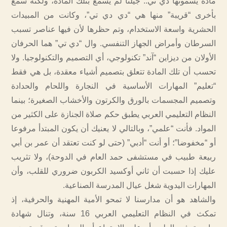
مادة يسمونها دي تي.. جيلنا لم يسمع بتلك المادة، ولكنه سمع
بأخرى “قريبة” منها هي “دي دي تي”، وكانت من المبيدات
الحشرية واسعة الاستخدام، وتم حظرها لأن فيها عناصر تسبب
السرطان وأمراض الجهاز التنفسي. وال “دي تي” هما الحرفان
الأولان من ديزاين “آند” تكنولوجي، أي التصميم والتكنولوجيا. ولا
تحسب أن تلك المادة تتعلق بتصميم أشياء معقدة، بل هي فقط
“تعليم” المهارات الأساسية في النجارة واللحام والحدادة
وتصميم المجسمات بالورق والكرتون والأخشاب الصغيرة؛ بينما
النظام التعليمي العربي يطبق حكم صلاة الجنازة على الكثير من
المواد. فأنت “علمي”، وبالتالي لا يعنيك أن يكون المبتدأ مرفوعا
أو “مخفوضا”؛ أو أنت “أدبي” (حتى لو كنت تعتقد أن عمر بن أبي
ربيعة طبيب في مستشفى حمد العام في الدوحة)، ولا تثريب
عليك إذا حسبت أن ثاني أوكسيد الكربون ضروري للقلب، وأن
المهارات اليدوية شغل عيال المدرسة الصناعية.
والشاهد هو أن مدارسنا لا تمحو الأمية المهنية والحرفية، إذ
تمكث في النظام التعليمي العربي 16 سنة، وتنال شهادة