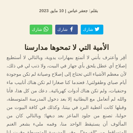
بقلم: جعفر عباس
| 10 مايو, 2023
شارك
شارك
شارك
الأمية التي لا تمحوها مدارسنا
أقِر وأعترف بأنني لا أتمتع بمهارات يدوية، وبالتالي لا أستطيع
إصلاح أي عطل يلحق بأي جهاز في البيت، ولا ذنب لي في ذلك،
لأن معظم الأشياء التي تحتاج إلى إصلاح وصيانة لم تكن موجودة
أيام صباي وطفولتي!. فعندما كنا صغارا لم تكن هناك أنابيب ماء
وحنفيات، ولم تكن هناك أدوات كهربائية.. دعك من كل هذا، فأنا
والله لم أتعامل مع البطانية إلا بعد دخول المدرسة المتوسطة،
وقبلها كانت أغطية البرد في بيتنا، وكذلك في كافة البيوت من
حولنا، تصنع من جلود الماعز بعد دبغها؛ وبالتالي كان من
المألوف أن يستيقظ الواحد منا، وفمه مليء بشعر الغنم
المتساقط من “الفروة”!.. وفي المدرسة المتوسطة وفرت لنا