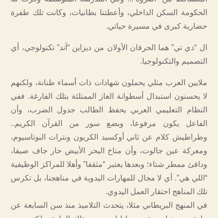
الحكومة السكن الداخلي، وأعطتنا بطانيات، وكانت تلك طفرة
حضارية كبرى في مسيرة حياتي.
ال “دي تي” هما الحرفان الأولان من ديزاين “آند” تكنولوجي، أي
التصميم والتكنولوجيا.
ملايين العرب مثلي يحملون شهادات ذات أسماء طنانة، ولكنهم
لا يحسنون استبدال أسطوانة الغاز الممتلئة بتلك الفارغة. ففي
النظام التعليمي العربي يحفظ الطالب جدول الضرب، وأن
الفاعل يكون مرفوعا، وبضع سور من القرآن الكريم..
وطراطيش كلام عن ثاني أوكسيد الكربون ونترات البوتاسيوم،
ومعركة عين جالوت، وأن مناخ البحر الأبيض حار جاف صيفا،
ودافئ ممطر شتاء؛ وبعدها يعتبر “مثقفا” وأهلا للمراكز الوظيفية
“اللي هي”. أي لا مجال للمهارات اليدوية في مناهجنا، بل تكرس
تلك المناهج احتقار العمل اليدوي.
في المنهج البريطاني مثلا، يتحدث التلاميذ منذ سن السابعة عن