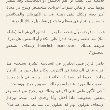
جامعية في الطب أو علم الاجتماع أو المحاسبة، وقد تمضي
فوقها ست أو ثماني سنوات أخريات، فتتخصص وتبرع في مجال
أكثر دقة، ولكنك تبقى رهينة في يد الكهربائي والميكانيكي
والسباك والنجار في معظم ما يتعلق بتفاصيل حياتك اليومية.
هب أنك فوجئت بأن شخصا ما بقربك، اختنق لأن شيئا ما (طعاما
مثلا) سد حلقه، ولم يعد قادرا على الكلام أو التنفس؛ هل تعرف
طريقة هيملك Heimlich maneuver لإسعاف الشخص
المختنق؟.
جامي كارتر صبي إنجليزي في السادسة عشرة، يستخدم مثل
أقرانه غرف الدردشة في الإنترنت، وكان قبل حين من الزمان
يحادث صديقا لم يسبق له الالتقاء به، ويقيم في بلدة بعيدة،
بالصوت والصورة. عندما سمع ذلك الصديق يصرخ، ويستنجد به:
“أخي الأكبر ملقى على الأرض، وهناك زبد يخرج من فمه، وهو
يتنفس بصعوبة.. ماذا أفعل وأنا وحدي في البيت، ورجال
الإسعاف يقولون إنهم قد يصلون إلى بيتنا بعد نصف ساعة؟”.