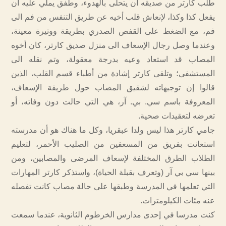
طلب كارتر من صديقه أن يتحلى بالهدوء، وطفق يملي عليه أن
يفعل كذا وكذا، لإنعاش قلب أخيه عن طريق التنفس من فم الى
فم، مع الضغط على القفص الصدري بطريقة ووتيرة معينة،
وعندما وصل رجال الإسعاف الى منزل صديق كارتر، كان أخوه
المصاب قد استعاد وعيه بدرجة معقولة، وتم نقله الى
المستشفى؛ وتلقى كارتر إشادة من أطباء قسم القلب، الذين
قالوا إن توجيهاته لشقيق المصاب حول طريقة الإسعاف،
المعروفة باسم سي. بي. آر، هي التي حالت دون وفاته، أو
تعرضه لتعقيدات صحية.
جامي كارتر هذا ليس ولدا عبقريا، وكل ما هناك هو أن مدرسته
استعانت بفريق من المسعفين من الصليب الأحمر، لتعليم
الطلاب الطرق المختلفة لإسعاف المرضى والمصابين، ومن
بينها سي بي آر (وتعرف بقبلة الحياة)، واستذكر كارتر المهارات
التي تعلمها في المدرسة وطبقها على حالة مصاب كانت تفصله
عنه مئات الكيلومترات.
كنت مدرسا في إحدى مدارس الخرطوم الثانوية، عندما سمعت