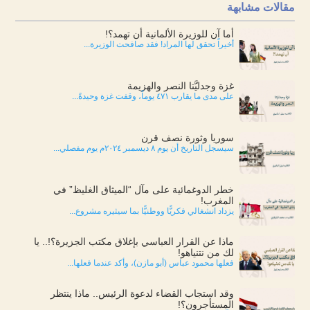
مقالات مشابهة
أما آن للوزيرة الألمانية أن تهمد؟!
أخيراً تحقق لها المراد! فقد صافحت الوزيرة...
غزة وجدليَّتا النصر والهزيمة
على مدى ما يقارب ٤٧١ يوماً، وقفت غزة وحيدةً...
سوريا وثورة نصف قرن
سيسجل التاريخ أن يوم ٨ ديسمبر ٢٠٢٤م يوم مفصلي...
خطر الدوغمائية على مآل “الميثاق الغليظ” في
المغرب!
يزداد انشغالي فكريًّا ووطنيًّا بما سيثيره مشروع...
ماذا عن القرار العباسي بإغلاق مكتب الجزيرة؟!.. يا
لك من نتنياهو!
فعلها محمود عباس (أبو مازن)، وأكد عندما فعلها...
وقد استجاب القضاء لدعوة الرئيس.. ماذا ينتظر
المستأجرون؟!