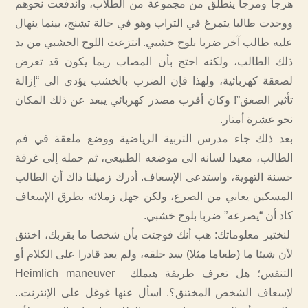
هرجا ومرجا ينطلق من مجموعة من الطلاب، واندفعت نحوهم
ووجدت طالبا يتمرغ في التراب وهو في حالة تشنج، بينما ينهال
عليه طالب آخر ضربا بلوح خشبي. انتزعت اللوح الخشبي من يد
ذلك الطالب، ولكنه احتج بأن المصاب ربما يكون قد تعرض
لصعقة كهربائية، ولهذا فإن الضرب بالخشب يؤدي الى “إزالة
تأثير الصعق”! وكان أقرب مصدر كهربائي يبعد عن ذلك المكان
نحو عشرة أمتار.
بعد ذلك جاء مدرس التربية الرياضية ووضع ملعقة في فم
الطالب، معيدا لسانه الى موضعه الطبيعي، ثم حمله إلى غرفة
حسنة التهوية، واستدعى الإسعاف. أدرك زميلنا ذاك أن الطالب
المسكين يعاني من الصرع، ولكن جهل زملائه بطرق الإسعاف
كاد أن “يصرعه” ضربا بلوح خشبي.
لنختبر معلوماتك: هب أنك فوجئت بأن شخصا ما بقربك، اختنق
لأن شيئا ما (طعاما مثلا) سد حلقه، ولم يعد قادرا على الكلام أو
التنفس؛ هل تعرف طريقة هيملك Heimlich maneuver
لإسعاف الشخص المختنق؟. اسأل عنها غوغل على الإنترنت..