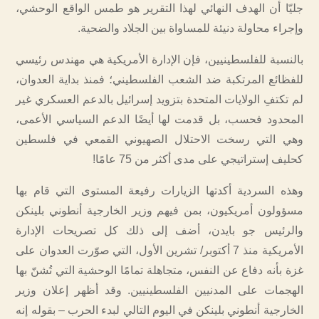
جليّا أن الهدف النهائي لهذا التقرير هو طمس الواقع الوحشي،
وإجراء محاولة دنيئة للمساواة بين الجلاد والضحية.
بالنسبة للفلسطينيين، فإن الإدارة الأمريكية هي مهندس رئيسي
للفظائع المرتكبة ضد الشعب الفلسطيني؛ فمنذ بداية العدوان،
لم تكتفِ الولايات المتحدة بتزويد إسرائيل بالدعم العسكري غير
المحدود فحسب، بل قدمت لها أيضًا الدعم السياسي الأعمى،
وهي التي رسخت الاحتلال الصهيوني القمعي في فلسطين
كحليف إستراتيجي على مدى أكثر من 75 عامًا!
وهذه السردية أكدتها الزيارات رفيعة المستوى التي قام بها
مسؤولون أمريكيون، بمن فيهم وزير الخارجية أنطوني بلينكن
والرئيس جو بايدن، أضف إلى ذلك كل تصريحات الإدارة
الأمريكية منذ 7 أكتوبر/ تشرين الأول، التي صوّرت العدوان على
غزة بأنه دفاع عن النفس، متجاهلة تمامًا الوحشية التي تُشنّ بها
الهجمات على المدنيين الفلسطينيين. وقد أظهر إعلان وزير
الخارجية أنطوني بلينكن في اليوم التالي لبدء الحرب – بقوله إنه