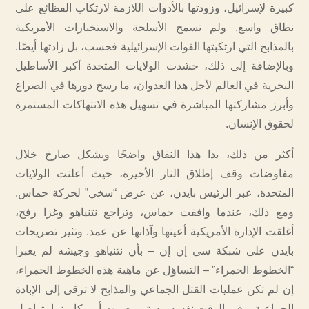
كبيرة لإسرائيل، وزودتها بالأدوات اللازمة لارتكاب الفظائع على
نطاق واسع. ولم تسمح الأسلحة والاستخبارات الأمريكية
بالمذابح التي ارتكبتها القوات الإسرائيلية فحسب، بل زادتها أيضًا.
وبالإضافة إلى ذلك، حشدت الولايات المتحدة أكبر الأساطيل
البحرية في العالم لأجل هذا العدوان، ما رسخ دورها في الصراع
وأبرز مشاركتها المباشرة في تسهيل هذه الانتهاكات المستمرة
لحقوق الإنسان.
أكثر من ذلك، بدا هذا النفاق واضحًا وبشكل صارخ خلال
مفاوضات وقف إطلاق النار الأخيرة، حيث أعلنت الولايات
المتحدة، عبر الرئيس بايدن، عن عرض “سخي” لحركة حماس.
ومع ذلك، عندما وافقت حماس، وتراجع نتنياهو وغزا رفح،
أغلقت الإدارة الأمريكية أعينها وآذانها عن عمد. وتثير تصريحات
بايدن على شبكة سي إن إن – بأن نتنياهو وجيشه لم يعبرا
“الخطوط الحمراء” – التساؤل عن ماهية هذه الخطوط الحمراء،
إن لم تكن عمليات القتل الجماعي والمذابح لا ترقى إلى الإبادة
الجماعية. وفي الوقت نفسه، يستمر صمت أمريكا بينما يتواصل