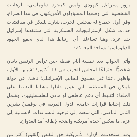
يزور إسرائيل كيهودي وليس كمجرد دبلوماسي- الرهانات
الشخصية التي وضعها المسؤولون الأمريكيون في هذا الصراع.
وفي أول اجتماع له بمجلس الحرب، شارك بلينكن في مناقشات
حددت شكل الإستراتيجيات العسكرية التي ستنفذها إسرائيل
ضد غزة، وهنا تساءلنا: أي ارتباط هذا الذي يجمع الجهود
الدبلوماسية بساحة المعركة؟
وأتى الجواب بعد خمسة أيام فقط، حين ترأس الرئيس بايدن
شخصيًّا اجتماعًا لمجلس الحرب في 13 أكتوبر/ تشرين الأول،
وأظهر دعمًا غير مسبوق للجانب الإسرائيلي؛ ناهيك عن جولة
بلينكن في المنطقة، التي عمل خلالها بنشاط للضغط على
الحلفاء لتثبيط أي دعم عاطفي أو مادي للفلسطينيين، وشمل
ذلك إحباط قرارات جامعة الدول العربية في نوفمبر/ تشرين
الثاني الماضي، التي سعت إلى توجيه المساعدات الإنسانية إلى
غزة، ما يعكس أجندة أمريكية واضحة لإطالة أمد العدوان.
وقد استخدمت الإدارة الأمريكية حق النقض (الڤيتو) أكثر من