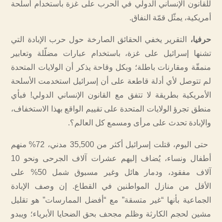
للقانون الإنساني الدولي في الحرب على غزة باستخدام أسلحة
أمريكية، يمثّل قمّة النفاق.
حرفيا،
التقرير يخفي الحقائق الصارخة حول حرب الإبادة التي
تشنها إسرائيل على غزة، باستخدام عبارات مضلّلة وتعابير
منمقّة ومقارنات باطلة؛ وبكل وقاحة يذكر أن الولايات المتحدة
لم تتوصل لأي أدلة قاطعة على أن إسرائيل استخدمت الأسلحة
الأمريكية بطريقة لا تتفق مع القانون الإنساني الدولي! فبأي
منطق تجرؤ الولايات المتحدة على تقييم الواقع بهذا الاستخفاف،
والإبادة تحدث على مرأى ومسمع كل العالم؟.
حتى اليوم، قتلت إسرائيل أكثر من 35,500 مدني، 72% منهم
أطفال ونساء، يُضاف إليهم عشرات آلاف الجرحى ونحو 10
آلاف مفقود، ودمار هائل وغير مسبوق شمل 50% على
الأقل من منازل المواطنين في القطاع. إن وصف الإبادة
الجماعية بأنها “غير متسقة” مع “أفضل الممارسات” هو تقليل
مشين لحجم الكارثة وظلم مجحف بحق الضحايا الأبرياء؛ ويبدو