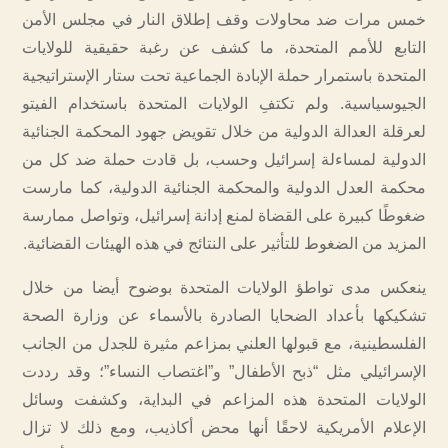
خمس مرات ضد محاولات وقف إطلاق النار في مجلس الأمن
التابع للأمم المتحدة، ما كشف عن رغبة حقيقية للولايات
المتحدة باستمرار حملة الإبادة الجماعية تحت ستار الإستراتيجية
الجيوسياسية. ولم تكتفِ الولايات المتحدة باستخدام الفيتو
لعرقلة العدالة الدولية من خلال تقويض جهود المحكمة الجنائية
الدولية لمساءلة إسرائيل وحسب، بل قادت حملة ضد كل من
محكمة العدل الدولية والمحكمة الجنائية الدولية، كما مارست
ضغوطًا كبيرة على القضاة لمنع إدانة إسرائيل، وتواصل ممارسة
المزيد من الضغوط للتأثير على النتائج في هذه الهيئات القضائية.
ينعكس مدى تواطؤ الولايات المتحدة بوضوح أيضا من خلال
تشكيكها بأعداد الضحايا الصادرة بالأسماء عن وزارة الصحة
الفلسطينية، مع قبولها العلني بمزاعم مثيرة للجدل من الجانب
الإسرائيلي مثل “ذبح الأطفال” و”اغتصاب النساء”؛ وقد رددت
الولايات المتحدة هذه المزاعم في البداية، وكشفت وسائل
الإعلام الأمريكية لاحقًا أنها محض أكاذيب، ومع ذلك لا تزال