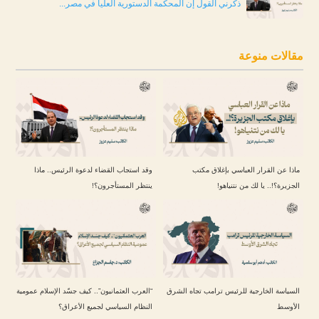
ذكّرني القول إن المحكمة الدستورية العليا في مصر...
مقالات منوعة
ماذا عن القرار العباسي بإغلاق مكتب
وقد استجاب القضاء لدعوة الرئيس.. ماذا
الجزيرة؟!.. يا لك من نتنياهو!
ينتظر المستأجرون؟!
السياسة الخارجية للرئيس ترامب تجاه الشرق
“العرب العثمانيون”.. كيف جسّد الإسلام عمومية
الأوسط
النظام السياسي لجميع الأعراق؟