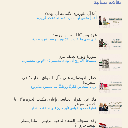
مقالات مشابهة
أما آن للوزيرة الألمانية أن تهمد؟!
أخيراً تحقق لها المراد! فقد صافحت الوزيرة...
غزة وجدليَّتا النصر والهزيمة
على مدى ما يقارب ٤٧١ يوماً، وقفت غزة وحيدةً...
سوريا وثورة نصف قرن
سيسجل التاريخ أن يوم ٨ ديسمبر ٢٠٢٤م يوم مفصلي...
خطر الدوغمائية على مآل “الميثاق الغليظ” في
المغرب!
يزداد انشغالي فكريًّا ووطنيًّا بما سيثيره مشروع...
ماذا عن القرار العباسي بإغلاق مكتب الجزيرة؟!.. يا
لك من نتنياهو!
فعلها محمود عباس (أبو مازن)، وأكد عندما فعلها...
وقد استجاب القضاء لدعوة الرئيس.. ماذا ينتظر
المستأجرون؟!