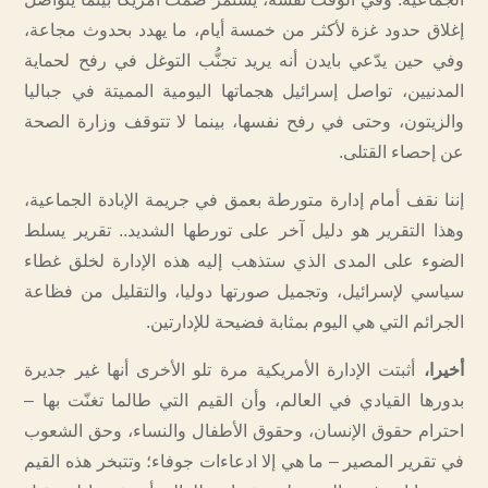
إغلاق حدود غزة لأكثر من خمسة أيام، ما يهدد بحدوث مجاعة،
وفي حين يدّعي بايدن أنه يريد تجنُّب التوغل في رفح لحماية
المدنيين، تواصل إسرائيل هجماتها اليومية المميتة في جباليا
والزيتون، وحتى في رفح نفسها، بينما لا تتوقف وزارة الصحة
عن إحصاء القتلى.
إننا نقف أمام إدارة متورطة بعمق في جريمة الإبادة الجماعية،
وهذا التقرير هو دليل آخر على تورطها الشديد.. تقرير يسلط
الضوء على المدى الذي ستذهب إليه هذه الإدارة لخلق غطاء
سياسي لإسرائيل، وتجميل صورتها دوليا، والتقليل من فظاعة
الجرائم التي هي اليوم بمثابة فضيحة للإدارتين.
أخيرا،
أثبتت الإدارة الأمريكية مرة تلو الأخرى أنها غير جديرة
بدورها القيادي في العالم، وأن القيم التي طالما تغنّت بها –
احترام حقوق الإنسان، وحقوق الأطفال والنساء، وحق الشعوب
في تقرير المصير – ما هي إلا ادعاءات جوفاء؛ وتتبخر هذه القيم