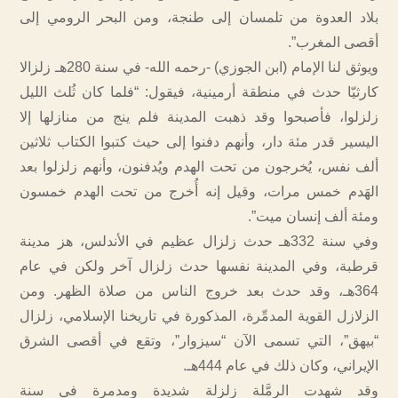
بلاد العدوة من تلمسان إلى طنجة، ومن البحر الرومي إلى
أقصى المغرب”.
ويوثق لنا الإمام (ابن الجوزي) -رحمه الله- في سنة 280هـ زلزالا
كارثيّا حدث في منطقة أرمينية، فيقول: “فلما كان ثُلث الليل
زلزلوا، فأصبحوا وقد ذهبت المدينة فلم ينج من منازلها إلا
اليسير قدر مئة دار، وأنهم دفنوا إلى حيث كتبوا الكتاب ثلاثين
ألف نفس، يُخرجون من تحت الهدم ويُدفنون، وأنهم زلزلوا بعد
الهَدم خمس مرات، وقيل إنه أُخرج من تحت الهدم خمسون
ومئة ألف إنسان ميت”.
وفي سنة 332هـ حدث زلزال عظيم في الأندلس، هز مدينة
قرطبة، وفي المدينة نفسها حدث زلزال آخر ولكن في عام
364هـ، وقد حدث بعد خروج الناس من صلاة الظهر. ومن
الزلازل القوية المدمِّرة، المذكورة في تاريخنا الإسلامي، زلزال
“بيهق”، التي تسمى الآن “سيزوار”، وتقع في أقصى الشرق
الإيراني، وكان ذلك في عام 444هـ.
وقد شهدت الرمَّلة زلزلة شديدة ومدمرة في سنة