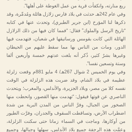
ربع منارته، وانكفأت قرية من عمل الغوطة على أهلها”.
وفي عام 242هـ حدثت في بلاد فارس زلازل هائلة ومُدمِّرة، وقد
ذكرها لنا المؤرخ (ابن جرير الطبري)، وتحدث عنها في كتابه
“تاريخ الرسل والملوك” فقال: “فمما كان فيها من ذلك الزلازل
الهائلة التي كانت بقومس ورساتيقها في شعبان، فتهدمت فيها
الدور، ومات من الناس بها مما سقط عليهم من الحيطان
وغيرها بشرٌ كثير، ذُكر أنه بلغت عدتهم خمسة وأربعين ألفا
وستة وتسعين نفسا”.
وفي يوم الخميس 2 شوال 267هـ/ 4 مايو 881م وقعت زلزلة
عظيمة في بلاد الشام، وقد ضربت هذه الزلزلة في الوقت
نفسه كلا من مصر، وبلاد الجزيرة، والأندلس، والمغرب؛ ويتحدث
الناصري عن قوتها فيقول: “تهدمت منها القصور، وانحطت منها
الصخور من الجبال، وفرَّ الناس من المدن البرية من شدة
اضطراب الأرض، وتساقطت السقوف والجدران، وفرَّت الطيور
من أوكارها، وماجت في السماء زمانا حتى سكنت الزلزلة،
وعمَّت هذه الرجفة جميع بلاد الأندلس، سهلها وجبالها، وجميع