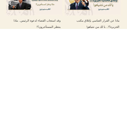
ماذا عن القرار العباسي بإغلاق مكتب
وقد استجاب القضاء لدعوة الرئيس.. ماذا
الجزيرة؟!.. يا لك من نتنياهو!
ينتظر المستأجرون؟!
السياسة الخارجية للرئيس ترامب تجاه الشرق
“العرب العثمانيون”.. كيف جسّد الإسلام عمومية
الأوسط
النظام السياسي لجميع الأعراق؟
إيران تتجنب مواجهة جديدة مع الولايات المتحدة
في موقعة أمستردام.. لم تسلم الجرّة هذه
مع عودة ترامب
المرة !