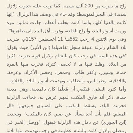
راح ما يقرب من 200 ألف نسمة، كما ترتب عليه حدوث زلازل
شديدة في البحرالمتوسط؛ وقد جاء في وصف هذا الزلزال: “إنها
كانت بالدنيا كلها، وإنما كانت بحلب أعظم، جاءت ثمانين مرة
ورمت أسوار البلد، وأبراج القلعة، وهرب أهل البلد إلى ظاهرها”.
وفي يوم الاثنين 4 رجب 552هـ/ 11 أغسطس 1157م، ضربت
بلاد الشام زلزلة عنيفة سجل تفاصيلها (ابن الأثير) حيث يقول:
“في هذه السنة في رجب كان بالشام زلازل قوية ضربت كثيرا
من البلاد، وهلك فيها ما لا يُحصى كثرةً، فخرب منها بالمرة
حماة، وشيزر، وكفر طاب، وحمص، وحصن الأكراد، وعرقة،
واللاذقية، وطرابلس، وأنطاكية، وتهدمت أسوار البلاد والقلاع…
وأما كثرة القتلى، فيكفي أن مُعلِّما كان بالمدينة، وهي مدينة
حماة، ذكر أنه فارق المكتب لمهم عرض له، فجاءت الزلزلة
فخربت البلد، وسقط المكتب على الصبيان جميعهم؛ قال
المعلم: فلم يأتِ أحد يسأل عن صبي كان بالمكتب”. ويتحدث
(ابن الجوزي) عن دمار هذه الزلزلة فيقول: “ووصل الخبر في
رمضان بزلازل كانت بالشام عظيمة في رجب تهدمت منها ثلاثة