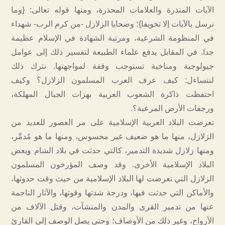
الآيات المنذرة والعلامات المحذرة، ومنها قوله تعالى: {وما
نرسل بالآيات إلا تخويفا}؛ وضحايا الزلازل -من كرم الرب- شهداء
في المنظومة الشرعية، ومرتبة الشهادة في الإسلام عظيمة
جدا. في المقابل يدفع علماء الطبيعة لتفسير ذلك إلى عوامل
جيولوجية ومناخية تستوجب وقفة لمواجهتها. نترك ذلك
لنتساءل: كيف عرف العرب المسلمون الزلازل؟ وكيف
احتفظت ذاكرة الشعوب العربية بهزات الجبال المهلكة،
ورجفات الأرض المرعبة؟.
تعرضت البلاد العربية الإسلامية على مر العصور للعديد من
الزلازل، منها ما هو ضعيف غير محسوس، ومنها ما هو مُدمِّر،
ومنها زلازل شديدة التدمير، كالتي حدثت في بلاد الشام وبعض
البلاد الإسلامية الأخرى. وقد وصف المؤرخون المسلمون
الزلازل التي تعرضت لها البلاد الإسلامية من حيث وقت حدوثها،
والأماكن التي حدثت فيها، ودرجة شدتها وقوتها، والآثار الناجمة
عنها من تدمير القرى والمدن والمنشآت، وقتل الآلاف من
الأرواح، وغير ذلك من الأوصاف؛ وحتى يصل الوصف إلى القارئ