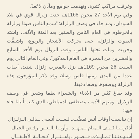
وغرقت مراكب كثيرة، وتهدمت جوامع ومآذن لا تُعدّ.
وفي يوم الأحد 27 محرم 1168هـ، حدث زلزال قوي في بلاد
السودان، وقد جاء في وصف الزلزلة: “سمع الناس صوتا وزلزلة
بالخرطوم في العام الثامن والستين بعد المئة والألف، واشتد
الصوت والزلزلة حتى تحركت الأشجار والربوع، واشتقَّت
وخربت ومات تحتها الناس، وقت الزوال يوم الأحد السابع
والعشرين من المحرم في العام المذكور”. وفي العام التالي يوم
السبت 26 محرم 1169هـ، نزل بالمغرب زلزال شديد، أصاب
عددا من المدن ومنها فاس وسلا، وقد ذكر المؤرخون هذه
الزلزلة ووصفوها وصفا دقيقا.
وقد صاغ كثير من الأدباء والشعراء نظما وشعرا في وصف
الزلازل، ومنهم الأديب مصطفى الدمياطي، الذي كتب أبياتا جاء
فيها:
إن تناسيت أوقات أنس تقضَّت.. لـسـت أنـسى لـيالـي الـزلـزال
أذكرتـنـا كـيـف الـمنام بـمـهــد.. وأرتـنا بالـعـين رقـص الجبال
أشـهـدتـنـا تـمـايـلات قــصـور.. باهــتــزاز كـحـالـة الأطـفــال