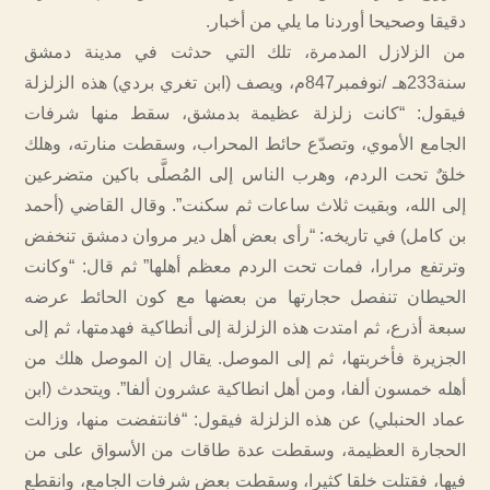
دقيقا وصحيحا أوردنا ما يلي من أخبار.
من الزلازل المدمرة، تلك التي حدثت في مدينة دمشق
سنة233هـ /نوفمبر847م، ويصف (ابن تغري بردي) هذه الزلزلة
فيقول: “كانت زلزلة عظيمة بدمشق، سقط منها شرفات
الجامع الأموي، وتصدّع حائط المحراب، وسقطت منارته، وهلك
خلقٌ تحت الردم، وهرب الناس إلى المُصلَّى باكين متضرعين
إلى الله، وبقيت ثلاث ساعات ثم سكنت”. وقال القاضي (أحمد
بن كامل) في تاريخه: “رأى بعض أهل دير مروان دمشق تنخفض
وترتفع مرارا، فمات تحت الردم معظم أهلها” ثم قال: “وكانت
الحيطان تنفصل حجارتها من بعضها مع كون الحائط عرضه
سبعة أذرع، ثم امتدت هذه الزلزلة إلى أنطاكية فهدمتها، ثم إلى
الجزيرة فأخربتها، ثم إلى الموصل. يقال إن الموصل هلك من
أهله خمسون ألفا، ومن أهل انطاكية عشرون ألفا”. ويتحدث (ابن
عماد الحنبلي) عن هذه الزلزلة فيقول: “فانتفضت منها، وزالت
الحجارة العظيمة، وسقطت عدة طاقات من الأسواق على من
فيها، فقتلت خلقا كثيرا، وسقطت بعض شرفات الجامع، وانقطع