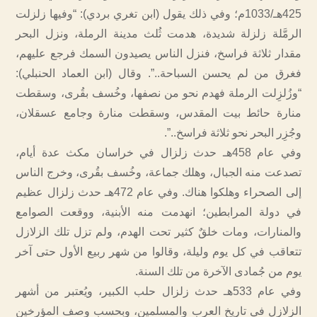
425هـ/1033م؛ وفي ذلك يقول (ابن تغري بردي): “وفيها زلزلت
الرمَّلة زلزلة شديدة، هدمت ثُلث مدينة الرملة، ونزل البحر
مقدار ثلاثة فراسخ، فنزل الناس يصيدون السمك فرجع عليهم،
فغرق من لم يحسن السباحة..”. وقال (ابن العماد الحنبلي):
“وزُلزِلت الرملة فهدم نحو من نصفها، وخُسف بقُرى، وسقطت
منارة حائط بيت المقدس، وسقطت منارة وجامع عسقلان،
وجُزِر البحر نحو ثلاثة فراسخ..”.
وفي عام 458هـ حدث زلزال في خراسان مكث عدة أيام،
تصدعت منه الجبال، وهلك جماعة، وخُسف بقُرى، وخرج الناس
إلى الصحراء وهلكوا هناك. وفي عام 472هـ حدث زلزال عظيم
في دولة المرابطين؛ انهدمت منه الأبنية، ووقعت الصوامع
والمنارات، ومات خلقٌ كثير تحت الهدم، ولم تزل تلك الزلازل
تتعاقب في كل يوم وليلة، وقالوا من شهر ربيع الأول حتى آخر
يوم من جُمادى الآخرة من تلك السنة.
وفي عام 533هـ حدث زلزال حلب الكبير، ويُعتبر من أشهر
الزلازل في تاريخ العرب والمسلمين، وبحسب وصف المؤرخين