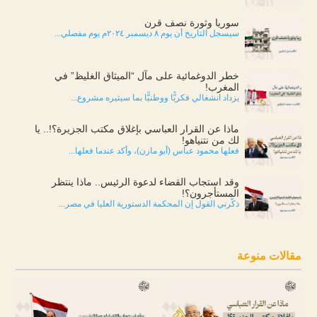
سوريا وثورة نصف قرن
سيسجل التاريخ أن يوم ٨ ديسمبر ٢٠٢٤م يوم مفصلي...
خطر الدوغمائية على مآل “الميثاق الغليظ” في
المغرب!
يزداد انشغالي فكريًّا ووطنيًّا بما سيثيره مشروع...
ماذا عن القرار العباسي بإغلاق مكتب الجزيرة؟!.. يا
لك من نتنياهو!
فعلها محمود عباس (أبو مازن)، وأكد عندما فعلها...
وقد استجاب القضاء لدعوة الرئيس.. ماذا ينتظر
المستأجرون؟!
ذكّرني القول إن المحكمة الدستورية العليا في مصر...
مقالات منوعة