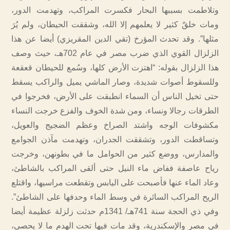
وتلاطمت بسببها البحار فكسرت المراكب، وتهدمت الدور،
ومات خلقٌ كثير لا يعلمهم إلا الله، وشققت الحيطان، ولم يُرَ
مثلها”. وقد تحدث المؤرخ (تقي الدين المقريزي) أيضا عن هذا
الزلزال القوي الذي ضرب مصر في عام 702هـ، حيث وصف
هذا الزلزال بقوله: “اهتزت الأرض كلها، وسُمع للحيطان قعقعة
وللسقوط أصوات شديدة، وصار الماشي يميل والراكب يسقط
حتى تخيل الناس أن السماء انطبقت على الأرض، فخرجوا في
الطرقات رجالا ونساء، ومن شدة الخوف والفزع خرجت النساء
مكشوفات الوجه واشتد الصراخ وعظم الضجيج والعويل،
وتساقطت الدور، وتشققت الجدران، وتهدمت مآذن الجوامع
والمدارس، ووضع كثير من الحوامل ما في بطونهن، وخرجت
رياح عاصفة ففاض ماء النيل حتى ألقى المراكب بالشاطئ،
وعاد الماء عنها فأصبحت على اليابس وتقطعت مراسيها، واقتلع
الريح المراكب السائرة في وسط الماء وحدفها على الشاطئ”.
وفي ذي الحجة سنة 741هـ/ 1341م حدثت زلزلة عظيمة أيضا
في مصر والإسكندرية، وقد مات فيها تحت الهدم ما لا يحصى،