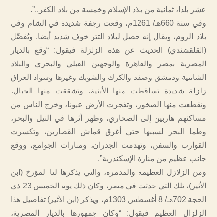
عشر بلدا، ثمانية من بلاد الإسلام وخمسة من بلاد الكفر..”.
وفي سنة 660هـ/ 1261م، وقعت رجفة شديدة في الشام وفي
بلاد الروم، ويقال إنه حصل لبلاد التتر خوف شديد أيضا. ويُفصِّل
(القلقشندي) الحديث عن هذه الزلزلة فيقول: “وقع بالديار
المصرية بمصر والقاهرة والوجهين القبلي والبحري والبلاد
الشامية ودمشق وصفد والكرك والشوبك وغيرها وسواد العراق
زلزلة شديدة تساقطت منها الأبنية، وتشققت منها الجبال،
وتقطعت منها الصخور، وتفجرت الأرض عيونا، وخرج الناس من
مساكنهم هاربين إلى الصحاري، وظهر أثرها في النيل والبحر،
وطما البحر لسببها حتى أغرق قماش القصارين، وتكسرت
القوارب والسفن، وتهدمت الجدران، ومنارات الجوامع، ووقع
جانب عظيم من منارة الإسكندرية”.
ومن الزلازل العظيمة والمدمرة، والتي يذكرها لنا المؤرخ (ابن
الأثير)، تلك التي حدثت في مصر، وكان ذلك يوم الخميس 23 ذي
الحجة 702هـ/ 8 أغسطس 1303م، ويذكر (ابن الأثير) تفاصيل هذا
الزلزال العظيم فيقول: “وكان جمهورها بالديار المصرية،