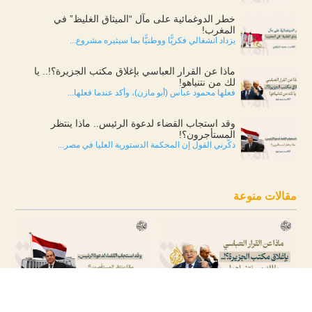
خطر الدوغمائية على مآل “الميثاق الغليظ” في
المغرب!
يزداد انشغالي فكريًّا ووطنيًّا بما سيثيره مشروع...
ماذا عن القرار العباسي بإغلاق مكتب الجزيرة؟!.. يا
لك من نتنياهو!
فعلها محمود عباس (أبو مازن)، وأكد عندما فعلها...
وقد استجاب القضاء لدعوة الرئيس.. ماذا ينتظر
المستأجرون؟!
ذكّرني القول إن المحكمة الدستورية العليا في مصر...
مقالات منوعة
ماذا عن القرار العباسي بإغلاق مكتب
وقد استجاب القضاء لدعوة الرئيس.. ماذا