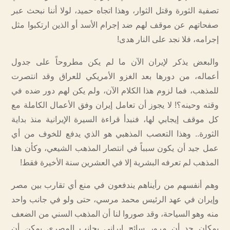
تصفية الثورة وقتل الثوار، وهذا اتجاه حميد، لولا أننا نبحث عبر
صفحاتهم عن موقف لهم ضد إجرام الأسد أو الذين ارتكبوا مثل
إجرامه، فلا نجد على النار هدى!
والبعض يذكر لإيران الآن ما لم يكن مطروحاً على جدول
أعماله، من دورها بعد الغزو الأمريكي للعراق وقد انتصرت
للمذهب، فما لزوم هذا الكلام الآن، ولم يكن لهم دور ضده في
وقته وحينه؟! لا يجوز أن تعامل إيران وفق الأعمال الكاملة مع
كل موقف إيجابي لها، فنبدأ قراءة السيرة الإيرانية منذ بداية
الثورة.. وهذا التعصب المذهبي هو الذي يدفع للخوف من أي
عمل جيد أن يكون سبباً في انتصار المذهب الشيعي، وكأن هذا
المذهب لم تعرفه البشرية إلا في العشرين سنة الأخيرة فقط!
وهم أنفسهم من رأيناهم يندفعون في منع أي تقارب بين مصر
وإيران في عهد الرئيس محمد مرسي، حتى ولو في جانب واحد
منه وهو السياحة، وقد صوروا لنا أن المذهب السني من الضعف
بمكان حد أن مرور سائح إيراني بجانب المصري يمكن أن