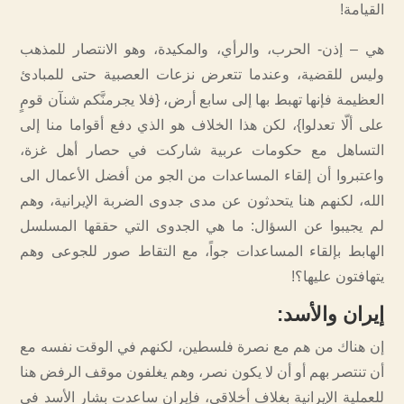
القيامة!
هي – إذن- الحرب، والرأي، والمكيدة، وهو الانتصار للمذهب
وليس للقضية، وعندما تتعرض نزعات العصبية حتى للمبادئ
العظيمة فإنها تهبط بها إلى سابع أرض، {فلا يجرمنَّكم شنآن قومٍ
على ألّا تعدلوا}، لكن هذا الخلاف هو الذي دفع أقواما منا إلى
التساهل مع حكومات عربية شاركت في حصار أهل غزة،
واعتبروا أن إلقاء المساعدات من الجو من أفضل الأعمال الى
الله، لكنهم هنا يتحدثون عن مدى جدوى الضربة الإيرانية، وهم
لم يجيبوا عن السؤال: ما هي الجدوى التي حققها المسلسل
الهابط بإلقاء المساعدات جواً، مع التقاط صور للجوعى وهم
يتهافتون عليها؟!
إيران والأسد
:
إن هناك من هم مع نصرة فلسطين، لكنهم في الوقت نفسه مع
أن تنتصر بهم أو أن لا يكون نصر، وهم يغلفون موقف الرفض هنا
للعملية الإيرانية بغلاف أخلاقي، فإيران ساعدت بشار الأسد في