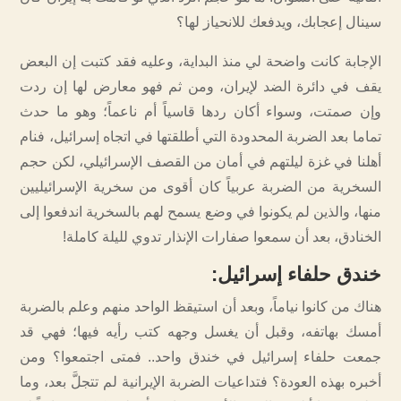
سينال إعجابك، ويدفعك للانحياز لها؟
الإجابة كانت واضحة لي منذ البداية، وعليه فقد كتبت إن البعض
يقف في دائرة الضد لإيران، ومن ثم فهو معارض لها إن ردت
وإن صمتت، وسواء أكان ردها قاسياً أم ناعماً؛ وهو ما حدث
تماما بعد الضربة المحدودة التي أطلقتها في اتجاه إسرائيل، فنام
أهلنا في غزة ليلتهم في أمان من القصف الإسرائيلي، لكن حجم
السخرية من الضربة عربياً كان أقوى من سخرية الإسرائيليين
منها، والذين لم يكونوا في وضع يسمح لهم بالسخرية اندفعوا إلى
الخنادق، بعد أن سمعوا صفارات الإنذار تدوي لليلة كاملة!
خندق حلفاء إسرائيل
:
هناك من كانوا نياماً، وبعد أن استيقظ الواحد منهم وعلم بالضربة
أمسك بهاتفه، وقبل أن يغسل وجهه كتب رأيه فيها؛ فهي قد
جمعت حلفاء إسرائيل في خندق واحد.. فمتى اجتمعوا؟ ومن
أخبره بهذه العودة؟ فتداعيات الضربة الإيرانية لم تتجلَّ بعد، وما