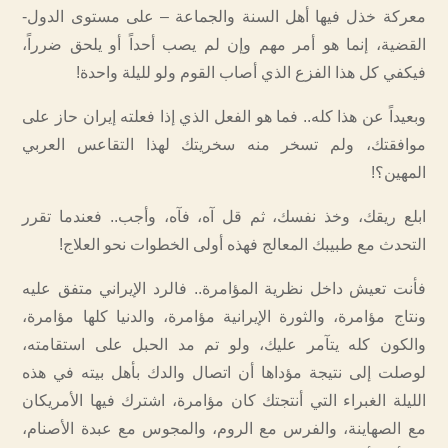
معركة خذل فيها أهل السنة والجماعة – على مستوى الدول-
القضية، إنما هو أمر مهم وإن لم يصب أحداً أو يلحق ضرراً،
فيكفي كل هذا الفزع الذي أصاب القوم ولو لليلة واحدة!
وبعيداً عن هذا كله.. فما هو الفعل الذي إذا فعلته إيران حاز على
موافقتك، ولم تسخر منه سخريتك لهذا التقاعس العربي
المهين؟!
ابلع ريقك، وخذ نفسك، ثم قل آه، فآه، وأجب.. فعندما تقرر
التحدث مع طبيبك المعالج فهذه أولى الخطوات نحو العلاج!
فأنت تعيش داخل نظرية المؤامرة.. فالرد الإيراني متفق عليه
ونتاج مؤامرة، والثورة الإيرانية مؤامرة، والدنيا كلها مؤامرة،
والكون كله يتآمر عليك، ولو تم مد الحبل على استقامته،
لوصلت إلى نتيجة مؤداها أن اتصال والدك بأهل بيته في هذه
الليلة الغبراء التي أنتجتك كان مؤامرة، اشترك فيها الأمريكان
مع الصهاينة، والفرس مع الروم، والمجوس مع عبدة الأصنام،