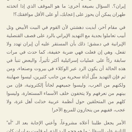
إيران؟. السؤال بصيغة أخرى: ما هو الموقف الذي إذا اتخذته
طهران يمكن أن يحوز على إعجابك، أو على الأقل موافقتك؟!
في مقام آخر، أبديت دهشتي لأن القوم في البيت الأبيض وتل
أبيب تعاملوا بجدية مع التهديد الإيراني بالرد على قصف القنصلية
الإيرانية في دمشق؛ ذلك بأن المستقر عليه أن إيران تهدد ولا
تفعل، وهي إن فعلت فهي ضربة خفيفة، كما حدث في مرات
سابقة ردّاً على عمليات إسرائيلية أكثر تأثيراً، والبعض تنبأ في
هذه الحالة أن يكون الرد عبر الوكلاء في بيروت وصنعاء، ومن
ثم فإن التهديد مثَّل أداة سخرية من جانب كثيرين، ليسوا صهاينة
ولكنهم من العرب، وليسوا جميعهم لجاناً إلكترونية، فإن من
بينهم من نعرفهم ولا يتخفون خلف الأسماء المستعارة، وليسوا
كلهم من المتحلقين حول أنظمة عربية خذلت أهل غزة، ولا
عجب، ففيهم من ينحازون للمربع الآخر!
الأمر يجعل طلبنا أعلاه مشروعاً، وأعني الإجابة بعد الـ “آه”
الثانية على السؤال: ما هو حجم الرد الذي لو قامت به إيران كان