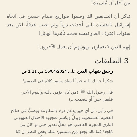
من أجل أن نُبلى بك!
تذكر أن السابقين لك وصفوا صواريخ صدام حسين في اتجاه
إسرائيل بالفشنك التي أحدثت دوياً ولم تصب هدفاً، لكن بعد
سنوات اعترف العدو نفسه بحجم تأثيرها الهائل!
إنهم الذين لا يعملون، ويؤذيهم أن يعمل الآخرون!
3 التعليقات
رحيق شهاب الدين
على 15/04/2024 في 1:21 ص
شكراً جزاك الله خيراً أستاذ سليم. كلامٌ في الصميم!
قال رسول الله ﷺ: (من كان يؤمن بالله واليوم الآخر،
فليقل خيراً أو ليصمت…)
في رأيي، أن أي جهدٍ يدعم غزة والمقاومة ويصبُّ في صالح
القضية الفلسطينة ويذِلُّ ويكسر عنجهية الاحتلال الصهيوني
النازي المجرم الغاصب هو محلُّ تقدير حتى لو كانَ من
مُلحِد! فما بالنا بجهدٍ مِن مسلمين مثلنا بغض النظر إن كنا