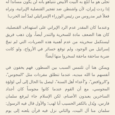
تجلى هو ما أبلغ به البيت الأبيض نتنياهو بأنه لن يكون مسانداً له
إذا ردت إيران، لأن واشنطن ضد تفجير القنصلية الإيرانية، وتراه
فعلاً غير مدروس من رئيس الوزراء الإسرائيلي لمدّ أمد الحرب!
وعندما كان المقدر عدم الرد الإيراني على استهداف القنصلية،
كان هذا الضعف مادة للسخرية والتندر أيضاً، وإن ذهب فريق
ليستكمل سخريته من عدم أهمية هذه الضربات، التي لم تمحُ
إسرائيل من الوجود، ولم توقع خسائر في الأرواح، ولو كانت
ضربة ساحقة ماحقة لسخروا منها أيضاً!
ويمكن هنا أن تلتمس السبب بين السطور، فهم يخفون في
أنفسهم ما الله مبديه، عندما تنطلق مفردات مثل “المجوس”،
و”الروافض”، و”أعداء أهل السنة”، ليصل بنا الحال إلى أبي لؤلؤة
المجوسي، مع أن القوم عندما كانوا مجوساً كان أجداد
الساخرين يعبدون الأصنام، لكن الإسلام جاء ليرفع سلمان
فارس، ويُذل بالكفر الحسيب أبا لهب؛ والأول قال فيه الرسول:
سلمان منا آل البيت، والثاني نزل فيه قرآن يلعنه إلى يوم