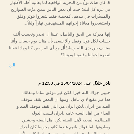
6. كان هناك نوعٌ من التجربة الواقعية لما يعانيه أهلنا الأطهار
في غزة كل ليلة؛ حيث أن بعض الناس ممن مرَّت الصواريخ
والمسيَّرات في بلدهم، كمحطة فقط شعروا بتوتر وقلق
واستشعروا معاناة إخوانهم المستهدفين نهاراً وليلاً…
إنها معركة بين الحق والباطل، علينا أن نحذر ونحسب ألف
حساب لكل قول وفعل وألا ننسى بأن هناك يوم حساب وأننا
سنقف بين يدي الله وسنُسْأَل مع أي الفريقين كنا وماذا فعلنا
لنصرة إخواننا وقضيتنا وديننا؟!
الرد
نادر جلال
على 15/04/2024 في 12:58 م
حبيبي جزاك الله خيرا .لكن غير موفق تماما ومقالك
هذا غير مقنع لا ي عاقل .ومنها ان البعض يقف موقف
الضد من ايران .لكن ايران هي التي تقف موقف الضد و
العداء من اهل السنه عامه .ايران ليست الدوله
المسالمه المحبه لأهل السنه لكن اهل السنه وحشين
ويعادونها. اما قولك بانهم عندما كانو مجوسا كان أجدك
يعبدون الاصنام فقولك ينم عن عدم فهمك للكلمه .لأننا