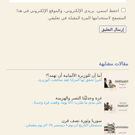
احفظ اسمي، بريدي الإلكتروني، والموقع الإلكتروني في هذا
المتصفح لاستخدامها المرة المقبلة في تعليقي.
إرسال التعليق
مقالات مشابهة
أما آن للوزيرة الألمانية أن تهمد؟!
أخيراً تحقق لها المراد! فقد صافحت الوزيرة...
غزة وجدليَّتا النصر والهزيمة
على مدى ما يقارب ٤٧١ يوماً، وقفت غزة وحيدةً...
سوريا وثورة نصف قرن
سيسجل التاريخ أن يوم ٨ ديسمبر ٢٠٢٤م يوم مفصلي...