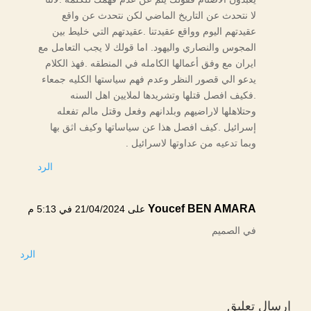
لا نتحدث عن التاريخ الماضي لكن نتحدث عن واقع
عقيدتهم اليوم وواقع عقيدتنا .عقيدتهم التي خليط بين
المجوس والنصاري واليهود. اما قولك لا يجب التعامل مع
ايران مع وفق أعمالها الكامله في المنطقه .فهذ الكلام
يدعو الي قصور النظر وعدم فهم سياستها الكليه جمعاء
.فكيف افصل قتلها وتشريدها لملايين اهل السنه
وحتلاهلها لاراضيهم وبلدانهم وفعل وقتل مالم تفعله
إسرائيل .كيف افصل هذا عن سياساتها وكيف اثق بها
وبما تدعيه من عداوتها لاسرائيل .
الرد
Youcef BEN AMARA
على 21/04/2024 في 5:13 م
في الصميم
الرد
إرسال تعليق