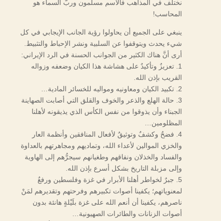
نختلف في المذاهب فالاسم مسلمون وربُّ السماء هو
المحاسب!
ينبغي على الجميع أن يحاولوا رؤية الجانب الإيجابي في كل
شيء يحدث ويتوقفوا عن السلبية ونشر الإحباط والتثبيط.
أرى أنَّ هناك الكثير من الجوانب الحسنة في الرد الإيراني:
1. تعزيزٌ وتأكيدٌ على هشاشة هذا الكيان وضعفه وزواله
القريب بإذن الله.
2. تكبيد الكيان ومعاونيه ومواليه للخسائر المادية…
3. حالة الهلع والذعر والخوف والقلق التي أصابت الصهاينة
الجبناء وأن يذوقوا من نفس الكأس الذي يذيقونه لأهلنا
المظلومين…
4. فضحٌ وكشفٌ وتوثيقٌ لأفعال المنافقين وأنظمة العار
والخزي الموالين لأعداء الله، وتماديهم ومجاهرتهم بالعداوة
والفساد والخذلان ونفاقهم وطغيانهم سيجرُّهم إلى الهاوية
وإلى مزبلة التاريخ بشكل أسرع بإذن الله.
5. جبرٌ لخواطر أهلنا الأبرار في غزة وفلسطين ورفعٌ
لمعنوياتهم؛ يكفينا أصوات تكبيرهم وفرحتهم وتقديرهم لمَنْ
ناصرهم، يكفينا أن أنعم الله على غزة بلَيْلةٍ هانئة بدون
أصوات الزنانات والطائرات الصهيونية…