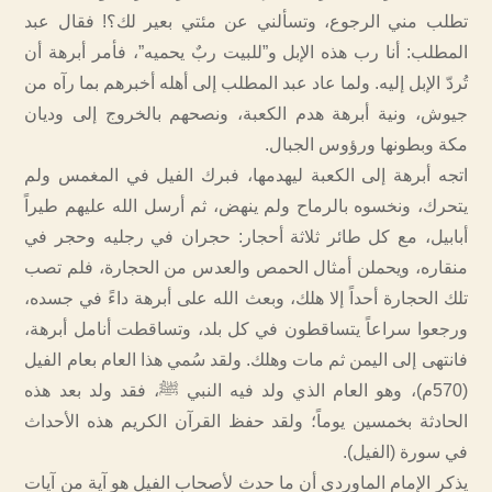
تطلب مني الرجوع، وتسألني عن مئتي بعير لك؟! فقال عبد
المطلب: أنا رب هذه الإبل و”للبيت ربٌ يحميه”، فأمر أبرهة أن
تُردّ الإبل إليه. ولما عاد عبد المطلب إلى أهله أخبرهم بما رآه من
جيوش، ونية أبرهة هدم الكعبة، ونصحهم بالخروج إلى وديان
مكة وبطونها ورؤوس الجبال.
اتجه أبرهة إلى الكعبة ليهدمها، فبرك الفيل في المغمس ولم
يتحرك، ونخسوه بالرماح ولم ينهض، ثم أرسل الله عليهم طيراً
أبابيل، مع كل طائر ثلاثة أحجار: حجران في رجليه وحجر في
منقاره، ويحملن أمثال الحمص والعدس من الحجارة، فلم تصب
تلك الحجارة أحداً إلا هلك، وبعث الله على أبرهة داءً في جسده،
ورجعوا سراعاً يتساقطون في كل بلد، وتساقطت أنامل أبرهة،
فانتهى إلى اليمن ثم مات وهلك. ولقد سُمي هذا العام بعام الفيل
(570م)، وهو العام الذي ولد فيه النبي ﷺ، فقد ولد بعد هذه
الحادثة بخمسين يوماً؛ ولقد حفظ القرآن الكريم هذه الأحداث
في سورة (الفيل).
يذكر الإمام الماوردي أن ما حدث لأصحاب الفيل هو آية من آيات