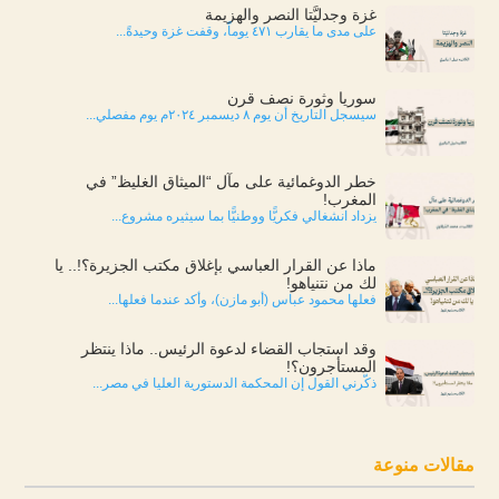
غزة وجدليَّتا النصر والهزيمة
على مدى ما يقارب ٤٧١ يوماً، وقفت غزة وحيدةً...
سوريا وثورة نصف قرن
سيسجل التاريخ أن يوم ٨ ديسمبر ٢٠٢٤م يوم مفصلي...
خطر الدوغمائية على مآل “الميثاق الغليظ” في
المغرب!
يزداد انشغالي فكريًّا ووطنيًّا بما سيثيره مشروع...
ماذا عن القرار العباسي بإغلاق مكتب الجزيرة؟!.. يا
لك من نتنياهو!
فعلها محمود عباس (أبو مازن)، وأكد عندما فعلها...
وقد استجاب القضاء لدعوة الرئيس.. ماذا ينتظر
المستأجرون؟!
ذكّرني القول إن المحكمة الدستورية العليا في مصر...
مقالات منوعة