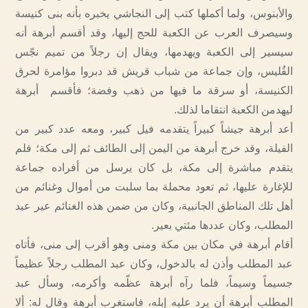
والأبنوس، ولما أكملها كتب إلى النجاشي يخبره بأنه بنى كنيسة
وسيصرف العرب عن الكعبة للحج إليها، وقد أقسم أبرهة أنه
سيسير إلى الكعبة ويهدمها، ويقال إن رجلاً من تميم نجّس
القُليس، وإن جماعة من شباب قريش قد دبروا مؤامرة لحرق
الكنيسة، أو سرقة ما فيها من ذهب وفضة؛ فأقسم أبرهة
ليهدمن الكعبة انتقاما لذلك.
أعد أبرهة جيشاً كبيراً يتقدمه فيل كبير، ومعه عدد كبير من
الفيلة، وقد خرج أبرهة من اليمن إلى الطائف ثم إلى مكة؛ فلم
يتقدم مباشرة إلى مكة، بل كان يرسل من أفراده جماعة
للإغارة عليها، ثم تعود محملة بما سلبت من أموال وغنائم من
أهل تلك المناطق الجانبية، وكان من ضمن هذه الغنائم عير عبد
المطلب، وكان عددها مئتي بعير.
أقام أبرهة في مكان بين مكة ومنى وهو أقرب إلى منى، فأتاه
عبد المطلب وأذن له بالدخول، وكان عبد المطلب رجلاً عظيماً
جسيماً وسيماً، فلما رآه أبرهة عظّمه وأكرمه، وسأل عبد
المطلب أبرهة أن يرد عليه إبله، فاستغرب أبرهة وقال له: ألا