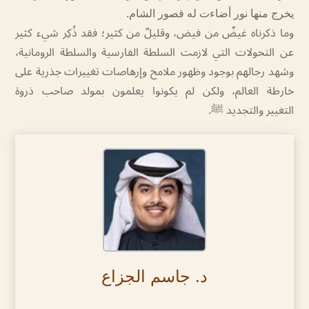
يخرج منها نور أضاءت له قصور الشام.
وما ذكرناه غيضٌ من فيض، وقليلٌ من كثير؛ فقد ذُكِر شيء كثير
عن التحولات التي لازمت السلطة الفارسية والسلطة الرومانية،
وشهد رجالهم بوجود وظهور ملامح وإرهاصات تغييرات جذرية على
خارطة العالم، ولكن لم يكونوا يعلمون بمولد صاحب ذروة
التغيير والتجديد ﷺ.
د. جاسم الجزاع