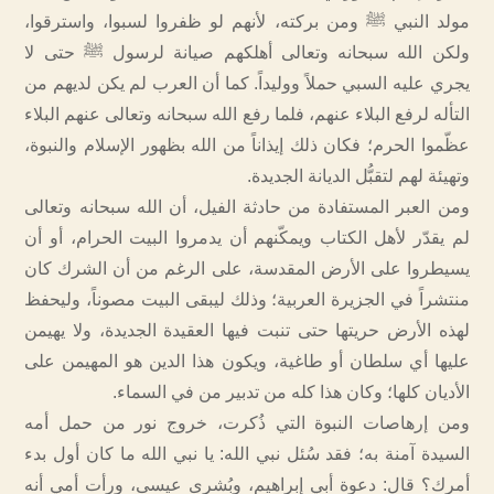
مولد النبي ﷺ ومن بركته، لأنهم لو ظفروا لسبوا، واسترقوا،
ولكن الله سبحانه وتعالى أهلكهم صيانة لرسول ﷺ حتى لا
يجري عليه السبي حملاً ووليداً. كما أن العرب لم يكن لديهم من
التأله لرفع البلاء عنهم، فلما رفع الله سبحانه وتعالى عنهم البلاء
عظّموا الحرم؛ فكان ذلك إيذاناً من الله بظهور الإسلام والنبوة،
وتهيئة لهم لتقبُّل الديانة الجديدة.
ومن العبر المستفادة من حادثة الفيل، أن الله سبحانه وتعالى
لم يقدّر لأهل الكتاب ويمكّنهم أن يدمروا البيت الحرام، أو أن
يسيطروا على الأرض المقدسة، على الرغم من أن الشرك كان
منتشراً في الجزيرة العربية؛ وذلك ليبقى البيت مصوناً، وليحفظ
لهذه الأرض حريتها حتى تنبت فيها العقيدة الجديدة، ولا يهيمن
عليها أي سلطان أو طاغية، ويكون هذا الدين هو المهيمن على
الأديان كلها؛ وكان هذا كله من تدبير من في السماء.
ومن إرهاصات النبوة التي ذُكرت، خروج نور من حمل أمه
السيدة آمنة به؛ فقد سُئل نبي الله: يا نبي الله ما كان أول بدء
أمرك؟ قال: دعوة أبي إبراهيم، وبُشرى عيسى، ورأت أمي أنه