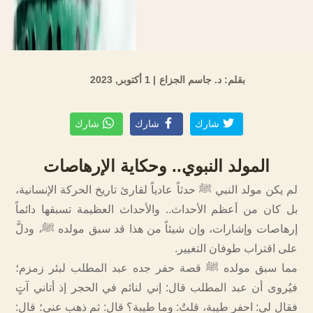
بقلم: د. جاسم الجزاع
| 1 أكتوبر, 2023
شارك
شارك
شارك
المولد النبوي.. وحكاية الإرهاصات
لم يكن مولد النبي ﷺ حدثاً عادياً لقارئ تاريخ الحركة الإنسانية،
بل كان من أعظم الأحداث.. والأحداث العظيمة تسبقها دائماً
إرهاصات وإشارات، وإن شيئاً من هذا قد سبق مولده ﷺ، ودلَّ
على اقتراب طوفان التغيير.
مما سبق مولده ﷺ قصة حفر جده عبد المطلب لبئر زمزم؛
فيُروى أن عبد المطلب قال: إني لنائم في الحجر إذ أتاني آتٍ
فقال لي: احفر طيبة، قلتُ: وما طيبة؟ قال: ثم ذهب عني؛ قال: