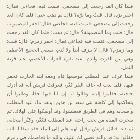
فلما كان الغد رجعت إلى مضجعي، فنمت فيه، فجاءني فقال:
احفر بَرَّة، قال: قلتُ وما بَرَّة؟ قال: ثم ذهب عني؛ فلما كان الغد
رجعت إلى مضجعي، فنمت فيه، فجاءني فقال: احفر المضمونة،
قال: قلت وما المضمونة؟ قال: ثم ذهب؛ فلما كان الغد رجعت
إلى مضجعي، فنمت فيه فجاءني فقال: احفر زمزم؛ قال: قلت:
وما زمزم؟ قال: لا تنزف أبداً ولا تُذم، تسقي الحجيج الأعظم،
وهي بين الفرث والدم، عند نقرة الغراب الأعصم، عند قرية
النمل.
فلما عرف عبد المطلب موضعها قام ومعه ابنه الحارث فحفر
فيها، فلما بدت له حافة البئر كبَّر، فعرفتْ قريش أنه قد أدرك
حاجته، فقاموا إليه، وقالوا له إن لنا فيها حقا، وطلبوا أن
يتحاكموا إلى كاهنة بني سعد بن هذيم؛ ونفد ماء عبد المطلب
وأصحابه وهم في الطريق فعطشوا، وقد أوشكوا على الهلاك، ثم
تفجرت المياه من تحت راحلة عبد المطلب فكبَّر، وكبَّر أصحابه،
ثم دعا قبائل قريش وقال لهم هلم إلى الماء فقد سقانا الله،
فقالوا له: قد والله قضى لك علينا، والله ما نخاصمك في زمزم