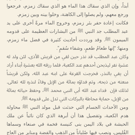
أبداً، وإن الذي سقاك هذا الماء هو الذي سقاك زمزم، فرجعوا
ورجع معهم، ولم يصلوا إلى الكاهنة، وخلوا بينه وبين زمزم.
فكانت إعادة حفر بئر زمزم، وخروج الماء مرةً أخرى على يد
عبد المطلب جد النبي ﷺ من البشارات العظيمة على قدومه
الميمون ﷺ. وقد ورددت أحاديث كثيرة في فضل ماء زمزم،
ومنها: “إنها طعامُ طعمٍ، وشفاء سُقمٍ”.
وكان عبد المطلب قد نذر حين لقي من قريش الأذى، لئن ولد له
عشرة نفر ليذبحن أحدهم عند الكعبة، فلما رزقه الله بعشرة أبناء أراد
أن يفي بالنذر، فخرجت القرعة على ابنه عبد الله، ولكن قريشاً
منعته من ذبحه، وتم فداؤه بمائة من الإبل وفاءً لنذره لله تعالى.
لذلك فإن فداء عبد الله أبي النبي محمد ﷺ، وحفظ حياته بمائة
من الإبل، حماية محاطة بالبركات التي تدل على قدومه ﷺ.
ومن الأحداث الجسام التي حدثت قبل مولد النبي ﷺ محاولة
هدم الكعبة، وتفصيل هذا أن أبرهة الذي كان نائباً عن ملك
الحبشة في بلاد اليمن بنى كنيسة فخمة في صنعاء وسماها
القُليس، ونصب فيها صُلباناً من الذهب والفضة ومنابر من العاج