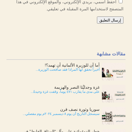
احفظ اسمي، بريدي الإلكتروني، والموقع الإلكتروني في هذا
المتصفح لاستخدامها المرة المقبلة في تعليقي.
إرسال التعليق
مقالات مشابهة
أما آن للوزيرة الألمانية أن تهمد؟!
أخيراً تحقق لها المراد! فقد صافحت الوزيرة...
غزة وجدليَّتا النصر والهزيمة
على مدى ما يقارب ٤٧١ يوماً، وقفت غزة وحيدةً...
سوريا وثورة نصف قرن
سيسجل التاريخ أن يوم ٨ ديسمبر ٢٠٢٤م يوم مفصلي...
خطر الدوغمائية على مآل “الميثاق الغليظ” في