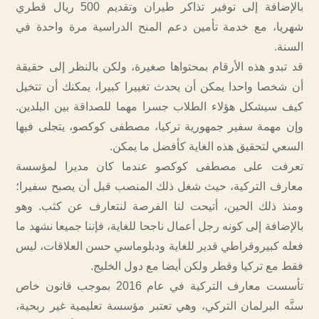
بالإضافة إلى توفير تذاكر طيران وتقديم 500 ريال قطري
شهريا، مع خدمة تأمين دعم المنح الدراسية مرة واحدة في
السنة.
قد تبدو هذه الأرقام بمحتواها صغيرة، ولكن بالنظر إلى حقيقة
أن شخصا واحدا يمكن أن يحدث تغييرا كبيرا، يمكنك أن تتخيل
كيف سيشكل هؤلاء الطلاب جسرا مهما للصداقة بين البلدين.
وإن مهمة سفير جمهورية تركيا، مصطفى كوكصو، يتجلى فيها
السعي لتحقيق هذه الغاية كأفضل ما يمكن.
تعرفت على مصطفى كوكصو عندما كان مديرا لمؤسسة
معارف التركية، حيث شغل ذلك المنصب قبل أن يصبح سفيرا؛
ومنذ ذلك الحين، أتيحت لنا الفرصة لنتعارف عن كثب. وهو
بالإضافة إلى كونه رجل أعمال ناجحا للغاية، فإننا جميعا نشهد ما
فعله كبيروقراطي قدير للغاية ودبلوماسي حسن العلاقات، ليس
فقط مع تركيا وقطر ولكن أيضا مع دول الخليج.
تأسست معارف التركية في عام 2016 بموجب قانون خاص
سنَّه البرلمان التركي، وهي تعتبر مؤسسة تعليمية غير ربحية،