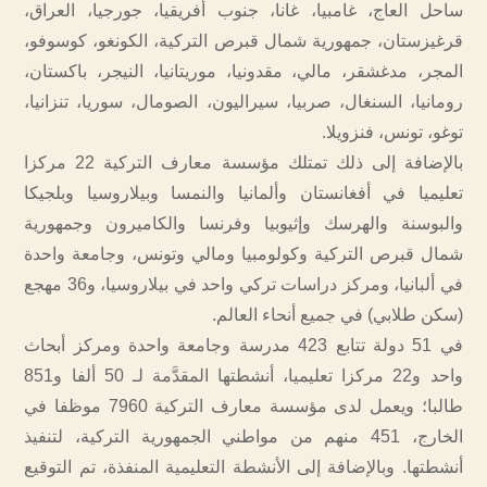
ساحل العاج، غامبيا، غانا، جنوب أفريقيا، جورجيا، العراق،
قرغيزستان، جمهورية شمال قبرص التركية، الكونغو، كوسوفو،
المجر، مدغشقر، مالي، مقدونيا، موريتانيا، النيجر، باكستان،
رومانيا، السنغال، صربيا، سيراليون، الصومال، سوريا، تنزانيا،
توغو، تونس، فنزويلا.
بالإضافة إلى ذلك تمتلك مؤسسة معارف التركية 22 مركزا
تعليميا في أفغانستان وألمانيا والنمسا وبيلاروسيا وبلجيكا
والبوسنة والهرسك وإثيوبيا وفرنسا والكاميرون وجمهورية
شمال قبرص التركية وكولومبيا ومالي وتونس، وجامعة واحدة
في ألبانيا، ومركز دراسات تركي واحد في بيلاروسيا، و36 مهجع
(سكن طلابي) في جميع أنحاء العالم.
في 51 دولة تتابع 423 مدرسة وجامعة واحدة ومركز أبحاث
واحد و22 مركزا تعليميا، أنشطتها المقدَّمة لـ 50 ألفا و851
طالبا؛ ويعمل لدى مؤسسة معارف التركية 7960 موظفا في
الخارج، 451 منهم من مواطني الجمهورية التركية، لتنفيذ
أنشطتها. وبالإضافة إلى الأنشطة التعليمية المنفذة، تم التوقيع