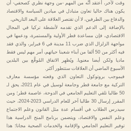
وقت لآخر، أعتقد أنَّه من المهم -من وجهة نظري كصحفي- أن
يكون هناك حاليا تعاون متبادل في ميادين السياسة والاقتصاد
والدفاع بين الطرفين، لا أن تقتصر العلاقة على البعد التاريخي.
بالإضافة إلى الدعم الذي تقدمه لأنشطة تركيا في المجال
الاقتصادي، فإن مساعدة قطر الأولية والمستمرة، ودعمها في
مواجهة الزلزال الذي ضرب 11 مدينة في 6 فبراير، والذي فقد
فيه أكثر من 50 ألفا من أبناء شعبنا حياتهم، أمر مهم ليس فقط
ماديا ولكن أيضا معنويا. ويُظهِر الاتفاق المُوقَّع بين البلدين
الأسبوع الماضي أن العلاقات ستتطور أكثر.
فبموجب بروتوكول التعاون الذي وقعته مؤسسة معارف
التركية مع جامعة قطر وجامعة لوسيل في عام 2021، يحق لـ
50 طالبا تلقي التعليم الجامعي في الدوحة، عاصمة قطر؛ ومن
المقرر إرسال 30 طالبا آخر للعام الدراسي 2023-2024، حيث
سيدرس الطلاب في أقسام عدة مثل القانون وعلم الاجتماع
وعلم النفس والاقتصاد، ويتضمن برنامج المنح الدراسية هذا
توفير التعليم الجامعي والإقامة والخدمات الصحية مجانا؛ هذا