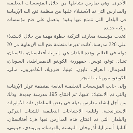
الأخرى. وهي تمارس نشاطها من خلال المؤسسات التعليمية
والمدارس التي تم الاستيلاء عليها من منظمة فتح الله الإرهابية
في البلدان التي تتمتع فيها بنفوذ، وتعمل على فتح مؤسسات
تركية جديدة.
اتخذت مؤسسة معارف التركية خطوة مهمة من خلال الاستيلاء
على 228 مدرسة، كانت تديرها منظمة فتح الله الإرهابية في 20
دولة في العالم. وهذه البلدان هي: إثيوبيا، أفغانستان، باكستان،
تشاد، توغو، تونس، جمهورية الكونغو الديمقراطية، السودان،
الصومال، العراق، غابون، غينيا، فنزويلا، الكاميرون، مالي،
الكونغو، موريتانيا، النيجر.
وإلى جانب المؤسسات التعليمية التابعة لمنظمة غولن الإرهابية
والتي تم الاستيلاء عليها، تم افتتاح 195 مدرسة جديدة، وذلك
من أجل إنشاء مدارس بديلة في بعض المناطق ذات الأولويات
الإستراتيجية، ولتلبية الاحتياجات التعليمية للشتات التركي.
والبلدان التي تم افتتاح هذه المدارس فيها هي: أفغانستان،
ألبانيا، أستراليا، أذربيجان، البوسنة والهرسك، بوروندي، جيبوتي،