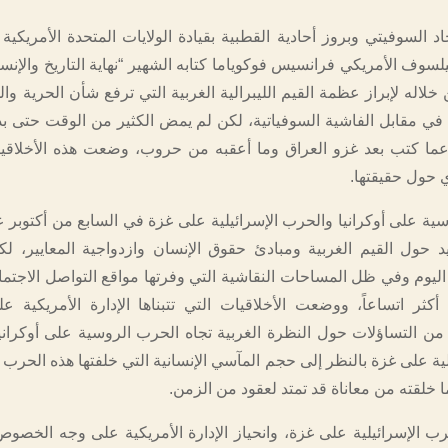
 السوفيتي وبروز أحادية القطبية بقيادة الولايات المتحدة الأمريكية 
يلسوف الأمريكي فرانسيس فوكوياما كتابه الشهير “نهاية التاريخ والإنسا
اله لإبراز عظمة القيم الليبرالية الغربية التي ترفع شأن الحرية وال
في مقابل الفاشية السوفياتية، لكن لم يمض الكثير من الوقت حتى بدأ
عما كتب بعد غزو العراق وما أعقبه من حروب، وضعت هذه الأخلاقيا
حول حقيقتها.
ية على أوكرانيا والحرب الإسرائيلية على غزة في السابع من أكتوبر ع
 حول القيم الغربية ومبادئ حقوق الإنسان وازدواجية المعايير، لك
 اليوم وفي ظل المساحات النقاشية التي وفرتها مواقع التواصل الاجت
أكثر اتساعاً، ووضعت الأخلاقيات التي تتبناها الإدارة الأمريكية ع
ن التساؤلات حول النظرة الغربية تجاه الحرب الروسية على أوكرانيا
ية على غزة بالنظر إلى حجم المآسي الإنسانية التي خلفتها هذه الحرب
ا خلقته من معاناة قد تمتد لعقود من الزمن.
 الإسرائيلية على غزة، وانحياز الإدارة الأمريكية على وجه الخصوص