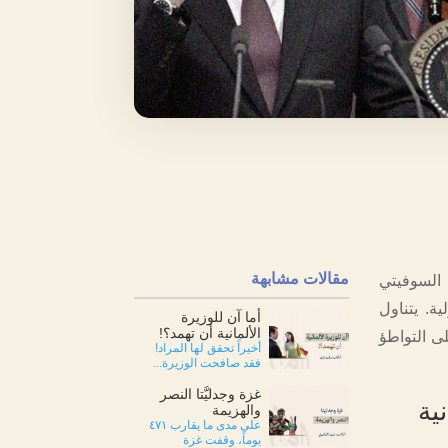
مقالات مشابهة
د السوفيتي
ة. يتناول
أما آن للوزيرة
الألمانية أن تهمد؟!
لى التواطؤ
أخيراً تحقق لها المراد!
فقد صافحت الوزيرة...
غزة وجدليَّتا النصر
ية
والهزيمة
على مدى ما يقارب ٤٧١
يوماً، وقفت غزة