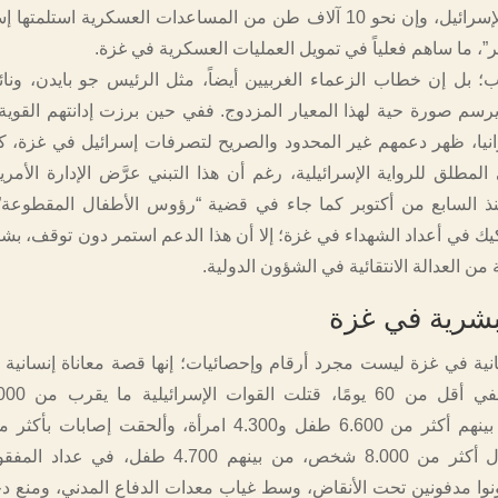
وصلت بالفعل لإسرائيل، وإن نحو 10 آلاف طن من المساعدات العسكرية استلم
ر”، ما ساهم فعلياً في تمويل العمليات العسكرية في غزة.
بل إن خطاب الزعماء الغربيين أيضاً، مثل الرئيس جو بايدن، ونائ
يرسم صورة حية لهذا المعيار المزدوج. ففي حين برزت إدانتهم القوي
نيا، ظهر دعمهم غير المحدود والصريح لتصرفات إسرائيل في غزة، 
 المطلق للرواية الإسرائيلية، رغم أن هذا التبني عرَّض الإدارة الأمر
ذ السابع من أكتوبر كما جاء في قضية “رؤوس الأطفال المقطوعة”،
كيك في أعداد الشهداء في غزة؛ إلا أن هذا الدعم استمر دون توقف، 
ن العدالة الانتقائية في الشؤون الدولية.
لبشرية في غزة
سانية في غزة ليست مجرد أرقام وإحصائيات؛ إنها قصة معاناة إنسانية
شخص؛ ولا يزال أكثر من 8.000 شخص، من بينهم 4.700 طفل، 
نوا مدفونين تحت الأنقاض، وسط غياب معدات الدفاع المدني، ومنع دخ