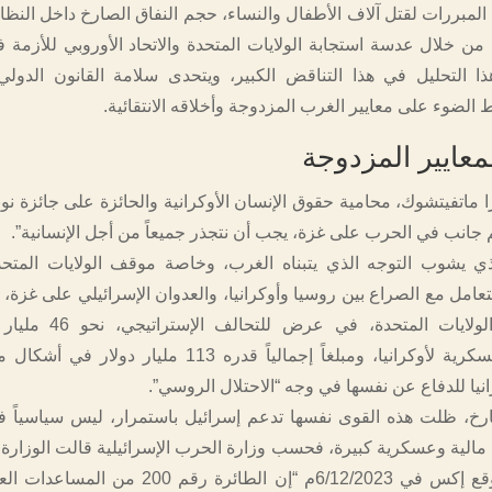
د المبررات لقتل آلاف الأطفال والنساء، حجم النفاق الصارخ داخل النظا
ن خلال عدسة استجابة الولايات المتحدة والاتحاد الأوروبي للأزمة في
ا التحليل في هذا التناقض الكبير، ويتحدى سلامة القانون الدولي 
ط الضوء على معايير الغرب المزدوجة وأخلاقه الانتقائية.
معايير المزدوجة
 ماتفيتشوك، محامية حقوق الإنسان الأوكرانية والحائزة على جائزة نوب
عم جانب في الحرب على غزة، يجب أن نتجذر جميعاً من أجل الإنسانية”.
ذي يشوب التوجه الذي يتبناه الغرب، وخاصة موقف الولايات المتحدة
تعامل مع الصراع بين روسيا وأوكرانيا، والعدوان الإسرائيلي على غزة،
فقد خصصت الولايات المتحدة، في ع
المساعدات العسكرية لأوكرانيا، ومبلغاً إجمالياً قدره 113 مليار 
نيا للدفاع عن نفسها في وجه “الاحتلال الروسي”.
خ، ظلت هذه القوى نفسها تدعم إسرائيل باستمرار، ليس سياسياً 
 مالية وعسكرية كبيرة، فحسب وزارة الحرب الإسرائيلية قالت الوزارة 
نشرتها على موقع إكس في 6/12/2023م “إن الطائرة رقم 0