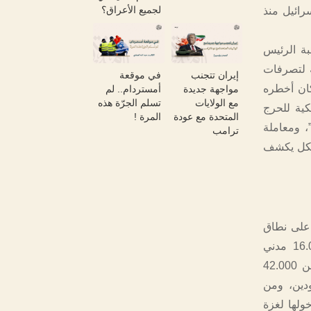
لجميع الأعراق؟
تها إسرائيل منذ
بة الرئيس
ة لتصرفات
إيران تتجنب
في موقعة
كان أخطره
مواجهة جديدة
أمستردام.. لم
مع الولايات
تسلم الجرّة هذه
يكية للحرج
المتحدة مع عودة
المرة !
 ومعاملة
ترامب
بشكل يكشف
 على نطاق
غير مسبوق، ففي أقل من 60 يومًا، قتلت القوات الإسرائيلية ما يقرب من 16.000 مدني
فلسطيني، من بينهم أكثر من 6.600 طفل و4.300 امرأة، وألحقت إصابات بأكثر من 42.000
في عداد المفقودين، ومن
ولها لغزة