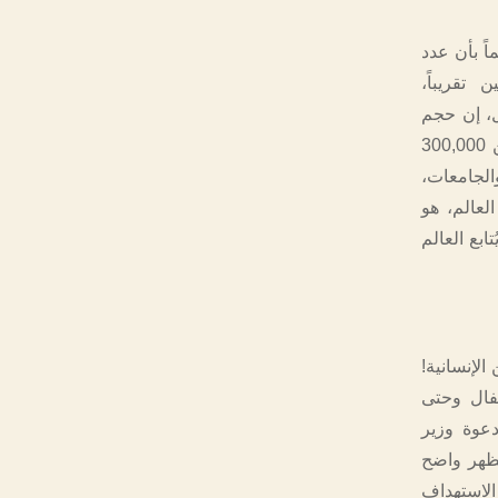
ً بأن عدد
ريحاً على مدى عامين تقريباً،
ل، إن حجم
الدمار الهائل الذي أوجدته الطائرات والدبابات الإسرائيلية في غزة مع تدمير أكثر من 300,000
لجامعات،
لعالم، هو
تابع العالم
الإنسانية!
طفال وحتى
دعوة وزير
مظهر واضح
الاستهداف