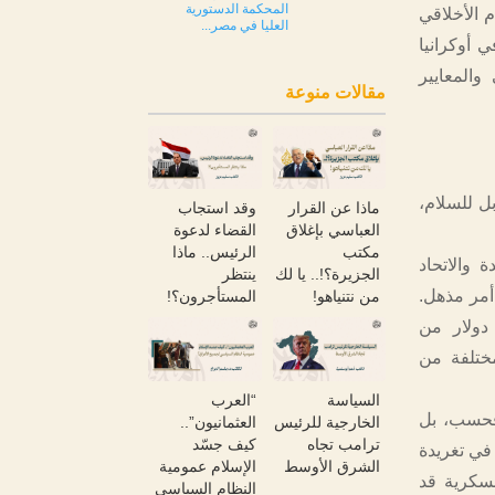
المحكمة الدستورية
م الأخلاقي
العليا في مصر...
 أوكرانيا
والمعايير
مقالات منوعة
ل للسلام،
ماذا عن القرار
وقد استجاب
العباسي بإغلاق
القضاء لدعوة
مكتب
الرئيس.. ماذا
 والاتحاد
الجزيرة؟!.. يا لك
ينتظر
 أمر مذهل.
من نتنياهو!
المستأجرون؟!
رض للتحالف الإستراتيجي، نحو 46 مليار دولار من
دولار في أشكال مختلفة من
السياسة
“العرب
فحسب، بل
الخارجية للرئيس
العثمانيون”..
ترامب تجاه
كيف جسّد
في تغريدة
الشرق الأوسط
الإسلام عمومية
20 من المساعدات العسكرية قد
النظام السياسي