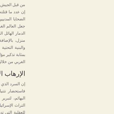
من قبل الجيش ا
إن عدد ما قتلته
جعل العالم الغر
منزل، بالإضاف
والبنية التحتي
بمثابة تذكير مؤل
الغربي من خلاله
الإرهاب ا
إن السرد الذي ير
فاستحضار نتنيا
البهائم، لتبري
التراث الإسرائ
للعقلية التي تد