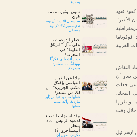
وحيدةً...
كقوة تقود
سوريا وثورة نصف
قرن
ن الأخير”،
سيسجل التاريخ أن يوم
٨ ديسمبر ٢٠٢٤م يوم
ديمقراطية
مفصلي...
 فوكوياما
خطر الدوغمائية
على مآل “الميثاق
ت الغربية
الغليظ” في
المغرب!
يزداد انشغالي فكريًّا
ووطنيًّا بما سيثيره
اد النقاش
مشروع...
ن يبدو أن
ماذا عن القرار
العباسي بإغلاق
ماعي جعلت
مكتب الجزيرة؟!.. يا
لك من نتنياهو!
لى المحك،
فعلها محمود عباس (أبو
، ونظرتها
مازن)، وأكد عندما
فعلها...
 خلال وقت
وقد استجاب القضاء
لدعوة الرئيس.. ماذا
ينتظر
المستأجرون؟!
 لإسرائيل
ذكّرني القول إن