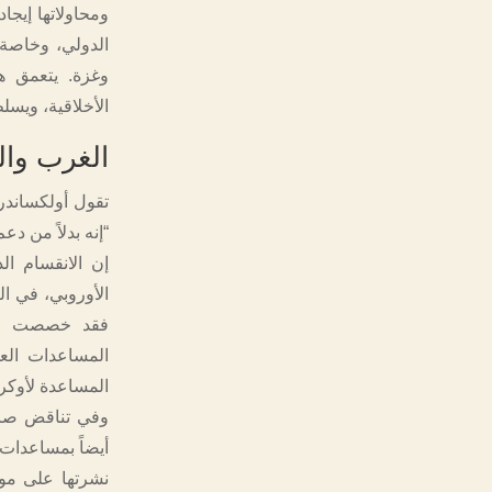
ومحاولاتها إيجا
الدولي، وخاصة م
وغزة. يتعمق هذ
الأخلاقية، ويسل
الغرب وال
تقول أولكساندرا
“إنه بدلاً من د
إن الانقسام ال
الأوروبي، في ال
المساعدة لأوكرا
وفي تناقض صار
أيضاً بمساعدات