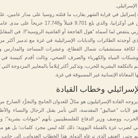
لإسرائيلي.
 إسرائيل في قرابة الشهر يقارب ما قتلته روسيا على مدار عامين، علما
الضحايا المدنيين في أوكرانيا، والذي بلغ 9.701 قتيلاً و17.748 ج
بي ينتفض لما أسماه “هول الفاجعة أو الفاشية الروسية”!!. في المقاب
ة لكافة مستشفيات شمال القطاع، وعشرات المساجد والمدارس وا
ة وشبكات المياه والكهرباء والصرف الصحي، وثالث أقدم كنيسة في ا
م بالتكلفة البشرية للحرب، وتذكير أكثر إيلاماً بالمعايير المزدوجة التي يُ
ا المعاناة الإنسانية غير المسبوقة في غزة.
لإسرائيلي وخطاب القيادة
وجه القادة الإسرائيليون هو مثالٌ للعدوان الجامح والتجرُّد الصارخ من 
هو لآيات “عماليق” المقدسة، التي تأمر بقتل الرجال والنساء والأ
ر الحرب، ووصف وزير الدفاع للفلسطينيين بأنهم “حيوانات بشرية”؛ و
يلي لضرب غزة بالقنبلة النووية؛ ذلك كله ليس مجرد كلمات؛ بل هو 
يم وتبرر العنف الذي ترعاه الدولة. هذا الخطاب العدواني، إلى جانب 