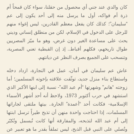
كان والدي عند جني أي محصول من حقلنا، سواء كان قمحاً أم
ذرة أم فواكه، أول ما يرسل منه إلى أحد يكون إلى عم
“سليمان”؛ كذلك كان يفعل معظم القادرين، ليس إغواء منهم
للرجل على الدخول في الإسلام، لكن من منطلق إنساني وديني
يحث على مساعدة الغير دون غرض، وهو ما ميّز المصريين
طوال تاريخهم، فكلهم أقباط.. إذ إن القبطية تعني المصرية،
وتنسحب على الجميع بصرف النظر عن ديانتهم.
عاش عم سليمان في أمان، عمل في النجارة، ازداد دخله
واستطاع بناء منزل جديد، توثّقت علاقته بإخوته المسلمين؛ أما
زوجته “هانم” وشهرتها “أم عبد الله”- نسبة إلى ابنها الأكبر الذي
استشهد في حرب أكتوبر 1973، ولاحظ أنه أحد أشهر الأسماء
الإسلامية- فكانت أحد “أعمدة” الحارة.. بيتها ملتقى لجاراتها
المسلمات، إذا احتاجت واحدة منهن أن تذبح طيراً ترسل ابنتها
إلى أم عبد الله لتذبحه، والمفارقة أنها كانت تُبسمل وتُكبّر
وتُصلي على النبي قبل الذبح، ليس تملقاً بقدر ما هو تعبير عن