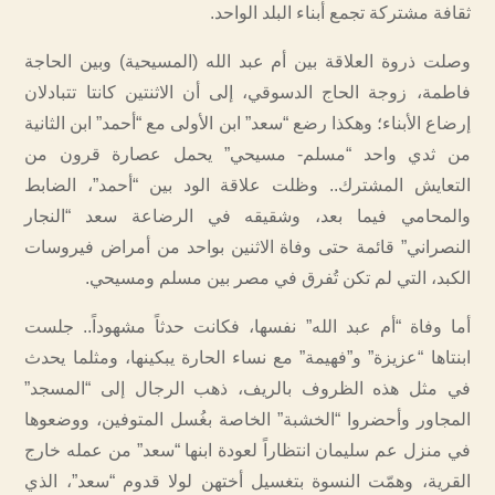
ثقافة مشتركة تجمع أبناء البلد الواحد.
وصلت ذروة العلاقة بين أم عبد الله (المسيحية) وبين الحاجة
فاطمة، زوجة الحاج الدسوقي، إلى أن الاثنتين كانتا تتبادلان
إرضاع الأبناء؛ وهكذا رضع “سعد” ابن الأولى مع “أحمد” ابن الثانية
من ثدي واحد “مسلم- مسيحي” يحمل عصارة قرون من
التعايش المشترك.. وظلت علاقة الود بين “أحمد”، الضابط
والمحامي فيما بعد، وشقيقه في الرضاعة سعد “النجار
النصراني” قائمة حتى وفاة الاثنين بواحد من أمراض فيروسات
الكبد، التي لم تكن تُفرق في مصر بين مسلم ومسيحي.
أما وفاة “أم عبد الله” نفسها، فكانت حدثاً مشهوداً.. جلست
ابنتاها “عزيزة” و”فهيمة” مع نساء الحارة يبكينها، ومثلما يحدث
في مثل هذه الظروف بالريف، ذهب الرجال إلى “المسجد”
المجاور وأحضروا “الخشبة” الخاصة بغُسل المتوفين، ووضعوها
في منزل عم سليمان انتظاراً لعودة ابنها “سعد” من عمله خارج
القرية، وهمّت النسوة بتغسيل أختهن لولا قدوم “سعد”، الذي