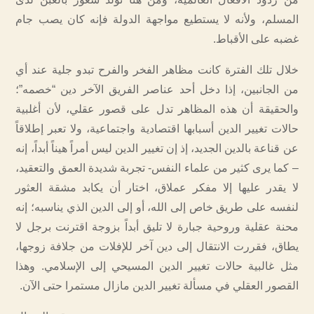
المسلم، ولأنه لا يستطيع مواجهة الدولة فإنه كان يصب جام
غضبه على الأقباط.
خلال تلك الفترة كانت مظاهر الفخر والفرح تبدو جلية عند أي
من الجانبين، إذا دخل أحد عناصر الفريق الآخر دين “خصمه”؛
والحقيقة أن هذه المظاهر تدل على قصور عقلي، لأن أغلبية
حالات تغيير الدين أسبابها اقتصادية واجتماعية، ولا تعبر إطلاقاً
عن قناعة بالدين الجديد، إذ إن تغيير الدين ليس أمراً هيناً أبداً، إنه
– كما يرى كثير من علماء النفس- تجربة شديدة العمق والتعقيد،
لا يقدر عليها إلا مفكر عملاق، اختار أن يكابد مشقة العثور
لنفسه على طريق خاص إلى الله، أو إلى الدين الذي يناسبه؛ إنه
محنة عقلية وروحية جبارة لا تليق أبداً بزوجة اقترنت برجل لا
يطاق، فقررت الانتقال إلى دين آخر للإفلات من جلافة زوجها،
مثل غالبية حالات تغيير الدين المسيحي إلى الإسلامي. وهذا
القصور العقلي في مسألة تغيير الدين مازال مستمرا حتى الآن.