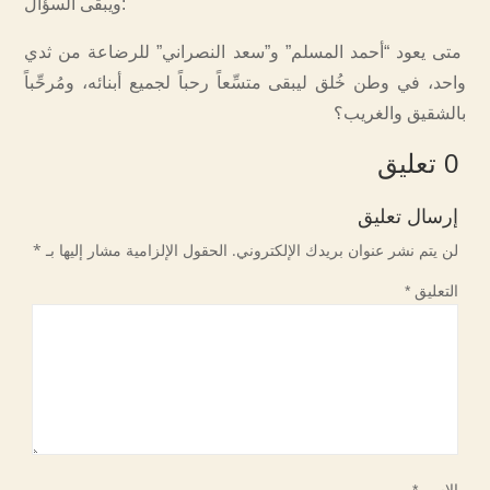
ويبقى السؤال:
متى يعود “أحمد المسلم” و”سعد النصراني” للرضاعة من ثدي
واحد، في وطن خُلق ليبقى متسِّعاً رحباً لجميع أبنائه، ومُرحِّباً
بالشقيق والغريب؟
0 تعليق
إرسال تعليق
لن يتم نشر عنوان بريدك الإلكتروني.
الحقول الإلزامية مشار إليها بـ
*
التعليق
*
الاسم
*