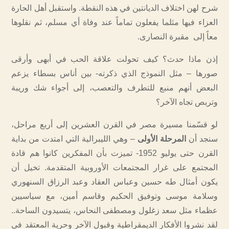
شرح لهن اختلاف الديانتين في هذه النقطة. واستقبل أهل الحارة
العزاء فيها مثلما يفعلون تماماً عند وفاة أي مسلم، ثم نقلوها
معاً إلى مقبرة النصارى.
إذن ماذا حدث؟ كيف تحولت علاقة الحب في أبهى وأرقى
صورها – مثل النموذج الذي ذكرته- بين أناس بسطاء يزعم
البعض أنهم منبع للتطرف والتعصب، إلى أجواء شك وريبة
وتربص تجاه الآخر؟
لو قسّمنا مسيرة مصر في القرن العشرين إلى أربع مراحل،
سنجد أن
المرحلة الأولى
– وهي الليبرالية التي امتدت من بداية
القرن حتى يوليو 1952- تميزت بأن المفكرين كانوا هم قادة
المجتمع على غرار المجتمعات الأوروبية المتقدمة. تخيل أن
يكون أمثال طه حسين وعباس العقاد وعبد الرزاق السنهوري
وسلامة موسى وتوفيق الحكيم وقاسم أمين، مع سياسيين
عظماء مثل سعد زغلول ومصطفى النحاس، يتسيدون الساحة..
لقد نشروا الأفكار الديمقراطية وقبول الآخر وحرية المعتقد في