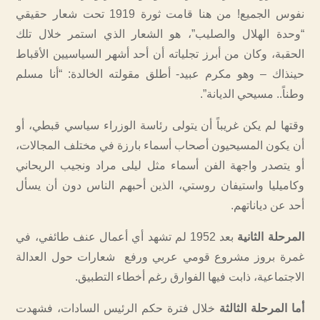
نفوس الجميع! من هنا قامت ثورة 1919 تحت شعار حقيقي
“وحدة الهلال والصليب”، هو الشعار الذي استمر خلال تلك
الحقبة، وكان من أبرز تجلياته أن أحد أشهر السياسيين الأقباط
حينذاك – وهو مكرم عبيد- أطلق مقولته الخالدة: “أنا مسلم
وطناً.. مسيحي الديانة”.
وقتها لم يكن غريباً أن يتولى رئاسة الوزراء سياسي قبطي، أو
أن يكون المسيحيون أصحاب أسماء بارزة في مختلف المجالات،
أو يتصدر واجهة الفن أسماء مثل ليلى مراد ونجيب الريحاني
وكاميليا واستيفان روستي، الذين أحبهم الناس دون أن يسأل
أحد عن دياناتهم.
المرحلة الثانية
بعد 1952 لم تشهد أي أعمال عنف طائفي، في
غمرة بروز مشروع قومي عربي ورفع شعارات حول العدالة
الاجتماعية، ذابت فيها الفوارق رغم أخطاء التطبيق.
أما المرحلة الثالثة
خلال فترة حكم الرئيس السادات، فشهدت