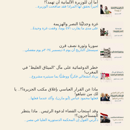
أما آن للوزيرة الألمانية أن تهمد؟!
أخيراً تحقق لها المراد! فقد صافحت الوزيرة...
غزة وجدليَّتا النصر والهزيمة
على مدى ما يقارب ٤٧١ يوماً، وقفت غزة وحيدةً...
سوريا وثورة نصف قرن
سيسجل التاريخ أن يوم ٨ ديسمبر ٢٠٢٤م يوم مفصلي...
خطر الدوغمائية على مآل “الميثاق الغليظ” في
المغرب!
يزداد انشغالي فكريًّا ووطنيًّا بما سيثيره مشروع...
ماذا عن القرار العباسي بإغلاق مكتب الجزيرة؟!.. يا
لك من نتنياهو!
فعلها محمود عباس (أبو مازن)، وأكد عندما فعلها...
وقد استجاب القضاء لدعوة الرئيس.. ماذا ينتظر
المستأجرون؟!
ذكّرني القول إن المحكمة الدستورية العليا في مصر...