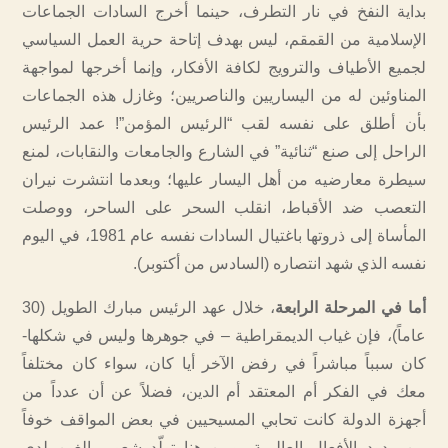
بداية النفخ في نار التطرف، حينما أخرج السادات الجماعات
الإسلامية من القمقم، ليس بهدف إتاحة حرية العمل السياسي
لجميع الأطياف والترويج لكافة الأفكار، وإنما أخرجها لمواجهة
المناوئين له من اليساريين والناصريين؛ وغازل هذه الجماعات
بأن أطلق على نفسه لقب “الرئيس المؤمن”! عمد الرئيس
الراحل إلى صنع “ثنائية” في الشارع والجامعات والنقابات، لمنع
سيطرة معارضيه من أهل اليسار عليها؛ وبعدما انتشرت نيران
التعصب ضد الأقباط، انقلب السحر على الساحر، ووصلت
المأساة إلى ذروتها باغتيال السادات نفسه عام 1981، في اليوم
نفسه الذي شهد انتصاره (السادس من أكتوبر).
أما في المرحلة الرابعة
، خلال عهد الرئيس مبارك الطويل (30
عاماً)، فإن غياب الديمقراطية – في جوهرها وليس في شكلها-
كان سبباً مباشراً في رفض الآخر أيا كان، سواء كان مختلفاً
معك في الفكر أم المعتقد أم الدين، فضلاً عن أن عدداً من
أجهزة الدولة كانت تحابي المسيحيين في بعض المواقف خوفاً
من ردود الأفعال العالمية، ومن هنا تولّد شعور بالغبن لدى