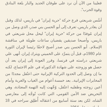
فعلينا من الآن أن نرد على طوفان الحديد والنار بلغة البنادق
وقوة الحرب”.
أسَّس شريعتي فرع حركة “حرية إيران” في باريس، لذلك وقبل
أن يغادر باريس، تعرف إلى أبو الحسن بني صدر، الذي وصل من
إيران مُوفدًا من حركة “حرية إيران” ليحل محل شريعتي في
باريس، وأصبحا صديقين يقضيان ساعات طويلة في مناقشة
الإسلام.. أبو الحسن بني صدر أصبح لاحقًا رئيسا لإيران الثورة
عام 1980م، قبل أن يتمرَّد على الخميني ويترك إيران. أنهى علي
شريعتي دراسته في فرنسا، وقرر العودة إلى إيران بعد أن
حصل هو وزوجته على شهادة الدكتوراه في علم الاجتماع، لكنه
ما إن وصل إلى الحدود التركية الإيرانية حتى اعتُقل مجددًا من
المخابرات الإيرانية.. بعد خمسة أعوام من الغياب والغربة وأمام
أعين زوجته وطفليه اعتُقل، وُجِّهت إليه التهمة المعتادة، وهي
التحريض ضد الأمن القومي، التي كانت تُوجَّه إلى معارضي
الشاه، لكن بعد ستة أسابيع من اعتقاله أُطلِق سراحه في 18