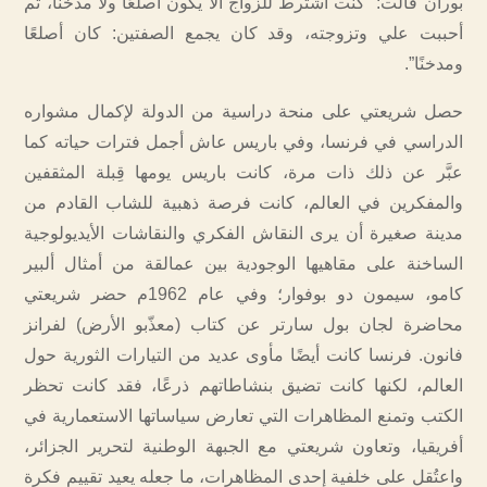
بوران قالت: “كنت أشترط للزواج ألا يكون أصلعًا ولا مدخّنًا، ثم
أحببت علي وتزوجته، وقد كان يجمع الصفتين: كان أصلعًا
ومدخنًا”.
حصل شريعتي على منحة دراسية من الدولة لإكمال مشواره
الدراسي في فرنسا، وفي باريس عاش أجمل فترات حياته كما
عبَّر عن ذلك ذات مرة، كانت باريس يومها قِبلة المثقفين
والمفكرين في العالم، كانت فرصة ذهبية للشاب القادم من
مدينة صغيرة أن يرى النقاش الفكري والنقاشات الأيديولوجية
الساخنة على مقاهيها الوجودية بين عمالقة من أمثال ألبير
كامو، سيمون دو بوفوار؛ وفي عام 1962م حضر شريعتي
محاضرة لجان بول سارتر عن كتاب (معذّبو الأرض) لفرانز
فانون. فرنسا كانت أيضًا مأوى عديد من التيارات الثورية حول
العالم، لكنها كانت تضيق بنشاطاتهم ذرعًا، فقد كانت تحظر
الكتب وتمنع المظاهرات التي تعارض سياساتها الاستعمارية في
أفريقيا، وتعاون شريعتي مع الجبهة الوطنية لتحرير الجزائر،
واعتُقل على خلفية إحدى المظاهرات، ما جعله يعيد تقييم فكرة