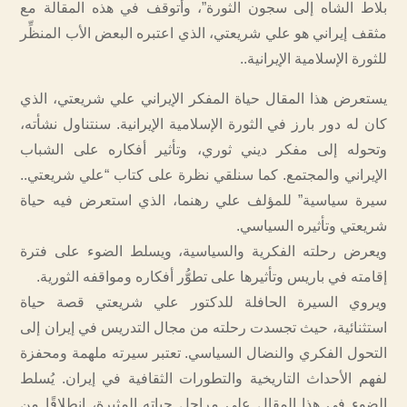
بلاط الشاه إلى سجون الثورة”، وأتوقف في هذه المقالة مع
مثقف إيراني هو علي شريعتي، الذي اعتبره البعض الأب المنظِّر
للثورة الإسلامية الإيرانية..
يستعرض هذا المقال حياة المفكر الإيراني علي شريعتي، الذي
كان له دور بارز في الثورة الإسلامية الإيرانية. سنتناول نشأته،
وتحوله إلى مفكر ديني ثوري، وتأثير أفكاره على الشباب
الإيراني والمجتمع. كما سنلقي نظرة على كتاب “علي شريعتي..
سيرة سياسية” للمؤلف علي رهنما، الذي استعرض فيه حياة
شريعتي وتأثيره السياسي.
ويعرض رحلته الفكرية والسياسية، ويسلط الضوء على فترة
إقامته في باريس وتأثيرها على تطوُّر أفكاره ومواقفه الثورية.
ويروي السيرة الحافلة للدكتور علي شريعتي قصة حياة
استثنائية، حيث تجسدت رحلته من مجال التدريس في إيران إلى
التحول الفكري والنضال السياسي. تعتبر سيرته ملهمة ومحفزة
لفهم الأحداث التاريخية والتطورات الثقافية في إيران. يُسلط
الضوء في هذا المقال على مراحل حياته المثيرة، انطلاقًا من