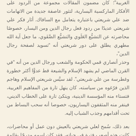
الغربية”؛ كان مضمون المقالات مجموعة من الردود على
الأفكار الماركسية اليسارية، لتثور عاصفة جديدة من الاتهامات
ضد علي شريعتي باعتباره يتعامل مع السافاك. أثار فكر علي
شريعتي عديدًا من ردود فعل رجال الدين ومن اليسار، خصوصًا
محاضرته عن التشيُّع العَلَوي والتشيُّع الصَّفَوي، ما جعل آية الله
مطهري يطلق على دور شريعتي أنه “تسويد لصفحة رجال
الدين”،
وحذر أنصاري قمي الحكومة والشعب ورجال الدين من أنه “في
القرن الماضي لم يشهد الإسلام والشيعة قط عدوًّا أكثر خطورة
وغطرسة من علي شريعتي”. لقد سيَّس شريعتي الإسلام وهاجم
الذين فرّغوه من سياسته، كان ينهل تارة من المفاهيم الغربية،
فتستاء منه المؤسسة الدينية، ويتكئ تارة على الخطاب الديني،
فينفر منه المثقفون اليساريون، خصوصا أنه سحب البساط من
تحت أقدامهم وجذب الشباب إليه.
بعد ذلك، سُمح لعلي شريعتي بالعيش دون عمل أو محاضرات،
كانت هذه أصعب فترة في حياته، فقد كان اسمه مدرجًا بقائمة