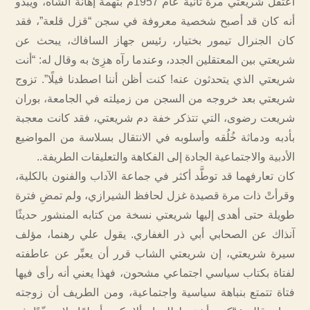
اعتُقل شريعتي مرة ثانية عام 1957م بتهمة إهانة الشاه، ويبدو
أنه كان قد أصبح شخصية معروفة في سجن “قزل قلعة”، فقد
كان الجنرال تيمور بختيار، رئيس جهاز السافاك، يبحث عن
شريعتي بين المعتقلين الجدد، وعندما رآه هزِئ به وقال له: “أنت
شريعتي الذي يتحدثون عنه! كنت أظن أننا اصطدنا فيلًا”. تزوج
شريعتي بعد خروجه من السجن من زميلته في الجامعة، بوران
شريعت رضوى، التي تتذكر خفة دم شريعتي، فقد كانت معجبة
بأدبه ودماثة خُلُقه وأسلوبه في الانتقال بسلاسة من المواضيع
الأدبية والاجتماعية الجادة إلى الفكاهة والتعليقات الطريفة..
كان تعارفهما قد توطَّد أكثر في جماعة الآداب والفنون بالكلية،
وقرأتْ ذات مرة قصيدة غزل لحافظ الشيرازي، ولم تمضِ فترة
طويلة حتى أهدى إليها شريعتي نسخة من كتابه المنشور حديثًا
آنذاك عن الصحابي أبي ذر الغفاري. يقول علي رهنما، مؤلف
سيرة شريعتي، إن شريعتي الشاب قرر أن يعبِّر عن عاطفته
لفتاة بكتاب سياسي اجتماعي مشحون، فهذا يعني أنه رأى فيها
فتاة تتمتع بنباهة سياسية واجتماعية، ومن الطريف أن زوجته