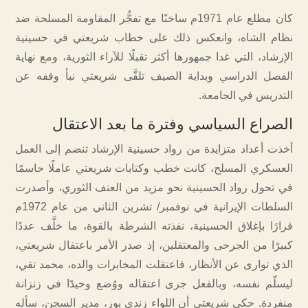
كان مطلع عام 1971م ساخنًا مع تفجُّر المقاومة المسلحة ضد
نظام الشاه، وانعكس ذلك على خطاب شريعتي في حسينية
الإرشاد، التي غدا جمهورها أكثر تقبلًا للآراء الثورية، ومع نهاية
الفصل الدراسي وبداية الصيف تلقَّى شريعتي نبأ وقفه عن
التدريس في الجامعة.
الصراع السياسي وفترة ما بعد الاعتقال
أخذت أعداد متزايدة من رواد حسينية الإرشاد تنضم إلى العمل
العسكري المسلح، كانت خطب وكتابات شريعتي عاملًا حاسمًا
في تحول رواد الحسينية نحو مزيد من العنف الثوري، وأصدرت
السلطات الإيرانية في نوفمبر/ تشرين الثاني من عام 1972م
قرارًا بإغلاق الحسينية، نفذته الشرطة بالقوة، ما خلَّف عددًا
كبيرًا من الجرحى والمعتقلين، إذ صدر الأمر باعتقال شريعتي،
الذي توارى عن الأنظار، فاعتقلت المخابرات والده، محمد تقي،
ليسلّم نفسه، وبالفعل جرى اعتقاله ووُضع وحيدًا في زنزانة
منفردة. حكى شريعتي أن اللواء زندي بور، مدير السجن، سأله