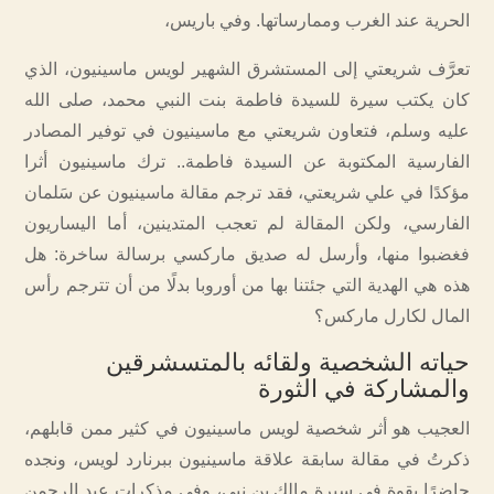
الحرية عند الغرب وممارساتها. وفي باريس،
تعرَّف شريعتي إلى المستشرق الشهير لويس ماسينيون، الذي
كان يكتب سيرة للسيدة فاطمة بنت النبي محمد، صلى الله
عليه وسلم، فتعاون شريعتي مع ماسينيون في توفير المصادر
الفارسية المكتوبة عن السيدة فاطمة.. ترك ماسينيون أثرا
مؤكدًا في علي شريعتي، فقد ترجم مقالة ماسينيون عن سَلمان
الفارسي، ولكن المقالة لم تعجب المتدينين، أما اليساريون
فغضبوا منها، وأرسل له صديق ماركسي برسالة ساخرة: هل
هذه هي الهدية التي جئتنا بها من أوروبا بدلًا من أن تترجم رأس
المال لكارل ماركس؟
حياته الشخصية ولقائه بالمتسشرقين
والمشاركة في الثورة
العجيب هو أثر شخصية لويس ماسينيون في كثير ممن قابلهم،
ذكرتُ في مقالة سابقة علاقة ماسينيون ببرنارد لويس، ونجده
حاضرًا بقوة في سيرة مالك بن نبي، وفي مذكرات عبد الرحمن