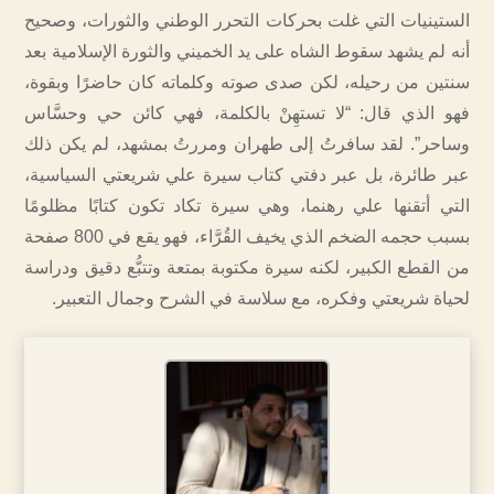
الستينيات التي غلت بحركات التحرر الوطني والثورات، وصحيح
أنه لم يشهد سقوط الشاه على يد الخميني والثورة الإسلامية بعد
سنتين من رحيله، لكن صدى صوته وكلماته كان حاضرًا وبقوة،
فهو الذي قال: “لا تستهِنْ بالكلمة، فهي كائن حي وحسَّاس
وساحر”. لقد سافرتُ إلى طهران ومررتُ بمشهد، لم يكن ذلك
عبر طائرة، بل عبر دفتي كتاب سيرة علي شريعتي السياسية،
التي أتقنها علي رهنما، وهي سيرة تكاد تكون كتابًا مظلومًا
بسبب حجمه الضخم الذي يخيف القُرَّاء، فهو يقع في 800 صفحة
من القطع الكبير، لكنه سيرة مكتوبة بمتعة وتتبُّع دقيق ودراسة
لحياة شريعتي وفكره، مع سلاسة في الشرح وجمال التعبير.