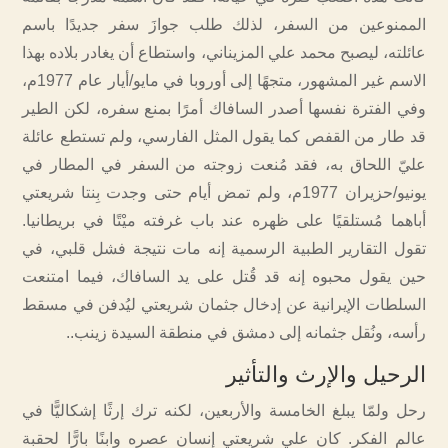
الممنوعين من السفر، لذلك طلب جوازَ سفر جديدًا باسم
عائلته، ليصبح محمد علي المزيناني، واستطاع أن يغادر بلاده بهذا
الاسم غير المشهور، متجهًا إلى أوروبا في مايو/أيار عام 1977م،
وفي الفترة نفسها أصدر السافاك أمرًا بمنع سفره، لكن الطير
قد طار من القفص كما يقول المثل الفارسي، ولم تستطع عائلة
عليّ اللحاق به، فقد مُنعت زوجته من السفر في المطار في
يونيو/حزيران 1977م، ولم تمض أيام حتى وجدت بِنتا شريعتي
أباهما مُستلقيًا على ظهره عند باب غرفته ميْتًا في بريطانيا.
تقول التقارير الطبية الرسمية إنه مات نتيجة فشل قلبي، في
حين يقول محبوه إنه قد قُتل على يد السافاك، فيما امتنعت
السلطات الإيرانية عن إدخال جثمان شريعتي ليُدفن في مسقط
رأسه، ونُقل جثمانه إلى دمشق في منطقة السيدة زينب..
الرحيل والإرث والتأثير
رحل ولمّا يبلغ الخامسة والأربعين، لكنه ترك إرثًا إشكاليًّا في
عالم الفكر. كان علي شريعتي إنسان عصره وابنًا بارًّا لحقبة