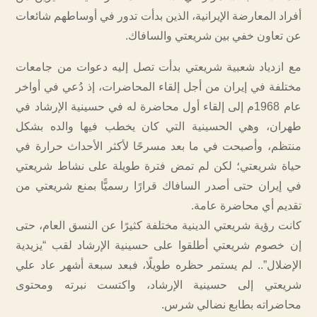
أفراد المعارضة الإيرانية، الذين بدأت تدور في أوساطهم شائعات
عن تعاون خفي بين شريعتي والسافاك.
مع ازدياد شعبية شريعتي بدأت تصل إليه دعوات من جامعات
مختلفة في إيران من أجل إلقاء المحاضرات، إذ دُعي في أواخر
عام 1968م إلى إلقاء أول محاضرة له في حسينية الإرشاد في
طهران، وهي الحسينية التي كان يخطب فيها والده بشكل
منتظم، وأصبحت في ما بعد مسرحًا لأكثر الأحداث حرارة في
حياة شريعتي؛ لكن لم تمض فترة طويلة على نشاط شريعتي
في إيران حتى أصدر السافاك قرارًا رسميًّا بمنع شريعتي من
تقديم أي محاضرة عامة.
كانت رؤية شريعتي الدينية مختلفة كثيرًا عن النسق العام، حتى
إن خصوم شريعتي أطلقوا على حسينية الإرشاد لقب “يزيدية
الإضلال”.. لم يستمر حظره طويلًا، فبعد سبعة أشهر عاد علي
شريعتي إلى حسينية الإرشاد، واكتست نبرته ومحتوى
محاضراته بطابع نضالي شرس.