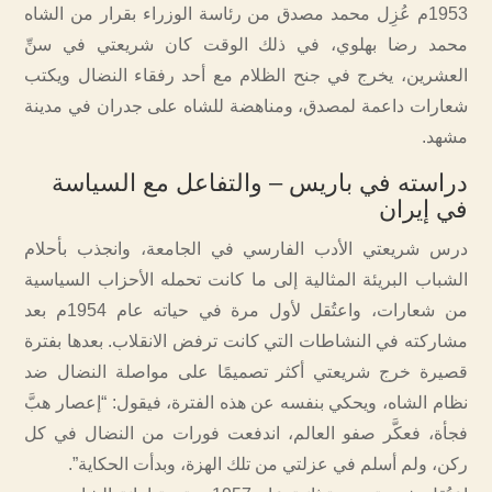
1953م عُزِل محمد مصدق من رئاسة الوزراء بقرار من الشاه
محمد رضا بهلوي، في ذلك الوقت كان شريعتي في سنِّ
العشرين، يخرج في جنح الظلام مع أحد رفقاء النضال ويكتب
شعارات داعمة لمصدق، ومناهضة للشاه على جدران في مدينة
مشهد.
دراسته في باريس – والتفاعل مع السياسة
في إيران
درس شريعتي الأدب الفارسي في الجامعة، وانجذب بأحلام
الشباب البريئة المثالية إلى ما كانت تحمله الأحزاب السياسية
من شعارات، واعتُقل لأول مرة في حياته عام 1954م بعد
مشاركته في النشاطات التي كانت ترفض الانقلاب. بعدها بفترة
قصيرة خرج شريعتي أكثر تصميمًا على مواصلة النضال ضد
نظام الشاه، ويحكي بنفسه عن هذه الفترة، فيقول: “إعصار هبَّ
فجأة، فعكَّر صفو العالم، اندفعت فورات من النضال في كل
ركن، ولم أسلم في عزلتي من تلك الهزة، وبدأت الحكاية”.