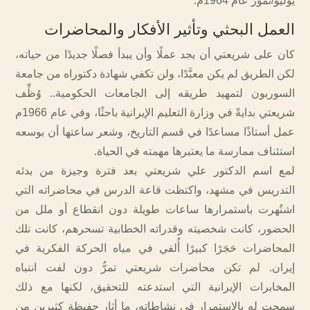
يوليو/تموز عام 1964م.
العمل البحثي وتأثير الأفكار والمحاضرات
كان على شريعتي أن يجد عملًا وأن يبدأ فصلًا جديدًا من حياته،
لكن الطريق لم يكن معبَّدًا، ولن تكفي شهادة دكتوراه من جامعة
السوربون لتمهيد طريقه إلى الجامعات الحكومية.. وُظِّف
شريعتي بدايةً في وزارة التعليم الإيرانية باحثًا، وفي عام 1966م
عمل أستاذًا مساعدًا في قسم التاريخ، وشعر ساعتها أن بوسعه
استئناف ممارسة ما يعتبرها مهمته في الحياة.
لمع اسم الدكتور علي شريعتي بعد فترة وجيزة من بدئه
التدريس في مشهد، واكتظت قاعة الدرس في محاضراته التي
اشتُهرت باستمرارها ساعات طويلة دون انقطاع أو ملل من
الحضور، كانت شخصيته وقدراته الخطابية تسحرهم، كانت تلك
المحاضرات حَجَرًا كبيرًا أُلقي في مياه الحركة الفكرية في
إيران. لم تكن محاضرات شريعتي تمرُّ دون لفت انتباه
المخابرات الإيرانية التي استدعته للتحقيق، لكنها مع ذلك
سمحت له بالاستمرار في نشاطاته، ما أثار حفيظة كثيرين من