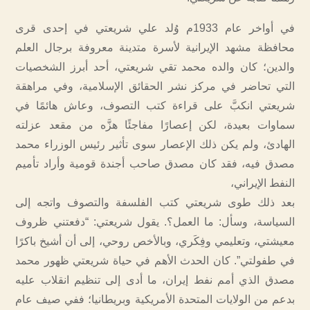
في أواخر عام 1933م وُلد علي شريعتي في إحدى قرى
محافظة مشهد الإيرانية لأسرة متدينة معروفة برجال العلم
والدين؛ كان والده محمد تقي شريعتي، أحد أبرز الشخصيات
التي تحاضر في مركز نشر الحقائق الإسلامية، وفي مراهقة
شريعتي انكبَّ على قراءة كتب التصوف، وعاش هائمًا في
سماوات بعيدة، لكن إعصارًا مفاجئًا هزَّه من مقعد عزلته
الهادئ، ولم يكن ذلك الإعصار سوى تأثير رئيس الوزراء محمد
مصدق فيه، فقد كان مصدق صاحب أجندة قومية وأراد تأميم
النفط الإيراني،
بعد ذلك طوى شريعتي كتب الفلسفة والتصوف واتجه إلى
السياسة، وسأل: ما العمل؟. يقول شريعتي: “دفعتني ظروف
معيشتي، وتعليمي وفِكَري، وبالأخص روحي، إلى أن أشيخ باكرًا
في طفولتي”. كان الحدث الأهم في حياة شريعتي ظهور محمد
مصدق الذي أمم نفط إيران، ما أدى إلى تنظيم انقلاب عليه
بدعم من الولايات المتحدة الأمريكية وبريطانيا؛ ففي صيف عام