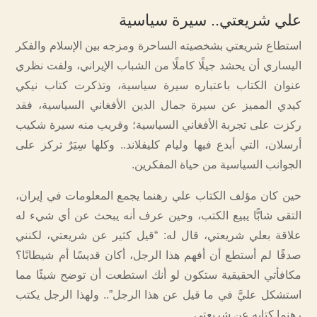
علي شريعتي.. سيرة سياسية
استطاع شريعتي بشخصيته الساحرة ومزجه بين الإسلام والفكر
اليساري أن يحشد جيلًا كاملًا من الشباب الإيراني، ولفت نظري
عنوان الكتاب باعتباره سيرة سياسية، وتذكرت كتاب نيكي
كيدي المميز عن سيرة جمال الدين الأفغاني السياسية، فقد
ركزت على تجربة الأفغاني السياسية؛ وقريب منه سيرة شكيب
أرسلان، التي أبدع فيها وليام كليفلاند.. وكلها سِيَرٌ تركز على
الجوانب السياسية من حياة المفكرين.
حين كان مؤلف الكتاب علي رهنما يجمع المعلومات في إيران،
التقى شابًّا يبيع الكتب، وحين عرف أنه يبحث عن أي شيء له
علاقة بعلي شريعتي، قال له: “قيل كثير عن شريعتي، لكنني
صدقًا لم أستطع أن أفهم هذا الرجل، أكان قديسًا أم شيطانًا؟
مكافأتي الحقيقية ستكون لو أنك استطعت أن توضح شيئًا مما
استشكل عليَّ في ما قيل عن هذا الرجل”.. ولهذا الرجل يكتب
رهنما كتابه عن شريعتي.