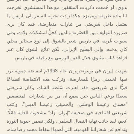
بدوي، لو جُمعت ذكريات المثقفين مع هذا المستشرق لخرجت
لنا مادة طريفة ومميزة. هكذا زادت تجربة السفر إلى باريس ما
يعتمل داخل شريعتي من تيارات متعارضة، فقد كان يرى
ضرورة التوليف بين العَصْرنة والدين كحلٍّ لمشكلات بلاده، وفي
سنوات غُربته في باريس شعر بالشوق إلى نوع سجائر محلي
كان يدخنه، وإلى البطيخ الإيراني، لكن علاج الشوق كان عبر
قراءة كتاب مثنوي جلال الدين الرومي مع رفيقه في باريس.
شهدت إيران في يونيو/حزيران عام 1963م انتفاضة دموية برز
فيها الخميني رمزًا للمعارضة، وتركت هذه الانتفاضة انطباعًا
قويًّا لدى شريعتي، فقد اهتزت سُلطة الشاه، وكان شريعتي
سعيدًا بوعي الناس حين سمع أن من بين شعارات المنتفضين
“مصدق زعيمنا الوطني، والخميني زعيمنا الديني”، وكتب
شريعتي افتتاحية في صحيفة “إيران آزاد” مشحونة للغاية قائلًا:
“نعم، لقد حانت نهاية النضال السلمي، ولكي نضمن حيوية الثورة
وندافع عن شعاراتنا القومية، التي أهمها إسقاط محمد رضا شاه،