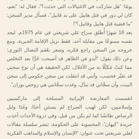
يومًا: “هل شاركت في الاغتيالات التي حدثت؟”، فقال له: “نعم،
كان لي دور في قتل هابيل على يد قابيل”، فسأل مدير السجن:
“ما قضية قتل هابيل وقابيل؟”!
بعد 18 شهرًا أُطلق سراح علي شريعتي في عام 1975م، ليجد
نفسه ممنوعًا من مقابلة أحد، فقط نزيل الإقامة الجبرية، ومع
خروجه من السجن راجع فكره، وشعر بعُقم النضال الثوري؛
وعن ذلك يقول: “أبدو في الظاهر قد أصبحت حُرًّا بعد التخلص
مما كنتُ مُكبَّلًا به من الأغلال، لكن الحقيقة هي أن نوع سجني
قد تغيَّر فحسب، وأنني قد انتقلت من سجن حكومي إلى سجن
البيت، وأن سجَّاني قد تبدَّل، وغدت سجَّانتي هي زوجتي بوران”.
انقسمت المعارضة الإيرانية المسلحة إلى ماركسيين
وإسلاميين، لكن لهيب الصراع لم يستثنِ أحدًا، وغَدَا وابل
الرصاص طائشًا كما لم يكن من قبل، وفي ذروة الأحداث أخذت
جريدة “كيهان”، المحسوبة على الحكومة، تنشر سلسلة مقالات
لعلي شريعتي تحت عنوان: “الإنسان والإسلام والمذاهب الفكرية