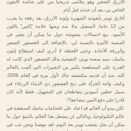
الأزرق الصغير وهو يتلاشى تدريجيا من على شاشة الآيفون
الخاص بي، بعد أن حدثته قبل أيام.
أفارق تويتر بأيقونته الشهيرة ولونه الأزرق، بعد رفقة ما يقرب
من 13 عاما، لأستقبل بدلا منه ومنها علامة “إكس” باللون
الأسود، مع احتمالات مشوشة حول ما يمكن أن يتغير في
المنصة الأثيرة بالنسبة لي، بالإضافة الى العصفور الصغير
والزرقة الأخاذة. وحتى اللحظة لا أدري كيف استطاع إيلون
ماسك، سيد منصة تويتر، التضحية بذلك العصفور الذي كانت له
القدرة على المساهمة بكثير من التغييرات التي ألمت بالعالم
كله، منذ أن قدمه مكتشفه جاك لأول مرة في العام 2006؛
وكيف واتته الجرأة على ذبح العصفور ذي الدماء الزرقاء في
سبيل خطين أسودين يتقاطعان في المجهول، فقط لأنه كان
قادرا على دفع الثمن مضاعفا؟.
لكن يبدو أن العالم قد اعتاد على اقتحامات ماسك المدهشة في
عالم التكنولوجيا، وبالتالي لن ينشغل هذا العالم بالتنبؤ حول ما
يمكن أن يحل بشعب تويتر بعد اليوم. لقد توهمنا ونحن نثب في