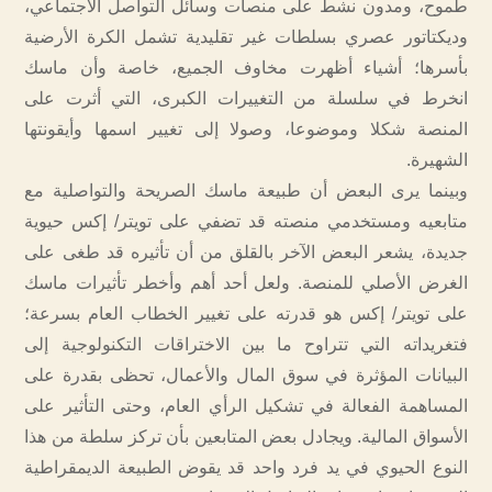
طموح، ومدون نشط على منصات وسائل التواصل الاجتماعي،
وديكتاتور عصري بسلطات غير تقليدية تشمل الكرة الأرضية
بأسرها؛ أشياء أظهرت مخاوف الجميع، خاصة وأن ماسك
انخرط في سلسلة من التغييرات الكبرى، التي أثرت على
المنصة شكلا وموضوعا، وصولا إلى تغيير اسمها وأيقونتها
الشهيرة.
وبينما يرى البعض أن طبيعة ماسك الصريحة والتواصلية مع
متابعيه ومستخدمي منصته قد تضفي على تويتر/ إكس حيوية
جديدة، يشعر البعض الآخر بالقلق من أن تأثيره قد طغى على
الغرض الأصلي للمنصة. ولعل أحد أهم وأخطر تأثيرات ماسك
على تويتر/ إكس هو قدرته على تغيير الخطاب العام بسرعة؛
فتغريداته التي تتراوح ما بين الاختراقات التكنولوجية إلى
البيانات المؤثرة في سوق المال والأعمال، تحظى بقدرة على
المساهمة الفعالة في تشكيل الرأي العام، وحتى التأثير على
الأسواق المالية. ويجادل بعض المتابعين بأن تركز سلطة من هذا
النوع الحيوي في يد فرد واحد قد يقوض الطبيعة الديمقراطية