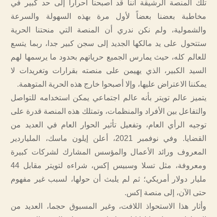
تلك المنصة الرشيقة أننا قد أصبحنا أحرارا إلى حد كبير في
مخاطبة بعضنا بعضاً لأول مرة بهذه السهولة والسرعة
والشمولية، ولم نكن ندري أن المنصة التي منحتنا الحرية
ستتحول على يد مالكها الجديد إلى سجن كبير جدا، ربما يتسع
للعالم كله، حيث يمارس الجميع حرياتهم بحدود ما يرسمها لهم
السيد الكبير، الذي يهيمن على منصته بقرارات وتغريدات لا
يمكننا الاعتراض عليها، وإلا أصبحوا خارج هذه الحرية المتوهمة.
يتميز عالم تويتر بأنه عالم اجتماعي يمكن استخدامه للتواصل
والتفاعل بين الأفراد والمنظمات، وتمتلك هذه المنصة قدرة على
توجيه الرأي العام، وتفعيل تأثير الحوار العام في العديد من
القضايا. وفي نوفمبر 2021، أعلن إيلون ماسك، الملياردير
المعروف ورائد الأعمال والمؤسس المشارك لشركات كبيرة
ومعروفة، مثل تسلا وسبيس إكس، شراءه لتويتر مقابل 44
مليار دولار أمريكي؛ ثم لم يلبث أن حولها، لسبب غير مفهوم
حتى الآن، إلى منصة إكس.
وأثار هذا الاستحواذ اللافت، وغير المسبوق حجما، العديد من