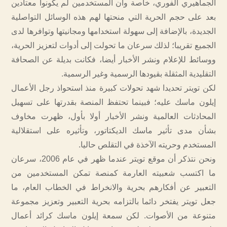
الجماهيري الفوري، خاصة وأن المستخدمين لم يكونوا معتادين
بعد على حجم الحرية التي منحتها لهم هذه الوسائل التواصلية
الجديدة، بالإضافة إلى سهولة استخدامها ومجانيتها وتوافرها لدى
الجميع تقريبا؛ لذلك سرعان ما تحولت إلى أدوات لتعزيز الحرية،
ووسائط للإعلام ونشر الأخبار أيضا، فكانت بديلة عن الصحافة
التقليدية المثقلة بقيودها الرسمية وغير الرسمية.
لكن تويتر تحديدا شهد تحولات كبيرة منذ استحواذ رجل الأعمال
إيلون ماسك عليه؛ فبينما تحتفظ المنصة بقدرتها على تسهيل
المحادثات العالمية ونشر الأخبار أولا بأول، ظهرت مخاوف
بشأن مدى تأثير ماسك الديكتاتور، وتأثيره على استقلالية
المستخدم وحريته الآخذة في التقلص حاليا.
ونحن نتذكر أن موقع تويتر عندما ظهر في عام 2006، سرعان
ما اكتسب شعبيته العارمة كمنصة تمكن المستخدمين من
التعبير عن أفكارهم بحرية والانخراط في الخطاب العام، ما
جعل تويتر يفتخر دائما بالتزامه بحرية التعبير وتعزيز مجموعة
متنوعة من الأصوات. لكن سمعة إيلون ماسك كرائد أعمال