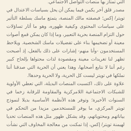
التي تمتاز بها منصات التواصل الاجتماعي.
مصدر قلق آخر يكمن فيما يمكن أن يحل بسياسات الاعتدال في
تويتر/ إكس؛ فبصفته مالك المنصة، يتمتع ماسك بسلطة التأثير
على سياسات المحتوى وكيفية ظهوره، وهو ما أثار تساؤلات
حول التزام المنصة بحرية التعبير، وما إذا كان يمكن قمع أصوات
معينة أو تضخيمها بناء على تفضيلات ماسك الشخصية. ويلاحظ
المستخدمون -وأنا منهم- إشارات على ذلك بالفعل، إذ أصبحت
تظهر لنا تغريدات معينة ومقصودة لذات محتواها بإلحاح كبير
رغم أننا لا نتابع أصحابها، وهذا يعني أن الحرية التي صدقنا أننا
نملكها في تويتر ليست كل الحرية، ولا الحرية وحدها!.
علاوة على ذلك، اكتسبت المنصات البديلة، التي تعطي الأولوية
للشبكات الاجتماعية اللامركزية والمقاومة للرقابة زخما في
السنوات الأخيرة؛ وتوفر هذه الأنظمة الأساسية بديلا لنموذج
تويتر المركزي، ما يوفر للمستخدمين مزيدا من التحكم في
بياناتهم ومحتوياتهم، وقد يشكل ظهور مثل هذه المنصات تحديا
لهيمنة تويتر/ إكس، إذا تمكنت من معالجة المخاوف التي نشأت