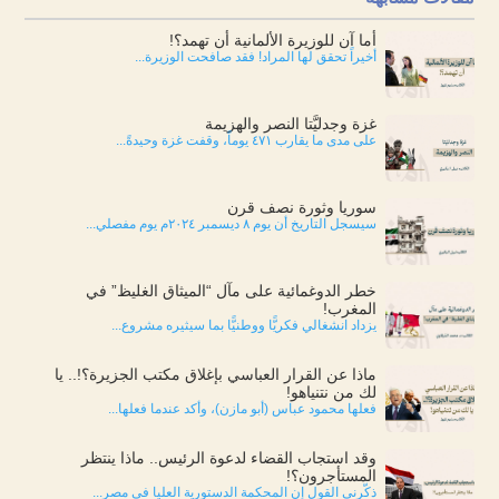
أما آن للوزيرة الألمانية أن تهمد؟!
أخيراً تحقق لها المراد! فقد صافحت الوزيرة...
غزة وجدليَّتا النصر والهزيمة
على مدى ما يقارب ٤٧١ يوماً، وقفت غزة وحيدةً...
سوريا وثورة نصف قرن
سيسجل التاريخ أن يوم ٨ ديسمبر ٢٠٢٤م يوم مفصلي...
خطر الدوغمائية على مآل “الميثاق الغليظ” في
المغرب!
يزداد انشغالي فكريًّا ووطنيًّا بما سيثيره مشروع...
ماذا عن القرار العباسي بإغلاق مكتب الجزيرة؟!.. يا
لك من نتنياهو!
فعلها محمود عباس (أبو مازن)، وأكد عندما فعلها...
وقد استجاب القضاء لدعوة الرئيس.. ماذا ينتظر
المستأجرون؟!
ذكّرني القول إن المحكمة الدستورية العليا في مصر...