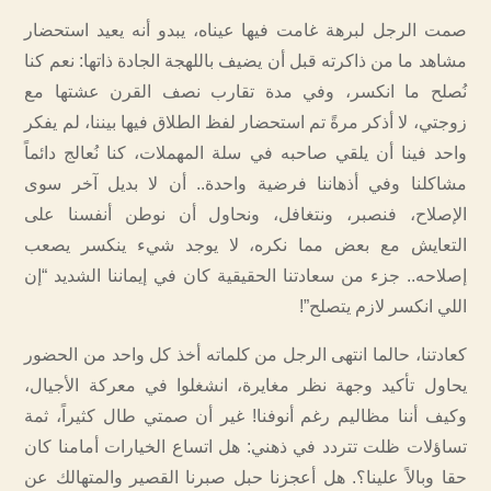
صمت الرجل لبرهة غامت فيها عيناه، يبدو أنه يعيد استحضار
مشاهد ما من ذاكرته قبل أن يضيف باللهجة الجادة ذاتها: نعم كنا
نُصلح ما انكسر، وفي مدة تقارب نصف القرن عشتها مع
زوجتي، لا أذكر مرةً تم استحضار لفظ الطلاق فيها بيننا، لم يفكر
واحد فينا أن يلقي صاحبه في سلة المهملات، كنا نُعالج دائماً
مشاكلنا وفي أذهاننا فرضية واحدة.. أن لا بديل آخر سوى
الإصلاح، فنصبر، ونتغافل، ونحاول أن نوطن أنفسنا على
التعايش مع بعض مما نكره، لا يوجد شيء ينكسر يصعب
إصلاحه.. جزء من سعادتنا الحقيقية كان في إيماننا الشديد “إن
اللي انكسر لازم يتصلح”!
كعادتنا، حالما انتهى الرجل من كلماته أخذ كل واحد من الحضور
يحاول تأكيد وجهة نظر مغايرة، انشغلوا في معركة الأجيال،
وكيف أننا مظاليم رغم أنوفنا! غير أن صمتي طال كثيراً، ثمة
تساؤلات ظلت تتردد في ذهني: هل اتساع الخيارات أمامنا كان
حقا وبالاً علينا؟. هل أعجزنا حبل صبرنا القصير والمتهالك عن