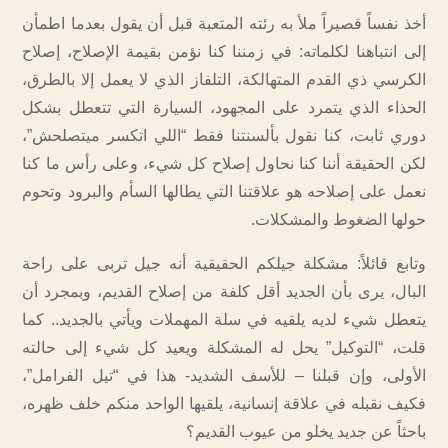
أخذ نفساً قصيراً ملأ به رئته المتعبة قبل أن يقول بعدما اطمأن
إلى انتباهنا لكلماته: في زمننا كنا نؤمن بقيمة الإصلاح، إصلاح
الكرسي ذي القدم المتهالكة، التلفاز الذي لا يعمل إلا بالطرق،
الحذاء الذي يتمرد على المجهود، السيارة التي تتعطل بشكل
دوري ثابت، كنا نقول بألسنتنا فقط “اللي اتكسر ميتصلحش”،
لكن الحقيقة أننا كنا نحاول إصلاح كل شيء، وعلى رأس ما كنا
نعمل على إصلاحه هو علاقتنا التي يطالها السأم والبرود وتحوم
حولها الضغوط والمشكلات.
وتابع قائلاً: مشكلة جيلكم الحقيقية أنه جيل تربى على راحة
البال، يرى بأن الجديد أقل كلفة من إصلاح القديم، وبمجرد أن
يتعطل شيء لديه يلقيه في سلة المهملات ويأتي بالجديد.. كما
قلت، “التوكيل” يحل له المشكلة ويعيد كل شيء إلى حالته
الأولى، وإن قبلنا – للأسف الشديد- هذا في “تيل الفرامل”،
فكيف نقبله في علاقة إنسانية، يلقيها الواحد منكم خلف ظهره،
باحثاً عن جديد يخلو من عيوب القديم؟