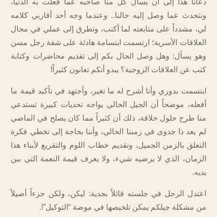
دعانا هذا إلى أن يسأل كل منا صاحبه عما فعلت به الدنيا،
ونتحدث عما وصل إليه حالنا.. وعندما وجه أحد أقاربي كلامه
لي، مشدداً على متابعته لما أكتب، وتطرق إلى عملي في مجال
العلاقات الأسرية؛ ارتسمت ابتسامة هادئة على شفة رجل مسن
وهو يسأل: وهل وصل الحال بكم إلى تقديم محاضرات وكتابة
كتب عن العلاقات الزوجية؟ يبدو أنكم تعانون كثيراً!
ابتسمت بدوري وأنا أشرح له ما تغير، وأجتهد في تأكيد قيمة ما
أفعله، موضحاً أن الجيل الحالي يواجه تحديات كبيرة تستدعي
منا طرح حلول خلاقة، ذلك أن كثيراً مما كان يصلح في الماضي
لم يعد ذا جدوى في زمننا الحالي، وأننا بحاجة إلى تخطي فكرة
التعلق بالزمن الجميل، وتقديم خطاب اللوم والتقريع لأبناء هذا
الزمان، الذي لا يرضيه شيء، ولا يعرف قيمة النعمة التي بين
يديه.
اعتدل الرجل في جلسته قائلاً بجدية: ليكن، ولكن جزءاً أصيلاً
من مشكلة جيلكم يمكن تلخيصها في موضة “التوكيل”!.