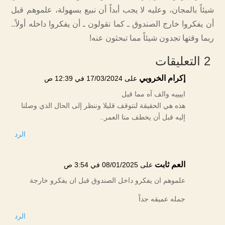
شيئاً بالمجان، وعليه لا يجب أبداً أن نبيع بسهولة، علموهم قبل
أن يفكروا خارج الصندوق ـ كما تقولون ـ أن يفكروا داخله أولاً..
ربما وقتها تجدون شيئاً مما تبحثون عنه!
2 التعليقات
إكرام الخروبي
على 17/03/2024 في 12:39 ص
اييييه والف آه مما قيل
هذه هي الحقيقة لنتوقف قليلا وننظر إلى الحال الذي وصلنا
إليه قبل أن يخطف منا العمر..
الرد
العم ثابت
على 08/01/2025 في 3:54 ص
علموهم ان يفكرو داخل الصندوق قبل ان يفكرو خارجة
جمله عميقه جداً
الرد