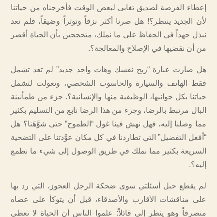
إعطاء الفرصة لصديق تغابى لبعض الوقت فأخرجناه من حياتنا
لأن الجديد ينتظر؟! هل صرنا أكثر نزقاً وتوتراً وضيقاً، فلم نعد
نبذل جهداً في الحفاظ على ما نملك، متحججين بأن الحياة أقصر
من أن نقضيها في الإصلاح والمعالجة؟.
هل صارت عبارة “ريح نفسك وهات واحد جديد” لم تعد تشمل
فقط الهاتف والسيارة والحاسوب الشخصي، وتغولت لتشمل
حياتنا بكل جوانبها، الوظيفية منها والإنسانية؟. جزء من طمأنينة
البال مرتبط بالرضا، وجزء من هذا الرضا نابع من التسليم بكثير
مما وصلنا إليه، فهل نهش فينا غول “الطموح” حتى شوَّهَنا؟ هل
“أفعل التفضيل” التي تطاردنا في كل مكان عوَّدتنا على التضحية
السريعة بكثير مما نملك في طريق الوصول إلى شيء ما نطمع
إليه؟.
لم يقطع حبل أسئلتي سوى ضحكة الرجل العجوز، التي رد بها
على مناقشات الأقارب والأصدقاء، قبل أن يتوكأ على عصاه
منصرفاً وهو ينظر إلي قائلاً: علموا الناس أن الحياة لا تعطي