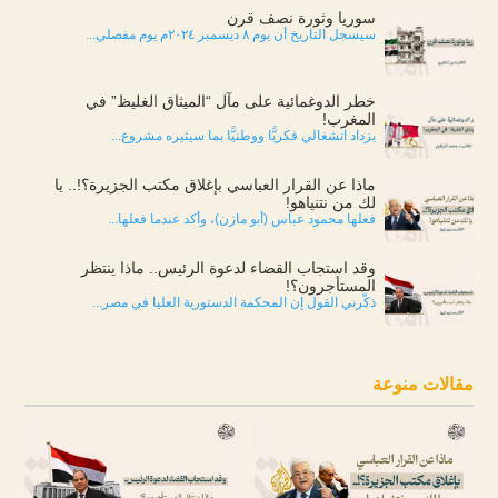
سوريا وثورة نصف قرن
سيسجل التاريخ أن يوم ٨ ديسمبر ٢٠٢٤م يوم مفصلي...
خطر الدوغمائية على مآل “الميثاق الغليظ” في
المغرب!
يزداد انشغالي فكريًّا ووطنيًّا بما سيثيره مشروع...
ماذا عن القرار العباسي بإغلاق مكتب الجزيرة؟!.. يا
لك من نتنياهو!
فعلها محمود عباس (أبو مازن)، وأكد عندما فعلها...
وقد استجاب القضاء لدعوة الرئيس.. ماذا ينتظر
المستأجرون؟!
ذكّرني القول إن المحكمة الدستورية العليا في مصر...
مقالات منوعة