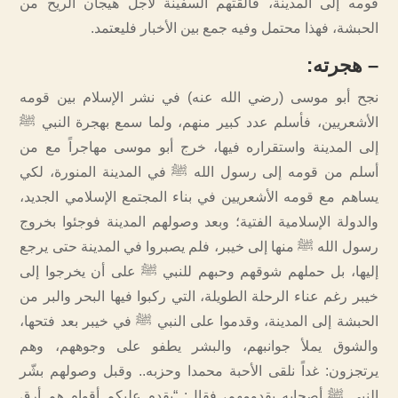
قومه إلى المدينة، فألقتهم السفينة لأجل هيجان الريح من
الحبشة، فهذا محتمل وفيه جمع بين الأخبار فليعتمد.
–
هجرته
:
نجح أبو موسى (رضي الله عنه) في نشر الإسلام بين قومه
الأشعريين، فأسلم عدد كبير منهم، ولما سمع بهجرة النبي ﷺ
إلى المدينة واستقراره فيها، خرج أبو موسى مهاجراً مع من
أسلم من قومه إلى رسول الله ﷺ في المدينة المنورة، لكي
يساهم مع قومه الأشعريين في بناء المجتمع الإسلامي الجديد،
والدولة الإسلامية الفتية؛ وبعد وصولهم المدينة فوجئوا بخروج
رسول الله ﷺ منها إلى خيبر، فلم يصبروا في المدينة حتى يرجع
إليها، بل حملهم شوقهم وحبهم للنبي ﷺ على أن يخرجوا إلى
خيبر رغم عناء الرحلة الطويلة، التي ركبوا فيها البحر والبر من
الحبشة إلى المدينة، وقدموا على النبي ﷺ في خيبر بعد فتحها،
والشوق يملأ جوانبهم، والبشر يطفو على وجوههم، وهم
يرتجزون: غداً نلقى الأحبة محمدا وحزبه.. وقبل وصولهم بشّر
النبي ﷺ أصحابه بقدومهم، فقال: “يقدم عليكم أقوام هم أرق