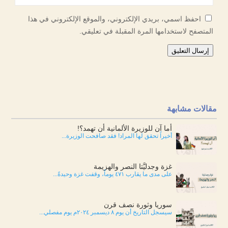
احفظ اسمي، بريدي الإلكتروني، والموقع الإلكتروني في هذا
المتصفح لاستخدامها المرة المقبلة في تعليقي.
إرسال التعليق
مقالات مشابهة
أما آن للوزيرة الألمانية أن تهمد؟!
أخيراً تحقق لها المراد! فقد صافحت الوزيرة...
غزة وجدليَّتا النصر والهزيمة
على مدى ما يقارب ٤٧١ يوماً، وقفت غزة وحيدةً...
سوريا وثورة نصف قرن
سيسجل التاريخ أن يوم ٨ ديسمبر ٢٠٢٤م يوم مفصلي...