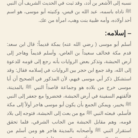
نسبه إلى الأشعر بن أدد، وقد ثبت في الحديث الشريف أن النبي
ﷺ ناداه باسمه، عبد الله بن قيس، وكنيته أبو موسى، هو اسم
أحد أولاده، وأمه ظبية بنت وهب، امرأة من عك.
–
إسلامه
:
أسلم أبو موسى ( رضي الله عنه) بمكة قديماً؛ قال ابن سعد:
قدم مكة فحالف سعيداً بن العاص، وأسلم قديماً وهاجر إلى
أرض الحبشة، وتذكر بعض الروايات بأنه رجع إلى قومه للدعوة
إلى الله، وقد جمع ابن حجر بين الروايات في إسلامه فقال: وقد
استشكل ذكر أبي موسى فيهم، لأن المذكور في الصحيح أن أبا
موسى خرج من بلاده هو وجماعة قاصداً النبي ﷺ بالمدينة،
فألقتهم السفينة في أرض الحبشة، فحضروا مع جعفر إلى النبي
ﷺ بخيبر، ويمكن الجمع بأن يكون أبو موسى هاجر أولاً إلى مكة
فأسلم، فبعثه النبي ﷺ مع من بعث إلى الحبشة، فتوجه إلى بلاد
قومه، وهم مقابل الحبشة من الجانب الشرقي، فلما تحقق
استقرار النبي ﷺ وأصحابه بالمدينة هاجر هو ومن أسلم من