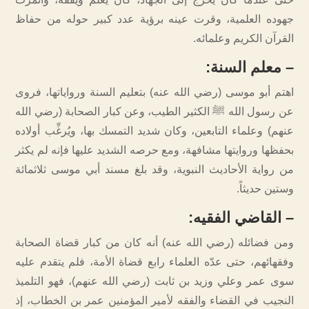
جهوده العلمية، وقرت عينه برؤية عدد كبير حوله من حفاظ
القرآن الكريم وعلمائه.
–
معلم السنة
:
اهتم أبو موسى (رضي الله عنه) بتعليم السنة ورواياتها، فروى
عن رسول الله ﷺ الكثير الطيب، وعن كبار الصحابة (رضي الله
عنهم) وعلماء التابعين، وكان شديد التمسك بها، ويُرغِّب أولاده
بحفظها وروايتها مشافهة، ومع حرصه الشديد عليها فإنه لم يكثر
من رواية الأحاديث النبوية، وقد بلغ مسند أبي موسى ثلاثمائة
وستين حديثاً.
–
القاضي الفقيه
:
ومن فضائله (رضي الله عنه) أنه كان من كبار قضاة الصحابة
وفقهائهم، حتى عدّه العلماء رابع قضاة الأمة، فلم يتقدم عليه
سوى عمر وعلي وزيد بن ثابت (رضي الله عنهم)، فهو التلميذ
النجيب في القضاء والفقه لأمير المؤمنين عمر بن الخطاب، إذ