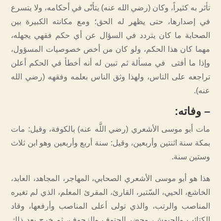
تأثر به كثيراً، وكان (رضي الله عنه) يتأنّى في أحكامه، ولا يتسرع
في إصدارها، حتى يظهر له الحق؛ ومع مكانته الكبيرة بين
الصحابة ما كان يتردد في السؤال عن أي حكم فقهي يجهله،
مهما كان هذا الحكم، ولو كان من أخص خصوصيات المسؤول،
وإذا ما أفتى في مسألة ثم تبين له أنه أخطأ في الحكم أعلن
تراجعه على الناس، ولهذا وثق الناس بعلمه وفقهه (رضي الله
عنه).
–
وفاته
:
مات أبو موسى الأشعري (رضي اللَّه عنه) بالكوفة، وقيل: مات
بمكة سنة اثنتين وأربعين، وقيل: سنة أربع وأربعين وهو ابن ثلاث
وستين سنة.
هذا هو أبو موسى الأشعري الصحابي، المهاجر، المجاهد، العابد،
الخاشع، الحيي، السّتير، القارئ، المقرئ المعلم، الذي لم تغيره
المناصب والرتب، والذي تولى أعلى المناصب وأرفعها، وقاد
الكتائب والجيوش، وحضر الحتوف والزحوف، ثم خرج بعد ذلك