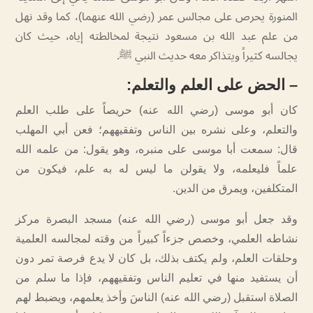
المنورة يحرص على مجالس عمر (رضي الله عنهما)، كما وقد نهل
من علم عبد الله بن مسعود نتيجة لمخالطته إياه، حيث كان
يجالسه كثيراً ويتذاكر معه حديث النبي ﷺ.
–
الحض على العلم والتعلم
:
كان أبو موسى (رضي الله عنه) حريصاً على طلب العلم
والتعلم، وعلى نشره بين الناس وتفقيههم؛ فعن أبي المهلب
قال: سمعت أبا موسى على منبره، وهو يقول: من علمه الله
علماً فليعلمه، ولا يقولن ما ليس له به علم، فيكون من
المتكلفين، ويمرق من الدين.
وقد جعل أبو موسى (رضي الله عنه) مسجد البصرة مركز
نشاطه العلمي، وخصص جزءاً كبيراً من وقته لمجالسه العلمية
وحلقات العلم، ولم يكتف بذلك، بل كان لا يدع فرصة تمر دون
أن يستفيد منها في تعليم الناس وتفقيههم، فإذا ما سلم من
الصلاة استقبل (رضي الله عنه) الناسَ وأخذ يعلمهم، ويضبط لهم