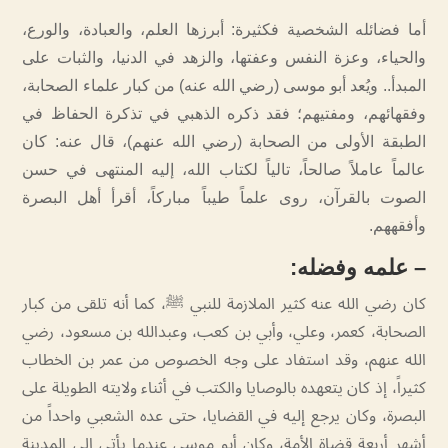
أما فضائله الشخصية فكثيرة: أبرزها العلم، والعبادة، والورع،
والحياء، وعزة النفس وعفتها، والزهد في الدنيا، والثبات على
المبدأ.. ويُعد أبو موسى (رضي الله عنه) من كبار علماء الصحابة،
وفقهائهم، ومفتيهم؛ فقد ذكره الذهبي في تذكرة الحفاظ في
الطبقة الأولى من الصحابة (رضي الله عنهم)، قال عنه: كان
عالماً عاملاً صالحاً، تالياً لكتاب الله، إليه المنتهى في حسن
الصوت بالقرآن، روى علماً طيباً مباركاً، أقرأ أهل البصرة
وأفقههم.
–
علمه وفضله
:
كان رضي الله عنه كثير الملازمة للنبي ﷺ، كما أنه تلقى من كبار
الصحابة، كعمر، وعلي، وأبي بن كعب، وعبدالله بن مسعود، رضي
الله عنهم، وقد استفاد على وجه الخصوص من عمر بن الخطاب
كثيراً، إذ كان يتعهده بالوصايا والكتب في أثناء ولايته الطويلة على
البصرة، وكان يرجع إليه في القضايا، حتى عده الشعبي واحداً من
أشهر أربعة قضاة الأمة، وكان أبو موسى عندما يأتي إلى المدينة