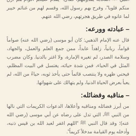
منكم قلوبا”، وفرح بهم رسول الله، وقسم لهم من غنائم خيبر
لما عانوه في طريق هجرتهم، رضي الله عنهم.
–
عبادته وورعه
:
قال عنه الإمام الذهبي: كان أبو موسى (رضي الله عنه) صواماً
قواماً، ربانياً، زاهداً عابداً، ممن جمع العلم والعمل، والجهاد،
وسلامة الصدر، لم تغيره الإمارة، ولا اغتر بالدنيا. وكان مضرب
المثل في الحياء، فمن شدة حيائه، يغتسل في البيت المظلم،
فيحني ظهره ولا ينتصب قائماً حتى يأخذ ثوبه، حياءً من الله، لم
يعبأ بعرض الحياة الدنيا، ولم يتهالك على شهواتها.
–
مناقبه وفضائله
:
من أبرز فضائله ومناقبه وأعلاها، الدعوات الكريمات التي نالها
من النبي ﷺ، التي تدل على رضاه عن أبي موسى (رضي الله
عنه)؛ وقد قال النبي ﷺ “اللهم اغفر لعبد الله بن قيس ذنبه،
وأدخله يوم القيامة مدخلاً كريماً”.