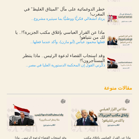
خطر الدوغمائية على مآل “الميثاق الغليظ” في
المغرب!
يزداد انشغالي فكريًّا ووطنيًّا بما سيثيره مشروع...
ماذا عن القرار العباسي بإغلاق مكتب الجزيرة؟!.. يا
لك من نتنياهو!
فعلها محمود عباس (أبو مازن)، وأكد عندما فعلها...
وقد استجاب القضاء لدعوة الرئيس.. ماذا ينتظر
المستأجرون؟!
ذكّرني القول إن المحكمة الدستورية العليا في مصر...
مقالات منوعة
ماذا عن القرار العباسي بإغلاق مكتب
وقد استجاب القضاء لدعوة الرئيس.. ماذا