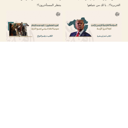
الجزيرة؟!.. يا لك من نتنياهو!
ينتظر المستأجرون؟!
السياسة الخارجية للرئيس ترامب تجاه الشرق
“العرب العثمانيون”.. كيف جسّد الإسلام عمومية
الأوسط
النظام السياسي لجميع الأعراق؟
إيران تتجنب مواجهة جديدة مع الولايات المتحدة
في موقعة أمستردام.. لم تسلم الجرّة هذه
مع عودة ترامب
المرة !
تابعنا على حساباتنا