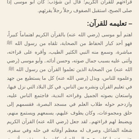
قراءتهم للقرآن الكريم؛ قال ابن شؤذب: كان أبو موسى إذا
صلى الصبح، استقبل الصفوف رجلاً رجلاً يقرئهم.
–
تعليمه للقرآن
:
اهتم أبو موسى (رضي الله عنه) بالقرآن الكريم اهتماماً كبيراً،
فهو أحد كبار الحفاظ من الصحابة، تلقاه من رسول الله ﷺ
مباشرة، وسمع منه النبي الكثير الطيب، وأقره على قراءته،
وأثنى عليه بسبب جمال صوته، وحسن أدائه.. وأبو موسى (رضي
الله عنه) من الصحابة الذين تعلموا القرآن من رسول الله ﷺ
وعلموه للناس، وبذل (رضي الله عنه) كل ما يستطيع من جهد
في تعليم القرآن ونشره بين الناس، في كل البلاد التي نزل فيها،
واستعان بصوته الجميل وقراءته الندية، فاجتمع الناس عليه،
وازدحم حوله طلاب العلم في مسجد البصرة، فقسمهم إلى
حلق ومجموعات، وكان يطوف عليهم، يسمعهم ويستمع منهم،
ويضبط لهم قراءتهم.. لقد جعل (رضي الله عنه) القرآن الكريم
شغله الشاغل، وصرف له معظم أوقاته في حله وفي سفره،
حتى عندما كان يخرج إلى الجهاد، كان يعلم ويفقه، وأثمرت