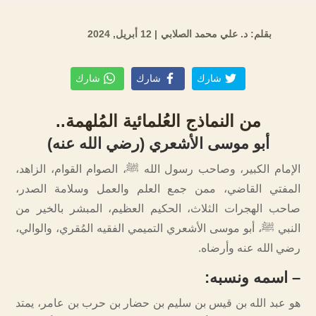
بقلم: د. علي محمد الصلابي
| 12 أبريل, 2024
شارك
شارك
شارك
من النماذج العُلمائية المُلهمة..
أبو موسى الأشعري (رضي الله عنه)
الإمام الكبير، وصاحب رسول الله ﷺ، الصوام القوام، الزاهد،
المفتي القاضي، ممن جمع العلم والعمل وسلامة الصدر،
صاحب الهجرات الثلاث، الحكيم العظيم، المبشر بالخير من
النبي ﷺ، أبو موسى الأشعري التميمي الفقيه المُقري، والوالي،
رضي الله عنه وأرضاه.
– اسمه ونسبه
:
هو عبد الله بن قيس بن سليم بن حضار بن حرب بن عامر، يمتد