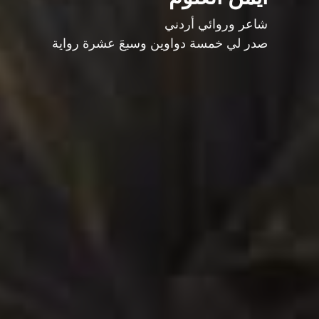
شاعر وروائي أردني
صدر لي خمسة دواوين وسبعَ عشرة رواية