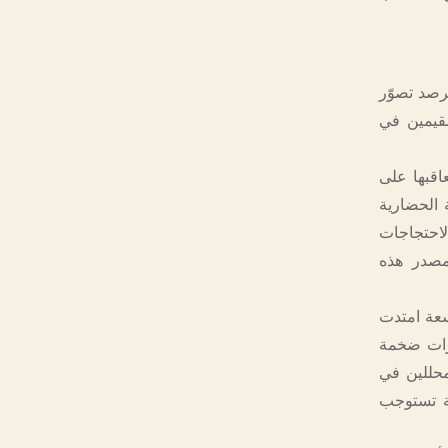
رصد تصوّر
مقيمين في
اقبها على
 الحضارية
لاحتجاجات
مصدر هذه
سعة امتدت
هرات ضخمة
محللين في
ية تستوجب