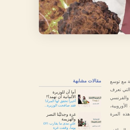
مقالات مشابهة
ة مع توسع
التي تعرف
أما آن للوزيرة
الألمانية أن تهمد؟!
 والفرنسي
أخيراً تحقق لها المراد!
أوروبية،
فقد صافحت الوزيرة...
هذه المرة
غزة وجدليَّتا النصر
والهزيمة
على مدى ما يقارب ٤٧١
يوماً، وقفت غزة