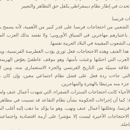
ي تحدث في إطار نظام ديمقراطي يكفل حق التظاهر والتعبير
ات فرنسا
الشعبي من احتجاجات فرنسا على قدر كبير من الأهمية، لأنه يسمح ب
باعتبارهم مهاجرين في السياق الأوروبي؛ ولا نقصد بذلك العرب ال
الشعوب المقيمة في البلاد العربية نفسها.
هذا العنف وهذه الاحتجاجات فعل ثوري يؤدب الغطرسة الفرنسية، ويع
د العرب التي احتلتها وعبثت بأمنها، وهو موقف عاطفيّ يعوّض الهزيمة
ا علاقة سببيّة بين التاريخ الفرنسي والجزء الاستعماري منه، وبين ا
، التي جاءت ردة فعل على فشل نظام اجتماعي معين، وإن كان 
جزء منه مرتبطا بالهجرة والمهاجرين.
لأحياء كانت احتجاجات السترات الصفراء، التي شهدت أعمال عنف وا
ة؛ كما أن إجراءات الحكومة بشأن نظام التقاعد قد تسببت في مظا
نسا، وتخللتها أعمال عنف ونهب. وهو ما يؤكد ما ذهب إليه أغلب ال
الاحتجاجات الأخيرة ليست إلا مؤشرا على أزمة اقتصادية واجتماع
جلة.