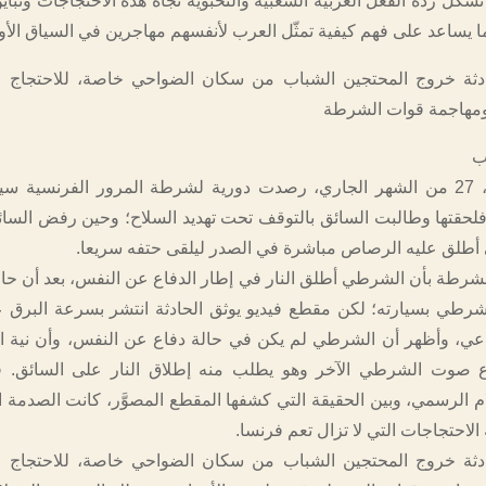
شكل ردة الفعل العربية الشعبية والنخبوية تجاه هذه الاحتجاجات وتباي
ا يساعد على فهم كيفية تمثّل العرب لأنفسهم مهاجرين في السياق الأو
دثة خروج المحتجين الشباب من سكان الضواحي خاصة، للاحتجاج ع
ومهاجمة قوات الشرطة
ب
في يوم الثلاثاء، 27 من الشهر الجاري، رصدت دورية لشرطة المرور الفرنسية س
لحقتها وطالبت السائق بالتوقف تحت تهديد السلاح؛ وحين رفض السائق
أطلق عليه الرصاص مباشرة في الصدر ليلقى حتفه سريعا.
رطة بأن الشرطي أطلق النار في إطار الدفاع عن النفس، بعد أن حا
شرطي بسيارته؛ لكن مقطع فيديو يوثق الحادثة انتشر بسرعة البرق 
اعي، وأظهر أن الشرطي لم يكن في حالة دفاع عن النفس، وأن نية ا
ع صوت الشرطي الآخر وهو يطلب منه إطلاق النار على السائق. فب
م الرسمي، وبين الحقيقة التي كشفها المقطع المصوَّر، كانت الصدمة ا
لاحتجاجات التي لا تزال تعم فرنسا.
دثة خروج المحتجين الشباب من سكان الضواحي خاصة، للاحتجاج ع