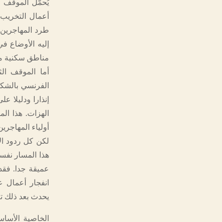
يُحمّل الموقف 
أعمال التخريب، 
طرد المهاجرين م
إليه الأوضاع ف
مناطق سكنية مع
أما الموقف ال
الفرنسي بالشكل
إنذارا ودليلا 
الهزات. هذا ال
أولياء المهاجري
لكن كل ردود ال
عميقة جدا. فقد
انفجار أعمال ع
يحدث بعد ذلك تغي
الخاصية الأساس