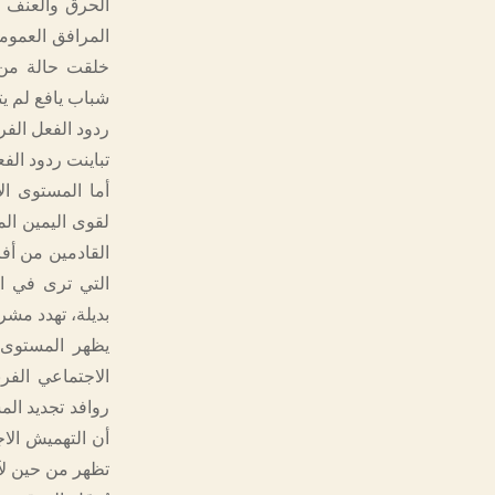
الحرق والعنف 
المرافق العموم
خلقت حالة من 
شباب يافع لم ي
ردود الفعل الفر
تباينت ردود ال
أما المستوى ال
لقوى اليمين ال
القادمين من أف
التي ترى في ا
بديلة، تهدد مشر
يظهر المستوى 
الاجتماعي الفر
روافد تجديد الم
أن التهميش الا
تظهر من حين لآ