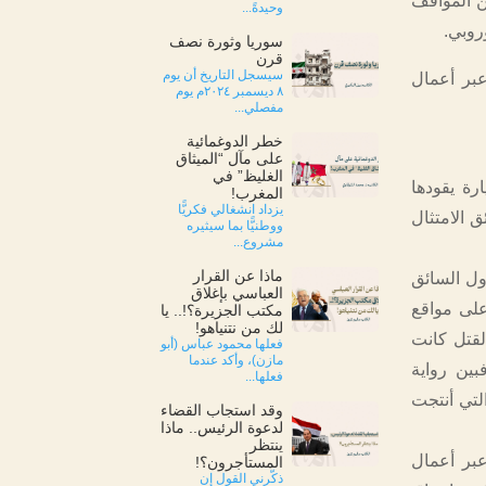
ن المواقف
وحيدةً...
روبي.
سوريا وثورة نصف
قرن
سيسجل التاريخ أن يوم
بر أعمال
٨ ديسمبر ٢٠٢٤م يوم
مفصلي...
خطر الدوغمائية
على مآل “الميثاق
الغليظ” في
يارة يقودها
المغرب!
يزداد انشغالي فكريًّا
 الامتثال
ووطنيًّا بما سيثيره
مشروع...
ماذا عن القرار
ول السائق
العباسي بإغلاق
على مواقع
مكتب الجزيرة؟!.. يا
لك من نتنياهو!
لقتل كانت
فعلها محمود عباس (أبو
مازن)، وأكد عندما
ين رواية
فعلها...
لتي أنتجت
وقد استجاب القضاء
لدعوة الرئيس.. ماذا
ينتظر
بر أعمال
المستأجرون؟!
ذكّرني القول إن