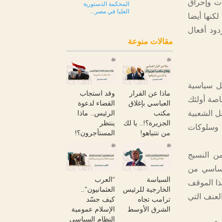
ات وإحراق
المحكمة الدستورية
العليا في مصر...
كنها أيضا
ود أفعال
مقالات منوعة
عل سياسية
ماذا عن القرار
وقد استجاب
اصة أولئك
العباسي بإغلاق
القضاء لدعوة
ل الشعبية
مكتب
الرئيس.. ماذا
الجزيرة؟!.. يا لك
ينتظر
 وسلوكات
من نتنياهو!
المستأجرون؟!
ن النسيج
 أساسي من
السياسة
“العرب
ذا الموقف
الخارجية للرئيس
العثمانيون”..
لعنف التي
ترامب تجاه
كيف جسّد
الشرق الأوسط
الإسلام عمومية
النظام السياسي