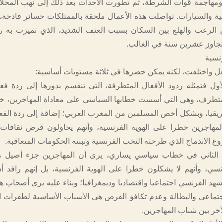
ومهاجمة قوات الشرطة، ثم تطورت الأحداث بعد ذلك إلى نهب المحل
ية والسيارات. تواصلت هذه الأعمال ملحقة بالممتلكات خسائر فادحة، ل
الرعب والهلع بين السكان بسبب العنف الشديد، الذي تميزت به رد
تجاوز عشرين سنة في الغالب.
نسية
فعل واختلفت، لكنه يمكن حصرها في ثلاثة مستويات أساسية:
أول فتمثله ردود الأفعال المتطرفة، التي تنقسم بدورها إلى ردة ف
متطرف، وهي التي أسست خطابها السياسي على معاداة المهاجرين، خ
ريقيا، وبشكل أخص المسلمين من المغرب العربي؛ إضافة إلى ردة الفع
لمهاجرين خطرا على الهوية الفرنسية، وأنهم يحاولون فرض ثقافات
وع الاندماج الذي طرحته النخب الفرنسية وتبنته الحكومات المتعاقبة.
الثاني في خطاب سياسي يساري، يرى أن المهاجرين جزء أصيل م
نسي، وأنهم لا يشكلون خطرا على الهوية الفرنسية، بل إنهم رافد
شهد الفرنسي اجتماعيا واقتصاديا وديمغرافيا؛ وبناء عليه يرى أصحاب ه
جتماعي والبطالة وعدم تكافؤ الفرص هي الأسباب الأساسية لطفرات ا
خر بين شباب المهاجرين.