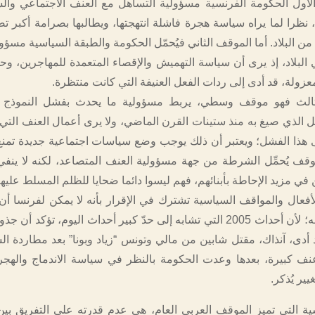
الأول الحكومة الفرنسية مسؤولية التساهل مع العنف الاجتماعي و
نظرا لما يراه سياسة هجرة فاشلة انتهجتها، ويطالبها بصرامة أكبر تصل
ن البلاد. أما الموقف الثاني فيُحمّل الحكومة والطبقة السياسية مسؤو
ي البلاد، إذ يرى أن سياسة التهميش والإقصاء المتعمدة للمهاجرين، 
زولة، قد أدى إلى ردات الفعل العنيفة التي كانت منتظرة.
ثالث فهو موقف وسطي، يربط مسؤولية ما يحدث بفشل النموذج ا
 الذي صيغ به منذ ستينات القرن الماضي، ولا يرى أعمال العنف التي ن
على هذا الفشل؛ ويعتبر أن ذلك يوجب وضع سياسات اجتماعية جديدة تمنع
موقف يُحمِّل الشرطة من جهة مسؤولية العنف المتصاعد، لكنه لا ينف
ن في مزيد الإحاطة بأبنائهم، فهم ليسوا دائما ضحايا للظلم المسلط عليه
أفعال والمواقف السياسية تشترك في الإقرار بأنه لا يمكن لفرنسا أن
هذا المسار نفسه؛ لأن أحداث 2005 التي تشابه إلى حدّ كبير أحداث اليوم، تؤكد 
 أدى، آنذاك، مقتل شابين من مالي وتونس “زياد وبونا” بعد مطاردة ا
نف كبيرة، بعدها وعدت الحكومة بالنظر في سياسة الاندماج والهج
ير يُذكر.
ية التي تميز الموقف العربي العام، هي عدم قدرته على التفريق بي