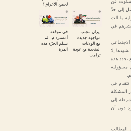
السكوت عن
لجميع الأعراق؟
 إلى حدِّ
لية ما آلت
وحشرهم في
إيران تتجنب
في موقعة
مواجهة جديدة
أمستردام.. لم
لاجتماعي
مع الولايات
تسلم الجرّة هذه
المتحدة مع عودة
المرة !
شهدها إلا
ترامب
 تجدد هذه
ي مسؤولية
م.
 تتقدم في
أن جذور المشكلة
لشرطة إلى
رة دون أن
ن المطالب