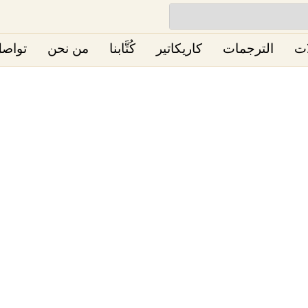
ات
الترجمات
كاريكاتير
كُتَّابنا
من نحن
تواصل