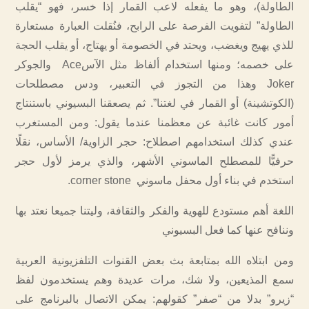
الطاولة)، وهو ما يفعله لاعب القمار إذا خسر، فهو “يقلب
الطاولة” لتفويت الفرصة على الرابح، فنُقلت العبارة مستعارة
للذي يهيج ويغضب، ويحتد في الخصومة أو يهتاج، أو يقلب الحجة
على خصمه؛ ومنها استخدام ألفاظ مثل الآسAce والجوكر
Joker وهذا من التجوز في التعبير، ودس مصطلحات
(الكوتشينة) أو القمار في لغتنا”. ثم يصعقنا البسيوني باستنتاج
أمور كانت غائبة عن معظمنا عندما يقول: ومن المستغرب
عندي كذلك استخدامهم اصطلاح: حجر الزاوية/ الأساس، نقلًا
حرفيًّا للمصطلح الماسوني الأشهر، والذي يرمز لأول حجر
استخدم في بناء أول محفل ماسوني corner stone.
اللغة أهم مستودع للهوية والفكر والثقافة، وليتنا جميعا نعتد بها
وننافح عنها كما فعل البسيوني
ومن ابتلاه الله بمتابعة بث بعض القنوات التلفزيونية العربية
سمع المذيعين، ولا شك، مرات عديدة وهم يستخدمون لفظ
“زيرو” بدلا من “صفر” كقولهم: يمكن الاتصال بالبرنامج على