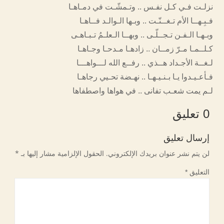
نزلـت فـي كـل نفـس .. وتـمشّـت في دمـاهـا
فـبِـهــا الأم تـغــنّـت .. وبـها الـوالـد فــاهـا
وبـهـا الـفـن تـجــلّـى .. وبهــا الـعلـمُ تـبـاهـى
كـلــمـا مـرّ زمــان .. زادهـا مـدحـا وجـاهـا
لـغــة الأجـداد هــذي .. رفــع الله لـــواهـــا
فـأعـيـدوا يـا بـنـيـهـا .. نهـضة تحـيي رجاهـا
لـم يمت شعـب تفانى .. في هواها واصطفاها
0 تعليق
إرسال تعليق
لن يتم نشر عنوان بريدك الإلكتروني.
الحقول الإلزامية مشار إليها بـ
*
التعليق
*