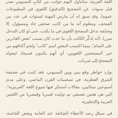
اللغة العربية، سأتناول اليوم جوانب من كتابٍ للبسيوني صدر
قبل سنوات عن التصحيح (التدقيق) اللغوي في المطبوعات
عموما، وقد سبق له أن مارس المهنة لسنوات في عدد من
الصحف، ومعلوم أنه ما من كاتب صحفي جاد ومسؤول، إلا
وضايقه تدخل المصحح اللغوي في ما يكتب، حتى لو كان التدخل
مبررا، لأنه يُذكِّر الكاتب بأن ما حدث كان بسبب “نقص القادرين
على التمام”، بينما اكتسب البعض اسم “كاتب” ولحم أكتافهم من
خير المصححين اللغويين، أي أنهم يكتبون فسيخا، ليحوله
المصحح إلى شربات.
توارد خواطر وقع بيني وبين البسيوني، فقد كتبت في صحيفة
الشرق القطرية، في تسعينيات القرن الماضي، وعلى مدى
أسبوعين متتاليين، مقالات أستنكر فيها شيوع اللغة “العربيزية”،
التي هي هجين تعسفي تم توليده قسريا وقيصريا من اللغتين
العربية والإنجليزية
في سياق رصد الأخطاء الشائعة عند العامة وبعض الخاصة،