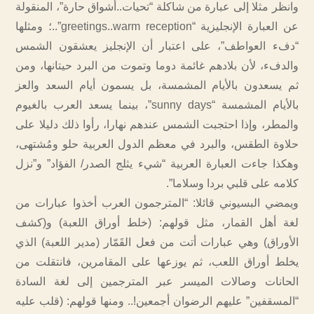
وانظر مثلا إلى عبارة من شاكلة “تحيات..أشواق حارة”، المنقولة
عن العبارة الإنجليزية “greetings..warm reception”..؛ ومثلها
“دفء العواطف”، على اعتبار أن الإنجليز يعشقون الشمس
والدفء، لأن بلادهم غائمة دوما وتموت من البرد حيتانها، ومن
ثم يسعدون بالأيام المشمسة، بل يسمون أيام السعد والعز
بالأيام المشمسة “sunny days”، بينما يسعد العرب بالغيوم
والمطر، وإذا احتجبت الشمس عندهم نهارا، رأوا ذلك دليلا على
حلاوة الطقس، والبرد في معظم الدول العربية حلو ومُشتهى،
وهكذا جاءت العبارة العربية “شيء يثلج الصدر/ الفؤاد” و”نزل
كلامه على قلبي بردا وسلاما”.
ويمضي البسيوني قائلا: “المترجمون العرب أخذوا عبارات من
لغة أهل القمار، مثل قولهم: (خلط أوراق اللعبة) و(كشف
الأوراق) وهي عبارات أتت من فعل القَمّار (مدير اللعبة) الذي
يخلط أوراق اللعب، ثم يوزعها على المقامرين، فانتقلت من
الحانات وصالات الميسر عبر المترجمين إلى لغة السادة
“المسقفين” عليهم الرضوان أجمعين!.. ومنها قولهم: (قلب عليه