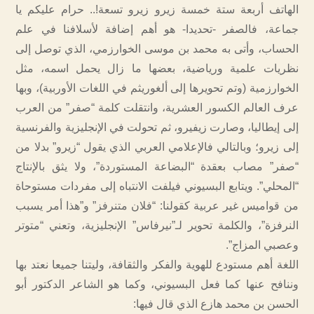
الهاتف أربعة ستة خمسة زيرو زيرو تسعة!.. حرام عليكم يا
جماعة، فالصفر -تحديدا- هو أهم إضافة لأسلافنا في علم
الحساب، وأتى به محمد بن موسى الخوارزمي، الذي توصل إلى
نظريات علمية ورياضية، بعضها ما زال يحمل اسمه، مثل
الخوارزمية (وتم تحويرها إلى ألغوريثم في اللغات الأوربية)، وبها
عرف العالم الكسور العشرية، وانتقلت كلمة “صفر” من العرب
إلى إيطاليا، وصارت زيفيرو، ثم تحولت في الإنجليزية والفرنسية
إلى زيرو؛ وبالتالي فالإعلامي العربي الذي يقول “زيرو” بدلا من
“صفر” مصاب بعقدة “البضاعة المستوردة”، ولا يثق بالإنتاج
“المحلي”. ويتابع البسيوني فيلفت الانتباه إلى مفردات مستوحاة
من قواميس غير عربية كقولنا: “فلان متنرفز” و”هذا أمر يسبب
النرفزة”، والكلمة تحوير لـ”نيرفاس” الإنجليزية، وتعني “متوتر
وعصبي المزاج”.
اللغة أهم مستودع للهوية والفكر والثقافة، وليتنا جميعا نعتد بها
وننافح عنها كما فعل البسيوني، وكما هو الشاعر الدكتور أبو
الحسن بن محمد هازع الذي قال فيها: