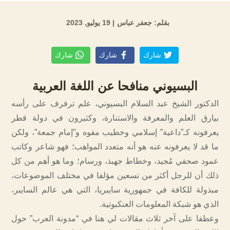
بقلم: جعفر عباس
| 19 يوليو, 2023
شارك
شارك
شارك
البسيوني منافحا عن اللغة العربية
الدكتور الشيخ عبد السلام البسيوني، علم ترفرف على رأسه
بيارق العلم والمعرفة والاستنارة، وكثيرون في دولة قطر
يعرفونه كـ”داعية” إسلامي وخطيب مفوه و”إمام جمعة”، ولكن
ما قد لا يعرفونه عنه هو أنه متعدد المواهب؛ فهو شاعر وكاتب
عمود صحفي مُجيد، وخطاط جهبذ، ورسام؛ وما هو أهم من كل
ذلك أن للرجل أكثر من تسعين مؤلفا في مختلف الموضوعات،
مبذولة للكافة في جمهورية سايبريا، التي هي عالم السايبر،
الذي هو شبكة المعلومات العنكبوتية.
وعطفا على آخر ثلاث مقالات لي هنا في “مدونة العرب” حول