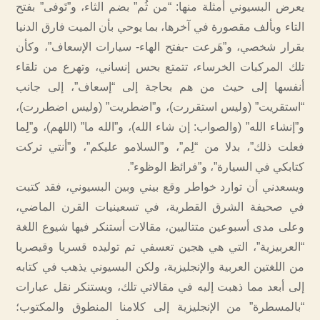
يعرض البسيوني أمثلة منها: “من ثُم” بضم الثاء، و”تَوفى” بفتح
التاء وبألف مقصورة في آخرها، بما يوحي بأن الميت فارق الدنيا
بقرار شخصي، و”هَرعت -بفتح الهاء- سيارات الإسعاف”، وكأن
تلك المركبات الخرساء، تتمتع بحس إنساني، وتهرع من تلقاء
أنفسها إلى حيث من هم بحاجة إلى “إسعاف”، إلى جانب
“استقريت” (وليس استقررت)، و”اضطريت” (وليس اضطررت)،
و”إنشاء الله” (والصواب: إن شاء الله)، و”الله ما” (اللهم)، و”لِما
فعلت ذلك”، بدلا من “لِم”، و”السلامو عليكم”، و”أنتي تركت
كتابكي في السيارة”، و”فرائظ الوظوء”.
ويسعدني أن توارد خواطر وقع بيني وبين البسيوني، فقد كتبت
في صحيفة الشرق القطرية، في تسعينيات القرن الماضي،
وعلى مدى أسبوعين متتاليين، مقالات أستنكر فيها شيوع اللغة
“العربيزية”، التي هي هجين تعسفي تم توليده قسريا وقيصريا
من اللغتين العربية والإنجليزية، ولكن البسيوني يذهب في كتابه
إلى أبعد مما ذهبت إليه في مقالاتي تلك، ويستنكر نقل عبارات
“بالمسطرة” من الإنجليزية إلى كلامنا المنطوق والمكتوب؛