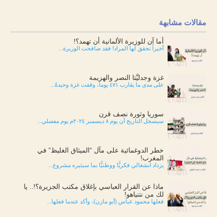
مقالات مشابهة
أما آن للوزيرة الألمانية أن تهمد؟!
أخيراً تحقق لها المراد! فقد صافحت الوزيرة...
غزة وجدليَّتا النصر والهزيمة
على مدى ما يقارب ٤٧١ يوماً، وقفت غزة وحيدةً...
سوريا وثورة نصف قرن
سيسجل التاريخ أن يوم ٨ ديسمبر ٢٠٢٤م يوم مفصلي...
خطر الدوغمائية على مآل “الميثاق الغليظ” في
المغرب!
يزداد انشغالي فكريًّا ووطنيًّا بما سيثيره مشروع...
ماذا عن القرار العباسي بإغلاق مكتب الجزيرة؟!.. يا
لك من نتنياهو!
فعلها محمود عباس (أبو مازن)، وأكد عندما فعلها...