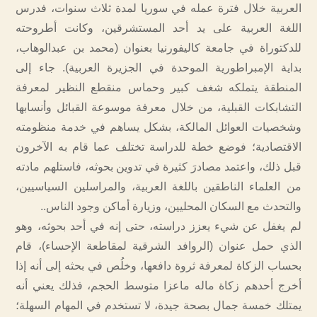
العربية خلال فترة عمله في سوريا لمدة ثلاث سنوات، فدرس
اللغة العربية على يد أحد المستشرقين، وكانت أطروحته
للدكتوراة في جامعة كاليفورنيا بعنوان (محمد بن عبدالوهاب،
بداية الإمبراطورية الموحدة في الجزيرة العربية). جاء إلى
المنطقة يتملكه شغف كبير وحماس منقطع النظير لمعرفة
التشابكات القبلية، من خلال معرفة موسوعة القبائل وأنسابها
وشخصيات العوائل المالكة، بشكل يساهم في خدمة منظومته
الاقتصادية؛ فوضع خطة للدراسة تختلف عما قام به الآخرون
قبل ذلك، واعتمد مصادرَ كثيرة في تدوين بحوثه، فاستلهم مادته
من العلماء الناطقين باللغة العربية، والمراسلين السياسيين،
والتحدث مع السكان المحليين، وزيارة أماكن وجود الناس..
لم يغفل عن شيء يعزز دراسته، حتى إنه في أحد بحوثه، وهو
الذي حمل عنوان (الروافد الشرقية لمقاطعة الإحساء)، قام
بحساب الزكاة لمعرفة ثروة دافعها، وخلُص في بحثه إلى أنه إذا
أخرج أحدهم زكاة ماله ماعزا متوسط الحجم، فذلك يعني أنه
يمتلك خمسة جمال بصحة جيدة، لا تستخدم في المهام السهلة؛