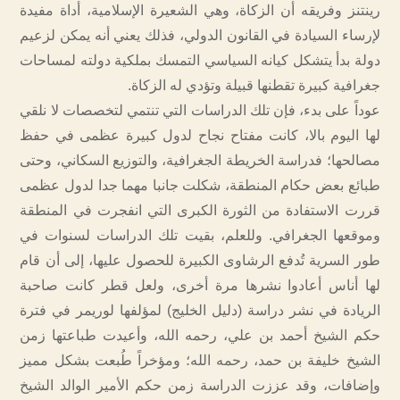
رينتنز وفريقه أن الزكاة، وهي الشعيرة الإسلامية، أداة مفيدة
لإرساء السيادة في القانون الدولي، فذلك يعني أنه يمكن لزعيم
دولة بدأ يتشكل كيانه السياسي التمسك بملكية دولته لمساحات
جغرافية كبيرة تقطنها قبيلة وتؤدي له الزكاة.
عوداً على بدء، فإن تلك الدراسات التي تنتمي لتخصصات لا نلقي
لها اليوم بالا، كانت مفتاح نجاح لدول كبيرة عظمى في حفظ
مصالحها؛ فدراسة الخريطة الجغرافية، والتوزيع السكاني، وحتى
طبائع بعض حكام المنطقة، شكلت جانبا مهما جدا لدول عظمى
قررت الاستفادة من الثورة الكبرى التي انفجرت في المنطقة
وموقعها الجغرافي. وللعلم، بقيت تلك الدراسات لسنوات في
طور السرية تُدفع الرشاوى الكبيرة للحصول عليها، إلى أن قام
لها أناس أعادوا نشرها مرة أخرى، ولعل قطر كانت صاحبة
الريادة في نشر دراسة (دليل الخليج) لمؤلفها لوريمر في فترة
حكم الشيخ أحمد بن علي، رحمه الله، وأعيدت طباعتها زمن
الشيخ خليفة بن حمد، رحمه الله؛ ومؤخراً طُبعت بشكل مميز
وإضافات، وقد عززت الدراسة زمن حكم الأمير الوالد الشيخ