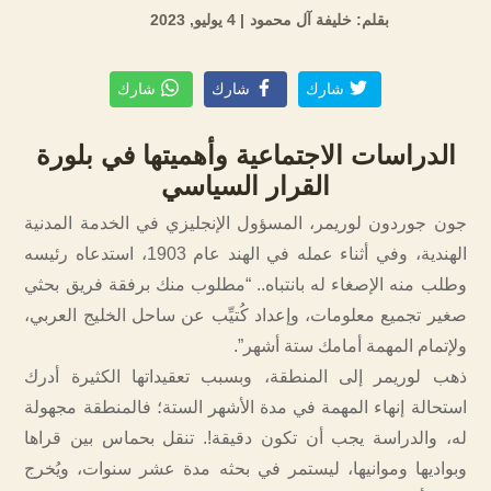
بقلم: خليفة آل محمود
| 4 يوليو, 2023
شارك
شارك
شارك
الدراسات الاجتماعية وأهميتها في بلورة
القرار السياسي
جون جوردون لوريمر، المسؤول الإنجليزي في الخدمة المدنية
الهندية، وفي أثناء عمله في الهند عام 1903، استدعاه رئيسه
وطلب منه الإصغاء له بانتباه.. “مطلوب منك برفقة فريق بحثي
صغير تجميع معلومات، وإعداد كُتيِّب عن ساحل الخليج العربي،
ولإتمام المهمة أمامك ستة أشهر”.
ذهب لوريمر إلى المنطقة، وبسبب تعقيداتها الكثيرة أدرك
استحالة إنهاء المهمة في مدة الأشهر الستة؛ فالمنطقة مجهولة
له، والدراسة يجب أن تكون دقيقة!. تنقل بحماس بين قراها
وبواديها وموانيها، ليستمر في بحثه مدة عشر سنوات، ويُخرج