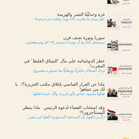
غزة وجدليَّتا النصر والهزيمة
على مدى ما يقارب ٤٧١ يوماً، وقفت غزة وحيدةً...
سوريا وثورة نصف قرن
سيسجل التاريخ أن يوم ٨ ديسمبر ٢٠٢٤م يوم مفصلي...
خطر الدوغمائية على مآل “الميثاق الغليظ” في
المغرب!
يزداد انشغالي فكريًّا ووطنيًّا بما سيثيره مشروع...
ماذا عن القرار العباسي بإغلاق مكتب الجزيرة؟!.. يا
لك من نتنياهو!
فعلها محمود عباس (أبو مازن)، وأكد عندما فعلها...
وقد استجاب القضاء لدعوة الرئيس.. ماذا ينتظر
المستأجرون؟!
ذكّرني القول إن المحكمة الدستورية العليا في مصر...