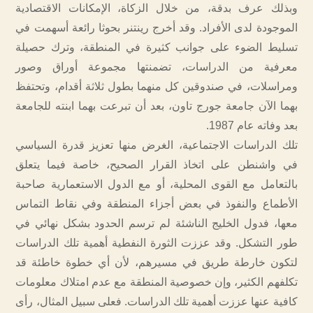
وبذلك عرف بدقة، من خلال الزكاة، الإمكانات الاقتصادية
الموجودة لدى الأفراد. وقد أخرج رينتنر بحوثا رائعة أسهمت في
تسليط الضوء على جوانب كثيرة في المنطقة، وترك حصيلة
معرفية من الدراسات، تضمنتها مجموعة أوراق وصور
ومراسلات، في صندوقين كل منهما بطول ثلاثة أقدام، وتحتفظ
بهما الآن جامعة جورج تاون، بعد أن تبرعت بهما ابنته للجامعة
بعد وفاته عام 1987.
تلك الدراسات الاجتماعية، الغرض منها تعزيز قدرة السياسي
في واشنطن على اتخاذ القرار الصحيح، خاصة فيما يتعلق
بالتعامل مع القوى المحلية، أو مع الدول الاستعمارية صاحبة
الأطماع والنفوذ في بعض أجزاء المنطقة وفي نقاط التماس
معها، فدول الخليج الناشئة لم ترسم الحدود بشكل نهائي في
طور التشكل. وقد عززت الثورة النفطية أهمية تلك الدراسات
لتكون خارطة طريق في مسيرهم، لأن أي خطوة خاطئة قد
تكلفهم الكثير، وإن خصوصية المنطقة مع عدم امتلاك معلومات
كافية عنها عززت أهمية تلك الدراسات. فعلى سبيل المثال، رأى