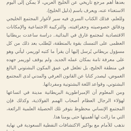
بعدها أهم مرجع تاريخي عن الخليج العربي، لا يمكن إلى اليوم
الاستغناء عنه، ويعرف باسم (دليل الخليج).
وللعلم، فذلك الكتاب السري فيه سبر لأغوار المجتمع الخليجي
ودقائق خصوصيته وجغرافيته، والتركيبة الاجتماعية والإمكانات
الاقتصادية لمجتمع غارق في البدائية.. دراسة ساعدت بريطانيا
العظمى على التمسك بقوة بالمنطقة، ليُطلب بعد ذلك من كل
مسؤول بريطاني يُرسل إليها أن يقرأ ما كتبه لوريمر، ليأتي وهو
على معرفة تامة بمكان عمله الجديد. ولم يوقف لوريمر جهده
في منطقة الخليج، بل تغلغل في عمق المكون البشتوني البالغ
الغموض، ليصدر كتابا عن القانون العرفي والمدني لدى المجتمع
البشتوني، وقواعد اللغة البشتونية ومفرداتها.
ومن المعلوم أن الإمبراطورية البريطانية مدينة في اتساعها
لهؤلاء الرجال العظام أصحاب الهمم الفولاذية، وكذلك فإن
المجتمع الإنساني محظوظ بتوفر تلك الحصيلة العلمية الرائعة،
التي ما زالت لها أهميتها حتى يومنا هذا.
نذهب للأمام مع بواكير الاكتشافات النفطية السعودية في نهاية