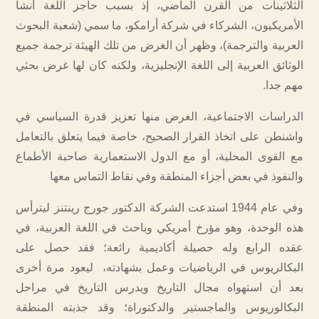
الثلاثينات من القرن الماضي، إذ بسبب حاجز اللغة أنشأ
الأمريكيون، الشركاء في شركة أرامكو، ما سمي (شعبة البحوث
العربية والترجمة)، وظهر أن الغرض من تلك الهيئة ترجمة جميع
الوثائق العربية إلى اللغة الإنجليزية، ولكنه كان لها غرض بحثي
مهم جدا.
الدراسات الاجتماعية، الغرض منها تعزيز قدرة السياسي في
واشنطن على اتخاذ القرار الصحيح، خاصة فيما يتعلق بالتعامل
مع القوى المحلية، أو مع الدول الاستعمارية صاحبة الأطماع
والنفوذ في بعض أجزاء المنطقة وفي نقاط التماس معها
وفي عام 1944 استدعت الشركة الدكتور جورج رينتنز ليترأس
هذه الوحدة، وهو مؤرخ أمريكي وباحث في اللغة العربية، في
عقده الرابع وله حصيلة أكاديمية رائعة؛ فقد حصل على
البكالريوس في الرياضيات وعمل بشهادته، ليعود مرة أخرى
بعد أن استهواه مجال التاريخ ويدرس التاريخ في مراحل
البكالوريوس والماجستير والدكتوراة؛ وقد جذبته المنطقة