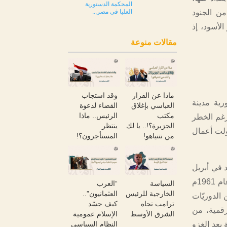
المحكمة الدستورية
من الجنود
العليا في مصر...
لأسود، إذ
مقالات منوعة
ماذا عن القرار
وقد استجاب
1م بقنابلهم الفوسفورية مدينة
العباسي بإغلاق
القضاء لدعوة
مكتب
الرئيس.. ماذا
رغم الخطر
الجزيرة؟!.. يا لك
ينتظر
ولت أعمال
من نتنياهو!
المستأجرون؟!
د في أبريل
2003م، للنهب والحرق والإبادة، فقد تم تدمير المكتبة الوطنية العراقية التي تأسّست عام 1961م
السياسة
“العرب
الخارجية للرئيس
العثمانيون”..
الدوريّات
ترامب تجاه
كيف جسّد
رقمية، من
الشرق الأوسط
الإسلام عمومية
 بعد الغزو
النظام السياسي