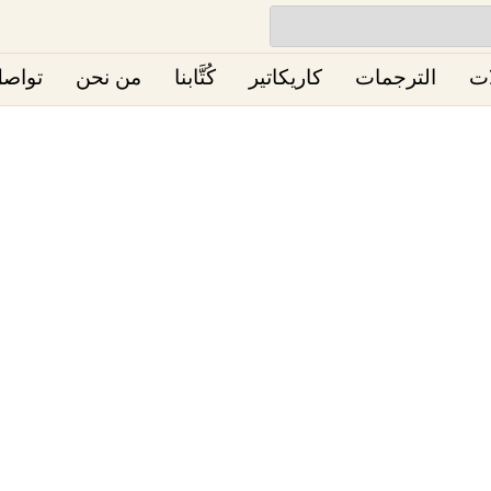
ات
الترجمات
كاريكاتير
كُتَّابنا
من نحن
تواصل