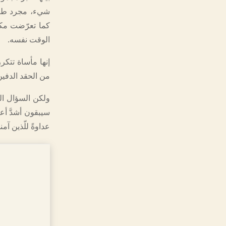
شيء، مجرد طبقة
الوقت نفسه.
إنها مأساة تتكرر
من الحقد الدفين
ولكن السؤال الذ
سيبقون أشدَّ أعد
عداوةً للّذين آمن