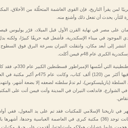
ريبًا لمن يقرأ التاريخ، فإن القوى الغاشمة المتحلّلة من الأخلاق، المكت
 للثأر، يحدث أن تفعل ذلك وأشنع منه.
ان على مصر في نهاية القرن الأول قبل الميلاد، قرّر يوليوس قيصر
ي الموجود في ميناء الإسكندرية، فأشعل فيه حريقًا كبيرًا، ولكنه بد
نتشر إلى أبعد مكان، وانتقلت النيران بسرعة البرق فوق السطوح 
ية الكبرى عام 48م فيمن أكلت.
أما مكتبة القسطنطينية التي أسّسها الإمبر
وغنية بالكتب، فيها أكثر من (120) ألف كتاب، وكانت عام 475م
 السلطة (بازيليسكوس)، لم تدمْ سلطته لضعفه إلا بضعة أشهر، وانته
ي الشوارع، فاندلعت النيران في المدينة وأتت فيمن أتت على المكتبة،
نقاض.
هر في تاريخنا الإسلامي للمكتبات فقد تم على يد المغول، ففي أو
الثالث عشر، كانت توجد (36) مكتبة كبرى في العاصمة العباسية وحدها، أشهره
هجمت عليها عصابات هولاكو واستباحتها، أقدمت على حرق مكتبات بغ