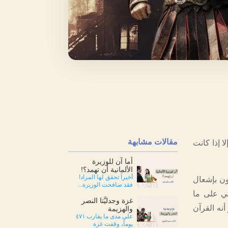
مقالات مشابهة
ا إذا كانت
أما آن للوزيرة
الألمانية أن تهمد؟!
أخيراً تحقق لها المراد!
ذون بإشعال
فقد صافحت الوزيرة...
تي على ما
غزة وجدليَّتا النصر
نه القرآن
والهزيمة
على مدى ما يقارب ٤٧١
يوماً، وقفت غزة