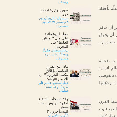
وحيدةً...
ظّة بأحقاد
سوريا وثورة نصف
قرن
سيسجل التاريخ أن يوم
٨ ديسمبر ٢٠٢٤م يوم
مفصلي...
 أن يدمّر
خطر الدوغمائية
ل أن يحرق
على مآل “الميثاق
والجدران،
الغليظ” في
المغرب!
يزداد انشغالي فكريًّا
ووطنيًّا بما سيثيره
مشروع...
اطور قسطنطين الكبير عام 330م، فقد كانت ضخمة
ماذا عن القرار
 أكبر مكتبة في العالم آنذاك؛
العباسي بإغلاق
مكتب الجزيرة؟!.. يا
ت بالفوضى
لك من نتنياهو!
 وحوّلتها
فعلها محمود عباس (أبو
مازن)، وأكد عندما
فعلها...
وقد استجاب القضاء
اسط القرن
لدعوة الرئيس.. ماذا
ينتظر
ا بالطبع (بيت
المستأجرون؟!
ذكّرني القول إن
داد كلها،