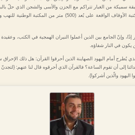
 سميكة من الغبار تتراكم مع الحزن والأسى والشجن الذي حلّ بالبلاد
كما تعرّضت مكتبة الأوقاف الواقعة على بُعد (500) متر من المكتبة الو
 إذًا، وإنّ الجامع بين الذين أعملوا النيران الهمجية في الكتب، وعقيدة ا
 يكون في النار شفاؤه.
ي يُطرح أمام اليهود الصهاينة الذين أحرقوا القرآن: هل ذلك الإحراق 
ائنا إلى أن تقوم الساعة؟ فالقرآن الذي أحرقوه قال لنا عنهم: {لتجدنّ أ
وا اليهود والّذين أشركوا}.