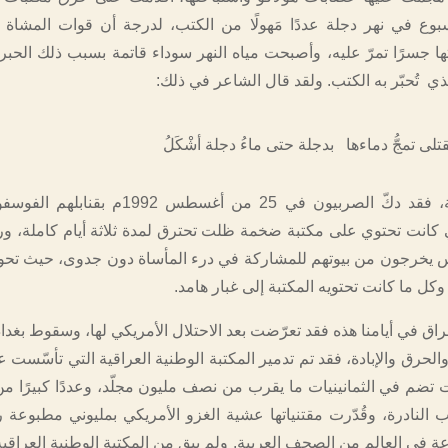
ع في نهر دجلة عددًا مَهولًا من الكتب، لدرجة أن قوات المشاة 
ا جسرًا تمرّ عليه، وأصبحت مياه النهر سوداء قاتمة بسبب ذلك الحبر ا
لذي تُحبّر به الكتب. ولقد قال الشاعر في ذلك:
قتلى تمجُّ دماءها بدجلة حتى ماءُ دجلة أشْكَلُ
أما في البوسنة، فقد دكّ الصربيون في 25 من أغسطس 992
تي كانت تحتوي على مكتبة ضخمة ظلت تحترق لمدة ثلاثة أيام كاملة، و
اس يخرجون من بيوتهم للمشاركة في درء المأساة دون جدوى، حيث تح
 وكل ما كانت تحتويه المكتبة إلى غبار هامد.
راق في أيامنا هذه فقد تعرّضت بعد الاحتلال الأمريكي لها، وسقوط بغدا
 تضم في الثمانينيات ما يقرب من نصف مليون مجلّد، وعددًا كبيرًا من 
النادرة، وقُدّرت مقتنياتها عشية الغزو الأمريكي بمليوني مطبوعة 
عة في العالم من الصحف العربية. ولم يبق من المكتبة الوطنية العراقية