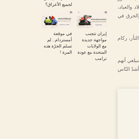
لجميع الأعراق؟
 والعباد،
طنية للنهب والحرق في
إيران تتجنب
في موقعة
لثأر، ركام
مواجهة جديدة
أمستردام.. لم
مع الولايات
تسلم الجرّة هذه
المتحدة مع عودة
المرة !
ترامب
سيلغي أنهم
شدّ النّاس