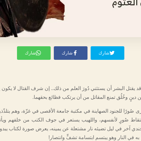
شارك
شارك
شارك
د يقتل البشر أن يستثني دُورَ العلم من ذلك.. إن شرف القتال لا يكون إل
دينٍ وخُلُق تمنع المقاتل من أن يرتكب فظائع بحقهما.
رى صُورًا للجنود الصهاينة في مكتبة جامعة الأقصى في غزّة، وهم يتلذّ
التقاط صُورٍ لأنفسهم، واللهيب يستعر في جوف الكتب من خلفهم ويأ
ندي آخر في ليل تضيئه نار مشتعلة عن يمينه، يعرض صورة لكتاب يبدو أ
به في النار وهو يبتسم ابتسامة تشفٍّ وانتصار!