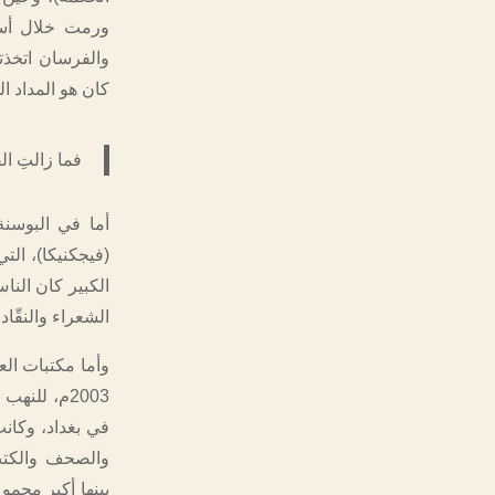
ورمت خلال أسبو
والفرسان اتخذته
كان هو المداد ا
فما زالتِ ال
(فيجكنيكا)، ال
الكبير كان الن
الشعراء والنقّاد
وأما مكتبات الع
في بغداد، وكانت
والصحف والكتب 
بينها أكبر مجمو