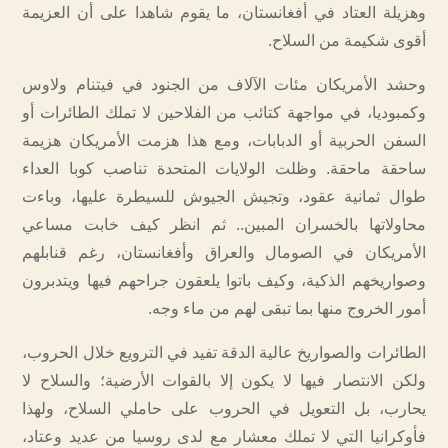
وهزيلة العتاد في أفغانستان، ما يقوم شاهدا على أن العزيمة
أقوى شكيمة من السلاح.
وحشد الأمريكان مئات الآلاف من الجنود في فيتنام ولاوس
وكمبوديا، في مواجهة كتائب من الفلاحين لا تملك الطائرات أو
السفن الحربية أو الدبابات، ومع هذا هزمت الأمريكان هزيمة
ساحقة ماحقة. وظلت الولايات المتحدة تناصب كوبا العداء
طوال ثمانية عقود، وتجيش الجيوش للسيطرة عليها، وباءت
محاولاتها بالخسران المبين.. ثم انظر كيف خابت مساعي
الأمريكان في الصومال والعراق وأفغانستان، رغم قنابلهم
وصواريخهم الذكية، وكيف باتوا يلعقون جراحهم فيها ويتدبرون
أمور الخروج منها بما تبقى لهم من ماء وجه.
الطائرات والصواريخ عالية الدقة تفيد في الترويع خلال الحروب،
ولكن الانتصار فيها لا يكون إلا بالقوات الأرضية؛ والسلاح لا
يحارب، بل التعويل في الحروب على حاملي السلاح، ولهذا
فأوكرانيا التي لا تملك معشار مع لدى روسيا من عديد وعتاد،