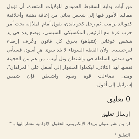
من آيات بداية السقوط العمودي للولايات المتحدة، أن تؤول
مقاليد الأمور فيها إلى شخص يعاني من إعاقة ذهنية وأخلاقية
كدونالد ترامب، ثم رجل كجو بايدن، يقول أمام الملأ إنه بحث أمر
حرب غزة مع الرئيس المكسيكي السيسي، ويضع يده في يد
شخص غوغائي (نتنياهو) يخرق كل قانون وعُرف إرضاء
لنرجسيته.. ولأن القطة السوداء لا تلد سوى هرٍ أسود، فسيأتي
في سدتي السلطة في واشنطن وتل أبيب، من هم من العجينة
نفسها لهذا الثلاثي، ليكملوا المشوار إلى أسفل على “المزلقان”،
ومتى تضاءلت قوة ونفوذ واشنطن فإن شمس
إسرائيل إلى أفول.
0 تعليق
إرسال تعليق
لن يتم نشر عنوان بريدك الإلكتروني.
الحقول الإلزامية مشار إليها بـ
*
التعليق
*