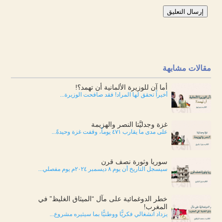
إرسال التعليق
مقالات مشابهة
أما آن للوزيرة الألمانية أن تهمد؟!
أخيراً تحقق لها المراد! فقد صافحت الوزيرة...
غزة وجدليَّتا النصر والهزيمة
على مدى ما يقارب ٤٧١ يوماً، وقفت غزة وحيدةً...
سوريا وثورة نصف قرن
سيسجل التاريخ أن يوم ٨ ديسمبر ٢٠٢٤م يوم مفصلي...
خطر الدوغمائية على مآل “الميثاق الغليظ” في
المغرب!
يزداد انشغالي فكريًّا ووطنيًّا بما سيثيره مشروع...