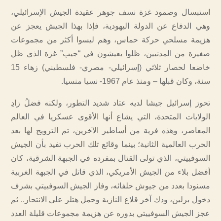
استبسال وصمود غزة نسف جوهر عقيدة الجيش الإسرائيلي،
وهي الدفاع عن الدولة اليهودية، فإذا بهذا الجيش يعجز عن
هزيمة مسلحي حركة حماس، وهم ليسوا أكثر من مجموعات
صغيرة من المدنيين، ظلوا يعيشون في “جيب” غزة الذي ظل
خاضعا لحصار ثلاثي (إسرائيلي- مصري- فلسطيني) زهاء 15
سنة، وكان قبلها – ومنذ عام 1967- نسيا منسيا.
تحوز إسرائيل جيشا لديه عتاد شديد التطور، ولكنه فضلُ زادِ
الولايات المتحدة، التي يشاع أنها الأقوى عسكريا في العالم
المعاصر، وهذه فرية من أساطير الآخرين، تم الترويج لها بعد
الحرب العالمية الثانية؛ بينما وقائع تلك الحرب تفيد بأن الجيش
السوفييتي، الذي تولى القتال بمفرده في الجبهة الشرقية، كان
أفضل بلاء من الجيش الأمريكي، الذي قاتل في الجبهة الغربية
مسنودا بعدد من جيوش حلفائه، وفاز الجيش السوفييتي بشرف
دخول برلين، ودك آخر قلاع النازية وحمل هتلر على الانتحار.. ثم
عجز الجيش السوفييتي بدوره عن هزيمة مجموعات قليلة العدد