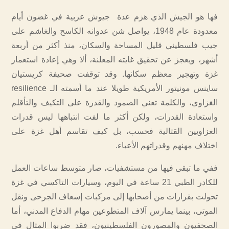
فها هو الجيش الذي هزم عدة جيوش عربية في غضون أيام
معدودة عام 1948، يواصل شن عدوانه الكاسح والغاشم على
جيب فلسطيني قليل المساحة والسكان، منذ أكثر من أربعة
أشهر، ويعجز عن تحقيق غايته المعلنة، ألا وهي إعادة استعمار
غزة وتهجير معظم سكانها. وقد توقفت صحيفة كريستيان
ساينس مونيتور الأمريكية طويلا عند ما أسمته الـ resilience
الغزاوي، والكلمة تعني الصمود والقدرة على التكيف والتأقلم
واستعادة القدرات، ولكن أكثر ما لفت انتباهها ليس قدرات
الغزاويين القتالية فحسب، بل كيف تقاسم أهل غزة على
اختلاف مهنهم وقدراتهم الأعباء.
ففي ما تبقى فيها من مستشفيات، صار متوسط ساعات العمل
للكادر الطبي 21 ساعة في اليوم، وسيارات التاكسي في غزة
تحولت بقرارات من أصحابها إلى مركبات إسعاف الجرحى ونقل
الموتى، بينما يمارس آلاف المتطوعين مهام الدفاع المدني، أما
الصحفيون والمصورون الفلسطينيون، فقد ضربوا المثال في