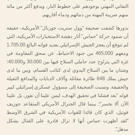
التفاني المهني بوجودهم على خطوط النار، وبدفع أكثر من مائة
منهم ضريبة المهنة من دمائهم ودماء أقاربهم.
بدورها كشفت صحيفة “وول ستريت جورنال” الأمريكية، حقيقة
أن صمود حركة “حماس” أثار دهشة الاستخبارات الأمريكية، التي
لم تتوقع أن يعجز الجيش الإسرائيلي بعديد قواته البالغ 1.705.00
ومعهم 465.000 من جنود الاحتياط، عن سحق المقاومة في
غزة التي يتراوح عدد حاملي السلاح فيها بين 30.000 و40.000؛
وشتان ما بين السلاح اليدوي لدى كتائب القسام، وبين ما لدى
جيش يملك 648 طائرة مقاتلة وآلاف الدبابات والمدافع الثقيلة
والخفيفة. ونسبت الصحيفة إلى مسؤول عسكري إسرائيلي كبير
قوله “بعد فشلنا في تحقيق الهدف، ليس علينا أن نفوز، بل علينا
الآن ألا نخسر”؛ بينما قال الجنرال الأمريكي المتقاعد جوزيف
فوتيل، الذي كان قائدا للقوات الأمريكية في الشرق الأوسط
“لقد أظهرت حماس أنها لا تزال قادرة على القتال بشكل
مذهل”.