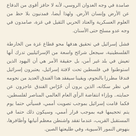
صامدة في وجه العدوان الروسي، لأنه لا حافز أقوى من الدفاع
عن الأرض وإنسان الأرض. ولهذا أيضا، فمدنيون بلا حظ من
العلوم العسكرية والعتاد الحربي الثقيل في غزة، صامدون في
وجه عدو مسلح حتى الأسنان.
فشل إسرائيل في تحقيق هدفها محو قطاع غزة من الخارطة
الفلسطينية، سيجعل شرائح واسعة من الإسرائيليين تدرك أنها
تعيش في بلد غير آمن، بل حقيقة الأمر هي أن اليهود الذين
استوطنوا في فلسطين تحت لافتة إسرائيل، يعتبرون إسرائيل
فندقا مطرزا بالنجوم، ويقينا سيفقد هذا الفندق العديد من نجومه
في نظر سكانه، الذين يرون أن حُرّاس الفندق عاجزون عن
حمايته.. وبإزاء انتفاضة الرأي العام العالمي المناصر لفلسطين،
فكما قامت إسرائيل بموجب تصويت أممي، فسيأتي حتما يوم
يتم تحجيمها فيه بموجب قرار أممي، وسيكون ذلك حتما في
المستقبل القريب، عندما تفقد واشنطن معظم أنيابها وأظافرها،
بنهوض النمور الآسيوية، وفي طليعتها الصين.