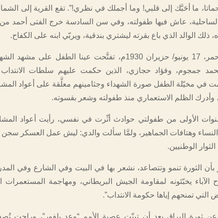
سحماتا، ما أحَبَّك إلى قلبي! وما أجملك في نظري!”. تقع القرية إلى الش
لساحلية، عاش فيها طفولته، وفي سن السادسة خرج الفتى أحمد من 
 ذلك الوالد الذي باع بقرته ليشتري بندقية، ويربّي ابنه على الكفاح.
وفي الثلاثاء الأحمر، 17 يونيو/ حزيران 1930م، تفتَّحت عينا الطفل على مشه
حمد جمجوم، وفؤاد حجازي، الذين حكمت عليهم سلطات الانتداب ا
مت في مخيّلة الطفل صورة الشهداء وجثامينهم معلَّقة على أعواد المشا
، وأدرك الظلم الاستعماري منذ طفولته وشعر بقسوته.
وات الأولى من طفولتي حوادث أثّرت في نفسي، رأيت أعواد المشان
ساء وهتافات الجماهير، ولمَّا سألت والدي: ليش عمل العسكر سجن 
لثوار الوطنيين.
ر بأن الثورة تنمو وتتصاعد، نشعر بها في البيت وفي الشارع وفي المد
 الآباء يخبّئونه لمقاومة الجيش البريطاني، ومهاجمة المستعمرات ال
ض التي تمنحهم إياها حكومة الانتداب”.
عن ثورة البراق بعد أن تبنّت عصبة الأمم “وعد بلفور”، وراحت تُصدر