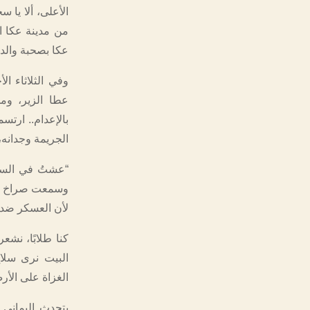
الأعلى، ألا يا 
من مدينة عكا ا
عكا بصحبة والده،
عطا الزير، وم
بالإعدام.. ارتس
الجريمة وجدانه
“عشتُ في السن
وسمعت صراخ الن
لأن العسكر ضد ا
كنا طلابًا، نشع
البيت نرى سلاح
الغزاة على الأر
يتحدث اليماني 