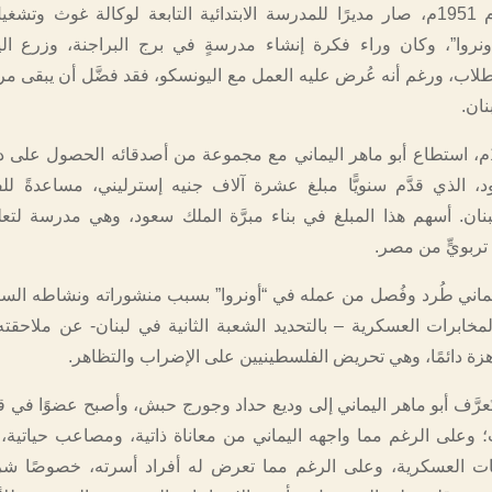
وفي مطلع عام 1951م، صار مديرًا للمدرسة الابتدائية التابعة لوكالة غوث وتش
ونروا”، وكان وراء فكرة إنشاء مدرسةٍ في برج البراجنة، وزرع ا
ب، ورغم أنه عُرض عليه العمل مع اليونسكو، فقد فضَّل أن يبقى مربِّي
نان.
وفي عام 1956م، استطاع أبو ماهر اليماني مع مجموعة من أصدقائه الحصول عل
 الذي قدَّم سنويًّا مبلغ عشرة آلاف جنيه إسترليني، مساعدةً لل
نان. أسهم هذا المبلغ في بناء مبرَّة الملك سعود، وهي مدرسة لتع
 تربويٍّ من مصر.
ليماني طُرد وفُصل من عمله في “أونروا” بسبب منشوراته ونشاطه الس
لمخابرات العسكرية – بالتحديد الشعبة الثانية في لبنان- عن ملاحقته
جاهزة دائمًا، وهي تحريض الفلسطينيين على الإضراب والتظاهر.
َعرَّف أبو ماهر اليماني إلى وديع حداد وجورج حبش، وأصبح عضوًا في ق
 وعلى الرغم مما واجهه اليماني من معاناة ذاتية، ومصاعب حياتية، مت
ات العسكرية، وعلى الرغم مما تعرض له أفراد أسرته، خصوصًا شري