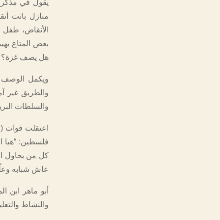
يقول في مذكرات
منازل باتت أن
الأنقاض، طفل خ
بعض المتاع يهيم
هل يصف غزة؟ سبح
ويكمل الوصف ف
والطريق غير آم
والسلطات البريطا
اعتقلت قوات (عص
فلسطين: “هيا ال
كل من يحاول الع
عاش شبابه وعلّم 
أبو ماهر ابن ال
والنشاط والتعلي