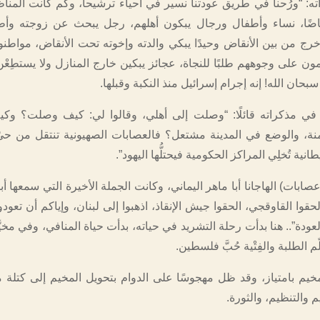
ه: “ورُحنا في طريق عودتنا نسير في أحياء ترشيحا، وكم كانت المناظ
قاضًا، نساء وأطفال ورجال يبكون أهلهم، رجل يبحث عن زوجته وأط
رج من بين الأنقاض وحيدًا يبكي والدته وإخوته تحت الأنقاض، مواطن
ون على وجوههم طلبًا للنجاة، عجائز يبكين خارج المنازل ولا يستطِعْن
ان الله! إنه إجرام إسرائيل منذ النكبة وقبلها.
ي مذكراته قائلًا: “وصلت إلى أهلي، وقالوا لي: كيف وصلت؟ وك
نة، والوضع في المدينة مشتعل؟ فالعصابات الصهيونية تنتقل من حيّ
نية تُخلِي المراكز الحكومية فيحتلُّها اليهود”.
ابات) الهاجانا أبا ماهر اليماني، وكانت الجملة الأخيرة التي سمعها أ
حقوا القاوقجي، الحقوا جيش الإنقاذ، اذهبوا إلى لبنان، وإياكم أن تعود
ودة”.. هنا بدأت رحلة التشريد في حياته، بدأت حياة المنافي، وفي مخيَ
الطلبة والفِتْية حُبَّ فلسطين.
مخيم بامتياز، وقد ظل مهجوسًا على الدوام بتحويل المخيم إلى كتلة م
م والتنظيم، والثورة.