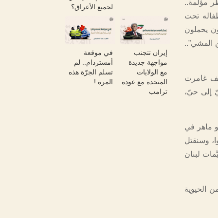
ر مؤلمة..
لجميع الأعراق؟
فاله تحت
ون يحملون
 المشي”..
إيران تتجنب
في موقعة
مواجهة جديدة
أمستردام.. لم
مع الولايات
تسلم الجرّة هذه
يف غامرت
المتحدة مع عودة
المرة !
ترامب
 إلى حيّ،
بو ماهر في
وا، وسنقتل
ّمات لبنان
ن الحيوية