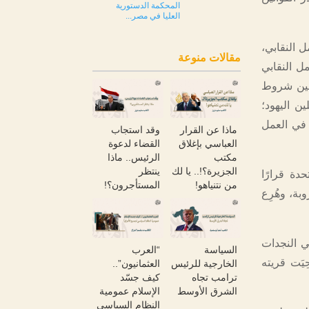
المحكمة الدستورية
العليا في مصر...
ل النقابي،
مقالات منوعة
مل النقابي
سين شروط
ن اليهود؛
ة في العمل
ماذا عن القرار
وقد استجاب
العباسي بإغلاق
القضاء لدعوة
مكتب
الرئيس.. ماذا
الجزيرة؟!.. يا لك
ينتظر
دة قرارًا
من نتنياهو!
المستأجرون؟!
ة، وهُرِع
ظة النكبة عام 1948م، إذ أسهم في النجدات
السياسة
“العرب
يَت قريته
الخارجية للرئيس
العثمانيون”..
ترامب تجاه
كيف جسّد
الشرق الأوسط
الإسلام عمومية
النظام السياسي