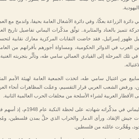
ليهودية.
 دائرة الزراعة بعكّا، وفي دائرة الأشغال العامة بحيفا، واندمج مع العم
ة تتميز بالعناد والمثابرة.. توثِّق مذكّرات اليماني تفاصيل تاريخ الع
 ظهور إسرائيل، فقد خاضت النقابات المركزية معارك نقابية لتح
ين العرب في الدوائر الحكومية، ومساواة أجورهم بأقرانهم من العاملي
 في تلك المرحلة إلى القيادي العمالي سامي طه، وتأثَّر بتجربته الغني
غتياله.
ابيع من اغتيال سامي طه، اتخذت الجمعية العامة لهيئة الأمم المتح
 ورفض الشعب العربي قرار التقسيم، وعمَّت المظاهرات أنحاء العروب
ى الأقطار العربية لشراء الأسلحة من مخلفات الحرب العالمية الثانية.
يقدِّم أبو ماهر اليماني في مذكِّراته شهادته على لح
ات جيش الإنقاذ، ورأى الدمار والخراب الذي حلَّ بمدن فلسطين، ومُحِ
د، وهُجِّرت عائلته من فلسطين.