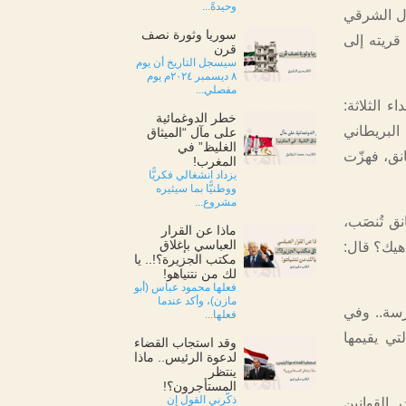
وحيدةً...
مال الشرقي
سوريا وثورة نصف
قريته إلى
قرن
سيسجل التاريخ أن يوم
٨ ديسمبر ٢٠٢٤م يوم
مفصلي...
د الشهداء الثلاثة:
خطر الدوغمائية
لبريطاني
على مآل “الميثاق
الغليظ” في
نق، فهزّت
المغرب!
يزداد انشغالي فكريًّا
ووطنيًّا بما سيثيره
مشروع...
ق تُنصَب،
ماذا عن القرار
العباسي بإغلاق
هيك؟ قال:
مكتب الجزيرة؟!.. يا
لك من نتنياهو!
فعلها محمود عباس (أبو
مازن)، وأكد عندما
رسة.. وفي
فعلها...
تي يقيمها
وقد استجاب القضاء
لدعوة الرئيس.. ماذا
ينتظر
المستأجرون؟!
ذكّرني القول إن
 القوانين