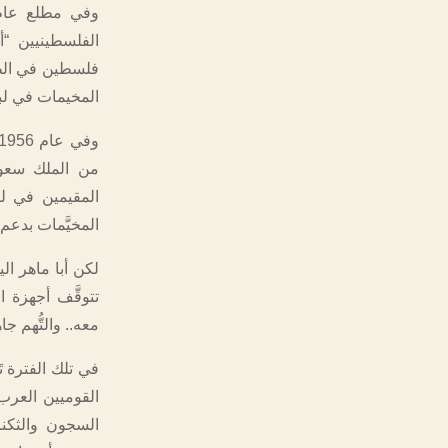
الفلسطينيين “أ
فلسطين في الطلا
المخيمات في لب
من الملك سعود،
المقيمين في لب
المخيَّمات بدعم
لكن أبا ماهر ا
تتوقَّف أجهزة ا
معه.. والتُّهم 
في تلك الفترة ت
القوميين العرب؛
السجون والثكن