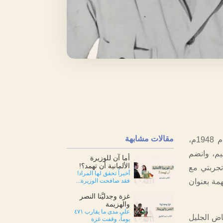
مقالات مشابهة
قصتنا اليوم مع رجل خاض غمار تجربة نضالية ثرية وطويلة، رأى فلسطين قبل عام 1948م،
يم، وانضم
أما آن للوزيرة
الألمانية أن تهمد؟!
تجربتي مع
أخيراً تحقق لها المراد!
مة بعنوان
فقد صافحت الوزيرة...
غزة وجدليَّتا النصر
والهزيمة
على مدى ما يقارب ٤٧١
ياض الجليل
يوماً، وقفت غزة