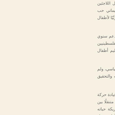
غيل اللاجئين
ليماني حب
ًا لأطفال
ى دعم سنوي
فلسطينيين
ليم أطفال
ياسي، ولم
 والتحقيق
يادة حركة
نقلًا بين
كة حياته