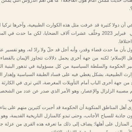
ناك حديث ممكن أمام هول الفاجعة؟ ما هي أهم الدروس التي يمكن 
.
في أن دولا كثيرة قد عرفت مثل هذه الكوارث الطبيعية، وآخرها تركيا ا
زلزال مدمر في فبراير 2023 وخلّف عشرات آلاف الضحايا، لكن ما حدث في 
تلافا.
ول بأن ما حدث قضاء وقدر، وأنه أجل قد حلّ ولا رادّ له، وهو تفسير ع
ل الإسلام؛ لكنه من جهة أخرى يحمل دلالات تتجاوز الإيمان بالقضاء و
سير الحكومة والسلطة السياسية من كل مسؤولية في تدهور البنية ال
ارث الطبيعية، بشكل يغطي فيه على فساد الطبقة السياسية وإهدار الم
من جهة أخرى الباب أمام التأويلات المغرضة، التي ترى في الكارثة عقا
 مصيبة الزلزال والإعصار، وهو الأمر الذي صدر عن عدد من الشخصيا
ي.
 أهل المناطق المنكوبة أن الحكومة قد أجبرت كثيرين منهم على بناء 
 جاذبة للسياح الأجانب، وحتى تبدو كالمنازل التاريخية القديمة، وهو 
 المنازل على أهلها؛ يضاف إلى ذلك ما تعرفه هذه القرى من عزلة ج