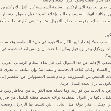
الأمر الذي صعّب وصول فرق الإنقاذ والإغاثة.
إن حجم الجريمة التي ارتكبتها السلطة السياسية كان أثقل، لأن كثيرين
 إمكانية انهيار السدود، وطالبوا بإخلاء المدينة قبل وصول الإعصار،
ر منعت ذلك، وفرضت حظر التجوال متسببة في كارثة حلت بآلاف
بير
لمغرب ولا إعصار ليبيا الكارثة الأخيرة في تاريخ المنطقة، وقد سبقت
ات وزلازل وحرائق، فهل يمكن لما حدث أن يؤسس لثقافة جديدة في ا
ة؟.
صعب الإجابة عن هذا السؤال في ظل بقاء النظام الرسمي العربي ع
ر الفساد وغياب ثقافة المحاسبة والمساءلة؛ وإن متابعة ما يجري 
لات التملص من المسؤولية، وعدم تقديم المسؤولين عن التقصير إلى 
انون ما تزال بعيدة المنال عربيا.
رض له العالم من كوارث، وما تحمله هذه الكوارث من مخاطر ومن قد
لقتل، لكنها في الدول المتقدمة تواجَه بخطط متقنة للتقليل من ضرره
ر الإمكان. ففي دولة مثل اليابان، التي تنشط بها الزلازل، وضعت