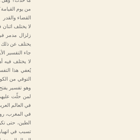
ما حدث؟ وهل ه
من يوم القيامة؟
القضاء والقدر
لا يختلف اثنان 
يختلف عن ذلك اخ
جاء التفسير الأ
لا يختلف فيه أه
يُعفي هذا التف
التوقي من الكو
وهو تفسير يفتح 
لمن حلّت عليهم
في العالم العرب
في المغرب، روى
الطين، حتى تكون
تسبب في انهيار