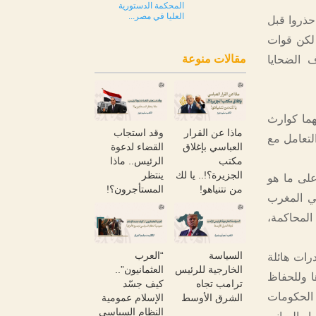
المحكمة الدستورية
العليا في مصر...
 حذروا قبل
 لكن قوات
مقالات منوعة
 الضحايا
هما كوارث
ماذا عن القرار
وقد استجاب
لتعامل مع
العباسي بإغلاق
القضاء لدعوة
مكتب
الرئيس.. ماذا
الجزيرة؟!.. يا لك
ينتظر
لى ما هو
من نتنياهو!
المستأجرون؟!
في المغرب
المحاكمة،
السياسة
“العرب
رات هائلة
الخارجية للرئيس
العثمانيون”..
ا وللحفاظ
ترامب تجاه
كيف جسّد
 الحكومات
الشرق الأوسط
الإسلام عمومية
النظام السياسي