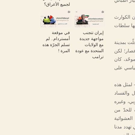
ار المباني
لجميع الأعراق؟
ن الكوارث
بها سلطات
إيران تتجنب
في موقعة
مواجهة جديدة
أمستردام.. لم
ّت بمدينة
مع الولايات
تسلم الجرّة هذه
المتحدة مع عودة
المرة !
إعصار؛ لكن
ترامب
وحّد، كان
لسياسي على
 لمثل هذه
ل والفساد
وبي، وغيره
للحدّ من
لعشوائية
تهدد مدنا