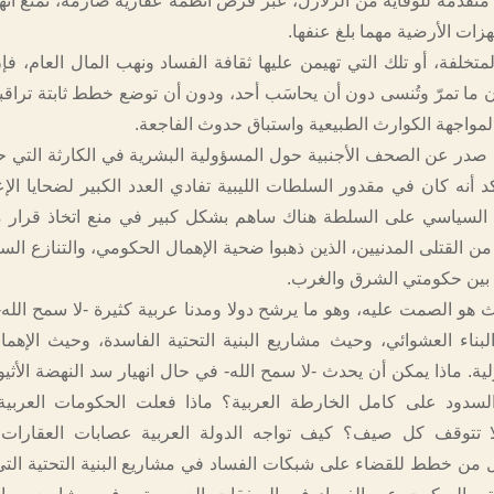
 متقدمة للوقاية من الزلازل، عبر فرض أنظمة عقارية صارمة، تمنع انهي
لهزات الأرضية مهما بلغ عنفها.
متخلفة، أو تلك التي تهيمن عليها ثقافة الفساد ونهب المال العام، فإ
 ما تمرّ وتُنسى دون أن يحاسَب أحد، ودون أن توضع خطط ثابتة تراق
واجهة الكوارث الطبيعية واستباق حدوث الفاجعة.
ي صدر عن الصحف الأجنبية حول المسؤولية البشرية في الكارثة التي حل
ؤكد أنه كان في مقدور السلطات الليبية تفادي العدد الكبير لضحايا ال
 السياسي على السلطة هناك ساهم بشكل كبير في منع اتخاذ قرار م
 من القتلى المدنيين، الذين ذهبوا ضحية الإهمال الحكومي، والتنازع ا
 بين حكومتي الشرق والغرب.
 هو الصمت عليه، وهو ما يرشح دولا ومدنا عربية كثيرة -لا سمح الله-
لبناء العشوائي، وحيث مشاريع البنية التحتية الفاسدة، وحيث الإهما
ية. ماذا يمكن أن يحدث -لا سمح الله- في حال انهيار سد النهضة الأثي
سدود على كامل الخارطة العربية؟ ماذا فعلت الحكومات العربية 
لا تتوقف كل صيف؟ كيف تواجه الدولة العربية عصابات العقارات ا
من خطط للقضاء على شبكات الفساد في مشاريع البنية التحتية التي 