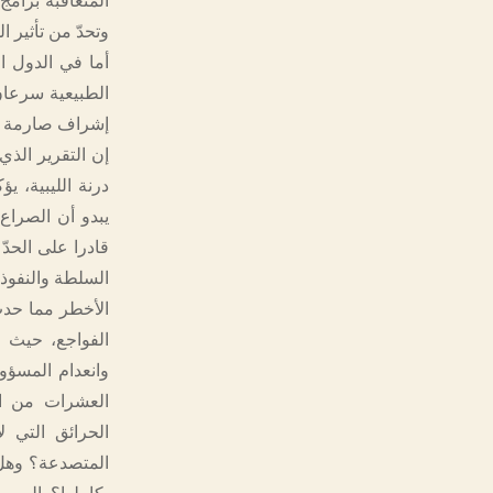
المتعاقبة برامج
وتحدّ من تأثير ا
أما في الدول ال
الطبيعية سرعان
إشراف صارمة لم
إن التقرير الذ
درنة الليبية، ي
يبدو أن الصراع
قادرا على الحدّ
السلطة والنفوذ
الأخطر مما حدث
الفواجع، حيث ا
وانعدام المسؤول
العشرات من ال
الحرائق التي 
المتصدعة؟ وهل 