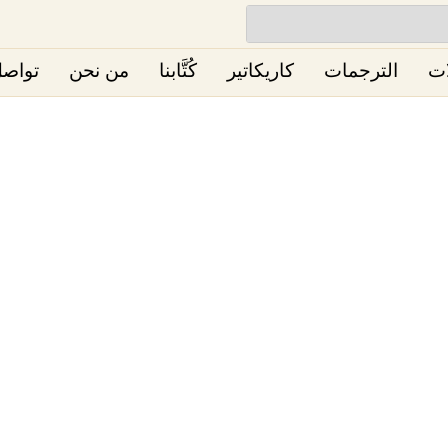
ات
الترجمات
كاريكاتير
كُتَّابنا
من نحن
تواصل