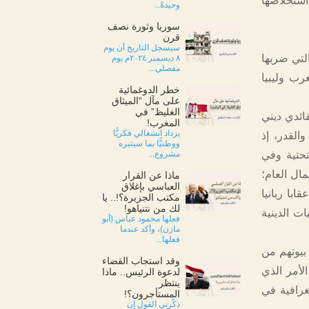
استخلاصها
وحيدةً...
سوريا وثورة نصف
قرن
سيسجل التاريخ أن يوم
لتي ضربها
٨ ديسمبر ٢٠٢٤م يوم
مفصلي...
المغرب وليبيا
خطر الدوغمائية
على مآل “الميثاق
الغليظ” في
قائدي ديني
المغرب!
يزداد انشغالي فكريًّا
القدر، إذ
ووطنيًّا بما سيثيره
تحتية وفي
مشروع...
ال العام؛
ماذا عن القرار
العباسي بإغلاق
با ربانيا
مكتب الجزيرة؟!.. يا
لك من نتنياهو!
ت الدينية
فعلها محمود عباس (أبو
مازن)، وأكد عندما
فعلها...
بيوتهم من
وقد استجاب القضاء
الأمر الذي
لدعوة الرئيس.. ماذا
ينتظر
غرافية في
المستأجرون؟!
ذكّرني القول إن