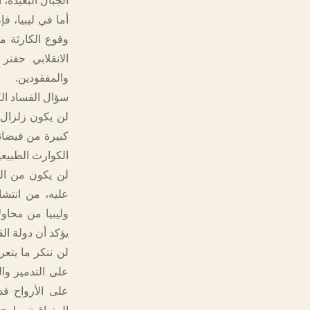
الجبال البعيدة، 
أما في ليبيا، ف
وقوع الكارثة من
الانقلابي حفت
والمفقودين.
سؤال الفساد الك
لن يكون زلزال ا
كبيرة من فيضان
الكوارث الطبيعي
لن يكون من ال
عليه، من انتشا
وليبيا من محاو
يؤكد أن دولة الق
لن ننكر ما يتع
على التدمير وا
على الأرواح قد