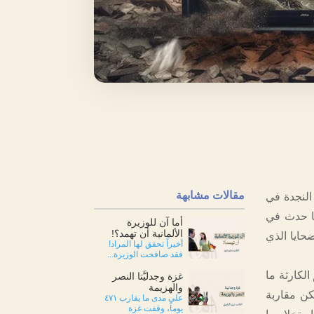
مقالات مشابهة
 النجدة في
ما حدث في
أما آن للوزيرة
الألمانية أن تهمد؟!
ضحايا الذي
أخيراً تحقق لها المراد!
فقد صافحت الوزيرة...
لكارثة ما
غزة وجدليَّتا النصر
والهزيمة
كن مقاربة
على مدى ما يقارب ٤٧١
يوماً، وقفت غزة