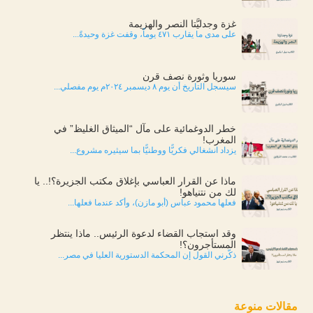
غزة وجدليَّتا النصر والهزيمة
على مدى ما يقارب ٤٧١ يوماً، وقفت غزة وحيدةً...
سوريا وثورة نصف قرن
سيسجل التاريخ أن يوم ٨ ديسمبر ٢٠٢٤م يوم مفصلي...
خطر الدوغمائية على مآل “الميثاق الغليظ” في
المغرب!
يزداد انشغالي فكريًّا ووطنيًّا بما سيثيره مشروع...
ماذا عن القرار العباسي بإغلاق مكتب الجزيرة؟!.. يا
لك من نتنياهو!
فعلها محمود عباس (أبو مازن)، وأكد عندما فعلها...
وقد استجاب القضاء لدعوة الرئيس.. ماذا ينتظر
المستأجرون؟!
ذكّرني القول إن المحكمة الدستورية العليا في مصر...
مقالات منوعة