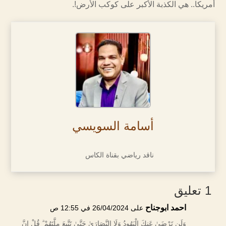
أمريكا.. هي الكذبة الأكبر على كوكب الأرض!.
أسامة السويسي
ناقد رياضي بقناة الكاس
1 تعليق
احمد ابوجناح
على 26/04/2024 في 12:55 ص
وَلَن تَرْضَىٰ عَنكَ الْيَهُودُ وَلَا النَّصَارَىٰ حَتَّىٰ تَتَّبِعَ مِلَّتَهُمْ ۗ قُلْ إِنَّ