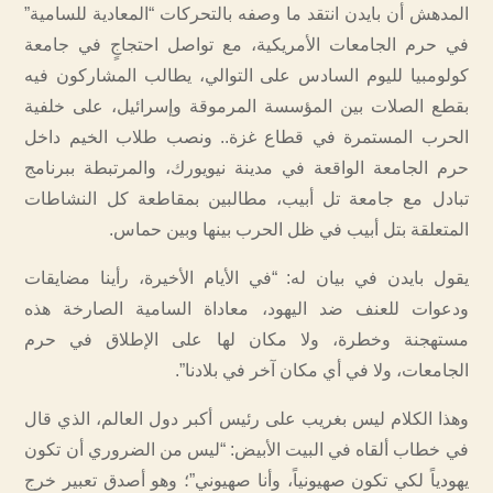
المدهش أن بايدن انتقد ما وصفه بالتحركات “المعادية للسامية”
في حرم الجامعات الأمريكية، مع تواصل احتجاجٍ في جامعة
كولومبيا لليوم السادس على التوالي، يطالب المشاركون فيه
بقطع الصلات بين المؤسسة المرموقة وإسرائيل، على خلفية
الحرب المستمرة في قطاع غزة.. ونصب طلاب الخيم داخل
حرم الجامعة الواقعة في مدينة نيويورك، والمرتبطة ببرنامج
تبادل مع جامعة تل أبيب، مطالبين بمقاطعة كل النشاطات
المتعلقة بتل أبيب في ظل الحرب بينها وبين حماس.
يقول بايدن في بيان له: “في الأيام الأخيرة، رأينا مضايقات
ودعوات للعنف ضد اليهود، معاداة السامية الصارخة هذه
مستهجنة وخطرة، ولا مكان لها على الإطلاق في حرم
الجامعات، ولا في أي مكان آخر في بلادنا”.
وهذا الكلام ليس بغريب على رئيس أكبر دول العالم، الذي قال
في خطاب ألقاه في البيت الأبيض: “ليس من الضروري أن تكون
يهودياً لكي تكون صهيونياً، وأنا صهيوني”؛ وهو أصدق تعبير خرج