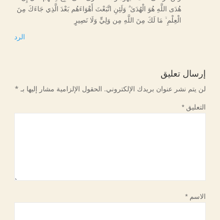
هُدَى اللَّهِ هُوَ الْهُدَىٰ ۗ وَلَئِنِ اتَّبَعْتَ أَهْوَاءَهُم بَعْدَ الَّذِي جَاءَكَ مِنَ
الْعِلْمِ ۙ مَا لَكَ مِنَ اللَّهِ مِن وَلِيٍّ وَلَا نَصِيرٍ
الرد
إرسال تعليق
لن يتم نشر عنوان بريدك الإلكتروني.
الحقول الإلزامية مشار إليها بـ
*
التعليق
*
الاسم
*