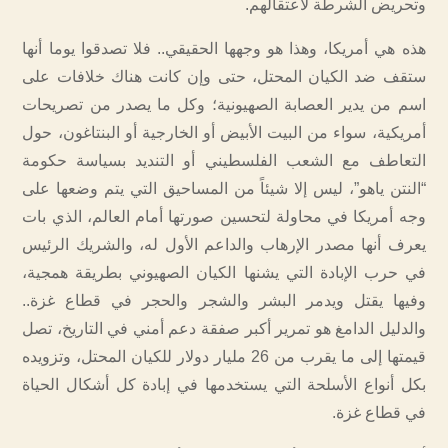
وتحريض الشرطة لاعتقالهم.
هذه هي أمريكا، وهذا هو وجهها الحقيقي.. فلا تصدقوا يوما أنها
ستقف ضد الكيان المحتل، حتى وإن كانت هناك خلافات على
اسم من يدير العصابة الصهيونية؛ وكل ما يصدر من تصريحات
أمريكية، سواء من البيت الأبيض أو الخارجية أو البنتاغون، حول
التعاطف مع الشعب الفلسطيني أو التنديد بسياسة حكومة
“النتن ياهو”، ليس إلا شيئاً من المساحيق التي يتم وضعها على
وجه أمريكا في محاولة لتحسين صورتها أمام العالم، الذي بات
يعرف أنها مصدر الإرهاب والداعم الأول له، والشريك الرئيس
في حرب الإبادة التي يشنها الكيان الصهيوني بطريقة همجية،
وفيها يقتل ويدمر البشر والشجر والحجر في قطاع غزة..
والدليل الدامغ هو تمرير أكبر صفقة دعم أمني في التاريخ، تصل
قيمتها إلى ما يقرب من 26 مليار دولار للكيان المحتل، وتزويده
بكل أنواع الأسلحة التي يستخدمها في إبادة كل أشكال الحياة
في قطاع غزة.