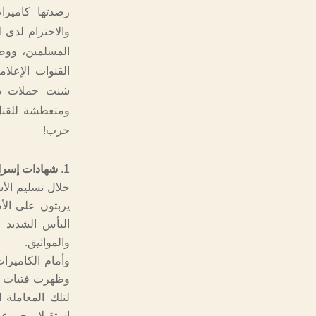
رصدتها كاميرا
والاحترام لدى ا
المسلمين، ووصف
القنوات الإعلام
شنت حملات دعا
ومتعطشة للقتل، 
حرب!
شهادات إسرائي
خلال تسليم الأ
يربتون على ال
البأس الشديد 
والمواثيق.
وأمام الكاميرا
وظهرت فتيات وس
لتلك المعاملة 
استقبلا مجموع