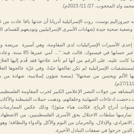
ولد المحجوب، 27/ 11/ 2023م).
 جيروزاليم بوست، روت الإسرائيلية أدريانا أن جدتها يافا عادت من غ
ضعية صحية جيدة (شهادات الأسرى الإسرائيليين وتوديعهم للقسام، ال
ة إحدى الأسيرات الإسرائيليات لدى المقاومة، وهي أسيرة مريضة 
السن، منشورًا عبر حسابها في فيسبوك، قالت في
كانت عليه، على الرغم من أنها لم تأخذ علاجها فقد قُدم إليها العلا
ستشفيات الإسرائيلية لم تكن تعالجها جيّدا، وفي غزّة عالجوها العل
ا الألم ويحسن من صحتها!” (منصة شؤون إسلامية، شهادة من ب
المشاهد من جولات النصر الإعلامي الكبير لحرب المقاومة الفلسطينية
ث دحضت ادعاءات الصهاينة وحلفائهم، وذهبت حملات الشيطنة والأكاذي
سنوات أدراج الرياح، فكانت هباء منثورًا؛ وذلك عكس الممارسات 
ي تمارسها سلطات الاحتلال بحق الأسرى الفلسطينيين، من الاضطهاد 
الانفرادي، والإذلال، والحرمان من النوم والأكل والدواء والنظافة؛ وهو
الذين خرجوا في صفقات التبادل الأخيرة.