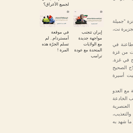
لجميع الأعراق؟
زة “جميلة
جزيرة نت،
إيران تتجنب
في موقعة
مواجهة جديدة
أمستردام.. لم
مع الولايات
تسلم الجرّة هذه
وطاعنة في
المتحدة مع عودة
المرة !
ه: “… أمي عمرها 85 سنة، وعادت من غزة
ترامب
ج في غزة.
اج الصحيح
يت أسيرة
 مع العدو
ب الخادعة
العنصرية
والتعذيب،
 ما شهد به