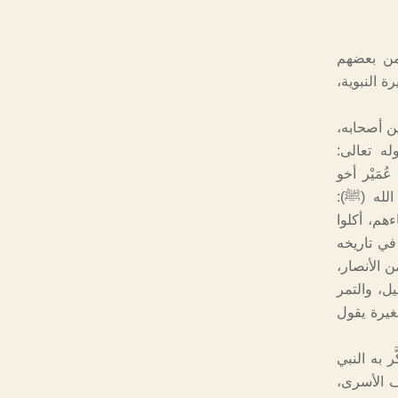
 من بعضهم
ة النبوية،
ين أصحابه،
له تعالى:
: 8]. فهذا أبو عزيز بن عُمَيْر أخو
لله (ﷺ):
ءهم، أكلوا
طبراني في الصغير (401)، والطبري في تاريخه
هْط من الأنصار،
ليل، والتمر
مغيرة يقول
ر به النبي
ف الأسرى،