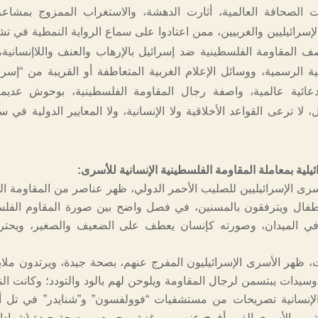
ت الصحافة العالمية، أثارت الدهشة، والاستغراب الممزوج بمشاعر
لإسرائيليين والغربيين، ممن اعتادوا على سماع الرواية النمطية في ت
 المقاومة الفلسطينية ضد إسرائيل بالإرهاب والعنف واللاإنسانية
ية الرسمية، ووسائل الإعلام الغربية المتعاطفة أو القريبة من “إسرائ
ئية عالمية، واصفة رجال المقاومة الفلسطينية، بوحوش عديمة
لا ترعى القواعد الأخلاقية ولا الإنسانية، ولا المعايير الدولية في 
لية بمعاملة المقاومة الفلسطينية الإنسانية للأسرى:
سرى الإسرائيليين للصليب الأحمر الدولي، ظهر عناصر من المقاومة ال
أطفال ويترفقون بالمسنين، في فصل واضح بين صورة المقاوم الفل
في الميدان، وصورته كإنسان يعطف على الضعيف والصغير، ويحترم
ت، ظهر الأسرى الإسرائيليون المفرج عنهم، بصحة جيدة، ويرتدون ملا
يدات يبتسمن لرجال المقاومة ويلوحن لهم بالود والتودد؛ وكانت النتا
الإنسانية تصريحات من مستشفيات “فوولفسون” و”شنايدر” في تل أب
ة من الأسرى الذين أفرج عنهم من غزة، وجميعهم بصحة جيدة (شهاد