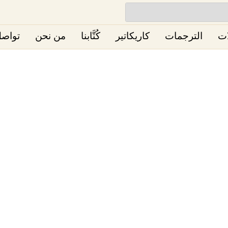
ات
الترجمات
كاريكاتير
كُتَّابنا
من نحن
تواصل