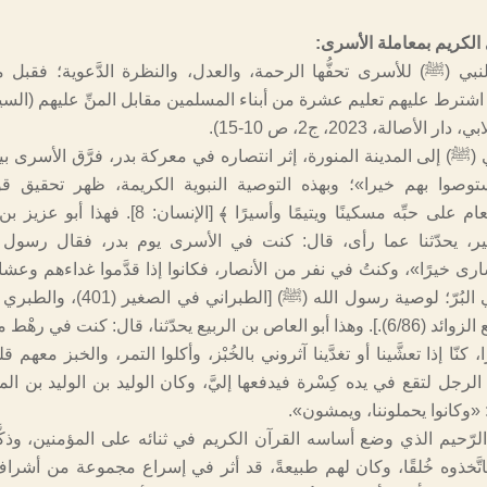
 الكريم بمعاملة الأسرى:
نبي (ﷺ) للأسرى تحفُّها الرحمة، والعدل، والنظرة الدَّعوية؛ فقبل
اشترط عليهم تعليم عشرة من أبناء المسلمين مقابل المنِّ عليهم (السير
أصالة، 2023، ج2، ص 10-15).
(ﷺ) إلى المدينة المنورة، إثر انتصاره في معركة بدر، فرَّق الأسرى ب
وصوا بهم خيرا»؛ وبهذه التوصية النبوية الكريمة، ظهر تحقيق قو
﴿ويُطعِمون الطَّعام على حبِّه مسكينًا ويتيمًا وأسيرًا ﴾ [الإنسان
 يحدّثنا عما رأى، قال: كنت في الأسرى يوم بدر، فقال رسول ا
رى خيرًا»، وكنتُ في نفر من الأنصار، فكانوا إذا قدَّموا غداءهم وعشا
التمر وأطعموني البُرّ؛ لوصية رسول الله (ﷺ) [ال
(2/460)، ومجمع الزوائد (6/86).]. وهذا أبو العاص بن الربيع يحدّثنا، قال: كنت في ر
كنّا إذا تعشَّينا أو تغدَّينا آثروني بالخُبْز، وأكلوا التمر، والخبز معهم ق
الرجل لتقع في يده كِسْرة فيدفعها إليَّ، وكان الوليد بن الوليد بن ال
 «وكانوا يحملوننا، ويمشون».
 الرّحيم الذي وضع أساسه القرآن الكريم في ثنائه على المؤمنين، وذكَّ
اتَّخذوه خُلقًا، وكان لهم طبيعةً، قد أثر في إسراع مجموعة من أشرا