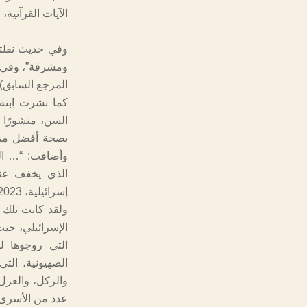
الآيات القرآنية، محمد 
وفي حديث نقلته
ومشرقة”، وفي و
المرجع السابق).
كما نشرت اِبن
بصحة أفضل مما 
وأضافت: “… الم
الذي يخفف عنه
إسرائيلية، 27/11/2023م).
ولقد كانت تلك 
الإسرائيلي، حي
التي روجوها ل
الصهيونية، الت
والركل، والعزل 
عدد من الأسرى 