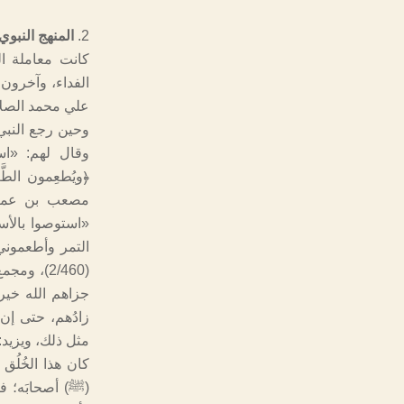
المنهج النبوي
كانت معاملة ال
الفداء، وآخرون 
علي محمد الصلابي، دار ال
وحين رجع النبي 
وقال لهم: «است
مصعب بن عمير،
«استوصوا بالأسا
جزاهم الله خيرا، 
زادُهم، حتى إن 
مثل ذلك، ويزيد:
كان هذا الخُلُق
(ﷺ) أصحابَه؛ ف