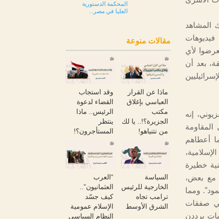
المحكمة الدستورية
العليا في مصر...
ك المشاهد
والقناة 13 وغيرها…” نقلت فيديوهات
مقالات منوعة
عرضوا لأي
قة، بعد أن
سرائيليين
ماذا عن القرار
وقد استجاب
العباسي بإغلاق
القضاء لدعوة
مكتب
الرئيس.. ماذا
وار تلفزيوني، إنه
الجزيرة؟!.. يا لك
ينتظر
 المقاومة
من نتنياهو!
المستأجرون؟!
ا أعطاهم
لإسلامية،
نية خطيرة
السياسة
“العرب
م مع بعض،
الخارجية للرئيس
العثمانيون”..
ود”. ومما
ترامب تجاه
كيف جسّد
في صفقات
الشرق الأوسط
الإسلام عمومية
ليات يرددن
النظام السياسي