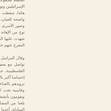
الإسرائيليين وتودي
هكذا، سقطت ورق
وصور الأسرى مع
نوع من الإهانة 
شهدت عليها الم
المفرج عنهم خل
تواصل مع بعض ا
الفلسطينية، ج
إحساسا أكبر بال
تزويدهم بالغذا
وقاسية تحت ال
ويقومون بأنشطت
بلغنا من المش
المبادلة، أخذوا