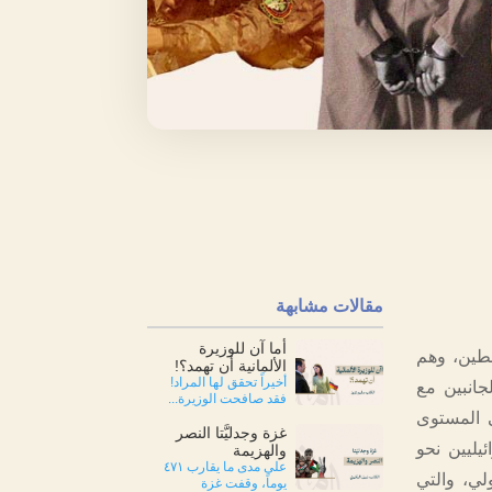
مقالات مشابهة
أما آن للوزيرة
سطين، وهم
الألمانية أن تهمد؟!
أخيراً تحقق لها المراد!
جانبين مع
فقد صافحت الوزيرة...
ى المستوى
غزة وجدليَّتا النصر
يليين نحو
والهزيمة
على مدى ما يقارب ٤٧١
لي، والتي
يوماً، وقفت غزة