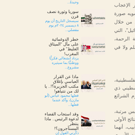
وحيدةً...
 الإعجاب
سوريا وثورة نصف
شويه صورة
قرن
سيسجل التاريخ أن يوم
، من خلال
٨ ديسمبر ٢٠٢٤م يوم
يل”، التي
مفصلي...
 الرحمة،
خطر الدوغمائية
على مآل “الميثاق
سلم ولا في
الغليظ” في
المغرب!
يزداد انشغالي فكريًّا
ووطنيًّا بما سيثيره
مشروع...
ماذا عن القرار
فلسطينية،
العباسي بإغلاق
مكتب الجزيرة؟!.. يا
سطيني ذي
لك من نتنياهو!
 الشرائع
فعلها محمود عباس (أبو
مازن)، وأكد عندما
فعلها...
بس مرتبة،
وقد استجاب القضاء
لدعوة الرئيس.. ماذا
ئج الأولى
ينتظر
يب، أنهما
المستأجرون؟!
ذكّرني القول إن
ات الأسرى