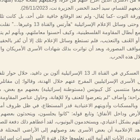
عهم للقسام، سيد أحمد الخضر، الجزيرة نت، 26/11/2023).
ة التوت -كما يُقال- ولم تعد الوقائع خافية على أحد، بل كانت تل
واضحة للعيان، وحتى وسائل الإعلام الإسرائيلية “هآرتس 
 أبطال المقاومة الفلسطينية، وكيف أحسنوا معاملتهم، وبأنهم لم يت
أو العُنف والتعذيب، فلم تستطع وسائل الإعلام تلك إلا أن تُقر بالحقي
واقف المصورة، وبعد أن تواترت بذلك شهادات الأسرى الأمريكان والإ
ال هذه الحرب.
وقال المراسل العسكري في القناة الـ 13 الإسرائيلية ألون بن دافيد، خلال ح
لأسرى الإسرائيليين المفرج عنهم خلال الهدنة، وقالوا: إن مقاتلي
معوا منتسبي كل كيبوتس (مستوطنة إسرائيلية) بعضهم مع بعض، م
راحة؛ وأضاف “لم يتعرضوا للعنف ولا للإهانة، وحاول عناصر المقاومة ا
ء وبالمسكنات وأدويتهم الاعتيادية قدر المستطاع، في ظل ظروف أم
أرض وداخل الأنفاق؛ وتابع قوله: “كانوا يجلسون، ويتحدثون بعضه
هم بشكل اعتيادي، ويستخدمون اليوتيوب، لقد أعطاهم ذلك دفعة للصم
اهد الإعلامية أن بعض الأسرى بعد وصولهم إلى الأراضي المحتلة 
 يرددون الآيات القرآنية التي تعلموها خلال فترة الأسر (أسيرات إسرائي