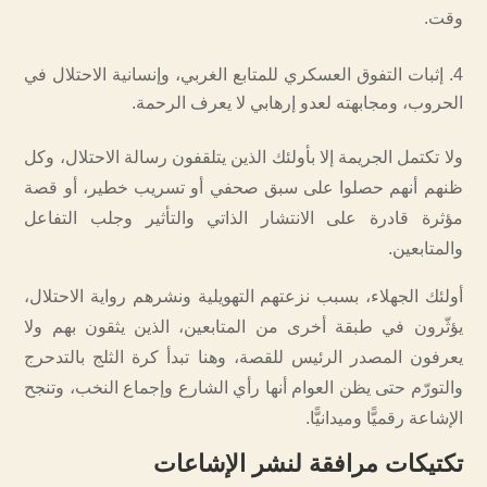
وقت.
إثبات التفوق العسكري للمتابع الغربي، وإنسانية الاحتلال في
الحروب، ومجابهته لعدو إرهابي لا يعرف الرحمة.
ولا تكتمل الجريمة إلا بأولئك الذين يتلقفون رسالة الاحتلال، وكل
ظنهم أنهم حصلوا على سبق صحفي أو تسريب خطير، أو قصة
مؤثرة قادرة على الانتشار الذاتي والتأثير وجلب التفاعل
والمتابعين.
أولئك الجهلاء، بسبب نزعتهم التهويلية ونشرهم رواية الاحتلال،
يؤثّرون في طبقة أخرى من المتابعين، الذين يثقون بهم ولا
يعرفون المصدر الرئيس للقصة، وهنا تبدأ كرة الثلج بالتدحرج
والتورّم حتى يظن العوام أنها رأي الشارع وإجماع النخب، وتنجح
الإشاعة رقميًّا وميدانيًّا.
تكتيكات مرافقة لنشر الإشاعات