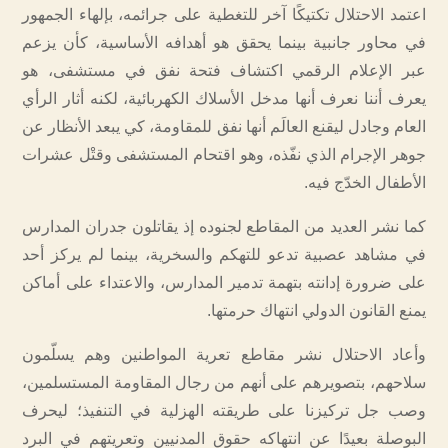
اعتمد الاحتلال تكتيكًا آخر للتغطية على جرائمه، بإلهاء الجمهور
في محاور جانبية بينما يحقق هو أهدافه الأساسية، كأن يزعم
عبر الإعلام الرقمي اكتشاف فتحة نفق في مستشفى، هو
يعرف أننا نعرف أنها مدخل الأسلاك الكهربائية، لكنه أثار الرأي
العام وجادل ليقنع العالَم أنها نفق للمقاومة، كي يبعد الأنظار عن
جوهر الإجرام الذي نفّذه، وهو اقتحام المستشفى وقتْل عشرات
الأطفال الخدّج فيه.
كما نشر العديد من المقاطع لجنوده إذ يقاتلون جدران المدارس
في مشاهد عصبية تدعو للتهكم والسخرية، بينما لم يركز أحد
على ضرورة إدانته بتهمة تدمير المدارس، والاعتداء على أماكن
يمنع القانون الدولي انتهاك حرمتها.
وأعاد الاحتلال نشر مقاطع تعرية المواطنين وهم يسلّمون
سلاحهم، بتصويرهم على أنهم من رجال المقاومة المستسلمين،
وصب جل تركيزنا على طريقته الهزلية في التنفيذ؛ ليحرف
البوصلة بعيدًا عن انتهاكه حقوق المدنيين وتعريتهم في البرد