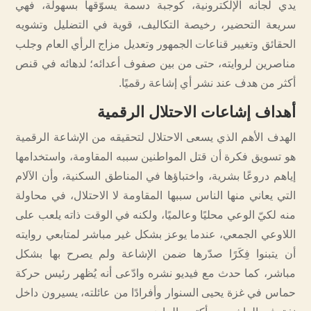
يدي لجانه الإلكترونية، كوجبة دسمة يسوّقها بسهولة، فهي
سريعة التحضير، رخيصة التكاليف، قوية في التضليل وتشويه
الحقائق وتغيير قناعات الجمهور وتعديل مزاج الرأي العام وجلب
مناصرين لروايته، حتى من بين صفوف أعدائه؛ لدهائه في قنص
أكثر من هدف عند نشر أي إشاعة رقميًا.
أهداف إشاعات الاحتلال الرقمية
الهدف الأهم الذي يسعى الاحتلال لتحقيقه من الإشاعة الرقمية
هو تسويق فكرة أن قتل المواطنين سببه المقاومة، واستخدامها
إياهم دروعًا بشرية، واختباؤها في المناطق السكنية، وأن الآلام
التي يعاني منها الناس سببها المقاومة لا الاحتلال، في محاولة
منه لكيّ الوعي محليًا وعالميًا، ولكنه في الوقت ذاته يلعب على
اللاوعي الجمعي، عندما يوعز بشكل غير مباشر لمتابعي روايته
أن يتبنوا فِكَرًا صدّرها ضمن الإشاعة ولم يصرح بها بشكل
مباشر، كما حدث مع فيديو نشره وادّعى أنه يُظهر رئيس حركة
حماس في غزة يحيى السنوار وأفرادًا من عائلته، يسيرون داخل