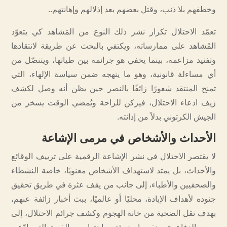
وخطفهم بلا ذنب، وقتل بعضهم بعد إذلالهم وإهانتهم..
تعمّد الاحتلال تكرار نشر ذلك النوع من المَشاهد كي يتعوّد
المُشاهد على ممارساته، ويكتفي بالبحث عن طريقة لانتقادها
وتفنيد مزاعمه، بينما يخفي هو جرائمه بين طياتها، ويتنصّل من
أي مساءلة قانونية، وهو ما ينهجه ضمن سياسة الإلهاء، التي
تمنح المنتقد شعورًا زائفًا بالنصر حين يظن أنه وصل لكشف
زيف ادعاء الاحتلال، فيركن للراحة ويُمضي الوقت يسخر من
الجيش الكرتوني بدلاً من إدانته.
الأحداث والأشخاص في مرمى الإشاعة
لا يقتصر الاحتلال في نشر الإشاعة الرقمية على تزييف الوقائع
والأحداث، بل يمتد لاستهداف الأشخاص معنويًا، خاصة النشطاء
والصحفيين والأطباء، إلى جانب من يقف عثرة في طريق تحقيق
جنوده لأهداف الإبادة، محليًا أو عالميًا، ببث أخبار زائفة عنهم،
بهدف نقل الضحية من خانة الهجوم وكشف جرائم الاحتلال، إلى