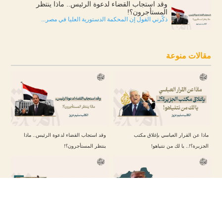
وقد استجاب القضاء لدعوة الرئيس.. ماذا ينتظر
المستأجرون؟!
ذكّرني القول إن المحكمة الدستورية العليا في مصر...
مقالات منوعة
ماذا عن القرار العباسي بإغلاق مكتب
وقد استجاب القضاء لدعوة الرئيس.. ماذا
الجزيرة؟!.. يا لك من نتنياهو!
ينتظر المستأجرون؟!
السياسة الخارجية للرئيس ترامب تجاه الشرق
“العرب العثمانيون”.. كيف جسّد الإسلام عمومية