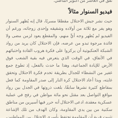
نفق في العاشر من أكتوبر الماضي.
فيديو السنوار مثالاً
حيث نشر جيش الاحتلال مقطعًا مسربًا، قال إنه يُظهر السنوار
وهو يفر مع ثلاثة من أولاده وشقيقه وإحدى زوجاته، ورغم أن
الفيديو لم يُظهر وجه أيٍّ منهم، والمقطع يعود لزمن مضى ولا
فائدة مرجوة تبدو من عرضه، فإن الاحتلال كان يريد من رواد
الشبكة العنكبوتية أن يركزوا على فكرة هروب القادة واختبائهم
في الأنفاق، في الوقت الذي يتعرض فيه بقية الشعب فوق
الأرض للإبادة الجماعية، وهذا ما حدث بالفعل، إذ تطوع جمع
غفير من النشطاء للجدال بطريقة تخدم فكرة الاحتلال وتحقق
غايته، وبذا أعاد الاحتلال كرة النار إلى صدر المقاومة كما فعل
بمقاطع كثيرة نشرها سابقًا، بلغت ذروتها في الجدل بين رواد
مواقع التواصل بعد مقتل نحو مائة مواطن في رفح في عملية
عسكرية معقدة، ادعى الاحتلال أنه حرر فيها أسيرين من مناطق
سكنية من بين يدي المقاومة، وكان الهدف من تلك الإشاعة
تثبيت فرية أن المقاومة تحتفظ بأسرى الاحتلال بين المواطنين،