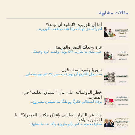
مقالات مشابهة
أما آن للوزيرة الألمانية أن تهمد؟!
أخيراً تحقق لها المراد! فقد صافحت الوزيرة...
غزة وجدليَّتا النصر والهزيمة
على مدى ما يقارب ٤٧١ يوماً، وقفت غزة وحيدةً...
سوريا وثورة نصف قرن
سيسجل التاريخ أن يوم ٨ ديسمبر ٢٠٢٤م يوم مفصلي...
خطر الدوغمائية على مآل “الميثاق الغليظ” في
المغرب!
يزداد انشغالي فكريًّا ووطنيًّا بما سيثيره مشروع...
ماذا عن القرار العباسي بإغلاق مكتب الجزيرة؟!.. يا
لك من نتنياهو!
فعلها محمود عباس (أبو مازن)، وأكد عندما فعلها...