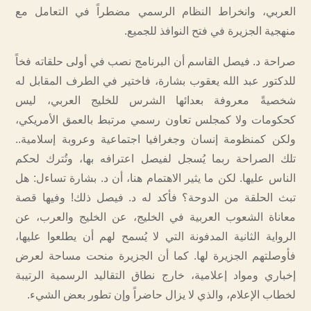
العربي، وانخراط النظام الرسمي مضطراً في التعامل مع
منهجية الجزيرة في فتح النوافذ للجميع.
صراحة د. فيصل القاسم أن البرنامج نصب في أولى حلقاته فخاً
للدكتور عبد الله يعقوب بشارة، فاختير في الطرف المقابل له
شخصيةً معروفة بعدائها الشرس للخليج العربي، ليس
كحكومات ولا كمجلس تعاون رسمي مرتبط بالعمق الأمريكي،
ولكن كمنظومة إنسان وجغرافيا اجتماعية وعروبة إسلامية..
تلك الصراحة ربما يُسجل لفيصل اعترافه بها، وتُترك لحكم
الناس عليها. لكن ما يثير الاهتمام هنا، أن د. بشارة تساءل: هل
تبث الحلقة من الدوحة؟ فأكد له د. فيصل ذلك! وفيها قصة
معاناة الشعوب العربية في الخليج، عن الخليج والعرب، عن
الرواية الثانية المدفونة التي لا يُسمح لهم أن يطلعوا عليها،
فأوصلتهم الجزيرة لها. كما أن الجزيرة منحت مساحة لعرض
إخباري ومواد إعلامية، خارج نطاق التقاليد الرسمية الرتيبة
لخطاب الإعلام، والذي لا يزال حاضراً وإن تطور بعض الشيء.