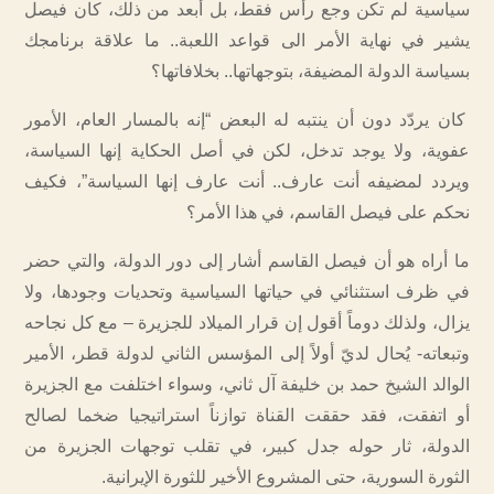
سياسية لم تكن وجع رأس فقط، بل أبعد من ذلك، كان فيصل
يشير في نهاية الأمر الى قواعد اللعبة.. ما علاقة برنامجك
بسياسة الدولة المضيفة، بتوجهاتها.. بخلافاتها؟
كان يردّد دون أن ينتبه له البعض “إنه بالمسار العام، الأمور
عفوية، ولا يوجد تدخل، لكن في أصل الحكاية إنها السياسة،
ويردد لمضيفه أنت عارف.. أنت عارف إنها السياسة”، فكيف
نحكم على فيصل القاسم، في هذا الأمر؟
ما أراه هو أن فيصل القاسم أشار إلى دور الدولة، والتي حضر
في ظرف استثنائي في حياتها السياسية وتحديات وجودها، ولا
يزال، ولذلك دوماً أقول إن قرار الميلاد للجزيرة – مع كل نجاحه
وتبعاته- يُحال لديّ أولاً إلى المؤسس الثاني لدولة قطر، الأمير
الوالد الشيخ حمد بن خليفة آل ثاني، وسواء اختلفت مع الجزيرة
أو اتفقت، فقد حققت القناة توازناً استراتيجيا ضخما لصالح
الدولة، ثار حوله جدل كبير، في تقلب توجهات الجزيرة من
الثورة السورية، حتى المشروع الأخير للثورة الإيرانية.