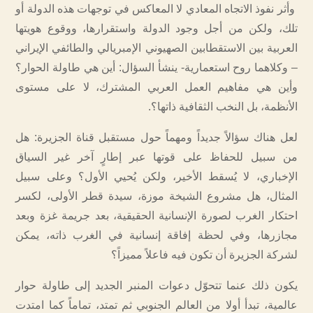
وأثر نفوذ الاتجاه المعادي لا المعاكس في توجهات هذه الدولة أو
تلك، ولكن من أجل وجود الدولة واستقرارها، ووقوع هويتها
العربية بين الاستقطابين الصهيوني الإمبريالي والطائفي الإيراني
– وكلاهما روح استعمارية- ينشأ السؤال: أين هي طاولة الحوار؟
وأين هي مفاهيم العمل العربي المشترك، لا على مستوى
الأنظمة، بل النخب الثقافية ذاتها؟.
لعل هناك سؤالاً جديداً ومهماً حول مستقبل قناة الجزيرة: هل
من سبيل للحفاظ على قوتها عبر إطارٍ آخر غير السياق
الإخباري، لا يُسقط الأخير، ولكن يُحيي الأول؟ وعلى سبيل
المثال، هل مشروع الشيخة موزة، سيدة قطر الأولى، لكسر
احتكار الغرب لصورة الإنسانية الحقيقية، بعد جريمة غزة وبعد
مجازرها، وفي لحظة إفاقة إنسانية في الغرب ذاته، يمكن
لشركة الجزيرة أن تكون فيه فاعلاً مميزاً؟
يكون ذلك عنما تتحوّل دعوات المنبر الجديد إلى طاولة حوار
عالمية، تبدأ أولا من العالم الجنوبي ثم تمتد، تماماً كما امتدت