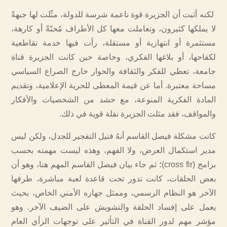
لكنه أثبت أن الجزيرة قوة ناعمة شرسة للدولة، مثّلت لها جبهةً
لا يملكها كثيرون، وتعاملت معها كل الأطراف مُحبّةً أو كارهة،
مستثمرة أو انتهازية أو مستقلة، رأت فيها خدمة تقاطعية
لكفاحها، أو بلاغها الفكري، وخاصة حين كانت الجزيرة قناة
جامعة، تعطي للفكر والثقافة والحوار خارج الصراع السياسي
مساحة معتبرة. أما عن قيمة المعطى للحرية الإعلامية، وتقديم
المادة الفكرية المنوعة، مع حشد من الشخصيات والأفكار
والمواقف، فقد مثلت الجزيرة نقلة قوية في ذلك.
كانت مشكلة فيصل القاسم أنهُ فتيل التفجير للجدل، ولكن ليس
مدير استكمال العرض، ولا الفهم، وهذه ليست مهمته بحسب
برامج (cross fir)؛ ثم جاء بيان فيصل القاسم المهم هنا، وهو أن
بعض الحلقات، كانت تدور تحت قاعدة لعبة مباشرة، طرفها
الآخر هو النظام الرسمي، وممثل جهازه الأمني الخاص، بحيث
يعمل على إفساد الحلقة والتشويش على الضيف الآخر. وهو
مؤشر مهم لدور القناة في التأثير على توجهات الرأي العام