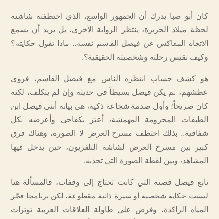
كان أبو صبا يدرك أن الجمهور الواسع، الذي اختطفته شاشته
لحظة ميلاد الجزيرة، ينتظر الرواية الأخرى، بل يريد أن يسمع
الاتجاه المعاكس عن فيصل القاسم نفسه.. ماذا تقول حكايته؟
وكيف نقيس رحلته وشخصيته الحقيقية؟.
هو كشف حساب انتظره الناس مع فيصل القاسم، فروى
عطشهم، لم يكن فيصل بسيطاً في حديثه وإن لم يتكلف، لكنه
كان صريحاً؛ وأول صدمة شجاعة ذكية، هي بيانه أنني فيصل ابن
الطبقات المحرومة المهمشة، أعتز بكفاحي وأعرضه بكل
شفافية.. بذلك اختطف مسرح العرض لا الصورة، وهناك فرق
كبير بين مسرح العرض لشاشة التلفزيون، حين يدخل فيها
المشاهد، وبين لقطة الصورة التي تجذبه.
تابع فيصل قصته التي كانت تحتاج إلى وقفات، فالمسألة هنا
ليست حكاية شخصية أو سيرة ذاتية مقطوعة، لكن برنامجا فجّر
المياه الراكدة، وفرض على طاولة العلاقات العربية توترات