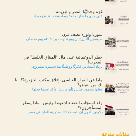
غزة وجدليَّتا النصر والهزيمة
على مدى ما يقارب ٤٧١ يوماً، وقفت غزة وحيدةً...
سوريا وثورة نصف قرن
سيسجل التاريخ أن يوم ٨ ديسمبر ٢٠٢٤م يوم مفصلي...
خطر الدوغمائية على مآل “الميثاق الغليظ” في
المغرب!
يزداد انشغالي فكريًّا ووطنيًّا بما سيثيره مشروع...
ماذا عن القرار العباسي بإغلاق مكتب الجزيرة؟!.. يا
لك من نتنياهو!
فعلها محمود عباس (أبو مازن)، وأكد عندما فعلها...
وقد استجاب القضاء لدعوة الرئيس.. ماذا ينتظر
المستأجرون؟!
ذكّرني القول إن المحكمة الدستورية العليا في مصر...
مقالات منوعة