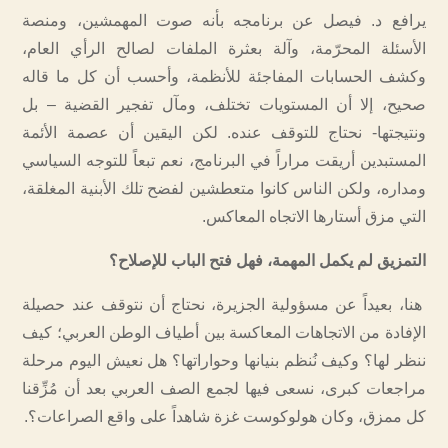
يرافع د. فيصل عن برنامجه بأنه صوت المهمشين، ومنصة
الأسئلة المحرّمة، وآلة بعثرة الملفات لصالح الرأي العام،
وكشف الحسابات المفاجئة للأنظمة، وأحسب أن كل ما قاله
صحيح، إلا أن المستويات تختلف، ومآل تفجير القضية – بل
ونتيجتها- نحتاج للتوقف عنده. لكن اليقين أن عصمة الأئمة
المستبدين أريقت مراراً في البرنامج، نعم تبعاً للتوجه السياسي
ومداره، ولكن الناس كانوا متعطشين لفضح تلك الأبنية المغلقة،
التي مزق أستارها الاتجاه المعاكس.
التمزيق لم يكمل المهمة، فهل فتح الباب للإصلاح؟
هنا، بعيداً عن مسؤولية الجزيرة، نحتاج أن نتوقف عند حصيلة
الإفادة من الاتجاهات المعاكسة بين أطياف الوطن العربي؛ كيف
ننظر لها؟ وكيف نُنظم بنيانها وحواراتها؟ هل نعيش اليوم مرحلة
مراجعات كبرى، نسعى فيها لجمع الصف العربي بعد أن مُزِّقنا
كل ممزق، وكان هولوكوست غزة شاهداً على واقع الصراعات؟.