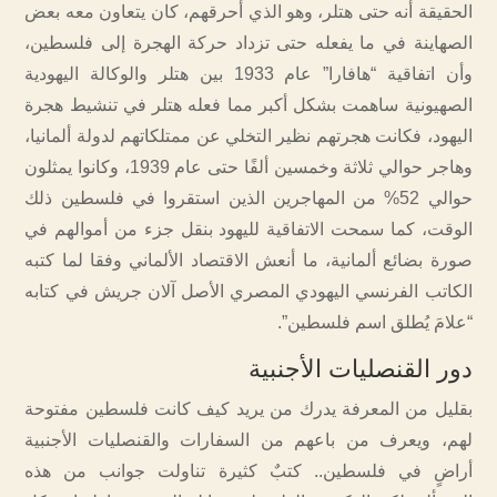
الحقيقة أنه حتى هتلر، وهو الذي أحرقهم، كان يتعاون معه بعض
الصهاينة في ما يفعله حتى تزداد حركة الهجرة إلى فلسطين،
وأن اتفاقية “هافارا” عام 1933 بين هتلر والوكالة اليهودية
الصهيونية ساهمت بشكل أكبر مما فعله هتلر في تنشيط هجرة
اليهود، فكانت هجرتهم نظير التخلي عن ممتلكاتهم لدولة ألمانيا،
وهاجر حوالي ثلاثة وخمسين ألفًا حتى عام 1939، وكانوا يمثلون
حوالي 52% من المهاجرين الذين استقروا في فلسطين ذلك
الوقت، كما سمحت الاتفاقية لليهود بنقل جزء من أموالهم في
صورة بضائع ألمانية، ما أنعش الاقتصاد الألماني وفقا لما كتبه
الكاتب الفرنسي اليهودي المصري الأصل آلان جريش في كتابه
“علامَ يُطلق اسم فلسطين”.
دور القنصليات الأجنبية
بقليل من المعرفة يدرك من يريد كيف كانت فلسطين مفتوحة
لهم، ويعرف من باعهم من السفارات والقنصليات الأجنبية
أراضٍ في فلسطين.. كتبٌ كثيرة تناولت جوانب من هذه