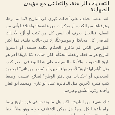
التحديات الراهنة، والتفاعل مع مؤيدي
الصهاينة
لقد عشنا نختلف على أحداث كبرى في التاريخ لأننا لم نرها،
وعرفناها من الكتب، أو مذكرات من عاشوها؛ واختلافنا يأتي من
العقل، فبالعقل نعرف أنه ليس كل من كتب أو أرَّخ لأحداث
الماضي كان محايدًا أو موضوعيًّا، إلا في حالات قليلة، فما أكثر
المؤرخين الذين لم يذكروا الحكَّام بكلمة سلبية، أو اعتبروا
التاريخ هو ما فعله ويفعله الحكاَّم! لكن هناك دائمًا تاريخًا آخر هو
تاريخ الشعوب.. والأمثلة البسيطة على هذا النوع في مصر كتب
مثل “أيام لها تاريخ” لأحمد بهاء الدين، أو “مصر من تاني” لمحمود
السعدني، أو “حكايات من دفتر الوطن” لصلاح عيسى، وطبعا
كتب كثيرة لآخرين مثل الدكاترة عماد أبو غازي ومحمد أبو الغار
وأحمد زكريا الشِّلق وغيرهم.
ذلك شيء من التاريخ.. لكن هل ما يحدث في غزة تاريخ بينما
نراه بأعيننا كل يوم؟ هل يمكن الاختلاف حوله وهو يملأ الدنيا