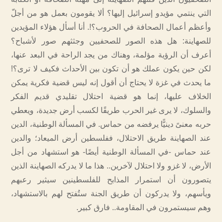
التي ينتمي مؤيدو إسرائيل إليها؟ ألا يقومون بعمل هو من أجلّ
وأعظم أعمال الصحافة في الحروب؟!. أنا أسأل هؤلاء المؤيدين
للصهاينة: هل هذه الصور للصحفيين وجثثهم صور لأشباح؟
أعرف أن الرؤية مؤلمة، وهناك من يجد الراحة في البعد عنها،
لكن حين يكون عملك هو أن تكون بين الأحداث فكيف لا ترى؟!
ما يحدث في غزة لا يحتاج أن أقول إنه ليس قضية فكرية يمكن
الخلاف عليها، إنما هو قضية احتلال تقليدي قديم الفكر
والسلوك، لا يرى غير الحرب طريقًا لكسب أرض جديدة، ويعطي
حربه معنىً دينيًّا يرفضه من حماس. في المسألة الوطنية، الدين
عند الصهاينة طريق الاحتلال، ففلسطين أرض الميعاد؛ والدين
عند حماس -في المسألة الوطنية أيضًا- هو استشهاد من أجل
الأرض، لا غزو ولا احتلال لآخرين.. هذا ما لا يدركه الصهاينة الذين
يتصورون أن استمرار المذابح للفلسطينين سيثير رعبهم
ويأسهم، ولا يدركون أن طريق الجنة ستُفتح لهم بالاستشهاد،
وهم سيستمرون في المقاومة.. فارق كبير.