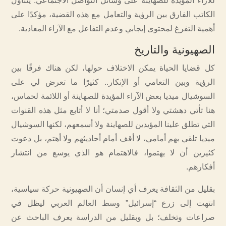
للآراء المؤيدة للصهاينة على وسائل التواصل الاجتماعي. يتناول
الكاتب الفارق بين الرؤية والتعامل مع هذه القضية، مؤكدًا على
أهمية التفرغ لمحتوى إيجابي وعدم التفاعل مع الآراء المعادية.
الصهيونية والتاريخ
كل قضايا الحياة يمكن الاختلاف حولها، لكن هناك فرقًا بين
الرؤية وبين التعامي أو الإنكار.. كثيرًا ما تعرض لي على
السوشيال ميديا بعض الآراء المؤيدة للصهاينة أو اللائمة لحماس،
هنا تأتي دهشتي ولا أقول صدمتي؛ أنا لا أتابع مثل هذه القنوات
التي تطلق علينا المؤيدين للصهاينة ولا أسمعهم، لكنها السوشيال
ميديا تلقي بهم أمامي، لا أقف أمام أحاديثهم ولا أهتم، بل دعوت
كثيرين أن لا يهتموا، فالاهتمام هو الذي يوسع من انتشار
أفكارهم.
بقليل من الثقافة يعرف أي إنسان أن الصهيونية حركة سياسية،
انتهت إلى زرع “إسرائيل” وسط العالم العربي ليظل في
صراعات وتخلف؛ بل وبقليل من الدراسة يعرف الباحث عن