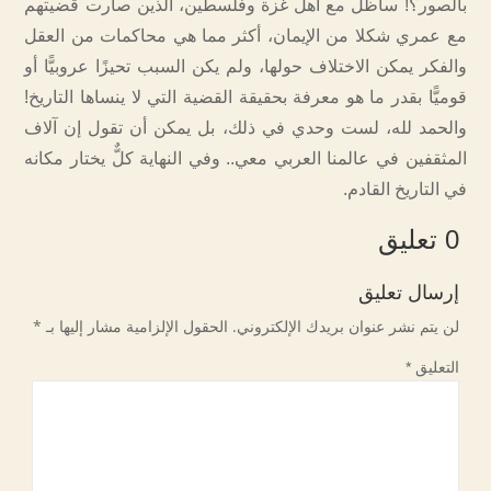
بالصور؟! سأظل مع أهل غزة وفلسطين، الذين صارت قضيتهم
مع عمري شكلا من الإيمان، أكثر مما هي محاكمات من العقل
والفكر يمكن الاختلاف حولها، ولم يكن السبب تحيزًا عروبيًّا أو
قوميًّا بقدر ما هو معرفة بحقيقة القضية التي لا ينساها التاريخ!
والحمد لله، لست وحدي في ذلك، بل يمكن أن تقول إن آلاف
المثقفين في عالمنا العربي معي.. وفي النهاية كلٌّ يختار مكانه
في التاريخ القادم.
0 تعليق
إرسال تعليق
لن يتم نشر عنوان بريدك الإلكتروني.
الحقول الإلزامية مشار إليها بـ
*
التعليق
*