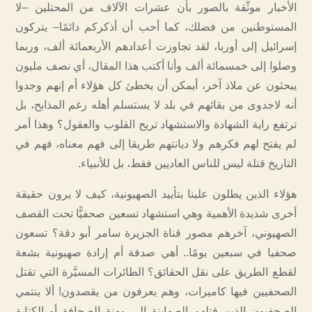
الأخبار موثَّقة بالصور بأن عشرات الآلاف من المحتلين –لا
المستوطنين من فضلك، كما أحب أن أذكركم دائمًا– يتركون
إسرائيل إلى أوربا، لقد تجاوزت أعدادهم الأربعمائة ألف، وربما
وصلوا إلى خمسمائة ألف وأنا أكتب هذا المقال، أي نصف مليون
يبحثون عن ملاذ آخر، أيمكن أن يخطئ كل هؤلاء أم إنهم وجدوا
أنه لاجدوى من بقائهم في بلد لا يستسلم أهله رغم المذابح، بل
ترتفع راية الشهادة والاستشهاد تريح القلوب والعقول؟ وهذا أمر
لم يفتح لهم فكرهم ولا ديانتهم طريقا إلى فهم معناه، فهم في
التاريخ قتلة ليس للناس العاديين فقط، بل للأنبياء.
هؤلاء الذين يطلون علينا بتأييد الصهيونية، كيف لا يرون حقيقة
أخرى شديدة الأهمية وهي استشهاد تسعين صحفيًّا تحت القصف
الصهيوني، آخرهم مصور قناة الجزيرة سامر أبو دقة؟ تسعون
صحفيا في سبعين يومًا.. أهي صدفة أم إرادة صهيونية بشعة
لقطع الطريق على نقل الحقائق؟ الطائرات المسيَّرة التي تقتل
الصحفيين فيها كاميرات، وهم يعرفون من يقصدون! ألا ينتمي
الصحفيون الذين قتلهم الصهاينة إلى مهنة الصحافة أو الكتابة