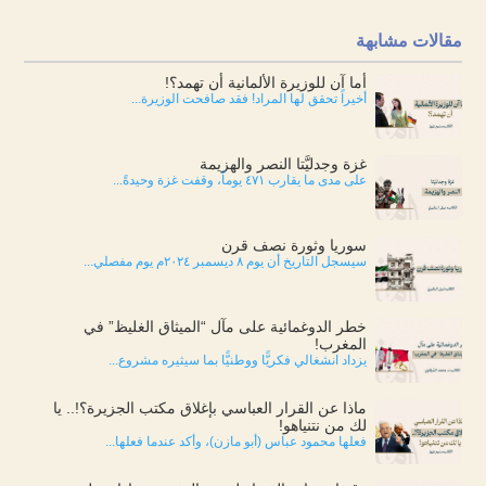
مقالات مشابهة
أما آن للوزيرة الألمانية أن تهمد؟!
أخيراً تحقق لها المراد! فقد صافحت الوزيرة...
غزة وجدليَّتا النصر والهزيمة
على مدى ما يقارب ٤٧١ يوماً، وقفت غزة وحيدةً...
سوريا وثورة نصف قرن
سيسجل التاريخ أن يوم ٨ ديسمبر ٢٠٢٤م يوم مفصلي...
خطر الدوغمائية على مآل “الميثاق الغليظ” في
المغرب!
يزداد انشغالي فكريًّا ووطنيًّا بما سيثيره مشروع...
ماذا عن القرار العباسي بإغلاق مكتب الجزيرة؟!.. يا
لك من نتنياهو!
فعلها محمود عباس (أبو مازن)، وأكد عندما فعلها...