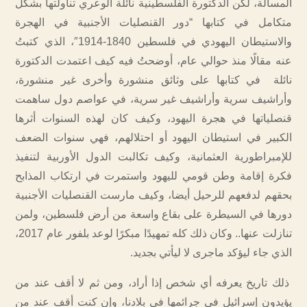
المسألة، لكن الدكتورة الفلسطينية نائلة الوعري تناولتها بشكل
متكامل في كتابها “دور القنصليات الأجنبية في الهجرة
والاستيطان اليهودي في فلسطين 1840-1914″، الذي كتبتُ
عنه مقالًا منذ حوالي عام، أوضحتُ فيه كيف اعتمدت الدكتورة
نائلة في كتابها على وثائق منشورة وأخرى غير منشورة،
وأراشيف سرية وأراشيف غير سرية، في عواصم دول ساهمت
قنصلياتها في هجرة اليهود، وكيف كان لهذه السنوات أثرها
الكبير في استيطان اليهود أو احتلالهم، فهي سنوات الضعف
للإمبراطورية العثمانية، وكيف تكالبت الدول الأوربية لتنفيذ
فكرة إقامة وطن قومي لليهود واستمرت في ارتكاب المذابح
بحقهم لدفعهم للرحيل أيضا، وكيف مارست القنصليات الأجنبية
دورها في السيطرة على بقاع واسعة من أرض فلسطين، ولمن
تنازلت عنها.. وكان ذلك كله تمهيدًا مبكرًا لوعد بلفور عام 2017،
الذي جاء ليؤكد ماجرى لا ليأتي بجديد.
ذلك تاريخ يعرفه أي شخص إذا أراد، ومن ثم لا أقف عند من
يؤيدون إسرائيل في جرائمها في بلادنا، وإن كنت أقف عند من