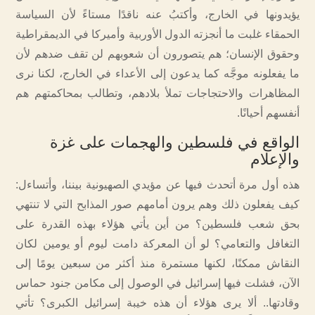
يؤيدونها في الخارج، وأكتبُ عنه ناقدًا مستاءً لأن السياسة
الحمقاء غلبت ما أنجزته الدول الأوربية وأميركا في الديمقراطية
وحقوق الإنسان؛ هم يتصورون أن شعوبهم لن تقف ضدهم لأن
ما يفعلونه موجَّه كما يدعون إلى الأعداء في الخارج، لكنا نرى
المظاهرات والاحتجاجات تملأ بلادهم، وتطالب بمحاكمتهم هم
أنفسهم أحيانًا.
الواقع في فلسطين والهجمات على غزة
والإعلام
هذه أول مرة أتحدث فيها عن مؤيدي الصهيونية بيننا، وأتساءل:
كيف يفعلون ذلك وهم يرون أمامهم صور المذابح التي لا تنتهي
بحق شعب فلسطين؟ من أين يأتي هؤلاء بهذه القدرة على
التغافل والتعامي؟ لو أن المعركة دامت ليوم أو يومين لكان
النقاش ممكنًا، لكنها مستمرة منذ أكثر من سبعين يومًا إلى
الآن، فشلت فيها إسرائيل في الوصول إلى مكامن جنود حماس
وقادتها.. ألا يرى هؤلاء أن هذه خيبة إسرائيل الكبرى؟ تأتي