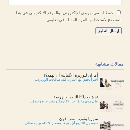
احفظ اسمي، بريدي الإلكتروني، والموقع الإلكتروني في هذا
المتصفح لاستخدامها المرة المقبلة في تعليقي.
إرسال التعليق
مقالات مشابهة
أما آن للوزيرة الألمانية أن تهمد؟!
أخيراً تحقق لها المراد! فقد صافحت الوزيرة...
غزة وجدليَّتا النصر والهزيمة
على مدى ما يقارب ٤٧١ يوماً، وقفت غزة وحيدةً...
سوريا وثورة نصف قرن
سيسجل التاريخ أن يوم ٨ ديسمبر ٢٠٢٤م يوم مفصلي...