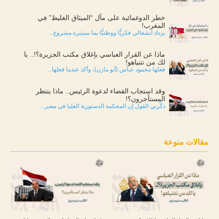
خطر الدوغمائية على مآل “الميثاق الغليظ” في
المغرب!
يزداد انشغالي فكريًّا ووطنيًّا بما سيثيره مشروع...
ماذا عن القرار العباسي بإغلاق مكتب الجزيرة؟!.. يا
لك من نتنياهو!
فعلها محمود عباس (أبو مازن)، وأكد عندما فعلها...
وقد استجاب القضاء لدعوة الرئيس.. ماذا ينتظر
المستأجرون؟!
ذكّرني القول إن المحكمة الدستورية العليا في مصر...
مقالات منوعة