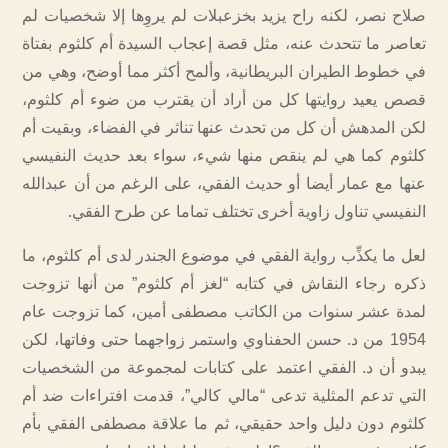
صلاح نصر، لكنه راح يزيد بخزعبلات لم يروِها إلا شخصيات لم
تعاصر ما تتحدث عنه، مثل قصة إعجاب السيدة أم كلثوم بفتاة
في خطوط الطيران البريطانية، وألمح أكثر مما أوضح، وهي من
قصص يعيد روايتها كل من أراد أن يقترب من ضوء أم كلثوم،
لكن المدهش أن كل من تحدث عنها تناثر في الفضاء، وبقيت أم
كلثوم كما هي لم ينقص منها شيء، سواء بعد حديث النفيسي
عنها مع عمار أيضا أو حديث الفقي، على الرغم من أن عبدالله
النفيسي تناول زاوية أخرى تختلف تماما عن طرح الفقي.
لعل ما يكذِّب رواية الفقي في موضوع الجندر لدى أم كلثوم، ما
ذكره رجاء النقاش في كتابه “لغز أم كلثوم” من أنها تزوجت
لمدة عشر سنوات من الكاتب مصطفى أمين، كما تزوجت عام
1954 من د. حسن الحفناوي واستمر زواجهما حتى وفاتها، لكن
يبدو أن د. الفقي اعتمد على كتابات لمجموعة من الشخصيات
التي تدعم المثلية تدعى “مالي كالي”، قدمت افتراءات ضد أم
كلثوم دون دليل واحد حقيقي، ثم ما علاقة مصطفى الفقي بأم