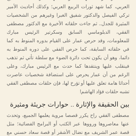
العربي، كما شهد ثورات الربيع العربي؛ وكذلك أحاديث الأمير
تركي الفيصل والدكتور شفيق الغبرا وغيرهم من الشخصيات
المثيرة للجدل.. ثم جاءت حلقاته الأخيرة مع الدكتور مصطفى
الفقي، الدبلوماسي السابق وسكرتير الرئيس مبارك
للمعلومات، وقد حرص عمار على القيام بدوره المنوط به كما
في حلقاته السابقة، كما حرص الفقي على دوره المنوط به
دائما، وهو أن يكون تحت دائرة الضوء مع سلطة تأتي ثم تذهب
فينقلب عليها وينتقدها كما حدث مع الرئيس مبارك، وعلى
الرغم من أن عمار يحرص على استضافة شخصيات عاصرت
أحداثا هامة تعلق عليها أو تؤرخ لها، فإن حلقات مصطفى الفقي
تشبه حلقات فؤاد الهاشم!
بين الحقيقة والإثارة .. حوارات جريئة ومثيرة
مصطفى الفقي راح يكرر قصصا مروية يعلمها الجميع، وتحدث
عنها معاصروها ورووها عبر الكتب أو البرامج الفضائية؛ مثل
قصة عمر الشريف مع نضال الأشقر أو قصة سعاد حسني مع