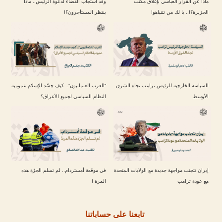
ماذا عن القرار العباسي بإغلاق مكتب
وقد استجاب القضاء لدعوة الرئيس.. ماذا
الجزيرة؟!.. يا لك من نتنياهو!
ينتظر المستأجرون؟!
السياسة الخارجية للرئيس ترامب تجاه الشرق
“العرب العثمانيون”.. كيف جسّد الإسلام عمومية
الأوسط
النظام السياسي لجميع الأعراق؟
إيران تتجنب مواجهة جديدة مع الولايات المتحدة
في موقعة أمستردام.. لم تسلم الجرّة هذه
مع عودة ترامب
المرة !
تابعنا على حساباتنا