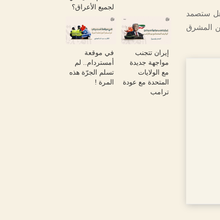
لجميع الأعراق؟
 هل ستصمد
من المشرق
إيران تتجنب
في موقعة
مواجهة جديدة
أمستردام.. لم
مع الولايات
تسلم الجرّة هذه
المتحدة مع عودة
المرة !
ترامب