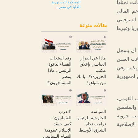
نت تحتلها
المحكمة الدستورية
العليا في مصر...
عم المالي
السوفيتي
مقالات منوعة
يا وغيرها
ه أن يسجل
ماذا عن القرار
وقد استجاب
ارات، ويستعيد الكثير من المناطق الصينية؛ ومع دخول عام 1948 كانت الصين
العباسي بإغلاق
القضاء لدعوة
يكية. وفي
مكتب
الرئيس.. ماذا
يس لجمهورية
الجزيرة؟!.. يا لك
ينتظر
من نتنياهو!
المستأجرون؟!
 القومي،
والمثقفين
السياسة
“العرب
بسبب حروبه
الخارجية للرئيس
العثمانيون”..
ترامب تجاه
كيف جسّد
الإصلاحية
الشرق الأوسط
الإسلام عمومية
النظام السياسي