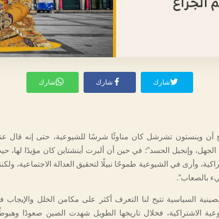
شارك
شارك
شارك
يخ أن وينستون تشرشل كان مناوئًا شرسًا للشيوعية، حتى إنه قال عن
لجهل، وإنجيل الحسد”؛ في حين أن ألبرت أينشتاين كان مؤيدًا لها، حيث
اكية، وأرى في الشيوعية طموحًا نبيلًا لتحقيق العدالة الاجتماعية، ولكن
يء بالصعاب”.
لصينية السياسية تتيح لنا التعرف أكثر على مكامن الخلل والإيجاب في
عية الاشتراكية، فخلال تاريخها الطويل شهدت الصين صعودًا وهبوطً