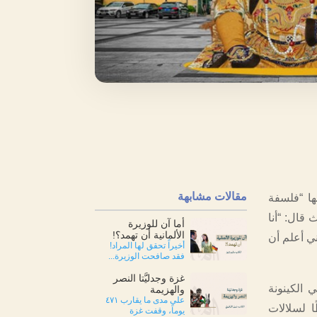
مقالات مشابهة
ها “فلسفة
 قال: “أنا
أما آن للوزيرة
الألمانية أن تهمد؟!
ني أعلم أن
أخيراً تحقق لها المراد!
فقد صافحت الوزيرة...
غزة وجدليَّتا النصر
 الكينونة
والهزيمة
على مدى ما يقارب ٤٧١
ا لسلالات
يوماً، وقفت غزة