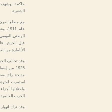
حاكمة، وشهدت 
الشعبية.
مع مطلع القرن 
عام 1
الوطني القومي
قبل الجيش على
الأباطرة من العود
وقد تحالف الح
1926 من إ
مذبحة راح ضحيت
الحرب العالمية 
وقد ترك انهيار 