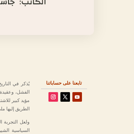
تابعنا على حساباتنا
يُذكر في التار
الفشل، وعقيدة ا
مؤيد كبير للاشتر
الطريق إليها مل
ولعل التجربة ا
السياسية الشيو