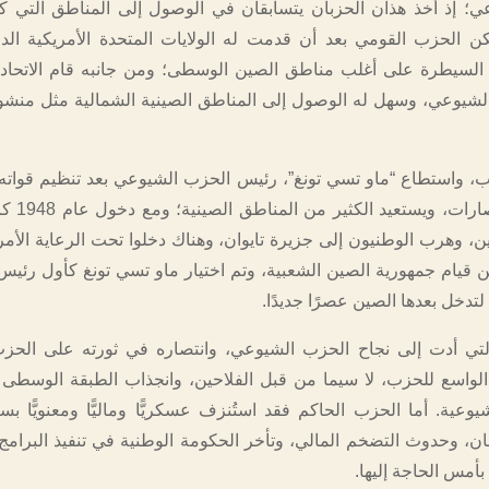
؛ إذ أخذ هذان الحزبان يتسابقان في الوصول إلى المناطق التي كا
مكن الحزب القومي بعد أن قدمت له الولايات المتحدة الأمريكية الد
لسيطرة على أغلب مناطق الصين الوسطى؛ ومن جانبه قام الاتحاد 
لشيوعي، وسهل له الوصول إلى المناطق الصينية الشمالية مثل منشور
، واستطاع “ماو تسي تونغ”، رئيس الحزب الشيوعي بعد تنظيم قوات
العديد من الانتص
ن، وهرب الوطنيون إلى جزيرة تايوان، وهناك دخلوا تحت الرعاية الأمر
بر1949 أُعلن قيام جمهورية الصين الشعبية، وتم اختيار ماو تسي تونغ كأول رئ
لتدخل بعدها الصين عصرًا جديدًا.
لتي أدت إلى نجاح الحزب الشيوعي، وانتصاره في ثورته على الحزب
لواسع للحزب، لا سيما من قبل الفلاحين، وانجذاب الطبقة الوسطى 
شيوعية. أما الحزب الحاكم فقد استُنزف عسكريًّا وماليًّا ومعنويًّا 
بان، وحدوث التضخم المالي، وتأخر الحكومة الوطنية في تنفيذ البرامج 
 بأمس الحاجة إليها.