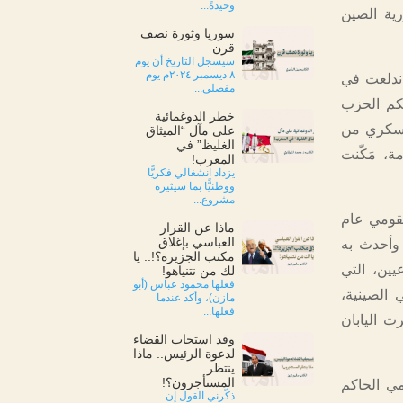
وحيدةً...
رية الصين
سوريا وثورة نصف
قرن
سيسجل التاريخ أن يوم
٨ ديسمبر ٢٠٢٤م يوم
اندلعت في
مفصلي...
لحكم الحزب
خطر الدوغمائية
 عسكري من
على مآل “الميثاق
الغليظ” في
، مَكّنت
المغرب!
يزداد انشغالي فكريًّا
ووطنيًّا بما سيثيره
مشروع...
قومي عام
ماذا عن القرار
العباسي بإغلاق
 وأحدث به
مكتب الجزيرة؟!.. يا
يين، التي
لك من نتنياهو!
فعلها محمود عباس (أبو
ية الأراضي الصينية،
مازن)، وأكد عندما
فعلها...
ا الاحتلال لم يدم طويلًا؛ ففي عام 1945م خسرت اليابان
وقد استجاب القضاء
لدعوة الرئيس.. ماذا
ينتظر
المستأجرون؟!
مي الحاكم
ذكّرني القول إن