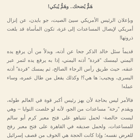
هَمٌّ يُضحك.. وهَمُّ يُبكي!
وبإعلان الرئيس الأمريكي سيئ الصيت، جو بايدن، عن إنزال
أمريكي لإيصال المساعدات إلى غزة، تكون المأساة قد بلغت
ذروتها!
قديماً سئل خالد الذكر جحا عن أذنه، وبدلاً من أن يرفع يده
اليمني ليمسك “فردة” أذنه اليمني، إذا به يرفع يده لتمر عبر
عنقه، حيث طريق رأس الرجاء الصالح، ثم يمسك “فردة” أذنه
اليسرى، ويجيب: ها هي؟! وكذلك يفعل من طال عمره، وساء
عمله!
فالأمر ليس بحاجة لأن يهز رئيس أكبر قوة في العالم طوله،
ويقدم “رخة” مساعدات من الجو، لأنه لو خلصت النوايا – وهي
ليست خالصة- لحمل نتنياهو على فتح معبر كرم أبو سالم
للمساعدات، ولحمل صديقه في القاهرة على فتح معبر رفح
للغرض نفسه؛ وإذا كانت الحجة هي الخوف من قصف إسرائيل