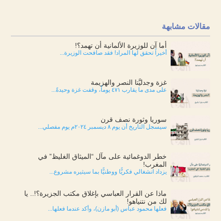
مقالات مشابهة
أما آن للوزيرة الألمانية أن تهمد؟!
أخيراً تحقق لها المراد! فقد صافحت الوزيرة...
غزة وجدليَّتا النصر والهزيمة
على مدى ما يقارب ٤٧١ يوماً، وقفت غزة وحيدةً...
سوريا وثورة نصف قرن
سيسجل التاريخ أن يوم ٨ ديسمبر ٢٠٢٤م يوم مفصلي...
خطر الدوغمائية على مآل “الميثاق الغليظ” في
المغرب!
يزداد انشغالي فكريًّا ووطنيًّا بما سيثيره مشروع...
ماذا عن القرار العباسي بإغلاق مكتب الجزيرة؟!.. يا
لك من نتنياهو!
فعلها محمود عباس (أبو مازن)، وأكد عندما فعلها...