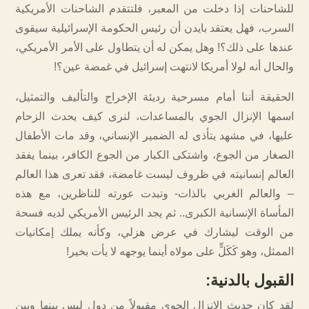
للشاحنات إذا دخلت من المعبر، فلتتقدم الشاحنات الأمريكية
السرب، فهل يعتقد بايدن أن رئيس الحكومة الإسرائيلية سيقوى
عندها على ذلك؟! وهل يمكن له أن يتطاول على الأمر الأمريكي،
والحال أنه لولا أمريكا لانتهت إسرائيل في غمضة عين؟!
الحقيقة أننا أمام مسرحية رديئة الإخراج والتأليف والتمثيل،
اسمها الإنزال الجوي بالمساعدات، لنرى كيف يحدث الزحام
عليها، في مشهد يتأذى له الضمير الإنساني، وقد مات الأطفال
الصغار من الجوع، واشتكى الكبار من الجوع الكافر، بينما يفقد
العالم إنسانيته في ظروف ليست غامضة، فقد تعرى هذا العالم
– والعالم الغربي بالذات- وتبدت عورته للناظرين، مع هذه
المأساة الإنسانية الكبرى.. ثم يجد الرئيس الأمريكي لديه فسحة
من الوقت ليشارك في عرض هزلي، وكأنه يملك إمكانيات
الممثل، وهو كَكَلٍّ على مولاه أينما يوجهه لا يأت بخير!
القبول بالدنية
:
لقد كان حديث الإنزال الجوي مقبولاً من دول ليس بينها وبين