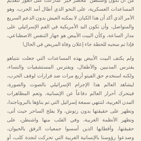
من أن تكون واشنطن “محضر خير” سارعت على الفور لتقديم
المساعدات العسكرية، على النحو الذي أطال أمد الحرب، وهو
الأمر الذي أكد أن هذا الكيان لا يمكنه العيش بدون الدعم السريع
والمتواصل، وأن تكون اليد الأمريكية في الفم الإسرائيلي على
مدار الساعة، وكأن البيت الأبيض هو جهاز التنفس الاصطناعي،
فإذا تم سحبه للحظة جاء إعلان وفاة المريض في الحال!
ولم يكتف البيت الأبيض بهذه المساعدات التي جعلت نتنياهو
يفترس المدنيين والأطفال، ويفترس المستشفيات والنساء،
ولكنه استخدم حق الفيتو أربع مرات ضد قرارات لوقف الحرب،
ليشاهد العالم هذا الإجرام الإسرائيلي بالصوت والصورة،
فيتحرك أحرار العالم دفاعاً عن الإنسانية، وتعم المظاهرات
المدن الغربية، لتنتهي سمعة إسرائيل التي تم بناؤها بالبروباجندا،
وتظهر على حقيقتها بدون رتوش، ولا يفلح الساحر حيث أتى،
وتظهر الأنظمة الغربية، وفي القلب منها واشنطن، على
حقيقتها، وأقطابها الذين أسسوا جمعيات الرفق بالحيوان،
وصدعوا رؤوسنا بالإنسانية الغربية التي تحركت لنجدة كلب، أو