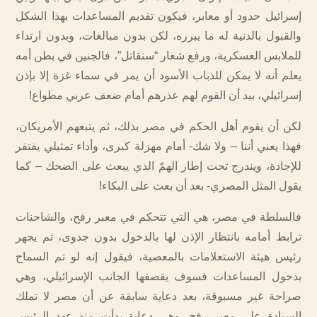
إسرائيل حدود أو معابر، فيكون تقديم المساعدات بهذا الشكل
والقبول بالدنية له ما يبرره، لكن بدون مبالغات، وبدون ارتداء
للملابس العسكرية، ورفع شعار “سنقاتل”، فالجنين في بطن أمه
يعلم أنه لا يمكن للذباب الأسود أن يمر في سماء غزة إلا بإذن
إسرائيلي، بيد أن القوم لهم عذرهم أمام ضعف عربي مطواع!
لكن أن يقوم أهل الحكم في مصر بذلك، ثم يتبعهم الأمريكان،
فهذا يعني أننا – ولا شك- أمام مهزلة كبرى، وأداء تمثيلي يفتقر
للإجادة، ويندرج تحت إطار الهمّ الذي يبعث على الضحك – كما
يقول المثل المصري- بعد أن بعث على البكاء!
فالسلطة في مصر، هي التي تتحكم في معبر رفح، والشاحنات
ترابط أمامه بانتظار الإذن لها بالدخول بدون جدوى، ثم يجهر
رئيس هيئة الاستعلامات بالمعصية، فيقول إنه لو تم السماح
بدخول المساعدات فسوف يقصفها الجانب الإسرائيلي، وهي
صراحة غير مسبوقة، بعد دعاية سابقة عن أن مصر لا تملك
السيادة على معبر رفح، وهي دعاية بدأت منذ عهد الرئيس