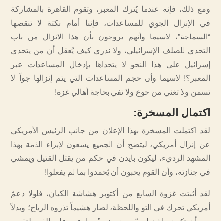
ومع ذلك، فإنه عندما يُترك المعبر، وتقوم القاهرة بالمشاركة
في الإنزال الجوي للمساعدات، فإننا أمام نكتة لا تنقصها
“السماجة”، لاسيما وأنهم يروجون بأن هذا الانزال من باب
التحدي للصلف الإسرائيلي، ولا ندري كيف يُعقل أن من يتحدى
إسرائيل على هذا النحو لا يتحداها بإدخال المساعدات عبر
المعبر؟! لاسيما وأن حجم المساعدات التي يتم إنزالها جواً لا
تسمن ولا تغني من جوع ولا تفي بحاجة أهالي غزة!
اكتمال المسخرة
:
لقد اكتملت المسخرة بهذا الإعلان من جانب الرئيس الأمريكي
عن إنزال أمريكي، ليتضح أن الجميع يسعون لإبراء الذمة بهذا
المشهد الرديء، ليكون بايدن في حكم من يقتل القتيل ويمشي
في جنازته، وأن القوم يحبون أن يُحمدوا بما لم يفعلوا!
لقد أثبتت غزوة السابع من أكتوبر هشاشة الكيان، فلولا دعمٌ
أمريكي تحرك في التو واللحظة، لصار هشيماً تذروه الرياح؛ وبدلاً