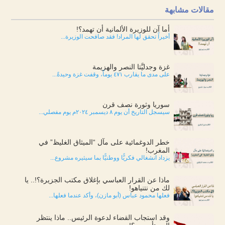
مقالات مشابهة
أما آن للوزيرة الألمانية أن تهمد؟!
أخيراً تحقق لها المراد! فقد صافحت الوزيرة...
غزة وجدليَّتا النصر والهزيمة
على مدى ما يقارب ٤٧١ يوماً، وقفت غزة وحيدةً...
سوريا وثورة نصف قرن
سيسجل التاريخ أن يوم ٨ ديسمبر ٢٠٢٤م يوم مفصلي...
خطر الدوغمائية على مآل “الميثاق الغليظ” في
المغرب!
يزداد انشغالي فكريًّا ووطنيًّا بما سيثيره مشروع...
ماذا عن القرار العباسي بإغلاق مكتب الجزيرة؟!.. يا
لك من نتنياهو!
فعلها محمود عباس (أبو مازن)، وأكد عندما فعلها...
وقد استجاب القضاء لدعوة الرئيس.. ماذا ينتظر