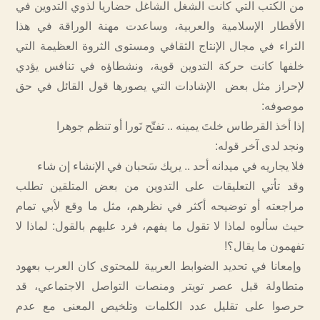
من الكتب التي كانت الشغل الشاغل حضاريا لذوي التدوين في
الأقطار الإسلامية والعربية، وساعدت مهنة الوراقة في هذا
الثراء في مجال الإنتاج الثقافي ومستوى الثروة العظيمة التي
خلفها كانت حركة التدوين قوية، ونشطاؤه في تنافس يؤدي
لإحراز مثل بعض الإشادات التي يصورها قول القائل في حق
موصوفه:
إذا أخذ القرطاس خلتَ يمينه .. تفتّح نَورا أو تنظم جوهرا
ونجد لدى آخر قوله:
فلا يجاريه في ميدانه أحد .. يريك سَحبان في الإنشاء إن شاء
وقد تأتي التعليقات على التدوين من بعض المتلقين تطلب
مراجعته أو توضيحه أكثر في نظرهم، مثل ما وقع لأبي تمام
حيث سألوه لماذا لا تقول ما يفهم، فرد عليهم بالقول: لماذا لا
تفهمون ما يقال؟!
وإمعانا في تحديد الضوابط العربية للمحتوى كان العرب بعهود
متطاولة قبل عصر تويتر ومنصات التواصل الاجتماعي، قد
حرصوا على تقليل عدد الكلمات وتلخيص المعنى مع عدم