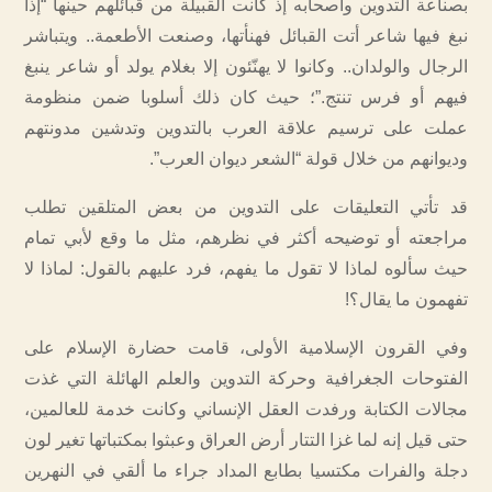
بصناعة التدوين وأصحابه إذ كانت القبيلة من قبائلهم حينها “إذا
نبغ فيها شاعر أتت القبائل فهنأتها، وصنعت الأطعمة.. ويتباشر
الرجال والولدان.. وكانوا لا يهنّئون إلا بغلام يولد أو شاعر ينبغ
فيهم أو فرس تنتج.”؛ حيث كان ذلك أسلوبا ضمن منظومة
عملت على ترسيم علاقة العرب بالتدوين وتدشين مدونتهم
وديوانهم من خلال قولة “الشعر ديوان العرب”.
قد تأتي التعليقات على التدوين من بعض المتلقين تطلب
مراجعته أو توضيحه أكثر في نظرهم، مثل ما وقع لأبي تمام
حيث سألوه لماذا لا تقول ما يفهم، فرد عليهم بالقول: لماذا لا
تفهمون ما يقال؟!
وفي القرون الإسلامية الأولى، قامت حضارة الإسلام على
الفتوحات الجغرافية وحركة التدوين والعلم الهائلة التي غذت
مجالات الكتابة ورفدت العقل الإنساني وكانت خدمة للعالمين،
حتى قيل إنه لما غزا التتار أرض العراق وعبثوا بمكتباتها تغير لون
دجلة والفرات مكتسيا بطابع المداد جراء ما ألقي في النهرين