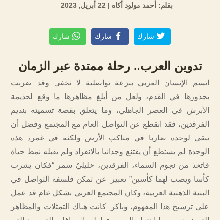
بقلم: أحمد مولود أكاه
| 22 أبريل, 2023
شارك
شارك
شارك
تدوين العرب.. رحلة ممتدة عبر الزمان
اتسم الإنسان العربي بنزعة تواصلية لا تخفى وقد ضربت
بجذورها في القدم، ولعل من أبلغ مظاهرها ما وقع لجذيمة
الأبرش في العصر الجاهلي، وما يتعلق بقصة تسميته بنديم
الفرقدين، فقد انقطع عن التواصل العام مع المجتمع وفضل أن
يبقى لوحده ضاربا في مناكب الأرض ولكنه في غمرة هذه
الوحدة لم يستطع أن يقتنع وجدانيا بالانفراد ولم يقبله نمط حياة
فاتخذ من نجوم السماء، الفرقدين، خليليْ سمر “فكان يشرب
كأسا ويصب لهما كأسين” تعبيرا عن تمكن فلسفة التواصل في
البنية الذهنية العربية، وكان المجتمع العربي بشكل عام قد عمل
على ترسيخ هذا المفهوم، وباكرا كانت هناك التمثلات والمظاهر