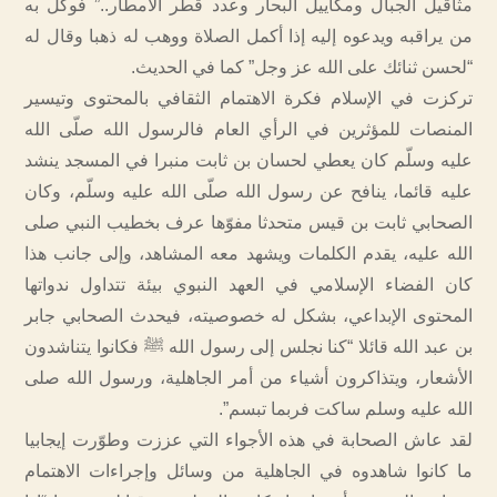
مثاقيل الجبال ومكاييل البحار وعدد قطر الأمطار..” فوكل به
من يراقبه ويدعوه إليه إذا أكمل الصلاة ووهب له ذهبا وقال له
“لحسن ثنائك على الله عز وجل” كما في الحديث.
تركزت في الإسلام فكرة الاهتمام الثقافي بالمحتوى وتيسير
المنصات للمؤثرين في الرأي العام فالرسول الله صلّى الله
عليه وسلّم كان يعطي لحسان بن ثابت منبرا في المسجد ينشد
عليه قائما، ينافح عن رسول الله صلّى الله عليه وسلّم، وكان
الصحابي ثابت بن قيس متحدثا مفوّها عرف بخطيب النبي صلى
الله عليه، يقدم الكلمات ويشهد معه المشاهد، وإلى جانب هذا
كان الفضاء الإسلامي في العهد النبوي بيئة تتداول ندواتها
المحتوى الإبداعي، بشكل له خصوصيته، فيحدث الصحابي جابر
بن عبد الله قائلا “كنا نجلس إلى رسول الله ﷺ فكانوا يتناشدون
الأشعار، ويتذاكرون أشياء من أمر الجاهلية، ورسول الله صلى
الله عليه وسلم ساكت فربما تبسم”.
لقد عاش الصحابة في هذه الأجواء التي عززت وطوّرت إيجابيا
ما كانوا شاهدوه في الجاهلية من وسائل وإجراءات الاهتمام