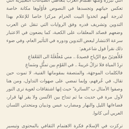
التي تبرزه ومنها اهتمام العرب بتعاطي الصياغات التعبيرية التي
تعكس حياتهم وتجسدها في النصوص فأوْلَوها مكانة خاصة
لدرجة أنهم اتخذوا البيت الحرام مركزا خاصا للإعلام بهذا
التدوين وتشريف قدره وفق الروايات التي تنقل عن العرب
وضعهم قصائد المعلقات على الكعبة، كما يضعون في الاعتبار
سرعة الانتشار لبعض التدوين ودوره في التأثير العام، وفي ضوء
ذلك نقرأ قول شاعرهم:
فَلأُهدِيَنّ مع الرِّياحِ قصيدةً .. مني مُغلْغَلَةً الى القَعْقاعِ
ترِدُ المياهَ فلا تزالُ غريبةً .. في القَوْمِ بين تمثُّلٍ وسَماعِ
فالكلمات الموجهَة، والمتصفة بمقوماتها الفنية، لا تموت حين
تقال، في عُرفهم، وإنما تمضي على صهوات التداول، ومن هنا
وصفوا الأمثال ب “السائرة” حيث إنها اشتقاقات لغوية ترى النور
لأول مرة في حديث ما ثم تنداح بين الألسن ولا يقر لها قرار،
فضاءاتها الليل والنهار ومضارب عبس وذبيان ومتحدثي اللسان
العربي أنى كانوا.
تركزت في الإسلام فكرة الاهتمام الثقافي بالمحتوى وتيسير