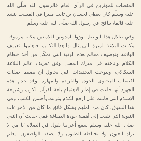
المنصات للمؤثرين في الرأي العام فالرسول الله صلّى الله
عليه وسلّم كان يعطي لحسان بن ثابت منبرا في المسجد ينشد
عليه قائما، ينافح عن رسول الله صلّى الله عليه وسلّم
وفي ظلال هذا التواصل بوؤوا المدونين اللامعين مكانا مرموقا،
وكانت البلاغة الميزة التي ينال بها هذا التكريم، فاهتموا بتعريف
البلاغة وتوصيف معالم هذه الرتبة التي تمكّن من أخذ خطام
الكلام وإناخته في مبرك المعنى وفق تعريف عالم البلاغة
السكاكي، وتنوعت التحديدات التي تحاول أن تضبط صفات
اكتساب المحتوى للجودة والفرادة والمهارة، وقد خدم هذه
الجهود أنها جاءت في إطار الاهتمام بلغة القرآن الكريم وشريعة
الإسلام التي قامت على أرفع الكلام ونزلت بأحسن الكتب، وفي
هذا السياق، كان من الملهم بشكل فائق ما كان من الإجراءات
النبوية التي تلفت إلى أهمية جودة الصياغة ففي حديث أن النبي
صلى الله عليه وسلم سمع أعرابيا يقول في الصلاة “يا من لا
تراه العيون ولا تخالطه الظنون ولا يصفه الواصفون، يعلم