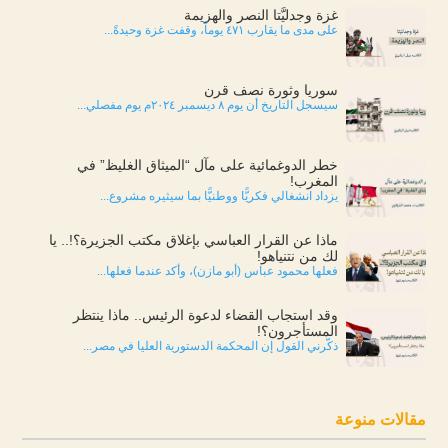
غزة وجدليَّتا النصر والهزيمة
على مدى ما يقارب ٤٧١ يوماً، وقفت غزة وحيدةً...
سوريا وثورة نصف قرن
سيسجل التاريخ أن يوم ٨ ديسمبر ٢٠٢٤م يوم مفصلي...
خطر الدوغمائية على مآل “الميثاق الغليظ” في
المغرب!
يزداد انشغالي فكريًّا ووطنيًّا بما سيثيره مشروع...
ماذا عن القرار العباسي بإغلاق مكتب الجزيرة؟!.. يا
لك من نتنياهو!
فعلها محمود عباس (أبو مازن)، وأكد عندما فعلها...
وقد استجاب القضاء لدعوة الرئيس.. ماذا ينتظر
المستأجرون؟!
ذكّرني القول إن المحكمة الدستورية العليا في مصر...
مقالات منوعة