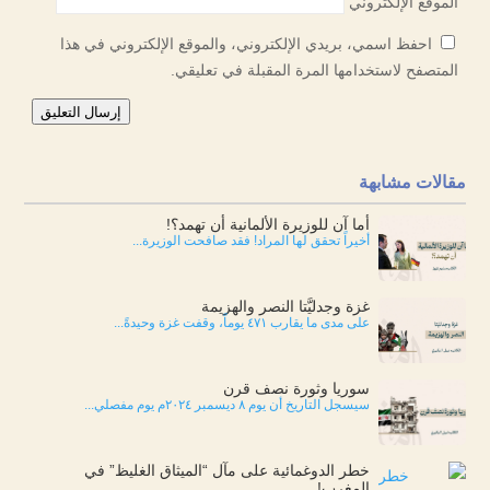
الموقع الإلكتروني
احفظ اسمي، بريدي الإلكتروني، والموقع الإلكتروني في هذا
المتصفح لاستخدامها المرة المقبلة في تعليقي.
إرسال التعليق
مقالات مشابهة
أما آن للوزيرة الألمانية أن تهمد؟!
أخيراً تحقق لها المراد! فقد صافحت الوزيرة...
غزة وجدليَّتا النصر والهزيمة
على مدى ما يقارب ٤٧١ يوماً، وقفت غزة وحيدةً...
سوريا وثورة نصف قرن
سيسجل التاريخ أن يوم ٨ ديسمبر ٢٠٢٤م يوم مفصلي...
خطر الدوغمائية على مآل “الميثاق الغليظ” في
المغرب!