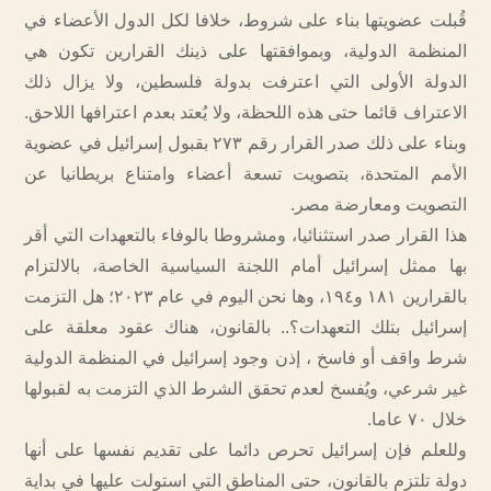
قُبلت عضويتها بناء على شروط، خلافا لكل الدول الأعضاء في
المنظمة الدولية، وبموافقتها على ذينك القرارين تكون هي
الدولة الأولى التي اعترفت بدولة فلسطين، ولا يزال ذلك
الاعتراف قائما حتى هذه اللحظة، ولا يُعتد بعدم اعترافها اللاحق.
وبناء على ذلك صدر القرار رقم ٢٧٣ بقبول إسرائيل في عضوية
الأمم المتحدة، بتصويت تسعة أعضاء وامتناع بريطانيا عن
التصويت ومعارضة مصر.
هذا القرار صدر استثنائيا، ومشروطا بالوفاء بالتعهدات التي أقر
بها ممثل إسرائيل أمام اللجنة السياسية الخاصة، بالالتزام
بالقرارين ١٨١ و١٩٤، وها نحن اليوم في عام ٢٠٢٣؛ هل التزمت
إسرائيل بتلك التعهدات؟.. بالقانون، هناك عقود معلقة على
شرط واقف أو فاسخ ، إذن وجود إسرائيل في المنظمة الدولية
غير شرعي، ويُفسخ لعدم تحقق الشرط الذي التزمت به لقبولها
خلال ٧٠ عاما.
وللعلم فإن إسرائيل تحرص دائما على تقديم نفسها على أنها
دولة تلتزم بالقانون، حتى المناطق التي استولت عليها في بداية