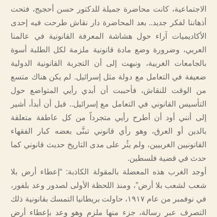
الاجتماعية، كانت محاضرة جميلة للدكتور حسن أحجيج، فتحت
أذهاننا لفكر جديد.. بعد المحاضرة دار نقاش طرحت فيه إحدى
الأكاديميات آراء حول هشاشة المعرفة القانونية في عالمنا
العربي، وضرورة وضع مادة قانونية ملزمة لكل الطلبة أسوة
بالجامعات الغربية، ونبهت إلى أن التجربة القانونية الدولية
ضعيفة في التعامل مع دولة مثل إسرائيل. لم يكن هناك متسع
من الوقت للنقاش، فأحببت أن أبدي رأيي المتواضع حول
التأسيس القانوني في التعامل مع إسرائيل.. قبل أن أبدأ، أشير
إلى أنني أود أن أطرح رأيي متجرداً من كل عاطفة متعلقة
بالدين أو العرق، وهو رأي قانوني تبنَّى بعضه كبار الفقهاء
القانونيين الغربيين، ولم يثُر على مدى التاريخ حديث قانوني كما
حدث في قضية فلسطين.
أوجد الغرب هذه المعضلة بالمقولة الكاذبة: “إعطاء أرض بلا
شعب لشعب بلا أرض”، ومنذ اللحظة الأولى لصدور وعد بلفور،
في نوفمبر من عام ١٩١٧، حاولت بريطانيا التمسك بقانونية ذلك
التصرف عبر رسالة، جزء منها ملزم وهو وعد بإعطاء أرض