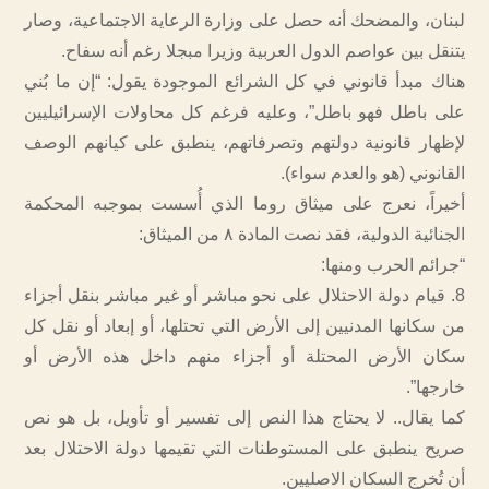
لبنان، والمضحك أنه حصل على وزارة الرعاية الاجتماعية، وصار
يتنقل بين عواصم الدول العربية وزيرا مبجلا رغم أنه سفاح.
هناك مبدأ قانوني في كل الشرائع الموجودة يقول: “إن ما بُني
على باطل فهو باطل”، وعليه فرغم كل محاولات الإسرائيليين
لإظهار قانونية دولتهم وتصرفاتهم، ينطبق على كيانهم الوصف
القانوني (هو والعدم سواء).
أخيراً، نعرج على ميثاق روما الذي أُسست بموجبه المحكمة
الجنائية الدولية، فقد نصت المادة ٨ من الميثاق:
“جرائم الحرب ومنها:
8. قيام دولة الاحتلال على نحو مباشر أو غير مباشر بنقل أجزاء
من سكانها المدنيين إلى الأرض التي تحتلها، أو إبعاد أو نقل كل
سكان الأرض المحتلة أو أجزاء منهم داخل هذه الأرض أو
خارجها”.
كما يقال.. لا يحتاج هذا النص إلى تفسير أو تأويل، بل هو نص
صريح ينطبق على المستوطنات التي تقيمها دولة الاحتلال بعد
أن تُخرج السكان الاصليين.