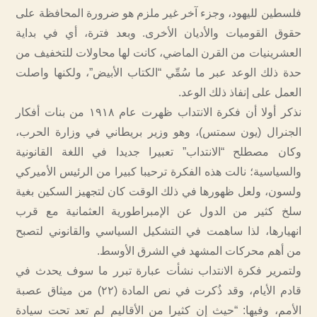
فلسطين لليهود، وجزء آخر غير ملزم هو ضرورة المحافظة على
حقوق القوميات والأديان الأخرى. وبعد فترة، أي في بداية
العشرينيات من القرن الماضي، كانت لها محاولات للتخفيف من
حدة ذلك الوعد عبر ما سُمِّي “الكتاب الأبيض”، ولكنها واصلت
العمل على إنفاذ ذلك الوعد.
نذكر أولا أن فكرة الانتداب ظهرت عام ١٩١٨ من بنات أفكار
الجنرال (يون سمتس)، وهو وزير بريطاني في وزارة الحرب،
وكان مصطلح “الانتداب” تعبيرا جديدا في اللغة القانونية
والسياسية؛ نالت هذه الفكرة ترحيبا كبيرا من الرئيس الأميركي
ولسون، ولعل ظهورها في ذلك الوقت كان لتجهيز السكين بغية
سلخ كثير من الدول عن الإمبراطورية العثمانية مع قرب
انهيارها، لذا ساهمت في التشكيل السياسي والقانوني لتصبح
من أهم محركات المشهد في الشرق الأوسط.
ولتمرير فكرة الانتداب نشأت عبارة تبرر ما سوف يحدث في
قادم الأيام، وقد ذُكرت في نص المادة (٢٢) من ميثاق عصبة
الأمم، وفيها: “حيث إن كثيرا من الأقاليم لم تعد تحت سيادة