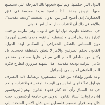
الدول التي حكمتها، ولم تبلغ شعوبها تلك المرحلة التي تستطيع
معها النهوض وحدها، لذا ستصبح وديعة مقدسة في عنق
الحضارة”. إذن أصبح كثير من الدول الضعيفة “وديعة مقدسة”،
والأهم في ذلك أن الانتداب صار له أساس قانوني.
في المحصلة ظهرت دول لها حق قانوني، وهي ملزمة بواجب،
لإدارة دفة دول أخرى لا تستطيع أن تقوم وحدها بتسيير أمورها؛
دون المساس بالشكل الجغرافي أو السكاني لهذه الدول،
القانون يحكم الطرفين والأمر لا يتعلق بالمنطقة فحسب، بل
بكثير من مناطق العالم التي سيطر عليها مستعمر متحضر
يدّعي التزامه بوديعة مقدسة.. هذا التمهيد ضروري لنطرح فكرة
البعد القانوني لما يسمى بإسرائيل.
وعد بلفور وإنفاذه من قبل المستعمِرة بريطانيا، ذلك التصرف
هو أول تعدٍّ قانوني لما يسمى الوديعة المقدسة والانتداب، ونأخذ
في هذا السياق رأي أحد كبار فقهاء القانون، وهو (البروفسور
إيان براونلي) أستاذ القانون الدولي في جامعة أوكسفورد، حيث
قال بعد قرار تقسيم فلسطين من قبل الأمم المتحدة إلى