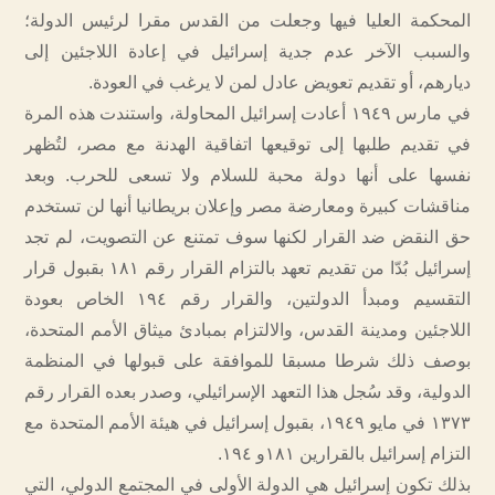
المحكمة العليا فيها وجعلت من القدس مقرا لرئيس الدولة؛
والسبب الآخر عدم جدية إسرائيل في إعادة اللاجئين إلى
ديارهم، أو تقديم تعويض عادل لمن لا يرغب في العودة.
في مارس ١٩٤٩ أعادت إسرائيل المحاولة، واستندت هذه المرة
في تقديم طلبها إلى توقيعها اتفاقية الهدنة مع مصر، لتُظهر
نفسها على أنها دولة محبة للسلام ولا تسعى للحرب. وبعد
مناقشات كبيرة ومعارضة مصر وإعلان بريطانيا أنها لن تستخدم
حق النقض ضد القرار لكنها سوف تمتنع عن التصويت، لم تجد
إسرائيل بُدّا من تقديم تعهد بالتزام القرار رقم ١٨١ بقبول قرار
التقسيم ومبدأ الدولتين، والقرار رقم ١٩٤ الخاص بعودة
اللاجئين ومدينة القدس، والالتزام بمبادئ ميثاق الأمم المتحدة،
بوصف ذلك شرطا مسبقا للموافقة على قبولها في المنظمة
الدولية، وقد سُجل هذا التعهد الإسرائيلي، وصدر بعده القرار رقم
١٣٧٣ في مايو ١٩٤٩، بقبول إسرائيل في هيئة الأمم المتحدة مع
التزام إسرائيل بالقرارين ١٨١و ١٩٤.
بذلك تكون إسرائيل هي الدولة الأولى في المجتمع الدولي، التي