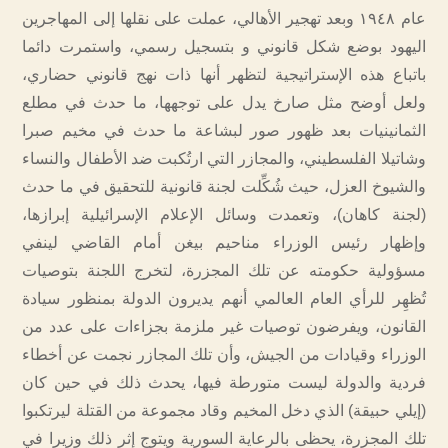
عام ١٩٤٨ وبعد تهجير الأهالي، عملت على نقلها إلى المهاجرين
اليهود بوضع شكل قانوني و بتسجيل رسمي، واستمرت دائما
باتباع هذه الإستراتيجية لتظهر أنها ذات نهج قانوني حضاري،
ولعل أوضح مثل صارخ يدل على توجهها، ما حدث في مطلع
الثمانينيات بعد ظهور صور لبشاعة ما حدث في مخيم صبرا
وشاتيلا الفلسطيني، والمجازر التي ارتُكبت ضد الأطفال والنساء
والشيوخ العزل، حيث شُكِّلت لجنة قانونية للتحقيق في ما حدث
(لجنة كاهان)، وتعمدت وسائل الإعلام الإسرائيلية إبرازها،
وإظهار رئيس الوزراء مناحيم بيغن أمام القاضي لينفي
مسؤولية حكومته عن تلك المجزرة، لتخرج اللجنة بتوصيات
تُظهِر للرأي العام العالمي أنهم يديرون الدولة بمنظور سيادة
القانون، ويفرضون توصيات غير ملزمة بجزاءات على عدد من
الوزراء وقيادات من الجيش، وأن تلك المجازر نجمت عن أخطاء
فردية والدولة ليست متورطة فيها، يحدث ذلك في حين كان
(إيلي حبيقة) الذي دخل المخيم وقاد مجموعة من القتلة ليرتكبوا
تلك المجزرة، يحظى بالرعاية السورية ويتوج إثر ذلك وزيرا في