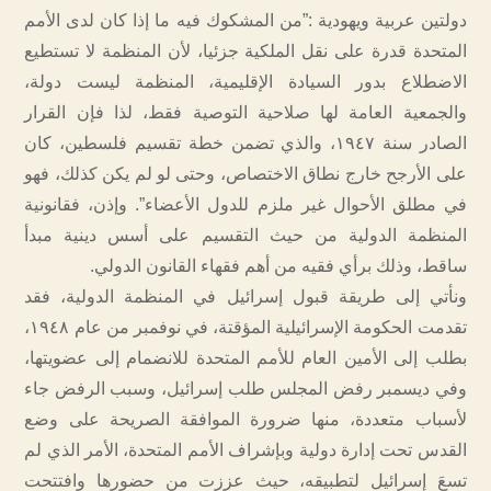
دولتين عربية ويهودية :”من المشكوك فيه ما إذا كان لدى الأمم
المتحدة قدرة على نقل الملكية جزئيا، لأن المنظمة لا تستطيع
الاضطلاع بدور السيادة الإقليمية، المنظمة ليست دولة،
والجمعية العامة لها صلاحية التوصية فقط، لذا فإن القرار
الصادر سنة ١٩٤٧، والذي تضمن خطة تقسيم فلسطين، كان
على الأرجح خارج نطاق الاختصاص، وحتى لو لم يكن كذلك، فهو
في مطلق الأحوال غير ملزم للدول الأعضاء”. وإذن، فقانونية
المنظمة الدولية من حيث التقسيم على أسس دينية مبدأ
ساقط، وذلك برأي فقيه من أهم فقهاء القانون الدولي.
ونأتي إلى طريقة قبول إسرائيل في المنظمة الدولية، فقد
تقدمت الحكومة الإسرائيلية المؤقتة، في نوفمبر من عام ١٩٤٨،
بطلب إلى الأمين العام للأمم المتحدة للانضمام إلى عضويتها،
وفي ديسمبر رفض المجلس طلب إسرائيل، وسبب الرفض جاء
لأسباب متعددة، منها ضرورة الموافقة الصريحة على وضع
القدس تحت إدارة دولية وبإشراف الأمم المتحدة، الأمر الذي لم
تسعَ إسرائيل لتطبيقه، حيث عززت من حضورها وافتتحت