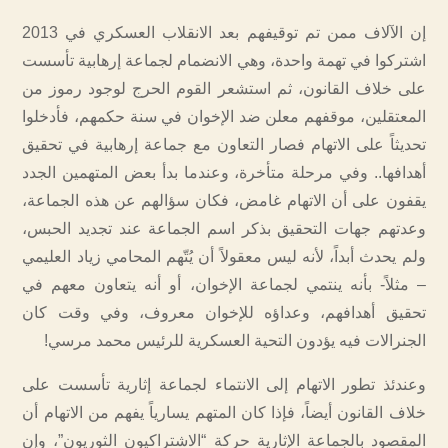
إن الآلاف ممن تم توقيفهم بعد الانقلاب العسكري في 2013
اشتركوا في تهمة واحدة، وهي الانضمام لجماعة إرهابية تأسست
على خلاف القانون، ثم استشعر القوم الحرج لوجود رموز من
المعتقلين، موقفهم معلن ضد الإخوان في سنة حكمهم، فأدخلوا
تحديثاً على الاتهام فصار التعاون مع جماعة إرهابية في تحقيق
أهدافها.. وفي مرحلة متأخرة، وعندما بدأ بعض المتهمين الجدد
يقفون على أن الاتهام غامض، فكان سؤالهم عن هذه الجماعة،
وعدتهم جهات التحقيق بذكر اسم الجماعة عند تجديد الحبس،
ولم يحدث أبداً، لأنه ليس معقولاً أن يُتّهم المحامي زياد العليمي
– مثلاً- بأنه ينتمي لجماعة الإخوان، أو أنه يتعاون معهم في
تحقيق أهدافهم، وعداؤه للإخوان معروف، وفي وقت كان
الجنرالات فيه يؤدون التحية العسكرية للرئيس محمد مرسي!
وعندئذ تطور الاتهام إلى الانتماء لجماعة إثارية تأسست على
خلاف القانون أيضاً، فإذا كان المتهم يسارياً يفهم من الاتهام أن
المقصود بالجماعة الإثارية حركة “الاشتراكيون الثوريون”، وإن