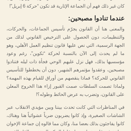
كان غير ذلك فهم أن الجماعة الإثارية قد تكون “حركة 6 إبريل”!
عندما تنادوا مصبحين
:
والمعنى هنا أن القانون يجرّم تأسيس الجماعات، والحركات،
والتنظيمات، دون الحصول على الترخيص القانوني لذلك من
الجهة الرسمية، التي نص عليها قانون تنظيم العمل الأهلي، وهو
ما لم يحدث إلى الآن بالنسبة لحركة “تكوين”، رغم وعود
مؤسسيها بذلك، فهل نزل عليهم الوحي فجأة ذات ليله فتنادوا
مصبحين، وعقدوا مؤتمرهم الشهير، دون أن يخططوا للتأسيس
القانوني للحركة؟ فماذا ينقصهم من أوراق للقيام بهذه المهمة؟
ولماذا تصمت السلطات صمت القبور إزاء هذا الخروج المعلن
على القانون، وتضرب به عرض الحائط وطوله؟!
في المناظرات التي كانت تحدث بيننا وبين مؤيدي الانقلاب عبر
الشاشات الصغيرة، وإذ كانوا يضربون ضرباً عشوائياً هنا وهناك،
كانوا يفاجئون بذلك بعضا منا، وكان مما قالوه إن جماعة الإخوان