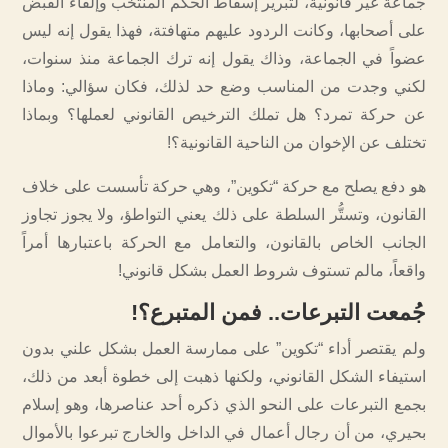
جماعة غير قانونية، لتبرير إسقاط الحكم المنتخب وإلقاء القبض
على أصحابها، وكانت الردود عليهم متهافتة، فهذا يقول إنه ليس
عضواً في الجماعة، وذاك يقول إنه ترك الجماعة منذ سنوات،
لكني وجدت من المناسب وضع حد لذلك، فكان سؤالي: وماذا
عن حركة تمرد؟ هل تملك الترخيص القانوني لعملها؟ وبماذا
تختلف عن الإخوان من الناحية القانونية؟!
هو دفع يصلح مع حركة “تكوين”، وهي حركة تأسست على خلاف
القانون، وتستُّر السلطة على ذلك يعني التواطؤ، ولا يجوز تجاوز
الجانب الخاص بالقانون، والتعامل مع الحركة باعتبارها أمراً
واقعاً، مالم تستوف شروط العمل بشكل قانوني!
جُمعت التبرعات.. فمن المتبرع؟
!
ولم يقتصر أداء “تكوين” على ممارسة العمل بشكل علني بدون
استيفاء الشكل القانوني، ولكنها ذهبت إلى خطوة أبعد من ذلك،
بجمع التبرعات على النحو الذي ذكره أحد عناصرها، وهو إسلام
بحيري، من أن رجال أعمال في الداخل والخارج تبرعوا بالأموال