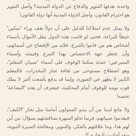
واحدة، هدفها التنوير والدفاع عن الدولة المدنية؟ وأصل التنوير
هو احترام القانون، وأصل الدولة المدنية أنها دولة القانون!
ولا يمثل عدم امتلاكنا للدليل على أن دولاً تقف وراء “تمكين”
خيطاً للبراءة، فحتى لو قامت هذه الدول بنقل الأموال بأسماء
أشخاص هم من قاموا بالتبرع، فلابد من الإفصاح عن أسمائهم،
وأن تخطر جهة الاختصاص بهذا التبرع وقيمته وأسماء
المتبرعين؛ عندئذ يمكننا الوقوف على أسماء “صبيان المعلم”،
وهو اصطلاح مستوحى من ثقافة تجار المخدرات، فالمعلم
الكبير لا يظهر في الصورة، وإنما قد يدفع بأشعث أغبر لا يملك
قوت يومه للوقوف أمام المحكمة، فيعترف أن هذه “البضاعة”
تخصه!
ولا مانع لدينا من أن يبدو الممولون أمامنا مثل تجار “الكيف”،
فيقدموا صبيانهم، فربما تحلو السهرة بمناقشتهم بسؤال: من أين
لهم هذا، وما علاقتهم بالفكر، والتنوير، ومعالجة السيرة النبوية،
ونقد أحاديث البخاري؟!