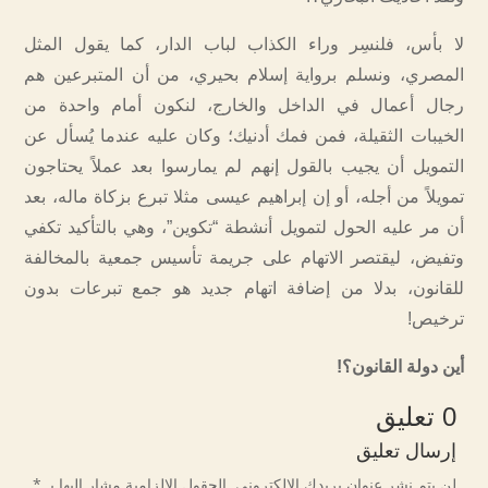
لا بأس، فلنسِر وراء الكذاب لباب الدار، كما يقول المثل
المصري، ونسلم برواية إسلام بحيري، من أن المتبرعين هم
رجال أعمال في الداخل والخارج، لنكون أمام واحدة من
الخيبات الثقيلة، فمن فمك أدنيك؛ وكان عليه عندما يُسأل عن
التمويل أن يجيب بالقول إنهم لم يمارسوا بعد عملاً يحتاجون
تمويلاً من أجله، أو إن إبراهيم عيسى مثلا تبرع بزكاة ماله، بعد
أن مر عليه الحول لتمويل أنشطة “تكوين”، وهي بالتأكيد تكفي
وتفيض، ليقتصر الاتهام على جريمة تأسيس جمعية بالمخالفة
للقانون، بدلا من إضافة اتهام جديد هو جمع تبرعات بدون
ترخيص!
أين دولة القانون؟!
0 تعليق
إرسال تعليق
لن يتم نشر عنوان بريدك الإلكتروني.
الحقول الإلزامية مشار إليها بـ
*