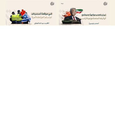
إيران تتجنب مواجهة جديدة مع الولايات المتحدة
في موقعة أمستردام.. لم تسلم الجرّة هذه
مع عودة ترامب
المرة !
تابعنا على حساباتنا
مقالات أخرى