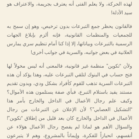
لهذه الحركة، ولا يعلم الفتى أنه يعترف بجريمة، والاعتراف هو
سيد الأدلة!
فالقانون يحظر جمع التبرعات بدون ترخيص، وهو إن سمح به
للجمعيات والمنظمات القانونية، فإنه ألزم بإبلاغ الجهات
الرسمية بالتبرعات وبياناتها، إلا إذا كنا أمام تنظيم سري يمارس
العلانية في بعض جوانبه، والسرية في جوانب أخرى!
ولأن “تكوين” منظمة غير قانونية، فالمعنى أنه ليس مخولاً لها
فتح حساب في البنوك لتلقي التبرعات عليه، وهذا يؤكد أن هذه
التبرعات السرية تذهب للقوم كأفراد بشكل ودي، وبدون تقديم
مستند يفيد باستلام التبرع، فبأي صفة يستلمون هذه الأموال؟
وكيف علم رجال الأعمال في الداخل والخارج بأمر هذا
“التشكيل العصابي”؟ لأن الإعلان عن التبرعات من رجال
الأعمال في الداخل والخارج كان بعد قليل من إطلاق “تكوين”!
والسؤال الأهم هو لماذا لم يفصح رجال الأعمال هؤلاء عن
أنفسهم، انحيازاً للفكرة، وإيماناً بالمشروع، وهم لا يتبرعون