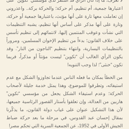
لا نعرف، ما إذا كان الرأي قد استقر لدى مؤسسي “تكوين” على
اعتبارها جمعية، أم تنظيم، أم حركة؛ والحركة بركة.. واعذروني
إن تعاملت معها تارة على أنها مؤنث، باعتبارها جمعية أو حركة،
وتارة على أنها مذكر على أساس أنها تنظيم، يشبه التنظيمات
التي نشأت وعوقب المنتمين إليها، لانتمائهم إلى تنظيم تأسس
على خلاف القانون؛ بدءاً من تنظيم الإخوان المسلمين، ومروراً
بالتنظيمات اليسارية، وانتهاء بتنظيم “الناجون من النار”. وقد
يكون الرأي الغالب أن “تكوين” ليست مؤنثاً أو مذكراً، فربما
تكون “خنثى”؛ لذا وجب التنويه!
من الخطأ بمكان ما فعله الناس عندما تجاوزوا الشكل مع عدم
استيفائه، وتطرقوا للموضوع، وهذا يمثل خدمة جليلة لأصحاب
الحركة؛ وعدم استيفاء الشكل يجعل من مؤسسي “تكوين”
هاربين من العدالة، وإن تعلقوا بأستار القصور الرئاسية جميعها،
لأن هذا التشكيل عنوان على غياب دولة القانون، ما يذكّرنا
بمقال إحسان عبد القدوس، في مرحلة ما بعد حركة ضباط
الجيش الأولى في 1952، عن الجمعية السرية التي تحكم مصر!