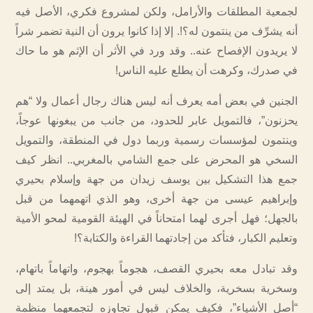
لجمعية المطلقات والأرامل، ولكن لمشروع فكري، الأصل فيه
أنه يشرِّف من ينتمون له؟!. إلا إذا كانوا يرون أن النية تضمر شراً
لا يريدون الإفصاح عنه.. وقد ورد في الأثر أن الإثم هو ما حاك
في صدرك، وكرهت أن يطلع عليه الناس!
الجنين في بعض أمه يعرف أنه ليس هناك رجال أعمال ولا “هم
يحزنون”، فالتمويل عابر للحدود، من جانب من يبغونها عوجاً،
وينتمون لمؤسسات رسمية وربما دول في المنطقة، والتمويل
السخي هو المحرض على جمع الشامي بالمغربي.. انظر كيف
جمع هذا التشكيل بين يوسف زيدان من جهة وإسلام بحيري
وإبراهيم عيسى من جهة أخرى، وهو الذي اتهمهما من قبل
بالجهل؛ فهل أجرى لهما امتحاناً في الهيئة القومية لمحو الأمية
وتعليم الكبار، فتأكد من إجادتهما القراءة والكتابة؟!
وقد تبادل معه بحيري القصف، هجوماً بهجوم، واتهاماً باتهام،
وسخرية بسخرية، والخلاف ليس في أمور هينة، بل يمتد إلى
“أصل الأشياء”، فكيف يمكن قبول تجاوزه لتجمعهما منظمة