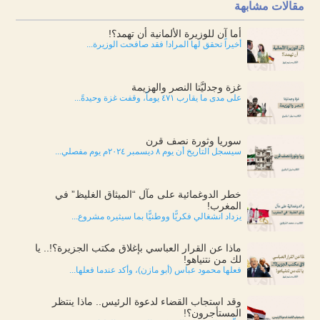
مقالات مشابهة
أما آن للوزيرة الألمانية أن تهمد؟!
أخيراً تحقق لها المراد! فقد صافحت الوزيرة...
غزة وجدليَّتا النصر والهزيمة
على مدى ما يقارب ٤٧١ يوماً، وقفت غزة وحيدةً...
سوريا وثورة نصف قرن
سيسجل التاريخ أن يوم ٨ ديسمبر ٢٠٢٤م يوم مفصلي...
خطر الدوغمائية على مآل “الميثاق الغليظ” في
المغرب!
يزداد انشغالي فكريًّا ووطنيًّا بما سيثيره مشروع...
ماذا عن القرار العباسي بإغلاق مكتب الجزيرة؟!.. يا
لك من نتنياهو!
فعلها محمود عباس (أبو مازن)، وأكد عندما فعلها...
وقد استجاب القضاء لدعوة الرئيس.. ماذا ينتظر
المستأجرون؟!