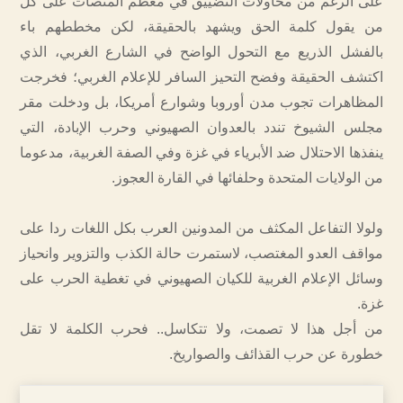
على الرغم من محاولات التضييق في معظم المنصات على كل
من يقول كلمة الحق ويشهد بالحقيقة، لكن مخططهم باء
بالفشل الذريع مع التحول الواضح في الشارع الغربي، الذي
اكتشف الحقيقة وفضح التحيز السافر للإعلام الغربي؛ فخرجت
المظاهرات تجوب مدن أوروبا وشوارع أمريكا، بل ودخلت مقر
مجلس الشيوخ تندد بالعدوان الصهيوني وحرب الإبادة، التي
ينفذها الاحتلال ضد الأبرياء في غزة وفي الصفة الغربية، مدعوما
من الولايات المتحدة وحلفائها في القارة العجوز.
ولولا التفاعل المكثف من المدونين العرب بكل اللغات ردا على
مواقف العدو المغتصب، لاستمرت حالة الكذب والتزوير وانحياز
وسائل الإعلام الغربية للكيان الصهيوني في تغطية الحرب على
غزة.
من أجل هذا لا تصمت، ولا تتكاسل.. فحرب الكلمة لا تقل
خطورة عن حرب القذائف والصواريخ.