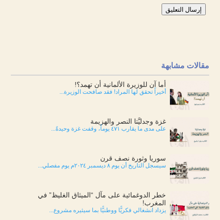
إرسال التعليق
مقالات مشابهة
أما آن للوزيرة الألمانية أن تهمد؟!
أخيراً تحقق لها المراد! فقد صافحت الوزيرة...
غزة وجدليَّتا النصر والهزيمة
على مدى ما يقارب ٤٧١ يوماً، وقفت غزة وحيدةً...
سوريا وثورة نصف قرن
سيسجل التاريخ أن يوم ٨ ديسمبر ٢٠٢٤م يوم مفصلي...
خطر الدوغمائية على مآل “الميثاق الغليظ” في
المغرب!
يزداد انشغالي فكريًّا ووطنيًّا بما سيثيره مشروع...