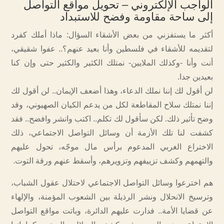
الواجب الإلكتروني – تحويل مواقع التواصل
إلى ساحة مقاومة وفضح للاستبداد
أكثر ما يستفزني من بعض الأشقاء السؤال: ماذا أملك كفرد
لتقديمه للأشقاء في فلسطين وأنا بعيد عنهم؟.. عفوا شقيقي،
أنت وأنا -وكذلك الملايين- نمتلك الكثير والكثير حتى وإن كنا
بعيدين جدا.
لن أقول لك إننا نملك الدعاء، وهذا أضعف الإيمان.. لن أقول لك
إننا نمتلك سلاح المقاطعة لكل من يدعم الكيان الصهيوني، وقد
وضح تأثير ذلك. لكن سأقول لك تكلم.. اكتب وانشر وافضح.. فقد
كشفت لنا تلك الأزمة أن وسائل التواصل الاجتماعي، ذلك
الاختراع الغربي المدعوم برأس مال موجّه، تحول عليهم
والتهمهم وكشف تزييفهم وتزويرهم، وأسقط عنهم ورقة التوت.
هم اخترعوا وسائل التواصل الاجتماعي لاحتلال عقول الشباب،
وترسيخ الانحلال ونشر الرذيلة بين الشعوب المؤمنة، والإلهاء
عن قضايا الأمة.. فدارت عليهم الدائرة، وباتت مواقع التواصل