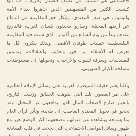
الاجتماعي هي السبب في كشف الضلال والزيف.. كما إنها
كشفت الكثير من المتصهينين الذين جاهروا بعداء الأمة
والوقوف في صف المعتدي، وإنكار حق المقاومة في الدفاع
عن أرضها المحتلة؛ وصاروا يتحدثون بلسان الغرب، فالتاريخ
عندهم يبدأ من يوم السابع من أكتوبر، الذي شنت فيه المقاومة
الفلسطينية عمليات طوفان الأقصى، وبذلك ينكرون كل ما
تعرض له الأشقاء من قهر وتعذيب واعتقالات، وتدنيس
للمقدسات وسرقة للبيوت والأراضي، وتحويلها إلى مستوطنات
مسلحة للكيان الصهيوني.
وكلنا يعلم حقيقة السيطرة الغربية على وسائل الإعلام العالمية
على مر العصور، تلك التي شوهت الحقائق وزيفت التاريخ،
بانحياز صارخ لأصحاب المال الذين يدافعون عن المحتل، وقد
نجحوا في تحويل المعتدي الغاصب إلى ضحية، وتأثر الرأي العام
بما يسمعه ويشاهده عبر قنواتهم وصحفهم؛ لكن الوضع تغير مع
ظهور وسائل التواصل الاجتماعي، التي نجحت في قلب المعادلة