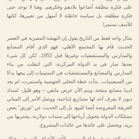
على فكرة مطلقة أضاعوا بلادهم وفكرهم، وهنا لا توجد حتى
فكرة مطلقة، بل سياسة خاطئة لا أسهل من تغييرها، لكنها
للأسف تستمر!.
مثال واحد فقط من التاريخ يقول إن النهضة المصرية في العصر
الحديث قام بها المجتمع الأهلي، فهو الذي أقام المصانع
والمدارس والمستشفيات وغيرها قبل 1952، لكن كل شيء
بعدها صار في يد الدولة المركزية، التي انتقلت من بناء
المدارس والمصانع والمستشفيات في الستينيات إلى بيعها بدءًا
من السبعينيات.. بدأت خطة التخلي الجهنمية واستمرت، لم يعد
لدينا مصانع منتجة، ويتم الآن عرض مابقي – وهو قليل- لسداد
ديون لا يعرف أحد لها مشاريع إنتاجية، ووصل الأمر إلى المباني
العريقة المعروضة أيضا للبيع، بل إلى الحديث عن “توريق” بعض
ممتلكات الدولة بتحويل أرباحها إلى سندات دولارية، يشتريها من
يريد، ويحصل على عائدها من عائدات المشروع.
يتردد الحديث عن قناة السويس كأحد الأهداف للتوريق، وهناك