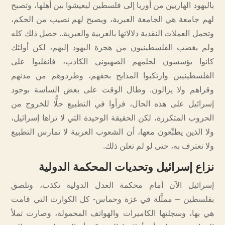
باليهود الهاربين من أوربا إلى فلسطين ليعيشوا بين أهلها، وتصبح
لهم جامعة هي الجامعة العبرية، ويصبح لهم نصيب من الحكم،
وتحمل العملات النقدية دلالاتها بالعربية والعبرية.. حصل ذلك كله
ولم يغضب الفلسطينيون من هجرة اليهود إليهم، لكن أولئك
كانوا يؤسسون لحلمهم الصهيوني الكاذب، فانقلبوا على
الفلسطينيين وارتكبوا المذابح بحقهم، وطردوهم من مدنهم
وقراهم ولا يزالون. وطال الوقت على بعض الساسة بوجود
إسرائيل على هذه الحال، فرأوا في التطبيع حلًّا للخروج من
الحروب المتكررة، لكن الحقيقة الوحيدة التي لا تراها إسرائيل،
ولا الذين يطبِّعون معها، أن الشعوب العربية لا تمارس التطبيع
ولا تعترف به، حتى لو لم تعلن ذلك.
نزاع إسرائيل وتحديات المحكمة الدولية
إسرائيل الآن أمام محكمة العدل الدولية تكذب، وتلصق
بفلسطين – ممثَّلة في غزة وحماس- كل الكوارث التي قامت
هي بها، وسجلتها الكاميرات والهواتف المحمولة، وصارت تملأ