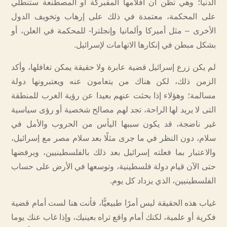
الدنيا؛ وهي تظن أن أفلامها المفبركة أو المصطنعة ستنطلي
على المحكمة، معتمدة في ذلك على إرهاب وتخويف الدول
الأخرى – مثل أميركا وألمانيا وإنجلترا- للمحكمة في العلن، أو
بشكل مبطن في إنكارها الاتهامات لإسرائيل.
لم يكن زرع إسرائيل قضية عابرة ولا حقيقة يمكن تغافلها، وأكد
الزمن ذلك، لكن هناك من يتعامون عنه ويعتبرونها دولة
مسالمة؛ وهؤلاء إذا بحثت عنهم بعيدا عن رؤية الغرب للمنطقة
التى لا يريد لها الراحة، تجد لهم مصالح شخصية أو رؤى سياسية
غير ناضجة، قد يكون سببها اليأس من الحروب والأمل في
سلام، دون النظر في ما جرى مثلًا بعد سلام مصر مع إسرائيل،
والاعتبار بما فعلته إسرائيل بعد ذلك بالفلسطينيين، وبرفضها
حتى الآن قيام دولة فلسطينية، وتوسعها في الأرض على حساب
الفلسطينيين، الذي يزداد كل يوم.
غياب هذه الحقيقة ليس أمرًا طبيعيًّا، فأنت هنا لست أمام قضية
فكرية أو علمية، لكنك أمام واقع تراه بعينيك، وإذا غاب عنك يوما