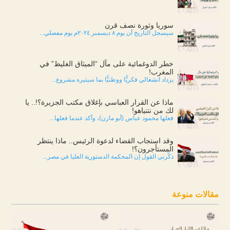
سوريا وثورة نصف قرن
سيسجل التاريخ أن يوم ٨ ديسمبر ٢٠٢٤م يوم مفصلي...
خطر الدوغمائية على مآل “الميثاق الغليظ” في
المغرب!
يزداد انشغالي فكريًّا ووطنيًّا بما سيثيره مشروع...
ماذا عن القرار العباسي بإغلاق مكتب الجزيرة؟!.. يا
لك من نتنياهو!
فعلها محمود عباس (أبو مازن)، وأكد عندما فعلها...
وقد استجاب القضاء لدعوة الرئيس.. ماذا ينتظر
المستأجرون؟!
ذكّرني القول إن المحكمة الدستورية العليا في مصر...
مقالات منوعة