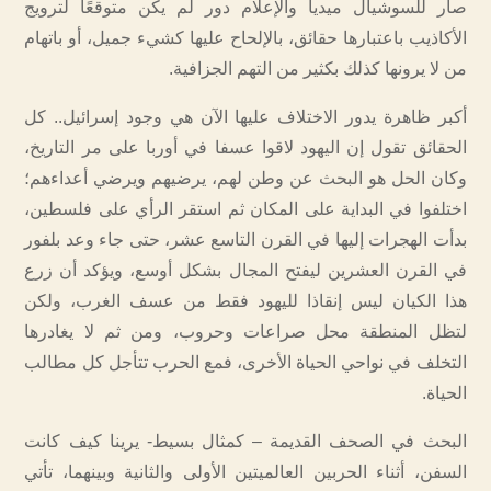
صار للسوشيال ميديا والإعلام دور لم يكن متوقعًا لترويج
الأكاذيب باعتبارها حقائق، بالإلحاح عليها كشيء جميل، أو باتهام
من لا يرونها كذلك بكثير من التهم الجزافية.
أكبر ظاهرة يدور الاختلاف عليها الآن هي وجود إسرائيل.. كل
الحقائق تقول إن اليهود لاقوا عسفا في أوربا على مر التاريخ،
وكان الحل هو البحث عن وطن لهم، يرضيهم ويرضي أعداءهم؛
اختلفوا في البداية على المكان ثم استقر الرأي على فلسطين،
بدأت الهجرات إليها في القرن التاسع عشر، حتى جاء وعد بلفور
في القرن العشرين ليفتح المجال بشكل أوسع، ويؤكد أن زرع
هذا الكيان ليس إنقاذا لليهود فقط من عسف الغرب، ولكن
لتظل المنطقة محل صراعات وحروب، ومن ثم لا يغادرها
التخلف في نواحي الحياة الأخرى، فمع الحرب تتأجل كل مطالب
الحياة.
البحث في الصحف القديمة – كمثال بسيط- يرينا كيف كانت
السفن، أثناء الحربين العالميتين الأولى والثانية وبينهما، تأتي