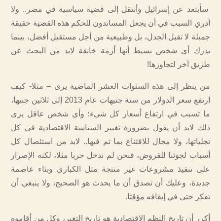
سأبتعد عن إسرائيل وأنتقل إلى قضية سياسية في مصر.. ولا
أدري السبب في أن يجعل المساندون للحكم هذه القضية حقيقة
جميلة لا تقبل الجدل، بل وطبيعية من أجل مستقبل أفضل، بينما
يدرك أي شخص بسيط أنها أزمة خانقة لابد من البحث عن
طريق آخر لتجاوزها!
من ينظر إلى هذه السنوات العشر الماضية يرى – مثلا- كيف
ارتفع سعر الدولار من ستة جنيهات عام 2013 إلى ثلاثين جنيها،
ما تسبب في ارتفاع أسعار كل شيء؛ وأي شخص عاقل يرى
ذلك لابد أن يقول بضرورة تغيير السياسة الاقتصادية في كل
تجلياتها، ولا مجال للاقتناع بما تم فيها.. لابد من استئصال كل
أسباب لجوئنا للقروض، فنحن لم ندخل حربا مثلا، لكنه الإصرار
على تنفيذ مشروعات غير منتجة مثل الكباري وبناء عاصمة
جديدة، وعليك أن تصدق أن ما يحدث هو الصحيح، ولا ينبغي أن
تفكر حتى في إيقافه مؤقتا.
أكرر أن تاريخ النظم الاقتصادية هو تاريخ التغير، وكل من أقاموه