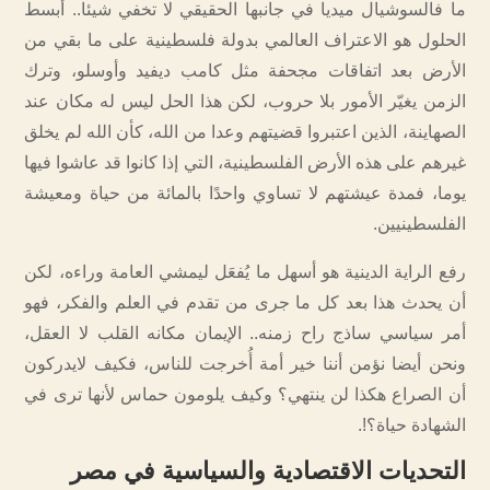
ما فالسوشيال ميديا في جانبها الحقيقي لا تخفي شيئا.. أبسط
الحلول هو الاعتراف العالمي بدولة فلسطينية على ما بقي من
الأرض بعد اتفاقات مجحفة مثل كامب ديفيد وأوسلو، وترك
الزمن يغيّر الأمور بلا حروب، لكن هذا الحل ليس له مكان عند
الصهاينة، الذين اعتبروا قضيتهم وعدا من الله، كأن الله لم يخلق
غيرهم على هذه الأرض الفلسطينية، التي إذا كانوا قد عاشوا فيها
يوما، فمدة عيشتهم لا تساوي واحدًا بالمائة من حياة ومعيشة
الفلسطينيين.
رفع الراية الدينية هو أسهل ما يُفعَل ليمشي العامة وراءه، لكن
أن يحدث هذا بعد كل ما جرى من تقدم في العلم والفكر، فهو
أمر سياسي ساذج راح زمنه.. الإيمان مكانه القلب لا العقل،
ونحن أيضا نؤمن أننا خير أمة أُخرجت للناس، فكيف لايدركون
أن الصراع هكذا لن ينتهي؟ وكيف يلومون حماس لأنها ترى في
الشهادة حياة؟!.
التحديات الاقتصادية والسياسية في مصر