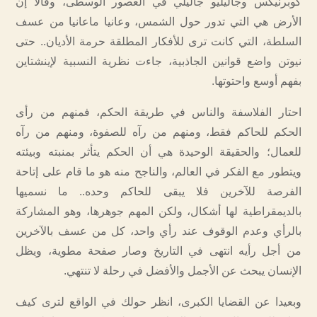
كوبرنيكس وجاليليو جاليلي في العصور الوسطى، وقالا إن
الأرض هي التي تدور حول الشمس، وعانيا ماعانيا من عسف
السلطة، التي كانت ترى للأفكار المطلقة حرمة الأديان.. حتى
نيوتن واضع قوانين الجاذبية، جاءت نظرية النسبية لإينشتاين
بفهم أوسع واحتوتها.
احتار الفلاسفة والناس في طريقة الحكم، فمنهم من رأى
الحكم للحاكم فقط، ومنهم من رآه للصفوة، ومنهم من رآه
للعمال؛ والحقيقة الوحيدة هي أن الحكم يتأثر بمنبته وبيئته
ويتطور مع الفكر في العالم، والناجح منه هو ما قام على إتاحة
الفرصة للآخرين فلا يبقى للحاكم وحده.. ما نسميها
بالديمقراطية لها أشكال، ولكن المهم جوهرها، وهو المشاركة
بالرأي وعدم الوقوف عند رأي واحد، كل من عسف بالآخرين
من أجل رأيه انتهى في التاريخ وصار صفحة مطوية، ويظل
الإنسان يبحث عن الأجمل والأفضل في رحلة لا تنتهي.
وبعيدا عن القضايا الكبرى، انظر حولك في الواقع لترى كيف