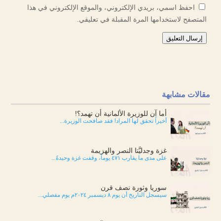
احفظ اسمي، بريدي الإلكتروني، والموقع الإلكتروني في هذا
المتصفح لاستخدامها المرة المقبلة في تعليقي.
إرسال التعليق
مقالات مشابهة
أما آن للوزيرة الألمانية أن تهمد؟!
أخيراً تحقق لها المراد! فقد صافحت الوزيرة...
غزة وجدليَّتا النصر والهزيمة
على مدى ما يقارب ٤٧١ يوماً، وقفت غزة وحيدةً...
سوريا وثورة نصف قرن
سيسجل التاريخ أن يوم ٨ ديسمبر ٢٠٢٤م يوم مفصلي...