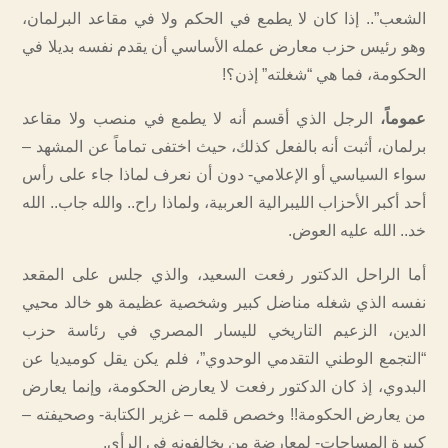
الشعب”.. إذا كان لا يطمع في الحكم ولا في مقاعد البرلمان،
وهو رئيس حزب معارض عمله الأساسي أن يقدم نفسه بديلا في
الحكومة، فما هي “شغلته” إذن؟!
عموماً،
الرجل الذي أقسم أنه لا يطمع في منصب ولا مقاعد
برلمان، أثبت أنه بالفعل كذلك، حيث اختفى تماماً عن المشهد –
سواء السياسي أو الإعلامي- دون أن نعرف لماذا جاء على رأس
أحد أكبر الأحزاب الليبرالية العربية، ولماذا راح.. والله جاب.. الله
خد.. الله عليه العوض.
أما الراحل الدكتور رفعت السعيد، والذي جلس على المقعد
نفسه الذي شغله مناضل كبير وشخصية عظيمة هو خالد محيي
الدين، الزعيم التاريخي لليسار المصري في رئاسة حزب
“التجمع الوطني التقدمي الوحدوي”، فلم يكن يقل كوميديا عن
البدوي، إذ كان الدكتور رفعت لا يعارض الحكومة، وإنما يعارض
من يعارض الحكومة!! وخصص قلمه – غزير الكتابة- وصحيفته –
كبيرة المساحات- لمعارضة من يخالفونه في الرأي.