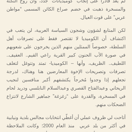
لم يعد قادراً على إنجاب “كوميديانات” جدد، وأن روح النكتة
والمسخرة ذهبت في خضم صراع الكائن المسمى “مواطن
عربي” على قوت العيال.
لكن المتابع لشؤون وشجون السياسة العربية، لن يتعب في
اكتشاف أن الكوميديا لا تقتصر فقط على تصرفات أهل
السلطة، خصوصاً الممثلين منهم الذين يخرجون على شعوبهم
في صورة الأب الحنون كبير القرية راعي القيم.. العفيف..
اللطيف.. الظريف، وأنها – الكوميديا- تمتد وتتوغل لتغلف
تصرفات وتصريحات الإخوة المعارضين هنا وهناك، لدرجة
تجعلهم إذا وجدوا مُخرجاً يكتشفهم أكبر منافسين لنجيب
الريحاني وعبدالفتاح القصري وعبدالسلام النابلسي ودريد لحام
في المسخرة، والقدرة على “زغزغة” جماهير الشارع لانتزاع
الضحكات منهم.
أتاحت لي ظروف عملي أن أغطّي انتخابات مجالس بلدية ونيابية
في أكثر من بلد عربي منذ العام 2000؛ وكانت الملاحظة