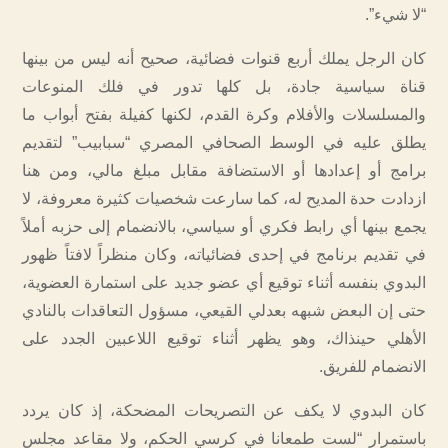
“لا شيء”.
كان الرجل يملك أربع قنوات فضائية، صحيح أنه ليس من بينها
قناة سياسية جادة، بل كلها تدور في فلك المنوعات
والمسلسلات والأفلام وكرة القدم، لكنها كفيلة بفتح أبواب ما
يطلق عليه في الوسط الصحافي المصري “سبابيب” لتقديم
برامج أو إعدادها أو الاستضافة مقابل مبلغ مالي، ومن هنا
ازدادت حدة المديح له، كما سارعت شخصيات كثيرة معروفة، لا
يجمع بينها أي رابط فكري أو سياسي، بالانضمام إلى حزبه أملاً
في تقديم برنامج في إحدى فضائياته، وكان منظراً لافتاً ظهور
البدوي بنفسه أثناء توقيع أي عضو جديد على استمارة العضوية،
حتى إن البعض شبهه بعدلي القيعي، مسؤول التعاقدات بالنادي
الأهلي حينذاك، وهو يظهر أثناء توقيع اللاعبين الجدد على
الانضمام للفريق.
كان البدوي لا يكف عن التصريحات المضحكة، إذ كان يردد
باستمرار “لست طمعانا في كرسي الحكم، ولا مقاعد مجلس