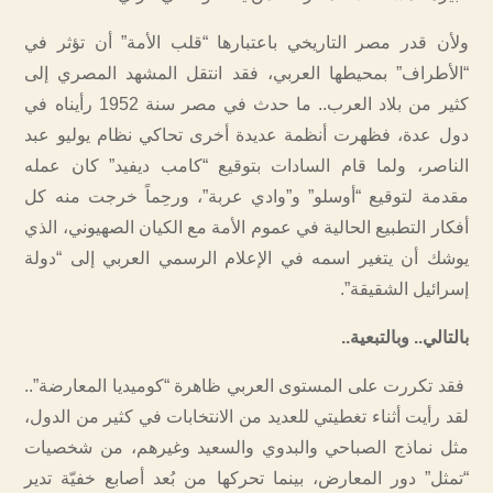
ولأن قدر مصر التاريخي باعتبارها “قلب الأمة” أن تؤثر في
“الأطراف” بمحيطها العربي، فقد انتقل المشهد المصري إلى
كثير من بلاد العرب.. ما حدث في مصر سنة 1952 رأيناه في
دول عدة، فظهرت أنظمة عديدة أخرى تحاكي نظام يوليو عبد
الناصر، ولما قام السادات بتوقيع “كامب ديفيد” كان عمله
مقدمة لتوقيع “أوسلو” و”وادي عربة”، ورحِماً خرجت منه كل
أفكار التطبيع الحالية في عموم الأمة مع الكيان الصهيوني، الذي
يوشك أن يتغير اسمه في الإعلام الرسمي العربي إلى “دولة
إسرائيل الشقيقة”.
بالتالي.. وبالتبعية..
فقد تكررت على المستوى العربي ظاهرة “كوميديا المعارضة”..
لقد رأيت أثناء تغطيتي للعديد من الانتخابات في كثير من الدول،
مثل نماذج الصباحي والبدوي والسعيد وغيرهم، من شخصيات
“تمثل” دور المعارض، بينما تحركها من بُعد أصابع خفيّة تدير