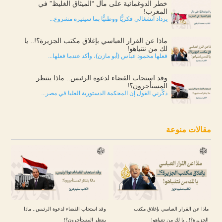
خطر الدوغمائية على مآل “الميثاق الغليظ” في
المغرب!
يزداد انشغالي فكريًّا ووطنيًّا بما سيثيره مشروع...
ماذا عن القرار العباسي بإغلاق مكتب الجزيرة؟!.. يا
لك من نتنياهو!
فعلها محمود عباس (أبو مازن)، وأكد عندما فعلها...
وقد استجاب القضاء لدعوة الرئيس.. ماذا ينتظر
المستأجرون؟!
ذكّرني القول إن المحكمة الدستورية العليا في مصر...
مقالات منوعة
ماذا عن القرار العباسي بإغلاق مكتب
وقد استجاب القضاء لدعوة الرئيس.. ماذا
الجزيرة؟!.. يا لك من نتنياهو!
ينتظر المستأجرون؟!