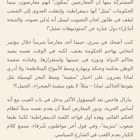
المشتركة بينها أن المعارضين “يمثلون” أنهم معارضون، بينما
الحكومات “تمثل” أنها ديمقراطية، وانتقلت العدوى إلى الشعب
ليقف في طابور لجان التصويت ليمثل أنه يُدلي بصوته، والنتيجة
أننا إزاء دول عبارة عن “استوديوهات تمثيل”!
كنت أضحك في سري، حينما أجد معارضاً شرساً خلال مؤتمر
انتخابي يهاجم الحكومة بعنف، لكنه في الوقت نفسه يشيد
بحاكم الدولة ودوره في تنميتها واستقرارها، وقيادته سفينة
الوطن بحكمة وحنكة ومهارة وسط الأمواج المتلاطمة؛ ولا أدري
لماذا يصرون على اختيار “سفينة” وسط البحر كوسيلة نقل
يقودها الحاكم، لماذا – مثلاً- لا يقود سفينة الصحراء.. الجمل؟!
مازال هاجس نقد المسؤول الأكبر يدخل في باب العيب مع أنه
أساس الحرية، ودور المعارض أصلاً أن يقدم نفسه بديلاً لنظام
الحكم القائم، وهذه أول قواعد اللعبة الديمقراطية؛ لكننا طبعا
شعوب “متربية”، وفي قول آخر مواطنون شُرفاء، نسمع كلام
الكبار بعدم اللعب في الشارع السياسي.