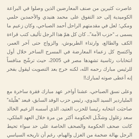
عاصرت كثيرين من صنف المعارضين الذين وصلوا في البراعة
الكوميدية إلى حد التفوق على محمد هنيدي والأحمدين حلمي
ومكي؛ لعل في مقدمتهم الراحل أحمد الصباحي، وكان زعيم ما
يسمى بـ “حزب الأمة”.. كان كل همّ هذا الرجل تأليف كتب قراءة
الكف والطالع، وارتداء الطربوش، والزواج حتى آخر العمر،
واكتسح كل زعماء المعارضة في المسرح الساخر خلال أول
انتخابات رئاسية تشهدها مصر في 2005، حيث ترشّح منافساً
للرئيس مبارك رحمه الله، لكنه خرج بعد التصويت ليقول بفخر
إنه أعطى صوته لمبارك!!
وعلى نسق الصباحي، عشنا أواخر عهد مبارك فقرة ساخرة مع
الملياردير السيد البدوي، رئيس حزب الوفد السابق، فبعد “هلّيلة”
صاحبَت انتخابه رئيسا للحزب العتيد، الذي أسسه الزعيم الخالد
سعد زغلول وشكّـل الحكومة أكثر من مرة خلال العهد الملكي،
كانت صحف الحكومة والصحف الخاصة على حد سواء تحيط
الرجل بهالة ضخمة من الغزل والهيام، رغم أن تاريخه السياسي