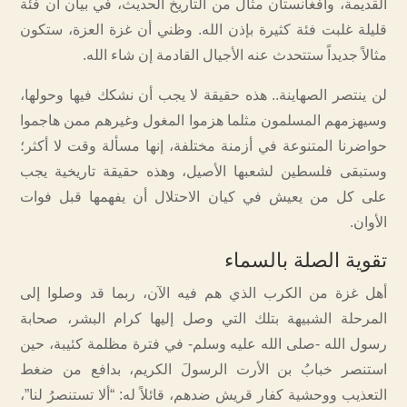
القديمة، وأفغانستان مثال من التاريخ الحديث، في بيان أن فئة
قليلة غلبت فئة كثيرة بإذن الله. وظني أن غزة العزة، ستكون
مثالاً جديداً ستتحدث عنه الأجيال القادمة إن شاء الله.
لن ينتصر الصهاينة.. هذه حقيقة لا يجب أن نشكك فيها وحولها،
وسيهزمهم المسلمون مثلما هزموا المغول وغيرهم ممن هاجموا
حواضرنا المتنوعة في أزمنة مختلفة، إنها مسألة وقت لا أكثر؛
وستبقى فلسطين لشعبها الأصيل، وهذه حقيقة تاريخية يجب
على كل من يعيش في كيان الاحتلال أن يفهمها قبل فوات
الأوان.
تقوية الصلة بالسماء
أهل غزة من الكرب الذي هم فيه الآن، ربما قد وصلوا إلى
المرحلة الشبيهة بتلك التي وصل إليها كرام البشر، صحابة
رسول الله -صلى الله عليه وسلم- في فترة مظلمة كئيبة، حين
استنصر خبابُ بن الأرت الرسولَ الكريم، بدافع من ضغط
التعذيب ووحشية كفار قريش ضدهم، قائلاً له: “ألا تستنصرُ لنا”،