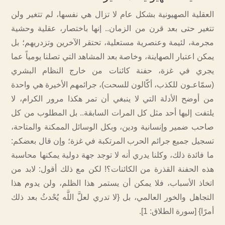
العقلية الصهيونية بشكل عام لا تزال هي نفسها، لم تتغير ولن
تتغير حتى بعد قرن من الزمان.. إنها باختصار، عقلية وحشية
مجرمة، لئيمة وعنصرية مستعلية، تحتقر الآخرين وتزدريهم؛ بل
يمكن اعتبار الصهاينة، وخاصة بعد المشاهد التي تصلنا يومياً عما
يجري في غزة، حفنة كائنات من خارج النظام البشري
(سمّاعـون للكذب، أكّالون للسحت)، جرائمهم الأخيرة هي واحدة
من أوضح الأدلة التي لا ينبغي أن تمر هكذا مرور الكرام، لا
يلتفت إليها أحد مثل كل المرات السابقة.. بل المطلوب من كل
صاحب ضمير وإنسانية ودين، وبكل الوسائل الممكنة والمتاحة،
تسجيل جميع جرائم الحرب المرتكبة في غزة؛ وإن قال بعضكم:
ما فائدة ذلك، وكلنا يدري أنه لا توجد جهة دولية يمكنها محاسبة
هذه الحفنة القذرة من الكائنات؟! لكن مع ذلك أقول: لابد من
اتخاذ الأسباب، فلا يمكن أن يستمر هذا الظلم، ولن يدوم هذا
التجاهل والخور العالمي، بل {لا تدري لعلَّ اللَّه يُحْدثُ بعد ذلك
أمرًا} [سورة الطلاق: 1].