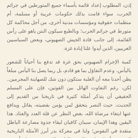
إذن، المطلوب إعداد قائمة بأسماء جميع المتورطين في جرائم
الحرب، سواء قامت بذلك حكومات عربية أو مسلمة، أم
منظمات حقوقية ومؤسسات مدنية أخرى، من أجل محاكمة كل
متورط في جرائم الحرب؛ وبالطبع سيكون النتن ياهو على رأس
القائمة، إلى جانب قادة الجيش الصهيوني، وبعض السياسيين
الغربيين، الذين أيدوا علنا إبادة غزة.
كمية الإجرام الصهيوني بحق غزة قد تدفع بنا أحياناً للشعور
باليأس، وعدم التفاؤل بما هو قادم، بل ربما يصل بنا اليأس مبلغاً
يظن أحدنا معه أن الغلبة ستكون دون شك للصهاينة المجرمين..
لكن، رغم التفاوت الهائل بين القوتين، فإن على المسلم
الحقيقي أن يتذكر أمثلة كثيرة في تاريخنا من القديم إلى
الحديث، حيث النصر يتحقق لمن يؤمن بقضيته، يقاتل ويدافع
عنها ابتغاء مرضاة الله، بغض النظر عن قلة العدد والعتاد. هذا
اليقين وهذا الإيمان، سببان كافيان لبقاء جذوة مصارعة الباطل
متقدة في النفوس؛ ولنا في معركة بدر أبرز الأمثلة التاريخية