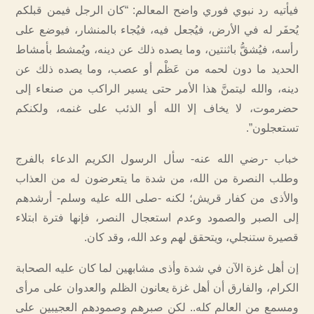
فيأتيه رد نبوي فوري واضح المعالم: “كان الرجل فيمن قبلكم
يُحفَر له في الأرض، فيُجعل فيه، فيُجاء بالمنشار، فيوضع على
رأسه، فيُشقُّ باثنتين، وما يصده ذلك عن دينه، ويُمشط بأمشاط
الحديد ما دون لحمه من عَظْم أو عصب، وما يصده ذلك عن
دينه، والله ليتمنَّ هذا الأمر حتى يسير الراكب من صنعاء إلى
حضرموت، لا يخاف إلا الله أو الذئب على غنمه، ولكنكم
تستعجلون”.
خباب -رضي الله عنه- سأل الرسول الكريم الدعاء بالفرج
وطلب النصرة من الله، من شدة ما يتعرضون له من العذاب
والأذى من كفار قريش؛ لكنه -صلى الله عليه وسلم- أرشدهم
إلى الصبر والصمود وعدم استعجال النصر، فإنها فترة ابتلاء
قصيرة ستنجلي، ويتحقق لهم وعد الله، وقد كان.
إن أهل غزة الآن في شدة وأذى مشابهين لما كان عليه الصحابة
الكرام، والفارق أن أهل غزة يعانون الظلم والعدوان على مرأى
ومسمع من العالم كله.. لكن صبرهم وصمودهم العجيبين على