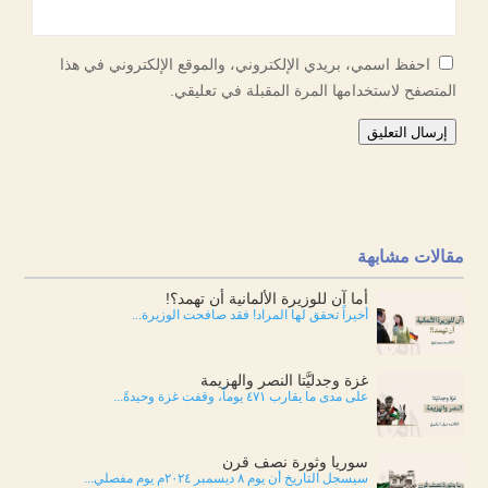
احفظ اسمي، بريدي الإلكتروني، والموقع الإلكتروني في هذا
المتصفح لاستخدامها المرة المقبلة في تعليقي.
إرسال التعليق
مقالات مشابهة
أما آن للوزيرة الألمانية أن تهمد؟!
أخيراً تحقق لها المراد! فقد صافحت الوزيرة...
غزة وجدليَّتا النصر والهزيمة
على مدى ما يقارب ٤٧١ يوماً، وقفت غزة وحيدةً...
سوريا وثورة نصف قرن
سيسجل التاريخ أن يوم ٨ ديسمبر ٢٠٢٤م يوم مفصلي...