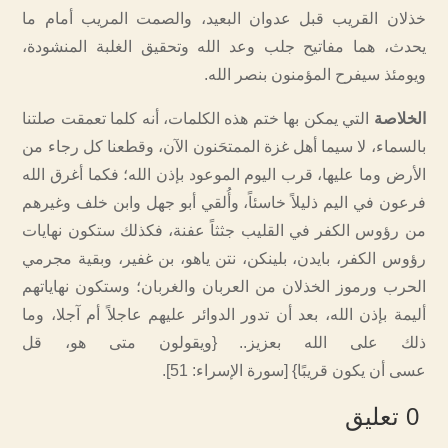
خذلان القريب قبل عدوان البعيد، والصمت المريب أمام ما
يحدث، هما مفاتيح جلب وعد الله وتحقيق الغلبة المنشودة،
ويومئذ سيفرح المؤمنون بنصر الله.
الخلاصة
التي يمكن بها ختم هذه الكلمات، أنه كلما تعمقت صلتنا
بالسماء، لا سيما أهل غزة الممتحَنون الآن، وقطعنا كل رجاء من
الأرض وما عليها، قرب اليوم الموعود بإذن الله؛ فكما أغرق الله
فرعون في اليم ذليلاً خاسئاً، وأُلقي أبو جهل وابن خلف وغيرهم
من رؤوس الكفر في القليب جثثاً عفنة، فكذلك ستكون نهايات
رؤوس الكفر، بايدن، بلينكن، نتن ياهو، بن غفير، وبقية مجرمي
الحرب ورموز الخذلان من العربان والغربان؛ وستكون نهاياتهم
أليمة بإذن الله، بعد أن تدور الدوائر عليهم عاجلاً أم آجلا، وما
ذلك على الله بعزيز.. {ويقولون متى هو، قل
عسى أن يكون قريبًا} [سورة الإسراء: 51].
0 تعليق