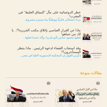
خطر الدوغمائية على مآل “الميثاق الغليظ” في
المغرب!
يزداد انشغالي فكريًّا ووطنيًّا بما سيثيره مشروع...
ماذا عن القرار العباسي بإغلاق مكتب الجزيرة؟!.. يا
لك من نتنياهو!
فعلها محمود عباس (أبو مازن)، وأكد عندما فعلها...
وقد استجاب القضاء لدعوة الرئيس.. ماذا ينتظر
المستأجرون؟!
ذكّرني القول إن المحكمة الدستورية العليا في مصر...
مقالات منوعة