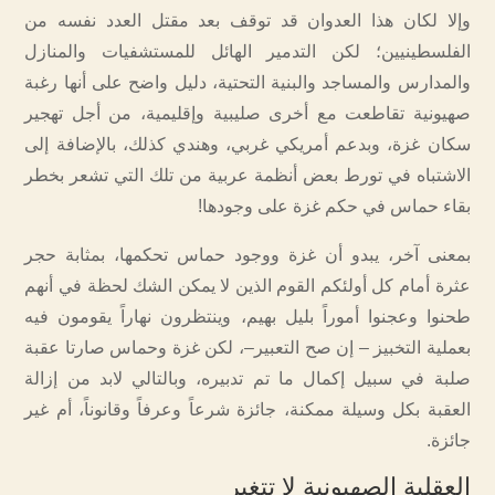
وإلا لكان هذا العدوان قد توقف بعد مقتل العدد نفسه من
الفلسطينيين؛ لكن التدمير الهائل للمستشفيات والمنازل
والمدارس والمساجد والبنية التحتية، دليل واضح على أنها رغبة
صهيونية تقاطعت مع أخرى صليبية وإقليمية، من أجل تهجير
سكان غزة، وبدعم أمريكي غربي، وهندي كذلك، بالإضافة إلى
الاشتباه في تورط بعض أنظمة عربية من تلك التي تشعر بخطر
بقاء حماس في حكم غزة على وجودها!
بمعنى آخر، يبدو أن غزة ووجود حماس تحكمها، بمثابة حجر
عثرة أمام كل أولئكم القوم الذين لا يمكن الشك لحظة في أنهم
طحنوا وعجنوا أموراً بليل بهيم، وينتظرون نهاراً يقومون فيه
بعملية التخبيز – إن صح التعبير–، لكن غزة وحماس صارتا عقبة
صلبة في سبيل إكمال ما تم تدبيره، وبالتالي لابد من إزالة
العقبة بكل وسيلة ممكنة، جائزة شرعاً وعرفاً وقانوناً، أم غير
جائزة.
العقلية الصهيونية لا تتغير