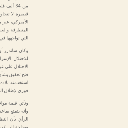
قصيرة لا تتجاو
الأميركي، عبر 
المتطرفة والعن
التي تواجهها في
وكان ساندرز أو
للاحتلال الإسر
الاحتلال على غز
فتح تحقيق بشأن 
استخدمته بلاده
فوري لإطلاق الن
وتأتي قيمة مواق
وأنه يتمتع بقا
الرأيَ بأن الن
وبحاجة إلى “ثور