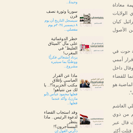
وحيدةً...
مة معاداة
سوريا وثورة نصف
ي الولايات
قرن
سيسجل التاريخ أن يوم
ائيل كيان
٨ ديسمبر ٢٠٢٤م يوم
من الأصول
مفصلي...
خطر الدوغمائية
على مآل “الميثاق
الغليظ” في
ة حوت في
المغرب!
يزداد انشغالي فكريًّا
قرار أممي
ووطنيًّا بما سيثيره
مشروع...
وقال داخل
ماذا عن القرار
ا للقضاء
العباسي بإغلاق
لماضية هو
مكتب الجزيرة؟!.. يا
لك من نتنياهو!
.
فعلها محمود عباس (أبو
مازن)، وأكد عندما
فعلها...
لي الغاشم
وقد استجاب القضاء
هم من ذوي
لدعوة الرئيس.. ماذا
ينتظر
يث قال عبر
المستأجرون؟!
قتلت أكثر
ذكّرني القول إن