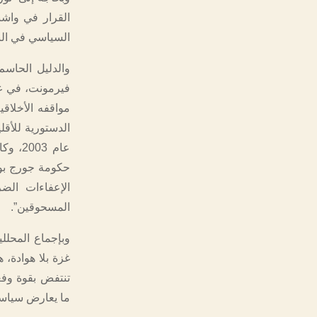
القرار في واشن
السياسي في البل
والدليل الحاسم
مواقفه الأخلاق
الدستورية للأقل
عام 3
حكومة جورج بوش
الإعفاءات الضر
المسحوقين”.
وبإجماع المحلل
غزة بلا هوادة، 
تنتفض بقوة وفعا
ما يعارض سياسات 