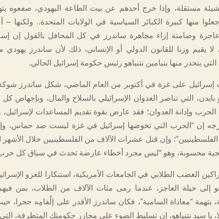
شيئة مستقلة، وإذا خرج أحدهم عن بيت الطاعة اليهودي، صفعوه بته
علوا منها كبيرة الكبائر السياسية في الولايات المتحدة.. ولكنها – أ
عاجزة وصامتة إزاء مجاهرة ساندرز في كل المحافل بالقول إن إسر
ا يقيم وزنا للقانون الدولي أو الإنساني، ذلك لأن ساندرز يهودي 
 التي ينحدر منها بنيامين نتنياهو رئيس حكومة إسرائيل الحالي.
ب إسرائيل على غزة في أكتوبر من العام الماضي، شكل ساندرز شوك
ايدن، التي تناصر العدوان الإسرائيلي بالسلاح والمال، وبإجهاض كل 
لحرب وإدانة العدوان؛ فقد عارض بقوة تقديم المساعدات لإسرائيل، 
جه إن “الحرب التي تخوضها إسرائيل في غزة ليست ضد حماس، وإنم
الفلسطينيين”؛ وإن قتل عشرات الآلاف من الفلسطينيين خلال الأشهر ا
هجية محسوبة، وهو “ليس مجرد أخطاء عارضة تحدث في سياق كل حرب”
كين الغضب الطلابي في الجامعات الأمريكية، استنكارا للغزو الإسرائي
اهو إلى حيلة العاجز، عندما رمى مئات الآلاف من الطلاب، بمن في
ة، بتهمة “معاداة السامية”، فكان ساندرز الأقدر على إلْقامِه حجرا، ح
 يا سيد نتنياهو، إن تسليط الضوء على مجازر حكومتك المتطرفة، التي 