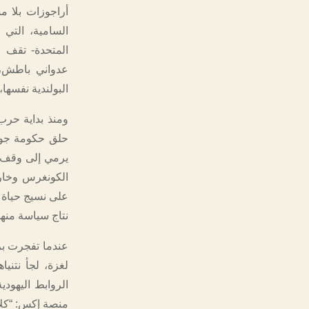
أراجوزات بلا م
السامية، التي ج
المتحدة- تقف 
عدواني باطش، ل
البولندية نفسها،
ومنذ بداية حر
حلق حكومة جو ب
يرمي إلى وقف ا
الكونغرس وخار
على نسيج حياة 
نتاج سياسة من
عندما تفجرت برا
لغزة، لجأ نتني
الروابط اليهودي
منصة إكس: “كلا،