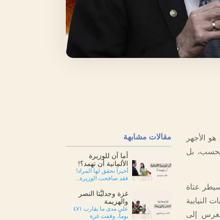
مقالات مشابهة
هو الأجهر
فحسب، بل
أما آن للوزيرة
الألمانية أن تهمد؟!
أخيراً تحقق لها المراد!
فقد صافحت الوزيرة...
يسيطر عتاة
غزة وجدليَّتا النصر
 النيابية
والهزيمة
على مدى ما يقارب ٤٧١
نغرس إلى
يوماً، وقفت غزة