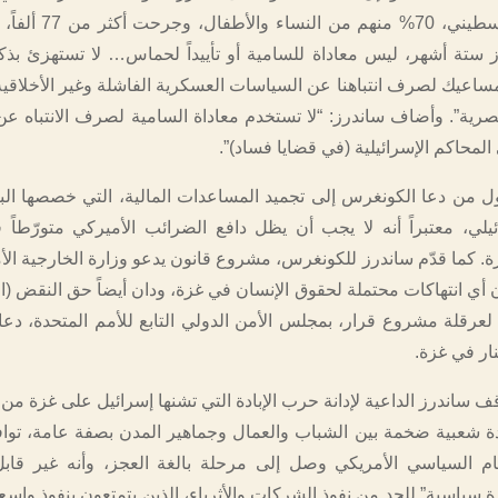
من 34 ألف فلسطيني، 70% منهم م
ز ستة أشهر، ليس معاداة للسامية أو تأييداً لحماس… لا تستهزئ بذ
مساعيك لصرف انتباهنا عن السياسات العسكرية الفاشلة وغير الأخلاقي
صرية”. وأضاف ساندرز: “لا تستخدم معاداة السامية لصرف الانتباه عن 
 المحاكم الإسرائيلية (في قضايا فساد)”.
ل من دعا الكونغرس إلى تجميد المساعدات المالية، التي خصصها الب
ائيلي، معتبراً أنه لا يجب أن يظل دافع الضرائب الأميركي متورّطاً
ة. كما قدّم ساندرز للكونغرس، مشروع قانون يدعو وزارة الخارجية الأم
أي انتهاكات محتملة لحقوق الإنسان في غزة، ودان أيضاً حق النقض (الف
 لعرقلة مشروع قرار، بمجلس الأمن الدولي التابع للأمم المتحدة، دع
ار في غزة.
ف ساندرز الداعية لإدانة حرب الإبادة التي تشنها إسرائيل على غزة من 
عدة شعبية ضخمة بين الشباب والعمال وجماهير المدن بصفة عامة، توا
ظام السياسي الأمريكي وصل إلى مرحلة بالغة العجز، وأنه غير قابل
ة سياسية” للحد من نفوذ الشركات والأثرياء، الذين يتمتعون بنفوذ واس