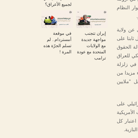
لجميع الأعراق؟
ار النظام
 عن ولاية
إيران تتجنب
في موقعة
ظل ثابتا على
مواجهة جديدة
أمستردام.. لم
مع الولايات
تسلم الجرّة هذه
لة الحقوق
المتحدة مع عودة
المرة !
كي للعراق
ترامب
 في زلزلة
 مزيدا من
ل “ملايين
ائيلي على
 الأمريكية
 اعتبار كل
لنازية.