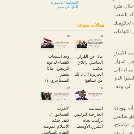
المحكمة الدستورية
ن النساء والأطفال، وجرحت أكثر من 77 ألفاً، خلال فترة
العليا في مصر...
كاء الشعب
ة لحكومتك
مقالات منوعة
الاتهامات
يت الأبيض
ماذا عن القرار
وقد استجاب
 في عدوان
العباسي بإغلاق
القضاء لدعوة
مكتب
الرئيس.. ماذا
يركية إلى
الجزيرة؟!.. يا لك
ينتظر
يتو) الذي
من نتنياهو!
المستأجرون؟!
ا إلى وقف
أنه يهودي،
السياسة
“العرب
الخارجية للرئيس
العثمانيون”..
فق ساندرز
ترامب تجاه
كيف جسّد
 للإصلاح،
الشرق الأوسط
الإسلام عمومية
النظام السياسي
ع في أروقة