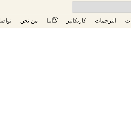
ات
الترجمات
كاريكاتير
كُتَّابنا
من نحن
تواصل