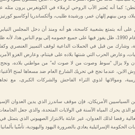
طن؛ كما أنه يُعتبر الأب الروحي لزملاء في الكونغرس يرون مثله عو
اد، ومن بينهم إلهان عمر، ورشيدة طليب، وألكساندريا أوكاسيو كورتيز.
 على أنه يتمتع بشعبية كاسحة، هو أنه ومنذ أن دخل المجلس النيابي
فيرمونت، في عام 1990، ظل يفوز فيها على جميع خصومه إلى يوم الناس هذا، لأنه 
ية، وشارك من قبل في الحملات الداعية لوقف التمييز العنصري وكفا
يات، وعارض الحرب التي شنتها بلاده على فيتنام، وعارض الغزو الأمري
200، وكان ولا يزال “سوط وصوت من لا صوت له” من مواطني بلاده، ونجح
 الابن، عندما نجح في تحريك الشارع العام ضد مسعاها لمنح الأغنياء
يبية، وموالاتها لذوي الثراء الفاحش والشركات الكبرى، مع تجاه
ين السياسيين الأمريكان، فإن موقف ساندرز الذي يدين العدوان الإسر
هو الذي يحرك المياه الآسنة في الولايات المتحدة، والذي جعل الجامعات
لية رفضا لذلك العدوان، غير عابئة بالابتزاز الصهيوني الذي يتمثل في
الحكومة الإسرائيلية يعادي بالضرورة اليهود واليهودية، تأسِّيا بألمانيا ا