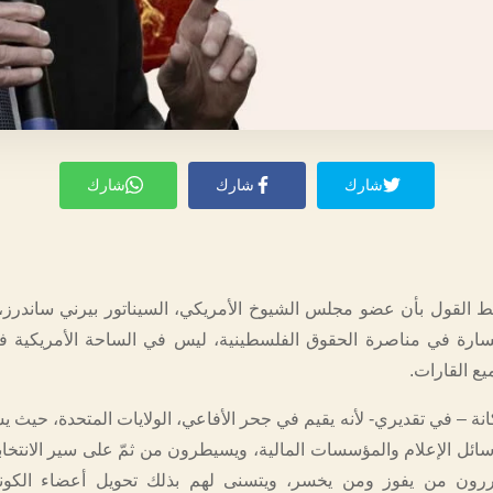
شارك
شارك
شارك
لقول بأن عضو مجلس الشيوخ الأمريكي، السيناتور بيرني ساندرز، 
جسارة في مناصرة الحقوق الفلسطينية، ليس في الساحة الأمريكية 
ع القارات.
انة – في تقديري- لأنه يقيم في جحر الأفاعي، الولايات المتحدة، حيث 
ائل الإعلام والمؤسسات المالية، ويسيطرون من ثمّ على سير الانتخابات
قررون من يفوز ومن يخسر، ويتسنى لهم بذلك تحويل أعضاء الكو