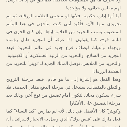
لهم مقاس حذائي، ولا مؤاخذة!
أما أنها إدارة حكيمة، فلأنها لو منحتني العلامة الزرقاء، ثم تم
تجريدي منها الآن، فأكيد أنني كنت سأحزن في هذا المأتم
المنصوب بسبب التجريد من العلامة إياها، وإن كان الحزن في
اللمة فرح، كما يقولون، إذا عرفنا أن التجريد طال رؤساء
ووجهاء وأعيانا، ليضاف فرع جديد في عالم التجريد؛ فبعد
التجريد من السلاح، والتجريد من الرتبة العسكرية أو الكهنوتية،
والتجريد من الملابس، توصل المالك الجديد لـ “تويتر” للتجريد من
العلامة الزرقاء!
وهذا الفعل هو إشارة إلى ما هو قادم، فبعد مرحلة الترويج
والتعلق بالمنصات، سندخل في مرحلة الدفع مقابل الخدمة، فلا
شيء سيكون مجانا، لنكون أمام تضييق من نوع آخر، وذلك بعد
مرحلة التضييق على الأفكار!
و”تويتر” كان الأفضل في ذلك، لأنه لم يمارس “كيد النساء” كما
فعل مارك على “فيس بوك”، الذي وصل به الانحياز لإسرائيل، أن
قيد صفحتي، فقط لأني كتبت عزاء لخالد مشعل في وفاة