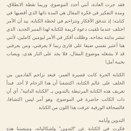
فقد جرت العادة، أنني أحدد الموضوع، وربما نقطة الانطلاق،
ومدة التفكير في فكرة المقال هي المدة ذاتها الذي أقضيها في
كتابته؛ إذ تتدفق الأفكار وتتزاحم في لحظة الكتابة. بيد أن الأمر
اختلف عندما تلقيت دعوة كريمة للكتابة لهذا المنبر الجديد، الذي
تبشر بدايته بنجاحه، وظللت أفكر في الأمر ليومين كاملين، لأنني
هنا أعتبر نفسي ضيفا على قارئ ربما لا يعرفني، ومن يعرفني
قد لا يشغله موضوع المقال، فلا يجد على النار هدى، ويصاب
بخيبة أمل!
الكتابة الحرة كانت قصيرة العمر، فبعد تزاحم القادمين من
الخلف على عالم الكتابة، اكتشفنا أن هذا الزحام لا أحد. فبدأ
تعريف هذه الكتابة المرتبطة بالتدوين بـ “الكتابة الذاتية”، أي أن
ذات الكاتب حاضرة في الموضوع، وهو أمر ليس اكتشافا،
فالصحافة الورقية عرفت هذا اللون من الكتابة
التدوين وأيامه
فكرت في الكتابة عن “التدوين” وإشكالياته، ومنصتنا هذه