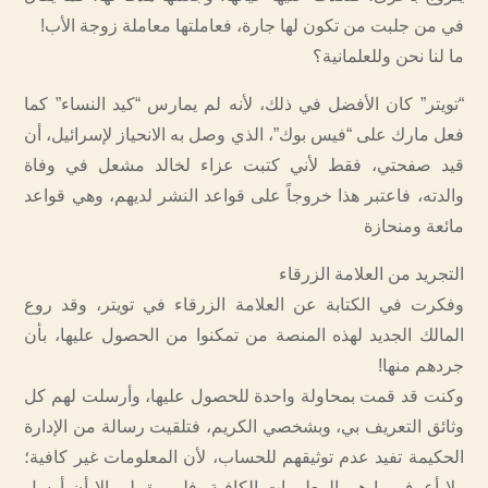
في من جلبت من تكون لها جارة، فعاملتها معاملة زوجة الأب!
ما لنا نحن وللعلمانية؟
“تويتر” كان الأفضل في ذلك، لأنه لم يمارس “كيد النساء” كما
فعل مارك على “فيس بوك”، الذي وصل به الانحياز لإسرائيل، أن
قيد صفحتي، فقط لأني كتبت عزاء لخالد مشعل في وفاة
والدته، فاعتبر هذا خروجاً على قواعد النشر لديهم، وهي قواعد
مائعة ومنحازة
التجريد من العلامة الزرقاء
وفكرت في الكتابة عن العلامة الزرقاء في تويتر، وقد روع
المالك الجديد لهذه المنصة من تمكنوا من الحصول عليها، بأن
جردهم منها!
وكنت قد قمت بمحاولة واحدة للحصول عليها، وأرسلت لهم كل
وثائق التعريف بي، وبشخصي الكريم، فتلقيت رسالة من الإدارة
الحكيمة تفيد عدم توثيقهم للحساب، لأن المعلومات غير كافية؛
ولا أعرف ما هي المعلومات الكافية، فلم يبق لي إلا أن أرسل