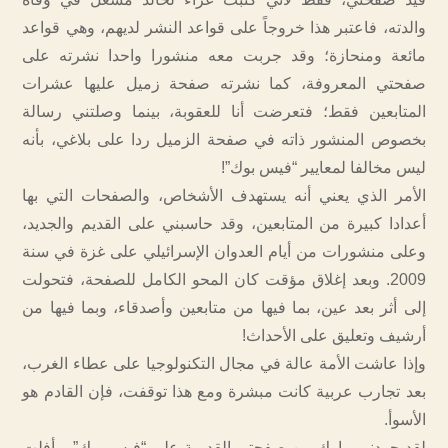
والدته، فاعتبر هذا خروجاً على قواعد النشر لديهم، وهي قواعد
مائعة ومنحازة؛ وقد جربت معه منشورا واحدا نشرته على
صفحتي المعروفة، كما نشرته صفحة زميل عليها عشرات
المتابعين فقط؛ فتعرضت أنا للعقوبة، بينما وصلتني رسالة
بخصوص المنشور ذاته في صفحة الزميل ردا على بلاغي، بأنه
ليس مخالفا لمعايير “فيس بوك”!
الأمر الذي يعني أنه يستهدف الأشخاص، والصفحات التي بها
أعدادا كبيرة من المتابعين، وقد حاسبني على القديم والجديد،
وعلى منشورات من أيام العدوان الإسرائيلي على غزة في سنة
2009. وبعد إغلاق مؤقت كان المحو الكامل للصفحة، فتحولت
إلى أثر بعد عين، بما فيها من متابعين وأصدقاء، وبما فيها من
أرشيف وتعليق على الأحداث!
وإذا عاشت الأمة عالة في مجال التكنولوجيا على عطاء الغرب،
بعد تجارب عربية كانت مبشرة ومع هذا توقفت، فإن القادم هو
الأسوأ.
لقد جردني مارك من صفحتي القديمة على “فيس بوك”، وأفلت