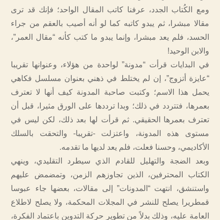
ومع الكُتاب الجدد، عرفنا كاتب المقال الواحد؛ فإنك قد ترى
مقالا مبشرا، ثم يبدو كاتبه كما لو أنه أصيب بالعقم من جراء
الحسد، فلم يعد مبشرا، وإنما يبدو ما كتب كأنه “مقال العمر”،
والابن الوحيد!
في البدايات قرأت “مدونة” لواحدة من هؤلاء، وعنوانها تقريبا
“عايزة أتزوج”، إن لم يختلط في ذهني بعنوان مسلسل فكاهي
يحمل هذا الاسم؛ وكتبت صاحبة المدونة كيف أنها لا تعترف
بعمرها، فتتردد في ذلك؛ وبدا ترددها على الورق مثيرا، قبل أن
تعترف بعمرها الحقيقي. ثم قرأت لها بعد ذلك، لكن ليس في
مستوى هذه المدونة، واعتزلت -تقريبا- والتحقت بالسلك
الأكاديمي، وحسنا فعلت، فلم يعد لديها ما تقدمه.
وبعد الضجة والتهليل للقادم الذي سيطرد التقليدي، وينهي
الكتاب المحترفين، الذين تجاوزهم الزمن، وتمضمض عليهم
واستنشق، انتهت “المدونات” إلى مقالات، بعضها جاء عبوسا
قمطريرا يصلح للنشر في المجلات المحكمة، ولا يصلح لاطلاع
العامة عليه، وذلك بدلاً من تطوير حركة التدوين باعتماد الفكرة،