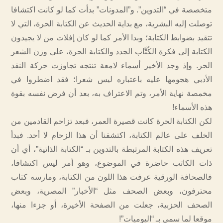
متخصصة في “التدوين”. و”المدونات” بدأت كما لو كانت اكتشافا
توصلت إليه البشرية، مع بداية الحديث عن الكتابة الحرة، التي لا
تتقيد بضوابط الكتابة؛ وبدا الأمر كما لو كان إفلات من لا يجيدون
الكتابة إلى فكرة الكُتَّاب الجدد والكتابة الحرة، على وزن الشعر
الحر. وإذ وجد الأخير أسماء لامعة تنتجه تجاوزت حركة النقد
الأدبي هجومها عليه باعتباره ليس شعرا؛ فقد اضطروا في
مخمصة نهاية الأمر، وتم الاعتراف به، بعد أن فرض نفسه بقوة
هذه الأسماء!
لكن الكتابة الحرة كانت قصيرة العمر، فبعد تزاحم القادمين من
الخلف على عالم الكتابة، اكتشفنا أن هذا الزحام لا أحد. فبدأ
تعريف هذه الكتابة المرتبطة بالتدوين بـ “الكتابة الذاتية”، أي أن
ذات الكاتب حاضرة في الموضوع، وهو أمر ليس اكتشافا،
فالصحافة الورقية عرفت هذا اللون من الكتابة، ومارسه كتاب
محترفون، وبعض الصحف مثل “الأخبار” المصرية، وبعض
الصحف الحزبية، جعلت من الصفحة الأخيرة، أو جزءا منها،
موقعا لما سمي بـ “اليوميات”!