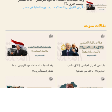
المستأجرون؟!
ذكّرني القول إن المحكمة الدستورية العليا في مصر...
مقالات منوعة
ماذا عن القرار العباسي بإغلاق مكتب
وقد استجاب القضاء لدعوة الرئيس.. ماذا
الجزيرة؟!.. يا لك من نتنياهو!
ينتظر المستأجرون؟!
السياسة الخارجية للرئيس ترامب تجاه الشرق
“العرب العثمانيون”.. كيف جسّد الإسلام عمومية