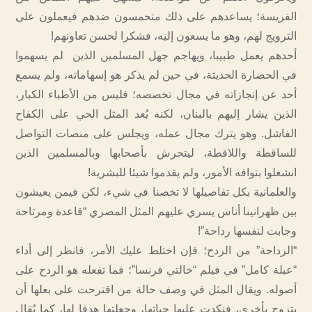
الفريسة؛ يساعدهم على ذلك متحمسون ضدهم فيعملون على
الترويج لهم، وهو ما يسعون إليه، فشكرا لحسن تعاونهم!
أحدهم يعمل طبيبا، ويهاجم جهل المسلمين الذين لم يسهموا
في الحضارة الحديثة، في حين لم يذكر هو إسهاماته، ولم يسمع
أحد عن إنجازاته في مجال تخصصه؛ فليس من الأطباء الكبار،
الذين يشار إليهم بالبنان، لكنه يُعد المثل الحي على الكفاح
الفاشل. وهو يترك مجال عمله، ويجلس على منصات التواصل
للساقطة واللاقطة، ليتحرش بأصحابها وبالمسلمين الذين
انشغلوا بتوافه الأمور، ولم يقدموا شيئا للبشرية!
والعلمانية بكل تفاصيلها لا تخصنا في شيء، لكن فيمن يعيشون
بين ظهرانينا أناس يسري عليهم المثل المصري “قاعدة ومرتاحة
وجابت لنفسها رداحة”!
“الرداحة” من الردح؛ فإن اختلط عليك الأمر، فانظر إلى أداء
“عبلة كامل” في فيلم “خالتي فرنسا”؛ فما تفعله هو الردح على
أصوله. ويقال المثل في وصف حالة من اقترحت على بعلها أن
يتزوج بأخرى، فنكدت عليها حياتها، وجعلتها هدفا لها، كما يُقال