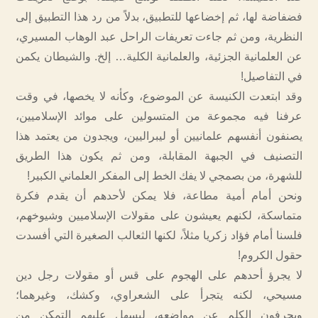
فضفاضة لها، ثم إخضاعها للتطبيق، بدلاً من رد هذا التطبيق إلى
النظرية، ومن ثم جاءت تعريفات الراحل عبد الوهاب المسيري،
عن العلمانية الجزئية، والعلمانية الكلية… إلخ. والشيطان يكمن
في التفاصيل!
وقد ابتعدت الكنيسة عن الموضوع، وكأنه لا يخصها، في وقت
عرفنا فيه مجموعة من المتسولين على موائد الإسلاميين،
يصنفون أنفسهم علمانيين أو ليبراليين، ويجدون من يعتمد هذا
التصنيف في الجبهة المقابلة، ومن ثم يكون هذا الطريق
للشهرة، من بصمجي لا يفك الخط إلى المفكر العلماني الكبير!
ونحن أمام أمية مطاعة، فلا يمكن لأحدهم أن يقدم فكرة
متماسكة، لكنهم يعيشون على مقولات الإسلاميين وشيوخهم،
فلسنا أمام فؤاد زكريا مثلاً، لكنها الثعالب الصغيرة التي أفسدت
حقول الكروم!
لا يجرؤ أحدهم على الهجوم على قس أو مقولات رجل دين
مسيحي، لكنه يتجرأ على الشعراوي، وكشك، وغيرهما؛
ويحرفون الكلم عن مواضعه، ليسهل عليهم التمكن من