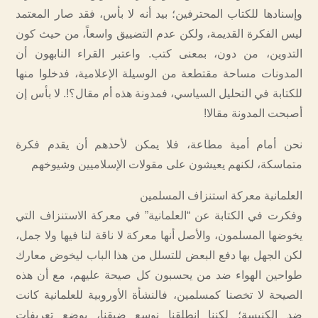
وإسنادها للكتاب المحترفين؛ بيد أنه لا بأس، فقد صار المعتمد
ليس الفكرة القديمة، ولكن عدم التضييق واسعاً، من حيث كون
التدوين، من دون، بمعنى كتب. واعتبر القراء النابهون أن
المدونات مساحة مقتطعة من الوسيلة الإعلامية، فدخلوا منها
للكتابة في التحليل السياسي، فمدونة هذه أم مقال؟!. لا بأس إن
أصبحت المدونة مقالا!
نحن أمام أمية مطاعة، فلا يمكن لأحدهم أن يقدم فكرة
متماسكة، لكنهم يعيشون على مقولات الإسلاميين وشيوخهم
العلمانية معركة استنزاف المسلمين
وفكرت في الكتابة عن “العلمانية” في معركة الاستنزاف التي
يخوضها المسلمون، والأصل أنها معركة لا ناقة لنا فيها ولا جمل،
لكن الجهل بها دفع البعض للتسلل من هذا الباب ليخوض معارك
طواحين الهواء ضد من يحسبون كل صيحة عليهم، مع أن هذه
الصيحة لا تخصنا كمسلمين، فالنشأة الأوروبية للعلمانية كانت
ضد الكنيسة؛ لكننا انطلقنا نوسع ضيقنا، بوضع تعريفات