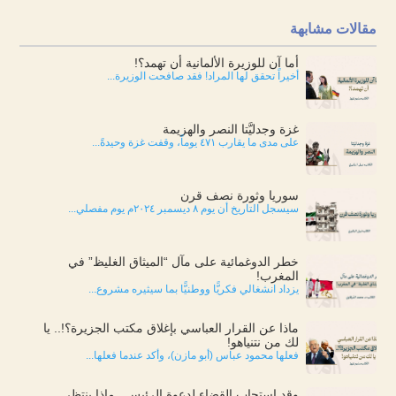
مقالات مشابهة
أما آن للوزيرة الألمانية أن تهمد؟!
أخيراً تحقق لها المراد! فقد صافحت الوزيرة...
غزة وجدليَّتا النصر والهزيمة
على مدى ما يقارب ٤٧١ يوماً، وقفت غزة وحيدةً...
سوريا وثورة نصف قرن
سيسجل التاريخ أن يوم ٨ ديسمبر ٢٠٢٤م يوم مفصلي...
خطر الدوغمائية على مآل “الميثاق الغليظ” في
المغرب!
يزداد انشغالي فكريًّا ووطنيًّا بما سيثيره مشروع...
ماذا عن القرار العباسي بإغلاق مكتب الجزيرة؟!.. يا
لك من نتنياهو!
فعلها محمود عباس (أبو مازن)، وأكد عندما فعلها...
وقد استجاب القضاء لدعوة الرئيس.. ماذا ينتظر