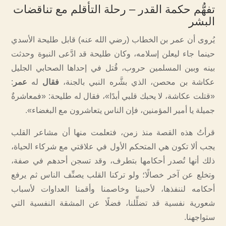
تفهُّم حكمة القدر – رحلة التأقلم مع تناقضات
البشر
يُروى أن عمر بن الخطاب (رضي الله عنه) قابل طليحة الأسدي
حينما جاء ليعلن إسلامه، وكان طليحة قد ادَّعى النبوة وحدثت
بينه وبين المسلمين حروب، قُتل في إحداها الصحابي الجليل
عكاشة بن محصن، الذي بشَّره النبي بالجنة،
فقال
له
عمر
:
«قتلت عكاشة، لا يحبك قلبي أبدًا»، فقال له طليحة: «فمعاشرةٌ
جميلة يا أمير المؤمنين، فإن الناس يتعاشرون مع البغضاء».
قرأتُ هذه القصة منذ زمن، فتعلمت منها أن مشاعر القلب
يجب ألا تكون هي المتحكم الأول في علاقتي مع شركاء الحياة،
ذلك أنها تُصدر أحكامها بتطرف، وقد تسجن أحدهم في صفة،
وتخلع عن آخر خصالًا؛ ولو تركنا القلب يصنِّف الناس ثم يرفع
أحكامه لننفذها، لأحببنا وخاصمنا وأقمنا العداوات لأسباب
شعورية نفسية قد تضلِّلنا، فضلًا عن المشقة النفسية التي
ستواجهنا.