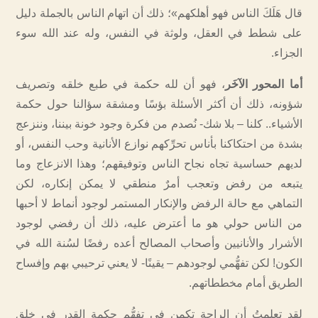
قال هَلَكَ الناس فهو أهلكهم»؛ ذلك أن اتهام الناس بالجملة دليل
على شطط في العقل، ولوثة في النفس، وله عند الله سوء
الجزاء.
أما المحور الآخَر
، فهو أن لله حكمة في طبع خلقه وتصريف
شؤونه، ذلك أن أكثر الأسئلة بؤسًا ومشقة سؤالنا حول حكمة
الأشياء.. كلنا – بلا شك- نُصدم من فكرة وجود خونة بيننا، وننزعج
بشدة من احتكاكنا بأناس تحرِّكهم نوازع الأنانية وحب النفس، أو
لديهم حساسية تجاه نجاح الناس وتوفيقهم؛ وهذا الانزعاج وما
يتبعه من رفض وتعجب أمرٌ منطقي لا يمكن إنكاره، لكن
التماهي مع حالة الرفض والإنكار المستمر لوجود أنماط لا أحبها
من الناس حولي هو ما أعترض عليه، ذلك أن رفضي لوجود
الأشرار والأنانيين وأصحاب المصالح أعده رفضًا لسُنة الله في
الكون! لكن تفهُّمي لوجودهم – يقينًا- لا يعني ترحيبي بهم وإفساح
الطريق أمام مخططاتهم.
لقد تعلمتُ أن الراحة تكمن في تفهُّم حكمة القدر في خلق