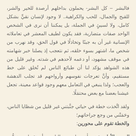
فالبشر – كل البشر- يحملون بداخلهم أرصدة للخير والشر،
للقبح والجمال، للحب والكراهية.. لا وجود لإنسان نقيٍّ بشكل
كامل، ولا لسيئٍ في الجملة، بل يمكننا أن نرى في الشخص
الواحد صفات متضاربة، فقد يكون لطيف المعشر في تعاملاته
الإنسانية غير أن به جبنًا وتخاذلًا في قول الحق، وقد نهرب من
شخص ما، اشتهر بسوء خلقه، ثم نتعجب إذ يصلنا خبر شهامته
في موقف مشهود، أو دعمه لأحدهم في شدته. وغير قليل من
هذه الشواهد يؤكد لنا أن طبائع الناس لم تُخلق على خط
مستقيم، وأنَّ تعرجات نفوسهم وأرواحهم قد تجلب الدهشة
والعجب؛ ولذا ينبغي في التعامل معهم وجود قواعد معينة، تجعل
عيشنا بعضنا مع بعض محتمَلًا.
ولقد اتَّخذت خطة في حياتي جنَّبتني غير قليل من شظايا الناس،
وحَمَتْني من وجع جراحاتهم؛
والخطة تقوم على محورين
: