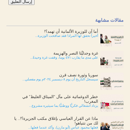
إرسال التعليق
مقالات مشابهة
أما آن للوزيرة الألمانية أن تهمد؟!
أخيراً تحقق لها المراد! فقد صافحت الوزيرة...
غزة وجدليَّتا النصر والهزيمة
على مدى ما يقارب ٤٧١ يوماً، وقفت غزة وحيدةً...
سوريا وثورة نصف قرن
سيسجل التاريخ أن يوم ٨ ديسمبر ٢٠٢٤م يوم مفصلي...
خطر الدوغمائية على مآل “الميثاق الغليظ” في
المغرب!
يزداد انشغالي فكريًّا ووطنيًّا بما سيثيره مشروع...
ماذا عن القرار العباسي بإغلاق مكتب الجزيرة؟!.. يا
لك من نتنياهو!
فعلها محمود عباس (أبو مازن)، وأكد عندما فعلها...