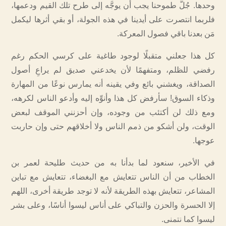
وحدها. جُلُّ طموحنا يجب أن يوجَّه إلى طرح تلك القيم ودعمها،
فلربما انتصرت على أيدينا في هذه الجولة، أو بقي أثرها ليكمل
مَن بعدنا باقي فصول المعركة.
كل هذا جعلني متقبلًا لوجود طاغية على كرسي الحكم رغم
رفضي للظلم، ومتفهمًا لأن يخدعني صديق لم يراعِ أصول
الصداقة، ويغشني بائع وفي يقينه أنه يمارس نوعًا من المهارة
وذكاء السوق! سأرفض كل هذا وأنوِّه إليه وأدعو الناس لكرهه،
ومع ذلك لن أكتئب من وجوده، وإن أحزنني الموقف لبعض
الوقت، ولن أشكو من ذمم الناس ولا أخلاقهم حتى وإن حاربت
عوجها.
في الأخير، سنعود لما بدأنا به من حديث طليحة لعمر بن
الخطاب من أن الناس تتعايش مع البغضاء، تتعايش مع تباين
المشاعر، تتعايش بهذه الطريقة لأنه لا توجد طريقة أخرى، اللهم
إلا الحسرة والحزن والتباكي على أناس ليسوا أناسًا، وعلى بشر
ليسوا كما نتمنى.