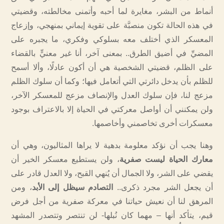
أنماط من البشر، مغايرة لما أحبه وأتمنى مخالطته، وقضيتي
في هذه الحالة تكون منصبَّة على تقوية إيماني بمنهجي، وإزعاج
المعسكر الذي أختلف معه بسلوكي وفكري، ما يجبره على
المضيِّ في أضيق الطرق.. بمعنى آخر، أنا غير معنيٍّ بالقضاء
على الظلم، قضيتي الشخصية هي أن أكون عادلًا، وألا أسمح
للظلم بأن يدخل دائرتي التي أتعامل فيها؛ وكما أن سلوك الظلم
مزعج لنا، فإن سلوك العدل والإنصاف مزعج للمعسكر الآخر،
ولن يمكنني أن أواصل معركتي في الحياة إلا بالاعتراف بوجود
معسكرات أخرى تخاصمني وأخاصمها.
وهنا يجب أن نؤكد معلومة بدهية لا يراها المثاليون، وهي أن
معارك الحياة ليست صفرية
، ولن يستطيع معسكر الخير أن
يقضي على الشر، ولا الجمال أن يُنهي القبح، ولا العدل قادر على
أن يجعل الشر مجرد ذكرى..
التصادم سيظل إلى الأبد
، ومن
المرهق لنا أن نعيش حياتنا في معركة صفرية من أجل فرض
قيم، يتأكد أنها – مهما كان نُبلها- لن تنتصر وتتصدر المشهد