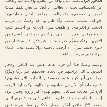
المحور الأول
، يقيني بأنني واحد من الناس، وأي نقد لهم وتعجُّب
من شخصياتهم يجب أن يطالني أنا أيضًا، ما يعني تفهمًا مبدئيًا
لوجود أي صفة فيهم، وعدم العجب مما قد تفاجئني به طبائعهم؛
فلو أني ضبطت نفسي -وأنا عليم بها- قد وقعتْ في جريمة
الحسد أو الكراهية، أو طفَّفتُ ميزان العلاقة مع أحدهم لأثبت
صحة موقفي، فمن باب أولى أن أتفهم حدوث هذا الشيء من
الآخرين.. وفكرة تفهُّم حدوثه تختلف عن فكرة قبوله، قد أرفض
سوء أحدهم غير أني لا أرفضه بالجملة، وإلا لنفيت نفسي ابتداءً
جراء ما بي من عِلَّة سابقة.
وعليه، وعيتُ جيدًا أثر حرب لقمة العيش على الناس، وحجم
الصعوبات التي تواجههم في الحياة، فتجعلهم أكثر نزقًا وتهوُّرًا
مما ينبغي أن يكونوا عليه، وحقيقة أن التجارب التي يواجهونها
قادرة على أن تغيِّر من طبائعهم وخصالهم؛ وكان لهذا الوعي
أثره في معالجة مشكلاتي معهم بهدوء أكبر وروية وصبر، دون
إصدار أحكام متسرعة عليهم.. أعانني على هذا تصريح النبي
محمد (ﷺ) الرافض لفكرة إصدار الأحكام بالجملة بقوله: «من