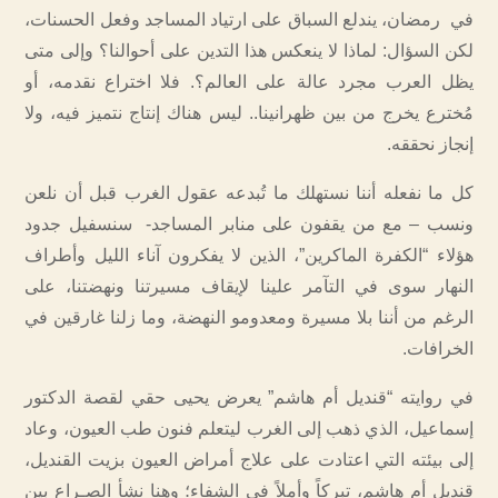
في رمضان، يندلع السباق على ارتياد المساجد وفعل الحسنات،
لكن السؤال: لماذا لا ينعكس هذا التدين على أحوالنا؟ وإلى متى
يظل العرب مجرد عالة على العالم؟. فلا اختراع نقدمه، أو
مُخترع يخرج من بين ظهرانينا.. ليس هناك إنتاج نتميز فيه، ولا
إنجاز نحققه.
كل ما نفعله أننا نستهلك ما تُبدعه عقول الغرب قبل أن نلعن
ونسب – مع من يقفون على منابر المساجد- سنسفيل جدود
هؤلاء “الكفرة الماكرين”، الذين لا يفكرون آناء الليل وأطراف
النهار سوى في التآمر علينا لإيقاف مسيرتنا ونهضتنا، على
الرغم من أننا بلا مسيرة ومعدومو النهضة، وما زلنا غارقين في
الخرافات.
في روايته “قنديل أم هاشم” يعرض يحيى حقي لقصة الدكتور
إسماعيل، الذي ذهب إلى الغرب ليتعلم فنون طب العيون، وعاد
إلى بيئته التي اعتادت على علاج أمراض العيون بزيت القنديل،
قنديل أم هاشم، تبركاً وأملاً في الشفاء؛ وهنا نشأ الصـراع بين