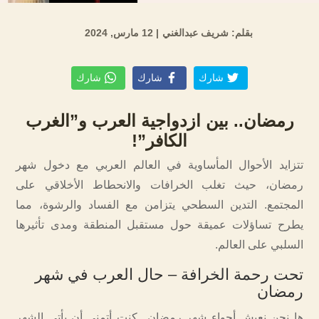
بقلم: شريف عبدالغني
| 12 مارس, 2024
شارك
شارك
شارك
رمضان.. بين ازدواجية العرب و”الغرب
الكافر”!
تتزايد الأحوال المأساوية في العالم العربي مع دخول شهر
رمضان، حيث تغلب الخرافات والانحطاط الأخلاقي على
المجتمع. التدين السطحي يتزامن مع الفساد والرشوة، مما
يطرح تساؤلات عميقة حول مستقبل المنطقة ومدى تأثيرها
السلبي على العالم.
تحت رحمة الخرافة – حال العرب في شهر
رمضان
ها نحن نعيش أجواء شهر رمضان.. كنت أتمنى أن يأتي الشهر