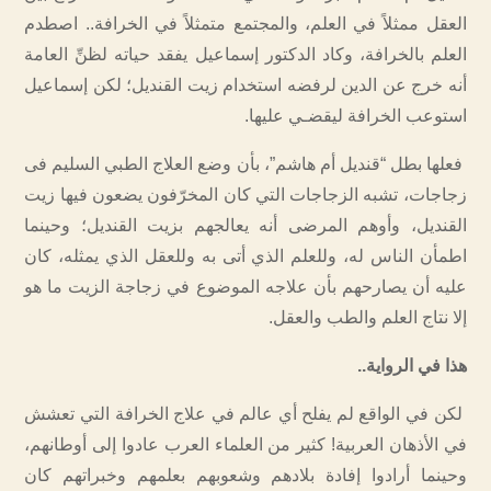
العقل ممثلاً في العلم، والمجتمع متمثلاً في الخرافة.. اصطدم
العلم بالخرافة، وكاد الدكتور إسماعيل يفقد حياته لظنِّ العامة
أنه خرج عن الدين لرفضه استخدام زيت القنديل؛ لكن إسماعيل
استوعب الخرافة ليقضـي عليها.
فعلها بطل “قنديل أم هاشم”، بأن وضع العلاج الطبي السليم فى
زجاجات، تشبه الزجاجات التي كان المخرّفون يضعون فيها زيت
القنديل، وأوهم المرضى أنه يعالجهم بزيت القنديل؛ وحينما
اطمأن الناس له، وللعلم الذي أتى به وللعقل الذي يمثله، كان
عليه أن يصارحهم بأن علاجه الموضوع في زجاجة الزيت ما هو
إلا نتاج العلم والطب والعقل.
هذا في الرواية..
لكن في الواقع لم يفلح أي عالم في علاج الخرافة التي تعشش
في الأذهان العربية! كثير من العلماء العرب عادوا إلى أوطانهم،
وحينما أرادوا إفادة بلادهم وشعوبهم بعلمهم وخبراتهم كان