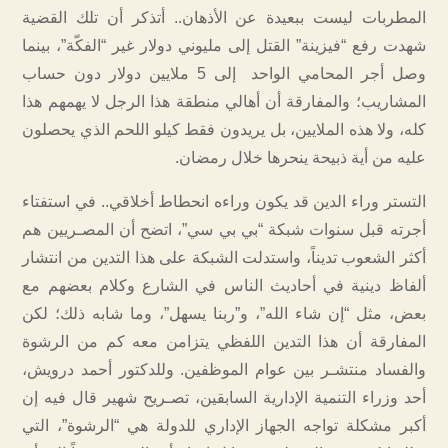
المطربات ليست ببعيدة عن الأذهان.. أتذكر أن تلك القضية
شهدت رفع “فيزينة” القتل إلى مليوني دولار غير “الفكّة”، بينما
وصل أجر المحامي الواحد إلى 5 ملايين دولار دون حساب
المشاريب؛ والمفارقة أن أهالي منطقة هذا الرجل لا يهمهم هذا
كله، ولا هذه الملايين، بل يريدون فقط كيلو اللحم الذي يحصلون
عليه من أية ذبيحة ينحرها خلال رمضان.
التستر وراء الدين قد يكون وراءه انحطاط أخلاقي.. في استفتاء
أجرته قبل سنوات شبكة “بي بي سي”، اتضح أن المصـريين هم
أكثر الشعوب تديناً، واستدلت الشبكة على هذا التدين من انتشار
ألفاظ دينية في أحاديث الناس في الشارع وكلام بعضهم مع
بعض، مثل “إن شاء الله”، و”ربنا يسهل”، وما شابه ذلك؛ لكن
المفارقة أن هذا التدين اللفظي يتزامن معه كم من الرشوة
والفساد منتشـر بين عوام الموظفين. وللدكتور أحمد درويش،
أحد وزراء التنمية الإدارية السابقين، تصـريح شهير قال فيه إن
أكبر مشكلة تواجه الجهاز الإداري للدولة هي “الرشوة”، التي