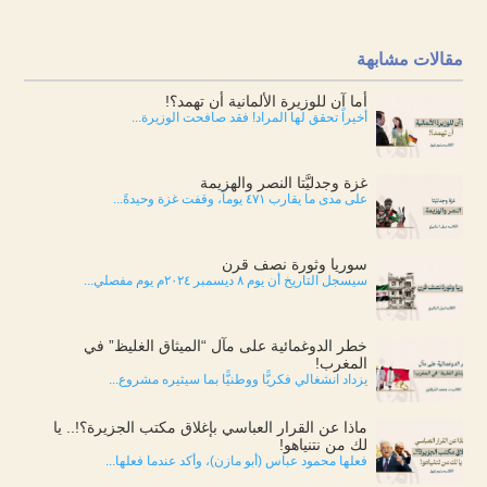
مقالات مشابهة
أما آن للوزيرة الألمانية أن تهمد؟!
أخيراً تحقق لها المراد! فقد صافحت الوزيرة...
غزة وجدليَّتا النصر والهزيمة
على مدى ما يقارب ٤٧١ يوماً، وقفت غزة وحيدةً...
سوريا وثورة نصف قرن
سيسجل التاريخ أن يوم ٨ ديسمبر ٢٠٢٤م يوم مفصلي...
خطر الدوغمائية على مآل “الميثاق الغليظ” في
المغرب!
يزداد انشغالي فكريًّا ووطنيًّا بما سيثيره مشروع...
ماذا عن القرار العباسي بإغلاق مكتب الجزيرة؟!.. يا
لك من نتنياهو!
فعلها محمود عباس (أبو مازن)، وأكد عندما فعلها...