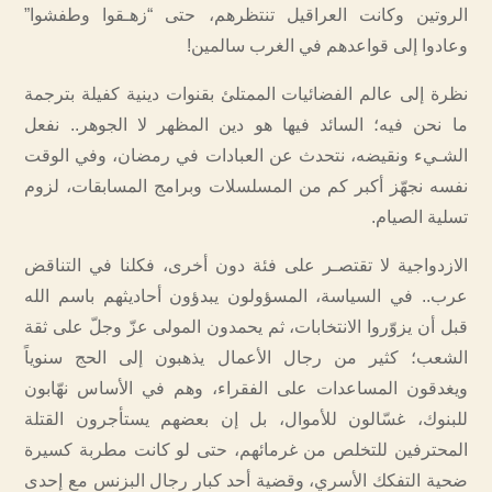
الروتين وكانت العراقيل تنتظرهم، حتى “زهـقوا وطفشوا”
وعادوا إلى قواعدهم في الغرب سالمين!
نظرة إلى عالم الفضائيات الممتلئ بقنوات دينية كفيلة بترجمة
ما نحن فيه؛ السائد فيها هو دين المظهر لا الجوهر.. نفعل
الشـيء ونقيضه، نتحدث عن العبادات في رمضان، وفي الوقت
نفسه نجهّز أكبر كم من المسلسلات وبرامج المسابقات، لزوم
تسلية الصيام.
الازدواجية لا تقتصـر على فئة دون أخرى، فكلنا في التناقض
عرب.. في السياسة، المسؤولون يبدؤون أحاديثهم باسم الله
قبل أن يزوّروا الانتخابات، ثم يحمدون المولى عزّ وجلّ على ثقة
الشعب؛ كثير من رجال الأعمال يذهبون إلى الحج سنوياً
ويغدقون المساعدات على الفقراء، وهم في الأساس نهّابون
للبنوك، غسّالون للأموال، بل إن بعضهم يستأجرون القتلة
المحترفين للتخلص من غرمائهم، حتى لو كانت مطربة كسيرة
ضحية التفكك الأسري، وقضية أحد كبار رجال البزنس مع إحدى