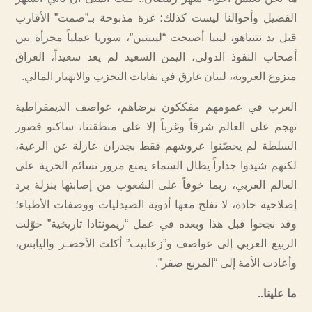
الفضيل وأحوالنا ليست كذلك؛ غزة مذبوحة بـ”صمت” الأقارب
قبل يد نتنياهو، ليبيا أصبحت “ليبيتين”، سوريا عملياً مجزأة بين
أصحاب النفوذ الدولي، اليمن السعيد لم يعد سعيداً، العراق
منزوع العروبة، لبنان غارق في نفايات التحزب والانهيار المالي.
العرب في عمومهم مفككون برضاهم، عواصف الديمقراطية
تهجم على العالم شرقاً وغرباً إلا على منطقتنا، ساكنو قصور
السلطة لم يحصّنوا عروشهم فقط بجدران عازلة عن الرعية،
لكنهم شيدوا جداراً يطال السماء يمنع مرور نسائم الحرية على
العالم العربي، ربما خوفاً على الشعوب من إصابتها بنزلة برد
إصلاحية حادة، لا تفلح معها أدوية الصيدليات ووصفات الأطباء؛
وقد نجحوا قبل هذا وبعده في عمل “ريمونتادا تاريخية” حوّلت
الربيع العربي إلى عواصف و”زعابيب” أكلت الأخضـر واليابس،
وأعادت الأمة إلى “المربع صفر”.
ما علينا..