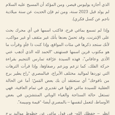
الذي أجازه يوليوس قيصر، ومن المؤكد أن المسيح عليه السلام
لم يولد قبل 2023 سنة، ومن ثم فإن الحديث عن سنة ميلادية
ناجم عن كسل فكري).
وإذا لم تسمع بماغي فرح، فاكتب اسمها في أي محرك بحث
على الإنترنت، وقد تحسّ بعدها بأنك غير مثقف أو غير مواكب،
لأنك ستجد ذكرها في مئات المواقع، وإذا كنت ذا جَلَدٍ وقرأت ما
هو مكتوب قرين اسمها فستهتف “الحمد لله الذي أذهب عني
الأذى وعافاني”، فهذه السيدة عرّافة تمارس التنجيم بقراءة
حركة الفلك، كما تزعم ويزعم رصفاؤها، وإذا قرأت الترهات
التي توردها لمواليد مختلف الأبراج، فبالمصري “راح يطير برج
من نافوخك” أي ستعتقد أن بك بعض المَسّ؛ أما عن الحالة
العقلية للسيدة ماغي فإنها في تقديري في تمام العافية، فهي
تستغل حالة السذاجة والغباء الوبائي المنتشرَين في بعض
الأوساط، لتعمل لنفسها – بالمصري أيضا- “قيمة وسِيمة”.
انظر – حفظك الله- في قول ماغي عن حظوظ مواليد برج