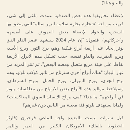
والتنبؤ هنا؟).
لإعطاء تخاريفها هذه بعض الصدقية عمدت ماغي إلى شيء
قريب من لغة “شخارِم بخارِم سلامة الزير سالم” التي ينطق بها
السحرة والحواة لإضفاء بعض الغموض على أنفسهم
و”حركاتهم”، فتقول: “إن عام 2024 سيشهد عصر الدلو الذي
يؤثر إيجابا على أربعة أبراج فلكية وهم، برج الثور، وبرج الأسد،
وبرج العقرب، والدلو نفسه، حيث تشكل هذه الأبراج الأربعة
نقاطا على هيئة مربع متصل ببعضه البعض”، ثم تنثر المزيد من
غبار البهار: “هناك أبراج أخرى سترتاح من تأثير كوكب بلوتو، وهم
برج الجدي، وبرج الميزان، وبرج الحمل، وبرج السرطان،
وسيلاحظ مواليد هذه الأبراج بعض الارتياح من معاكسات بلوتو
في أبراجهم”. ما هذا؟ كيف يرتاح الإنسان السوي للمعاكسات؟
ولماذا يستهدف بلوتو فئة معينة من الناس دون غيرهم؟
قبل سنوات ليست بالبعيدة واجه الماغي فرحيون (قارئو
الحظوظ بالفلك) الأمريكان الكثير من الغمز واللمز