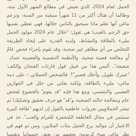
الحمل لعام 2024، الذي نعيش في مطالع الشهر الأول منه،
وطالما أن هناك أكثر من 11 شهراً متبقية من السنة، وتزعم
ماغي أنها تعلم ماذا سيحيق بالناس خلالها، فهي تعطي نفسها
حق الرجم بالغيب! هي تقول: “خلال عام 2024 مولود الحمل
مليء بالطاقة والنشاط، ولديه القدرة على إيجاد الطريقة
للتخلص من أي مظاهر غير صحية، وقد تقوم بإجراء فحص عامّ
أَو معالجة قضية صحية، والأنظمة التنفسية والعصبية عندك
ضعيفة”.. أليس هذا من قبيل قول قارئات الفنجان والكف:
“عمرك طويل، وأجلك قصير”؟. فالشخص الحملاني – على ذمة
ماغي- مليء بالطاقة، ولكنه يعاني من خلل في الجهازين
العصبي والتنفسي، ومع هذا فإنه “قد يقوم” بالخضوع لفحص
عام ومعالجة حالته الصحية، و”قد” هو حرف تحقيق وتشكيك! ثم
تبشر الحملاويين بغزوات عاطفية بالقول إن لديهم “طاقة كبيرة
تستثمر في مجال العاطفة المُتحفزة للغرام والحب”. خذ في
الاعتبار أن مواليد برج الحمل مئات الملايين، ومن ثم فهم في
نظر ماغي نسخ كربونية، بعضهم من بعض جسمانيا ونفسيا