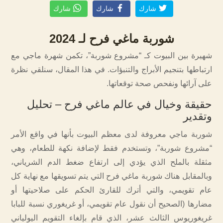
شارك
شارك
شارك
شوربة ماغي فرح لـ 2024
شهيرة بين البيوت كـ “مشروع شوربة”، تكمن شهرة ماجي مع
ارتباطها بتنجيم الأبراج والتنبؤات. في هذا المقال، سنلقي نظرة
على آرائها ونفحص صحة توقعاتها.
حقيقة وخيال في عالم ماغي فرح – تحليل
وتقدير
شوربة ماجي معروفة لدى معظم البيوت بأنها في واقع الأمر
“مشروع شوربة”، وتستخدم فقط لإضافة نكهة للطعام، وهي
مثقلة بالملح الذي يؤدي إلى ارتفاع ضغط الدم الشرياني،
وبالمقابل هناك شوربة ماغي فرح التي يتم تسويقها مع نهاية كل
عام تقويمي، والتي أترك للقارئ الحكم على صلاحيتها أو
مضارها (الصحيح أن نقول عام تقويمي، أو غريغوري نسبة للبابا
غريغوريوس الثالث عشر، الذي قام بإلغاء التقويم اليولياني