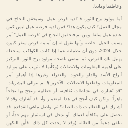
وعاطفيا وماديا.
أما مولود برج الثور، فـ”لديه فرص عمل، وسيحقق النجاح في
مجال العمل”! كيف يكون هذا؟ فمن لديه فرصة عمل ليس كمن
عنده عمل سلفا، ومن ثم فتحقيق النجاح في “فرصة العمل” أمر
يسبب الخبل، خاصة وأنها تقول له إن أمامه فرص سفر كبيرة
خلال 2024، دون أن تطمئنه عما إذا كانت الكواكب ستجعله
يهتبل تلك الفرص، ثم تمضي ناصحة مولود برج الثور بالتركيز
على أهمية المعلومات والاتصالات (وكأنما لا تثريب على مواليد
أبراج الأسد والدلو والحوت والعذراء وغيرها إذا أهملوا أمر
المعلومات وقطعوا الاتصالات بالآخرين)! ثم تتوالى البشريات:
“قد تُشارك في نشاطات ثقافية، أو خطابية وتنجح بها نجاحاً
باهراً”. ولكن كيف أنجح في هذا المضمار وأنا قد أشارك وقد لا
أشارك في الفعاليات ذات الصلة؟ ثم تواصل ماغي القدقدة: قد
تحصل على مكافأة لعملك، أو تدخل في استثمار مهم جداً، أو
تتلقى دعماً من العائلة (وقد لا يحدث كل ذلك، فأين التكهن