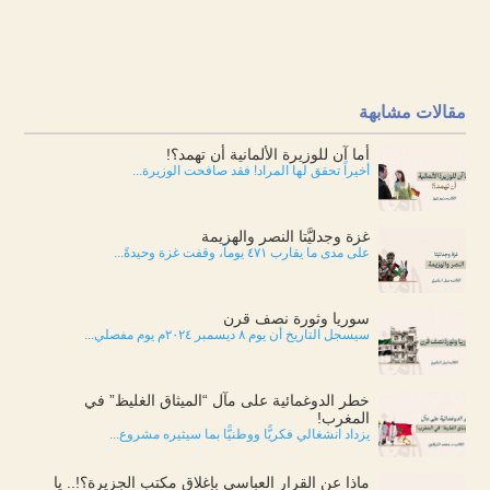
مقالات مشابهة
أما آن للوزيرة الألمانية أن تهمد؟!
أخيراً تحقق لها المراد! فقد صافحت الوزيرة...
غزة وجدليَّتا النصر والهزيمة
على مدى ما يقارب ٤٧١ يوماً، وقفت غزة وحيدةً...
سوريا وثورة نصف قرن
سيسجل التاريخ أن يوم ٨ ديسمبر ٢٠٢٤م يوم مفصلي...
خطر الدوغمائية على مآل “الميثاق الغليظ” في
المغرب!
يزداد انشغالي فكريًّا ووطنيًّا بما سيثيره مشروع...
ماذا عن القرار العباسي بإغلاق مكتب الجزيرة؟!.. يا