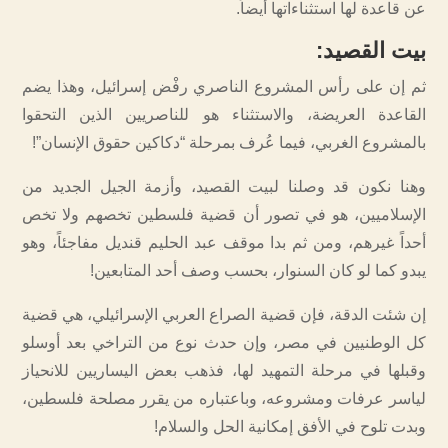
عن قاعدة لها استثناءاتها أيضاً.
بيت القصيد
:
ثم إن على رأس المشروع الناصري رفْض إسرائيل، وهذا يضم
القاعدة العريضة، والاستثناء هو للناصريين الذين التحقوا
بالمشروع الغربي، فيما عُرف بمرحلة “دكاكين حقوق الإنسان”!
وهنا نكون قد وصلنا لبيت القصيد، وأزمة الجيل الجديد من
الإسلاميين، هو في تصور أن قضية فلسطين تخصهم ولا تخص
أحداً غيرهم، ومن ثم بدا موقف عبد الحليم قنديل مفاجئاً، وهو
يبدو كما لو كان السنوار، بحسب وصف أحد المتابعين!
إن شئت الدقة، فإن قضية الصراع العربي الإسرائيلي، هي قضية
كل الوطنيين في مصر، وإن حدث نوع من التراخي بعد أوسلو
وقبلها في مرحلة التمهيد لها، فذهب بعض اليساريين للانحياز
لياسر عرفات ومشروعه، وباعتباره من يقرر مصلحة فلسطين،
وبدت تلوح في الأفق إمكانية الحل والسلام!