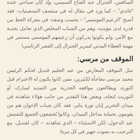
المنافس، الجنرال عبد الفتاح السيسي، وإذ كان صباحي عنده
“غاندي” – كما ورد في مقال له في منتصف التسعينيات- فقد
أصبح “الزعيم الموسمي” – بحسب وصفه- في معركة الحط من
قدره لدى مؤيديه، وهم من الشباب المخلص الذي تعامل بجدية
مع الأمر، ولم يكونوا يدركون أن زعيمهم الموسمي مستمر في
مهمة الغطاء المدني لتمرير الجنرال إلى القصر الرئاسي!
الموقف من مرسي
:
مثل الموقف المعارض من عبد الحليم قنديل لحكم الرئيس
محمد مرسي مفاجأة لكثيرين، ممن كانوا يكنون له الاحترام قبل
الثورة، ويطالعون مواقفه الجذرية من التمديد لمبارك، أو
التوريث لنجله، وبعض هذا التقدير من جانب هؤلاء شاهدته في
ميدان التحرير إبان ثورة يناير، فقد كان شباب الإخوان هم من
يقومون بحماية مداخل الميدان، وكانوا يُخضعون الجميع للتفتيش
عند الدخول، لكن الاستثناء – الذي شاهدته – كان لقنديل، مع
الترحيب به بصوت جهير في كل مرة!