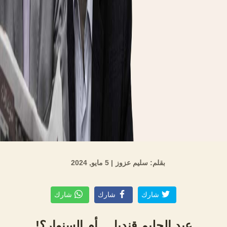
بقلم: سليم عزوز
| 5 مايو, 2024
شارك
شارك
شارك
عبد الحليم قنديل.. أم السنوار؟!