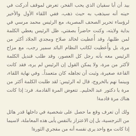
بيد أن أبا سفيان الذي يحب الفخر، تعرض لموقف أدركت في
حينه أنه سيذهب به حيث ذهب، ففي اللقاء الأول والأخير
لرؤساء تحرير الصحف المصرية، مع الرئيس محمد مرسي في
بداية ولايته، وكنت حاضراً بصفتي، ظل الرئيس يعطي الكلمة
لمن طلبها، وقد أُعطيت لخالد صلاح ومجدي الجلاد أكثر من
مرة، بل وأُعطيت لكاتب النظام البائد سمير رجب، مع مزاح
الرئيس معه بأنه رجل كل العصور، وقد طلب قنديل الكلمة
لأكثر من مرة، ولا يمكن القول إن الرئيس لم يره، فقد كانت
القاعة صغيرة، وثبت أن تجاهله كان متعمداً.. وفي نهاية اللقاء،
وبينما نهم بالخروج، قال له الرئيس: لقد طلبت الكلمة أكثر من
مرة يا دكتور عبد الحليم.. تتعوض المرة القادمة. فرد: إذا كانت
هناك مرة قادمة!
ولك أن تعرف وقع ما حصل على شخصية في داخلها قدر هائل
من النرجسية، بل إن الاعتزاز بالنفس يأبى هذه المعاملة، لاسيما
إذا كانت مع واحد يرى نفسه أنه من مفجري الثورة!