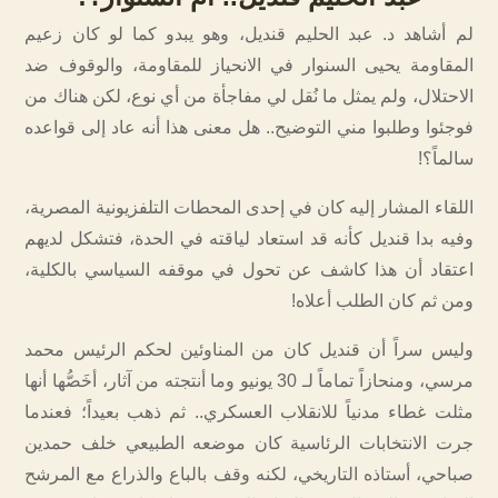
لم أشاهد د. عبد الحليم قنديل، وهو يبدو كما لو كان زعيم
المقاومة يحيى السنوار في الانحياز للمقاومة، والوقوف ضد
الاحتلال، ولم يمثل ما نُقل لي مفاجأة من أي نوع، لكن هناك من
فوجئوا وطلبوا مني التوضيح.. هل معنى هذا أنه عاد إلى قواعده
سالماً؟!
اللقاء المشار إليه كان في إحدى المحطات التلفزيونية المصرية،
وفيه بدا قنديل كأنه قد استعاد لياقته في الحدة، فتشكل لديهم
اعتقاد أن هذا كاشف عن تحول في موقفه السياسي بالكلية،
ومن ثم كان الطلب أعلاه!
وليس سراً أن قنديل كان من المناوئين لحكم الرئيس محمد
مرسي، ومنحازاً تماماً لـ 30 يونيو وما أنتجته من آثار، أخَصُّها أنها
مثلت غطاء مدنياً للانقلاب العسكري.. ثم ذهب بعيداً؛ فعندما
جرت الانتخابات الرئاسية كان موضعه الطبيعي خلف حمدين
صباحي، أستاذه التاريخي، لكنه وقف بالباع والذراع مع المرشح