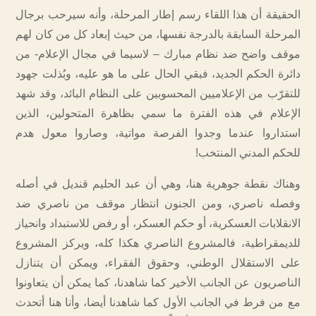
الحقيقة أن هذا اللقاء رسم إطار المرحلة، وأنه سيرحب برجال
المرحلة السابقة بالدرجة نفسها، من حيث إبعاد كل من كان لهم
موقف واضح ضد نظام مبارك – لاسيما في مجال الإعلام- من
دائرة الحكم الجديد، فبقي الحال على ما هو عليه، وبُذلت جهود
للتقرّب من الإعلاميين المحسوبين على النظام البائد، وقد شهد
الإعلام في هذه الفترة ما سمي بظاهرة المتحولين، الذين
استداروا عندما وجدوا الفرصة مواتية، وصاروا معول هدم
للحكم المدني المنتخب!
وهناك نقطة جوهرية هنا، وهي أن عبد الحليم قنديل في أصله
وفصله ناصري، ومن الجنون انتظار موقف من ناصري ضد
الانقلابات العسكرية، أو حكم العسكر، أو رفض للاستبداد وانحياز
للديمقراطية، فالمشروع الناصري هكذا كله، ويركز المشروع
على الاستقلال الوطني، وحقوق الفقراء، ويمكن أن يتنازل
الناصريون عن الجانب الأخير كما شاهدنا، كما يمكن أن يتعاونوا
مع من فرط في الجانب الأول كما شاهدنا أيضا، وأنا هنا أتحدث