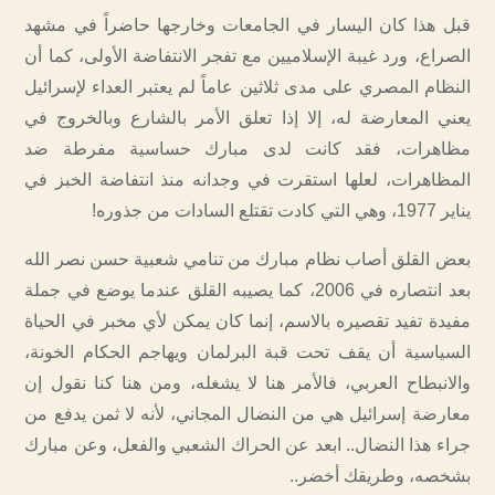
قبل هذا كان اليسار في الجامعات وخارجها حاضراً في مشهد
الصراع، ورد غيبة الإسلاميين مع تفجر الانتفاضة الأولى، كما أن
النظام المصري على مدى ثلاثين عاماً لم يعتبر العداء لإسرائيل
يعني المعارضة له، إلا إذا تعلق الأمر بالشارع وبالخروج في
مظاهرات، فقد كانت لدى مبارك حساسية مفرطة ضد
المظاهرات، لعلها استقرت في وجدانه منذ انتفاضة الخبز في
يناير 1977، وهي التي كادت تقتلع السادات من جذوره!
بعض القلق أصاب نظام مبارك من تنامي شعبية حسن نصر الله
بعد انتصاره في 2006، كما يصيبه القلق عندما يوضع في جملة
مفيدة تفيد تقصيره بالاسم، إنما كان يمكن لأي مخبر في الحياة
السياسية أن يقف تحت قبة البرلمان ويهاجم الحكام الخونة،
والانبطاح العربي، فالأمر هنا لا يشغله، ومن هنا كنا نقول إن
معارضة إسرائيل هي من النضال المجاني، لأنه لا ثمن يدفع من
جراء هذا النضال.. ابعد عن الحراك الشعبي والفعل، وعن مبارك
بشخصه، وطريقك أخضر..