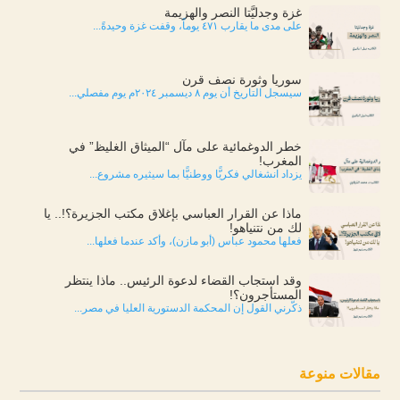
غزة وجدليَّتا النصر والهزيمة
على مدى ما يقارب ٤٧١ يوماً، وقفت غزة وحيدةً...
سوريا وثورة نصف قرن
سيسجل التاريخ أن يوم ٨ ديسمبر ٢٠٢٤م يوم مفصلي...
خطر الدوغمائية على مآل “الميثاق الغليظ” في
المغرب!
يزداد انشغالي فكريًّا ووطنيًّا بما سيثيره مشروع...
ماذا عن القرار العباسي بإغلاق مكتب الجزيرة؟!.. يا
لك من نتنياهو!
فعلها محمود عباس (أبو مازن)، وأكد عندما فعلها...
وقد استجاب القضاء لدعوة الرئيس.. ماذا ينتظر
المستأجرون؟!
ذكّرني القول إن المحكمة الدستورية العليا في مصر...
مقالات منوعة