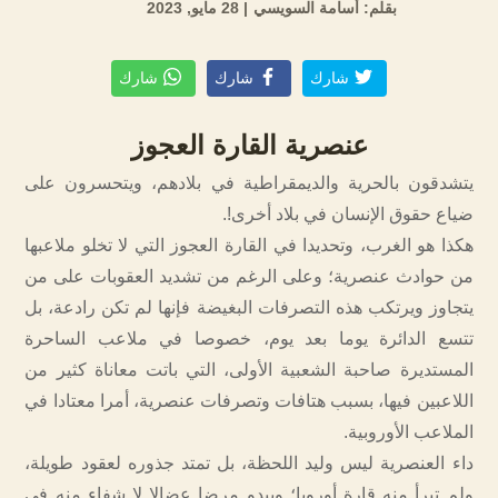
بقلم: أسامة السويسي
| 28 مايو, 2023
شارك
شارك
شارك
عنصرية القارة العجوز
يتشدقون بالحرية والديمقراطية في بلادهم، ويتحسرون على
ضياع حقوق الإنسان في بلاد أخرى!.
هكذا هو الغرب، وتحديدا في القارة العجوز التي لا تخلو ملاعبها
من حوادث عنصرية؛ وعلى الرغم من تشديد العقوبات على من
يتجاوز ويرتكب هذه التصرفات البغيضة فإنها لم تكن رادعة، بل
تتسع الدائرة يوما بعد يوم، خصوصا في ملاعب الساحرة
المستديرة صاحبة الشعبية الأولى، التي باتت معاناة كثير من
اللاعبين فيها، بسبب هتافات وتصرفات عنصرية، أمرا معتادا في
الملاعب الأوروبية.
داء العنصرية ليس وليد اللحظة، بل تمتد جذوره لعقود طويلة،
ولم تبرأ منه قارة أوروبا؛ ويبدو مرضا عضالا لا شفاء منه في