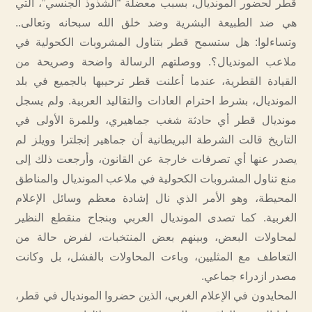
قطر لحضور المونديال، بسبب معضلة “الشذوذ الجنسي”، التي
هي ضد الطبيعة البشرية وضد خلق الله سبحانه وتعالى..
وتساءلوا: هل ستسمح قطر بتناول المشروبات الكحولية في
ملاعب المونديال؟. ووصلتهم الرسالة واضحة وصريحة من
القيادة القطرية، عندما أعلنت قطر ترحيبها بالجميع في بلد
المونديال، بشرط احترام العادات والتقاليد العربية. ولم يسجل
مونديال قطر أي حادثة شغب جماهيري، وللمرة الأولى في
التاريخ قالت الشرطة البريطانية أن جماهير إنجلترا وويلز لم
يصدر عنها أي تصرفات خارجة عن القانون، وأرجعت ذلك إلى
منع تناول المشروبات الكحولية في ملاعب المونديال والمناطق
المحيطة، وهو الأمر الذي نال إشادة معظم وسائل الإعلام
الغربية. كما تصدى المونديال العربي وبنجاح منقطع النظير
لمحاولات البعض، وبينهم بعض المنتخبات، لفرض حالة من
التعاطف مع المثليين، وباءت المحاولات بالفشل، بل وكانت
مصدر ازدراء جماعي.
المحايدون في الإعلام الغربي، الذين حضروا المونديال في قطر،