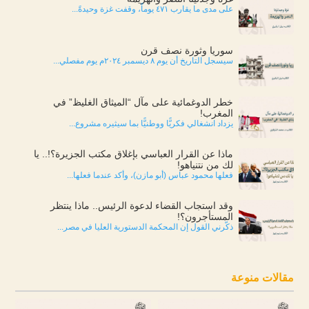
على مدى ما يقارب ٤٧١ يوماً، وقفت غزة وحيدةً...
سوريا وثورة نصف قرن
سيسجل التاريخ أن يوم ٨ ديسمبر ٢٠٢٤م يوم مفصلي...
خطر الدوغمائية على مآل “الميثاق الغليظ” في
المغرب!
يزداد انشغالي فكريًّا ووطنيًّا بما سيثيره مشروع...
ماذا عن القرار العباسي بإغلاق مكتب الجزيرة؟!.. يا
لك من نتنياهو!
فعلها محمود عباس (أبو مازن)، وأكد عندما فعلها...
وقد استجاب القضاء لدعوة الرئيس.. ماذا ينتظر
المستأجرون؟!
ذكّرني القول إن المحكمة الدستورية العليا في مصر...
مقالات منوعة