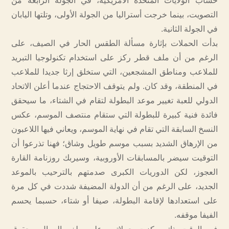
حساب الولايات المتحدة الأمريكية، في الجولة الرابعة من
التصويت، بينما خرجت أستراليا من الجولة الأولى، وتلتها اليابان
في الجولة الثانية.
بدأت الحملات بإثارة مسألة الطقس الحار في الصيف، على
الرغم من أن ملف قطر ركز على استخدام تكنولوجيا التبريد
للملاعب ومناطق المشجعين، التي ستخلق إرثا جديدا للملاعب
في المنطقة، وقد كان. ولم يتوقف الاحتجاج عندما أعلن الاتحاد
الدولي للعبة تغيير موعد البطولة لتقام في الشتاء، ما سيحقق
فائدة فنية كبيرة للبطولة التي ستقام منتصف الموسم، عكس
النسخ السابقة التي تقام في نهاية الموسم، ويعاني فيها اللاعبون
من الإرهاق الشديد بسبب موسم طويل وشاق؛ فهنا تذرعوا أن
التوقيت سيضر بالمسابقات الأوروبية، وسيربك روزنامة القارة
العجوز، لكن الدوريات الكبرى صدمتهم بالترحيب بالموعد
الجديد، على الرغم من أن الدولة المضيفة شددت في كل مرة
على استعدادها لإقامة البطولة، صيفا أو شتاء، حسبما يحسم
الفيفا موقفه.