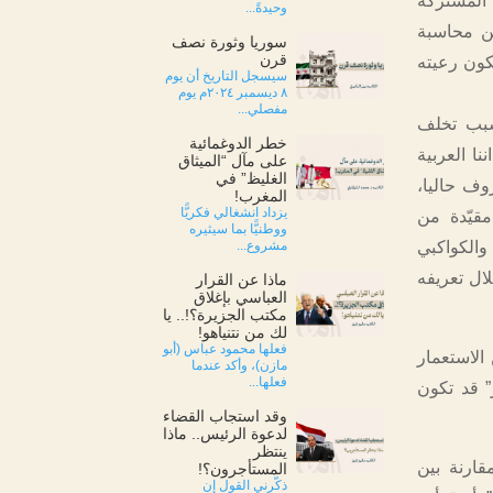
 المشتركة
وحيدةً...
عن محاسبة
سوريا وثورة نصف
قرن
كون رعيته
سيسجل التاريخ أن يوم
٨ ديسمبر ٢٠٢٤م يوم
مفصلي...
سبب تخلف
خطر الدوغمائية
ا العربية
على مآل “الميثاق
الغليظ” في
روف حاليا،
المغرب!
يزداد انشغالي فكريًّا
مقيّدة من
ووطنيًّا بما سيثيره
والكواكبي
مشروع...
ال تعريفه
ماذا عن القرار
العباسي بإغلاق
مكتب الجزيرة؟!.. يا
لك من نتنياهو!
فعلها محمود عباس (أبو
الاستعمار
مازن)، وأكد عندما
فعلها...
” قد تكون
وقد استجاب القضاء
لدعوة الرئيس.. ماذا
ينتظر
قارنة بين
المستأجرون؟!
ذكّرني القول إن