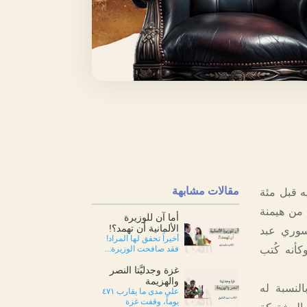
مقالات مشابهة
ه قبل مئة
 من هيمنة
أما آن للوزيرة
الألمانية أن تهمد؟!
لسوري عبد
أخيراً تحقق لها المراد!
كأنه كُتب
فقد صافحت الوزيرة...
غزة وجدليَّتا النصر
والهزيمة
النسبة له
على مدى ما يقارب ٤٧١
يوماً، وقفت غزة