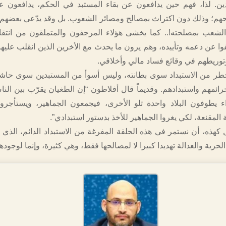
ين. لذا، فهم حين يدافعون عن بقاء المستبد في الحكم، يدافعون 
هم؛ وذلك دون اكتراث بمصالح ومصائر الشعوب. بل وقد يدّعي بعضهم أح
الشعب بمصلحته!.. كما يخشى هؤلاء المرجفون والمتملقون من انتقا
فوا عن دعمه وتأييده، وهم يرون ما يحدث مع الأخرين الذين انقلب عليه
وريطهم في وقائع فساد مالي وأخلاقي.
طر من الاستبداد سوى بطانته، وليس أسوأ من المستبدين سوى حاشي
ئمهم واستبدادهم. وقديماً قال أفلاطون “إن الطغيان يقرّب بين الناس
 يطوفون البلاد واحدة تلو الأخرى، فيجمعون الجماهير، ويستأجر
 المقنعة، لكي يغروا الجماهير للأخذ بدستور استبدادي”.
 كهذه، أن نستمر في هذه الحلقة المفرغة من الاستبداد الدائم، الذي 
حرية والعدالة تهديدا كبيرا لا لمصالحها فقط، وهي كثيرة، وإنما لوجودها 