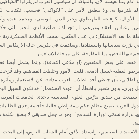
 عام وما نعيشه الآن. والمؤكد أن سياسيي العرب لم يقرأوا “الكواكبي”
م يلتزموا به. ولا ينطبق الأمر على “الكواكبي” فحسب، فكتابات ال
ب الأوائل، كرفاعة الطهطاوي وخير الدين التونسي، ومحمد عبده و
مين وعباس العقاد وغيرهم، لم تجد آذانا صاغية لدى النخب التي حك
لة ما بعد الاستقلال؛ بل على العكس، نجحت الأنظمة العسكرتارية
التي برّرت سياساتها واستبدادها، وساهمت في تكريس حالة الارتكاس ال
حم فيها البعض، ويا للمفارقة، على مرحلة الاستعمار.
ر فقط على بعض المثقفين (أو مدّعي الثقافة)، وإنما يشمل أيضا 
عرضوا لعملية غسيل أدمغة، قلبت الأمور وخلطت المفاهيم. وقد فُزعت
لطلابي، بأن جاءني أحد الطلاب العرب مدافعا عن الاستعمار ومآثره ا
بل ويرى، بدون شعور بالخطأ، أن “عودة الاستعمار” قد تكون السبيل الو
 سمعت من صديق يدرِّس العلوم السياسية بإحدى الجامعات العربية
ول العربية تتمتع بنظام حكم ديمقراطي حاليا، فأجابته إحدى الطالبات 
يها وزارة تسمّي “وزارة التسامح”، وهو ما جعل صديقي لا ينطق بكلمة 
ة.
 الاستبداد السياسي، وانسداد الأفق أمام الشباب العربي، إلى البحث