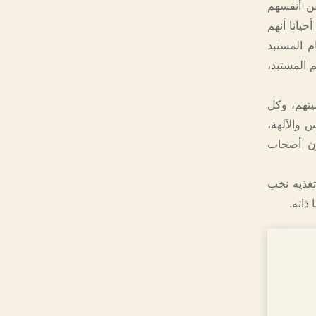
عن أنفسهم
يانا أنهم
م المستبد
م المستبد،
تهم، وكل
 والآلهة،
ون أصحاب
تغذيه نخب
ذاته.