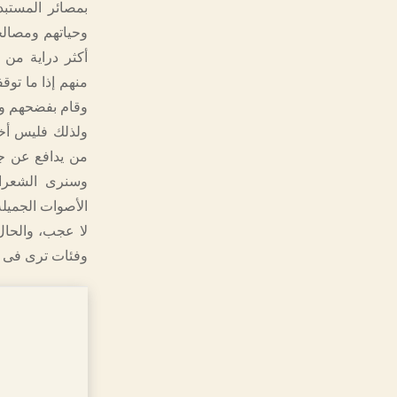
بمصائر المستبد
وحياتهم ومصالح
أكثر دراية من 
منهم إذا ما توق
وقام بفضحهم وت
ولذلك فليس أخ
من يدافع عن جرا
وسنرى الشعراء
الأصوات الجميلة
لا عجب، والحال
وفئات ترى فى ال