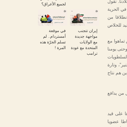
دنا. نقول
لجميع الأعراق؟
في الحرية
نطلاقا من
حيد للخلاص
إيران تتجنب
في موقعة
مواجهة جديدة
أمستردام.. لم
تماهوا مع
مع الولايات
تسلم الجرّة هذه
المتحدة مع عودة
المرة !
وحتى يومنا
ترامب
السلطويات
ير”، وتارة
ن هم نتاج
 من يدافع
ا على قيد
اطا عضويا