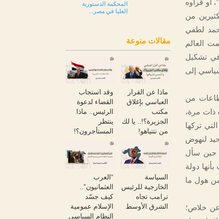
، أو قرأوه
المحكمة الدستورية
العليا في مصر...
كثيرين من
أحمد لطفي
مقالات منوعة
مت العالم
 في تشكيل
سياسي إلى
ماذا عن القرار
وقد استجاب
قطاعات من
العباسي بإغلاق
القضاء لدعوة
 ذات مرة،
مكتب
الرئيس.. ماذا
الجزيرة؟!.. يا لك
ينتظر
لتي تركها
من نتنياهو!
المستأجرون؟!
حيد لنهوض
 حين سأل
بأنها دولة
السياسة
“العرب
من هول ما
الخارجية للرئيس
العثمانيون”..
ترامب تجاه
كيف جسّد
الشرق الأوسط
الإسلام عمومية
 عن خلاص؛
النظام السياسي