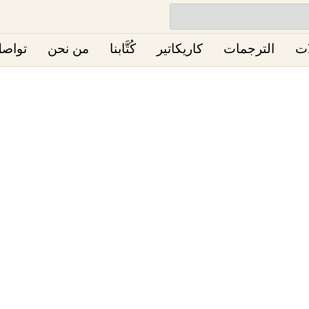
ات
الترجمات
كاريكاتير
كُتَّابنا
من نحن
تواصل