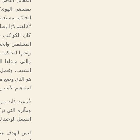
المقابل النافي
بمقتضي الهوى”.
الحاكم، مستعينة
“كالغنم دُرّا وطا
كان الكواكبي 
المسلمين وانحط
ونخبها الحاكمة.
والتي سمّاها 
الشعب، وتعمل ل
هو الذي وضع ما
لمفاهيم الأمة 
فُزعت ذات مرة،
ومآثره التي تر
السبيل الوحيد 
ليس الهدف هنا 