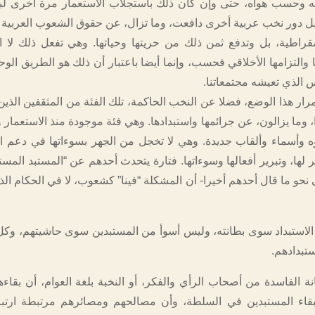
 وحسب هواه، حتى وإن كان ذلك باستجلاب الاستعمار مرة أخرى لبلا
ل دور نخب عربية أخرى دافعت، وما تزال، عن حقوق الشعوب العربية 
مقراطية، بل وتدفع ثمن ذلك من حريتها وحياتها. وهي تفعل ذلك لا ا
ا والتزامها الأخلاقي فحسب، وإنما أيضا باعتبار أن ذلك هو الطريق الو
 الذي تعيشه مجتمعاتنا.
ار هذا الوضع، فضلا عن النخب الحاكمة، تلك الفئة من المثقفين الذين 
 وما يزالون، عن جرائمها واستبدادها. وهي فئة موجودة منذ الاستعمار 
ه وأسماء وألقاب جديدة. وهي لا تخجل من الجهر بسوءاتها في دعم 
ر لها، وتبرير أفعالها وسوءاتها. فتارة يتحدث أحدهم عن “المستبد المستن
حو ما قال أحدهم أخيرا- أن المشكلة “فينا” كشعوب، لا في الحكام الذي
استبداد سوى بطانته، وليس أسوأ من المستبدين سوى حاشيتهم، وكل
تبدادهم.
ة الفاسدة من أصحاب الرأي والفكر، أو النخبة بلغة العوام، أن بقاءه
ببقاء المستبدين في السلطة، وأن مصالحهم ومصائرهم مرتبطة ارتب