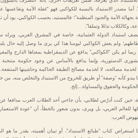
 للاستبداد الذي يعرّفه، ضمن تعريفات أخرى، بأنه “التصرّف بالشؤون
 أما مصدر الاستبداد بالنسبة للكواكبي فهو “غفلة الأمة وتقاعسها 
 بجهالة الأمة والجنود المنظمة”؛ فالمستبد، بحسب الكواكبي، يود أن ت
عة، وكالكلاب تذللا وتملقا”.
يصف استبداد الدولة العثمانية، خاصة في المشرق العربي، ويراه 
اطهم؛ ولم يعش الكواكبي ليومنا هذا كي يرى ما وصل إليه حال بلدانن
 ربما لم يكن “الكواكبي” يدافع عن الديمقراطية بمعناها الدارج والمع
الشورى الدستورية، وإنما يدافع بالأساس عن وجود حكومة منتخبة 
خدمة مصالحه، لا لخدمة مصالح الطبقة الحاكمة وحاشيتها المنتفعة. 
 يبدو كأنه “وصفة” أو طريق للخروج من الاستبداد والتخلص منه، من خل
والحكومة والحقوق والمساواة…إلخ.
 حين كنت أدرّس لطلابي، بأن جاءني أحد الطلاب العرب مدافعا عن 
كها للعالم العربي، بل ويرى، بدون شعور بالخطأ، أن “عودة الاستعمار
لنهوض العرب.
استعراض كتاب “طبائع الاستبداد”، أو تبيان أهميته، بقدر ما هو الم