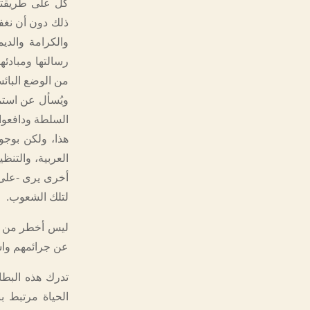
كلٌ على طريقته
ذلك دون أن نغف
والكرامة والدي
رسالتها ومبادئه
من الوضع البائس
ويُسأل عن استمر
السلطة ودافعوا،
هذا، ولكن بوجو
العربية، والتنظي
أخرى يرى -على ن
لتلك الشعوب.
ليس أخطر من ال
عن جرائمهم واس
تدرك هذه البطان
الحياة مرتبط 