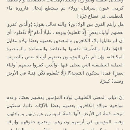
كرمى عيون إسرائيل، وولاء لم يستطع إدخال قارورة ماء
للعطشى في قطاع غزّة!!
هل رأيتم الفرق بين الولاءين؟ والله تعالى يقول؛ {والَّذين كفروا
بعضهم أولياء بعضٍ ۚ إِلَّا تَفْعلوه} وتوقف قليلًا أمام “إِلَّا تَفْعلوه” أي
إن لم تقابلوا ولاء الكافرين والمعتدين بعضهم بعضًا بولاءٍ مقابل
بالقوّة ذاتها والطّريقة نفسها والتعاضد والمساندة والمناصرة
المكافئة، وإن لم يكن المؤمنون بعضهم أولياء بعض بالطريقة
العملية التطبيقية التي يتجلى فيها {والَّذين كفروا بعضهم أولياء
بعضٍ} فماذا ستكون النتيجة؟! {إِلَّا تَفْعلوه تَكُن فِتْنةٌ في الأرض
وفسادٌ كبيرٌ}.
إنّ غياب المعنى التّطبيقي لولاء المؤمنين بعضهم بعضًا، وعدم
مواجهة موالاة الكافرين بعضهم بعضًا بالآليّات ذاتها، ستكون
نتيجته فتنةٌ في الأرض كلّها؛ فتنةُ المؤمنين عن دينهم ومبادئهم،
وفتنة المؤمنين في أرضهم وديارهم، وتضييع حقوقهم وإراقة
دمائهم، وتمكين المعتدين من رقابهم، وانقلاب موازين العدل في