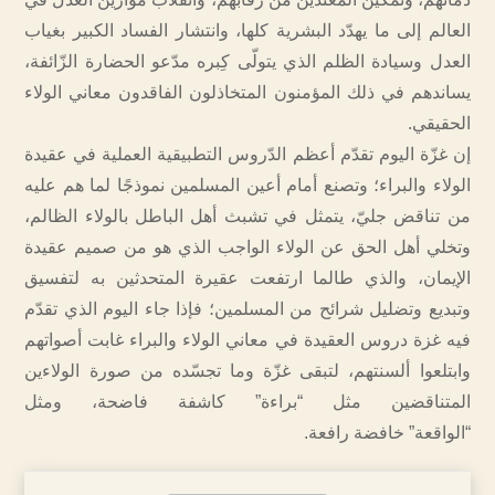
العالم إلى ما يهدّد البشرية كلها، وانتشار الفساد الكبير بغياب
العدل وسيادة الظلم الذي يتولّى كِبره مدّعو الحضارة الزّائفة،
يساندهم في ذلك المؤمنون المتخاذلون الفاقدون معاني الولاء
الحقيقي.
إن غزّة اليوم تقدّم أعظم الدّروس التطبيقية العملية في عقيدة
الولاء والبراء؛ وتصنع أمام أعين المسلمين نموذجًا لما هم عليه
من تناقض جليّ، يتمثل في تشبث أهل الباطل بالولاء الظالم،
وتخلي أهل الحق عن الولاء الواجب الذي هو من صميم عقيدة
الإيمان، والذي طالما ارتفعت عقيرة المتحدثين به لتفسيق
وتبديع وتضليل شرائح من المسلمين؛ فإذا جاء اليوم الذي تقدّم
فيه غزة دروس العقيدة في معاني الولاء والبراء غابت أصواتهم
وابتلعوا ألسنتهم، لتبقى غزّة وما تجسّده من صورة الولاءين
المتناقضين مثل “براءة” كاشفة فاضحة، ومثل
“الواقعة” خافضة رافعة.