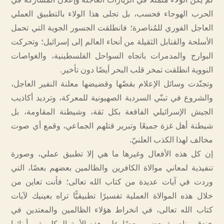
الحرب الهوجاء فحسب، بل تجلى هذا الولاء بالتطبيق العملي
العاجل الفوري للمُناصرة؛ فانطلقت الجسور الجوية التي تحمل
الأسلحة والقنابل الثقيلة من أنحاء العالم إلى إسرائيل؛ وتحركت
البوارج والمدمرات باتجاه السواحل الفلسطينية، والغواصات
النووية انطلقت تمخر قلب البحر أيضًا دون تأخير.
وتجنّدت وسائل الإعلام بقضّها وقضيضها معلنة النفير العاجل،
والشروع في تبنّي السردية الصهيونية للمعركة، وترديد أكاذيب
الجيش الإسرائيلي الفاقعة بكل ثقة، وشيطنة المقاومة، بل
شيطنة أهل غزة جميعًا وتبرير قتلهم الجماعي، وقمع أي صوت
مخالف لهذا الكذب العلنيّ.
إن كل هذه الأفعال وغيرها ما هي إلا تطبيق عملي، وصورة
تنفيذية لمعاني موالاة الكافرين والظالمين بعضهم بعضًا، التي
وردت في آيات عديدة من كتاب الله تعالى؛ فأنت تعاين من
خلال هذه الموالاة العملية تفسيرًا تطبيقيًّا تراه بعينيك لآيات
كتاب الله تعالى، في انخراط هؤلاء الظالمين والمعتدين في
خندق مناصرة بعضهم بعضًا على هذه الأمة المكلومة، وأبنائها