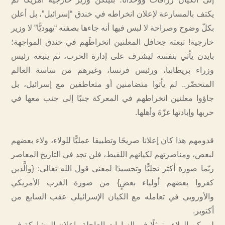
يكتف بالمسارعة لإعلان انخراطه في خندق “إسرائيل”، بل أعلن
بكلّ وضوح وصراحة لا لبس فيها أنه جاءها بصفته “يهوديًّا” لا وزير
خارجية! تبعته جحافل المعلنين انخراطَهم في خندق المواجهة؛
بايدن يأتي بنفسه ليشرف على إدارة الحرب، ثم يتبعه رئيس
وزراء بريطانيا، ورئيس فرنسا، وغيرهم من ساسة العالم
المتحضّر.. لم يأتوا متضامنين أو متعاطفين مع إسرائيل، بل
جاؤوا معلنين انخراطهم في المعركة جنبًا إلى جنب معها في
حربها وإبادتها غزّةَ وأهلها.
قدومهم هذا كان إعلانا صريحًا وتطبيقا عمليًّا للولاء، ولاء بعضهم
لبعض، ومناصرتهم لكيانهم اللقيط، فلن تجد في التاريخ المعاصر
ربّما صورة أكثر تجليًّا وتجسيدًا لمعنى قول الله تعالى: {والَّذين
كفروا بعضهم أولياء بعضٍ} من صورة الغرب الأمريكي
والأوروبي في تعامله مع الكيان الإسرائيلي عقب السابع من
أكتوبر.
لم يكن الولاء متمثلًا في الزيارات العاجلة وإعلان المشاركة في