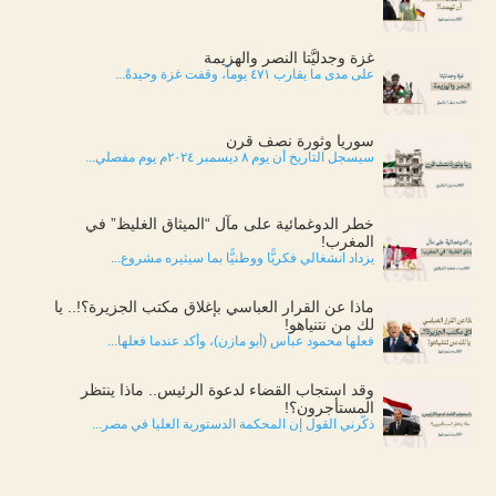
غزة وجدليَّتا النصر والهزيمة
على مدى ما يقارب ٤٧١ يوماً، وقفت غزة وحيدةً...
سوريا وثورة نصف قرن
سيسجل التاريخ أن يوم ٨ ديسمبر ٢٠٢٤م يوم مفصلي...
خطر الدوغمائية على مآل “الميثاق الغليظ” في
المغرب!
يزداد انشغالي فكريًّا ووطنيًّا بما سيثيره مشروع...
ماذا عن القرار العباسي بإغلاق مكتب الجزيرة؟!.. يا
لك من نتنياهو!
فعلها محمود عباس (أبو مازن)، وأكد عندما فعلها...
وقد استجاب القضاء لدعوة الرئيس.. ماذا ينتظر
المستأجرون؟!
ذكّرني القول إن المحكمة الدستورية العليا في مصر...