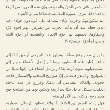
القابضين على جمر الحقّ والحقيقة.. وإن هذه الصورة من الولاء
تدفعنا دفعًا لنرى الصورة المقابلة، فبضدّها تتمايز الأشياء.
منذ ستّين يومًا وحرب الإبادة تتصاعد على غزة دون هوادة؛ فما
الذي فعله منذ أن بدأت الحرب مَن يفترض أنهم إخوة غزّة
وأشقاؤها، تجمعهم بها أخوّة الإيمان والعقيدة، أو أخوّة اللغة
والدم، أو أخوّة الإنسانيّة؟!
ما يزال معبر رفح مغلقًا، وتجاوز عدد الجرحى أربعين ألفًا إلى
ساعة كتابة هذه السطور، بينما لم يُدخل الأشقاء منهم إلى
مستشفياتهم سوى أربعمئة! لم يرسل أشقاء غزة إليها شيئا من
الصواريخ أو المدرّعات، بل إنّ صواريخ الشجب والاستنكار جاءت
خجولة، والكلام التضامني أتى باهتًا، وقرروا في قمة عاجلة
انعقدت بشكل عاجل جدًّا بعد أربعة وثلاثين يوما من المذبحة فتح
معبر رفح، ولكنه إلى الآن لم يفتح!
فهل رأيتم الفرق بين الولاءين؟! ولاء يتمظهر بإرسال الصواريخ
والقنابل الثقيلة والبوارج، وتجنيد الإمكانات الاقتصادية والإعلامية