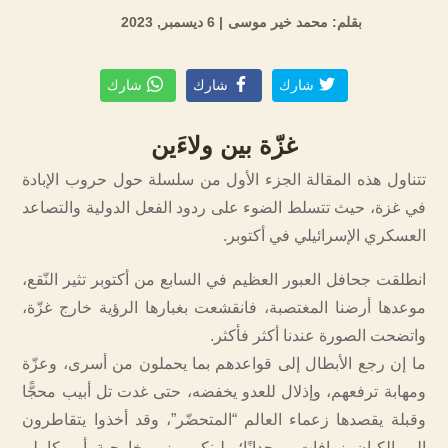
بقلم: محمد خير موسى
| 6 ديسمبر, 2023
شارك
شارك
شارك
غزّة بين ولاءَين
تتناول هذه المقالة الجزء الأول من سلسلة حول حروب الإبادة
في غزة، حيث تتسلط الضوء على ردود الفعل الدولية والتصاعد
العسكري الإسرائيلي في أكتوبر.
انطلقت جحافل العبور العظيم في السابع من أكتوبر تثير النّقع،
موعدها أرضنا المغتصبة، فانقشعت بغبارها الرؤية خارج غزّة،
واتضحت الصورة عندنا أكثر فأكثر.
ما إن رجع الأبطال إلى قواعدهم بما يحملون من أسرى، وعزّة
ومهابة ترفعهم، وإذلال للعدو يخفضه، حتى غدت تل أبيب محجًّا
وقبلة يقصدها زعماء العالم “المتحضّر”، وقد أخذوا يتقاطرون
إلى الكيان زرافات ووحدانًا؛ بلينكن وزير خارجية أمريكا لم