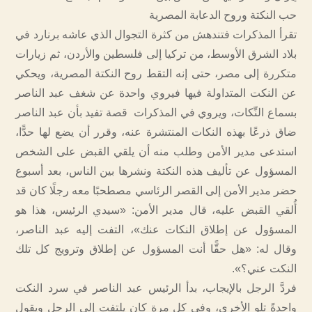
حب النكتة وروح الدعابة المصرية
تقرأ المذكرات فتندهش من كثرة التجوال الذي عاشه برنارد في
بلاد الشرق الأوسط، من تركيا إلى فلسطين والأردن، ثم زيارات
متكررة إلى مصر، حتى إنه التقط روح النكتة المصرية، ويحكي
عن النكت المتداولة فيها فيروي واحدة عن شغف عبد الناصر
بسماع النِّكات، ويروي في المذكرات قصة تفيد بأن عبد الناصر
ضاق ذرعًا بهذه النكات المنتشرة عنه، وقرر أن يضع لها حدًّا،
استدعى مدير الأمن وطلب منه أن يلقي القبض على الشخص
المسؤول عن تأليف هذه النكتة ونشرها بين الناس، بعد أسبوع
حضر مدير الأمن إلى القصر الرئاسي مصطحبًا معه رجلًا كان قد
أُلقي القبض عليه، قال مدير الأمن: «سيدي الرئيس، هذا هو
المسؤول عن إطلاق النكات عنك»، التفت إليه عبد الناصر،
وقال له: «هل حقًّا أنت المسؤول عن إطلاق وترويج كل تلك
النكت عني؟».
فردَّ الرجل بالإيجاب، بدأ الرئيس عبد الناصر في سرد النكت
واحدةً تلو الأخرى، وفي كل مرة كان يلتفت إلى الرجل ويقول