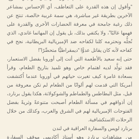
“وأقول إن هذه القدرة على التعاطف، أي الإحساس بمشاعر
الآخرين بطريقة غير مباشرة، هي سمة غربية خالصة، تنتج عن
ذلك رغبة جامحة في معرفة الحضارات الأخرى والقدرة على
فهمها غالبًا”، ولا يكتفي بذلك، بل يقول إن المهاتما غاندي، الذي
نُجلُّه ونحترمه كلنا لكفاحه ضد الإمبريالية البريطانية، نجح في
كفاحه لأنه كان يقاتل عدوًّا “ديمقراطيًّا متحضِّرًا”!
حتى إنه سعيد بالأطعمة التي أتت إلى أوروبا بفضل الاستعمار،
فقد تولَّد لديه اهتمام خاص وهو تلميذ بتاريخ الطعام، وقرأ
بسعادة غامرة كيف تغيرت حياتهم في أوروبا عندما اُكتشفت
أمريكا التي قدمت لهم ألوانًا من الطعام لم تكن معروفة من
قبل، مثل البطاطس والطماطم والشوكولاتة، هكذا يقول برنارد،
إن أذواقهم في مسألة الطعام أصبحت متنوعةً وثريةً بفضل
الفتوحات الإمبريالية لهم في الشرق والغرب، وكذلك من خلال
الرحلات الاستكشافية.
برنارد لويس والسفارة العراقية في لندن
من مشاهدات برنارد وهو أستاذ أكاديمي موقف السفارة