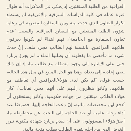
العراقية من الطلبة المبتعَثين، إذ يحكي في المذكرات أنه طوال
فترة عمله في كلية الدراسات الشرقية والإفريقية لم يستطع
تكرار التعاون الذي حدث بينه وبين السفارة المصرية في رعاية
شؤون الطلبة المبتعَثين مع السفارة العراقية. والسبب “عدم
تعاون السفارة مع الجامعة”، فهم ابتداءً لم يكونوا يعرفون
طلابهم العراقيين، بالنسبة لهم الطالب مجرد ملف، إنْ حدث
شيء ما فأقصى ما يفعلونه أن يطلبوا الملف، لم يجرؤ برنارد
حتى على الإشارة إلى وجود مشكلة مع طالب ما، إذ إن ذلك
يعني إعادته إلى بغداد، وهذا هو الحل المتبع في مثل هذه الحالة،
حسب قوله، “لم يكن لدى هؤلاء/العراقيين أي تعاطف مع
طلابهم، وكانوا ينظرون إليهم على أنهم مجرد نفايات”، كان
هؤلاء الطلاب مبتعَثين من جهات حكومية، وكانوا يستحقون أن
تُدفع لهم مخصصات مالية، إنْ دعت الحاجة إليها، خصوصًا عند
أداء رحلة علمية أو عند الحاجة إلى البحث عن مخطوطة ما،
أصرَّ هؤلاء المسؤولون على أن يقدم برنارد شهادة مكتوبة تبرر
الغرض الذي من أجله يتقدم الطالب بطلب منحة مالية.