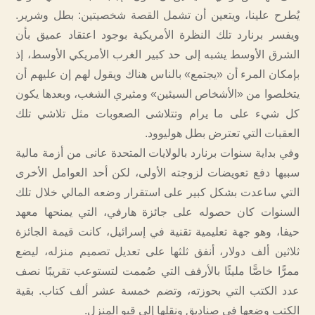
يُطرح علينا، ويتعين أن تشمل القصة شخصيتين: بطل وشرير.
ويفسر برنارد تلك النظرة الأمريكية بوجود اعتقاد عميق بأن
الشرق الأوسط يشبه إلى حد كبير الغرب الأمريكي الأوسط، إذ
بإمكان المرء أن «يجتمع» بالناس هناك ويقول لهم إن عليهم أن
يتخلصوا من «الأشخاص السيئين» ومثيري الشغب، وبعدها يكون
كل شيء على ما يرام وتتلاشى الصعوبات مثل تلاشي تلك
العقبات التي تعترض بطل هوليوود.
وفي بداية سنوات برنارد بالولايات المتحدة عانى من أزمة مالية
سببها دفع تعويضات لزوجته الأولى، لكن‫ أحد العوامل الأخرى
التي ساعدت بشكل كبير على استقرار وضعه المالي خلال تلك
السنوات كان حصوله على جائزة هارفي، التي يمنحها معهد
حيفا، وهو جهة تعليمية تقنية في إسرائيل، كانت قيمة الجائزة
ثلاثين ألف دولار، أنفق ثلثها على تعديل تصميم منزله، ليضع
ممرًّا خاصًّا مليئًا بالأرفف التي صُممت لتستوعب تقريبًا نصف
عدد الكتب التي بحوزته، وتضم خمسة عشر ألف كتاب. بقية
الكتب وضعها في صناديق ونقلها إلى قبو المنزل.