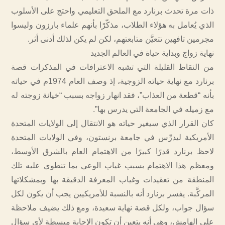
ذات مرة تحدث برنارد مع الملحق التعليمي واحتج على الأسلوب
الذي يُعامل به هؤلاء الطلاب، مذكّرًا بأنهم علماء بارزون وليسوا
مجرمين تافهين تتعيَّن متابعتهم، لكن لم يكن لذلك أدنى أثر.
نهاية زواج وبداية حياة في العالم الجديد
من النقاط القليلة التي تشبه الاعترافات في المذكرات قصة
برنارد مع نهاية حياته الزوجية، إذ وصف العام 1974م في حياته
بأنه “قطعة من العذاب”، فقد انهار زواجه بسبب “خيانة زوجته له
مع زميله في الجامعة التي يدرس بها”.
كان القرار الذي سيغير حياته هو الانتقال إلى الولايات المتحدة
الأمريكية ليدرِّس في جامعة برنستون، وفي الولايات المتحدة
لاحظ برنارد قدرًا كبيرًا من الاهتمام العام بالشرق الأوسط،
ومعظم هذا الاهتمام بسبب غياب الوعي بما تنطوي عليه تلك
المنطقة من تعقيدات وغياب المعرفة الدقيقة بها وبمشكلاتها
المركَّبة. يفسر برنارد أنه بالنسبة للأمريكيين يجب أن يكون لكل
سؤال جواب، ولكل قصة نهاية سعيدة، ومع ذلك يضيف ملاحظة
على الهامش، وهي أنه يتعين أن تكون الإجابة مبسطة لأي سؤال