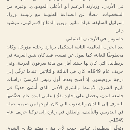
في الأردن، وزيارته الزعيم أبو الأعلى المودودي، وغيره من
الشخصيات، فضلًا عن الصداقة الطويلة مع رئيسة وزراء
إسرائيل السابقة، غولدا مائير، ووزير الدفاع الإسرائيلي، موشيه
ديان.
جاسوس في الأرشيف العثماني
بعد الحرب العالمية الثانية استكمل برنارد رحلته مؤرخًا، وكان
محظوظًا للغاية، كما يقول عن نفسه، فقد كان يتقن العربية في
بريطانيا، التي كان بها حينئذ أقل من مائة يعرفون العربية، وفي
خريف عام 1949م كان في الثالثة والثلاثين عندما ترقَّى إلى
درجة بروفيسور، إذ أصبح بعدها أول رئيس لكرسيّ دراسات
تاريخ الشرق الأوسط والشرق الأدنى الذي أُنشئ حديثًا في
جامعة لندن، وحصل على إجازة تفرُّغ علمي لمدة عام خصَّصها
للتعرف إلى البلدان والشعوب التي كان تاريخها من صميم عمله
في التدريس والتأليف، وانطلق في زيارة إلى تركيا خريف عام
1949م.
وتوفِّر إسطنبول عناصر جذب لأي مؤرخ مهتم بتاريخ الشرق