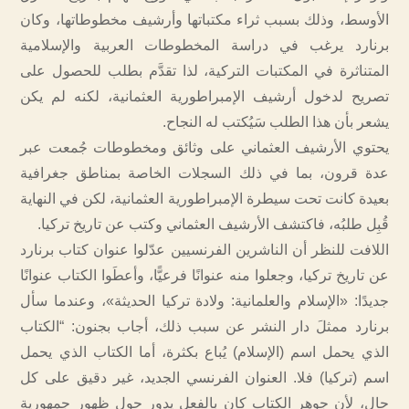
الأوسط، وذلك بسبب ثراء مكتباتها وأرشيف مخطوطاتها، وكان
برنارد يرغب في دراسة المخطوطات العربية والإسلامية
المتناثرة في المكتبات التركية، لذا تقدَّم بطلب للحصول على
تصريح لدخول أرشيف الإمبراطورية العثمانية، لكنه لم يكن
يشعر بأن هذا الطلب سَيُكتب له النجاح.
يحتوي الأرشيف العثماني على وثائق ومخطوطات جُمعت عبر
عدة قرون، بما في ذلك السجلات الخاصة بمناطق جغرافية
بعيدة كانت تحت سيطرة الإمبراطورية العثمانية، لكن في النهاية
قُبِل طلبُه، فاكتشف الأرشيف العثماني وكتب عن تاريخ تركيا.
اللافت للنظر أن الناشرين الفرنسيين عدّلوا عنوان كتاب برنارد
عن تاريخ تركيا، وجعلوا منه عنوانًا فرعيًّا، وأعطَوا الكتاب عنوانًا
جديدًا: «الإسلام والعلمانية: ولادة تركيا الحديثة»، وعندما سأل
برنارد ممثلَ دار النشر عن سبب ذلك، أجاب بجنون: “الكتاب
الذي يحمل اسم (الإسلام) يُباع بكثرة، أما الكتاب الذي يحمل
اسم (تركيا) فلا. العنوان الفرنسي الجديد، غير دقيق على كل
حال، لأن جوهر الكتاب كان بالفعل يدور حول ظهور جمهورية