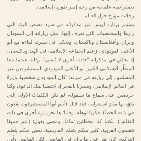
ديمقراطية علمانية من رحم إمبراطورية إسلامية.
رحلات مؤرخ حول العالم
يستمر برنارد لويس عبر مذكراته في سرد قصص البلاد التي
زارها والشخصيات التي تعرف إليها، مثل زياراته إلى السودان
وإيران وأفغانستان وباكستان، ويحكي في سيرته لقاءه مع أبو
الأعلى المودودي، زعيم الجماعة الإسلامية في الهند وباكستان،
إذ يحكي في مذكراته “حادثة أخرى لا تُنسى”، وذلك عندما دعا
المنظِّر الإسلامي الكبير أبو الأعلى المودودي المستشرقين غير
المسلمين إلى زيارته في منزله: “كان المودودي شخصيةً بارزةً
في العالم الإسلامي، وشعرنا بالفخر إذ اختصنا بتلك الدعوة، وكنا
حريصين على سماع ما سيقوله، لم تكن الكلماتُ الأولى التي
تفوّه بها مثارَ استغرابنا، فقد قال: (أنتم أيها المستشرقون تقعون
في ذات الخطأ). فكّرنا لوهلة، وقلنا: ها نحن مرة أخرى في ذات
النقاش)، لكننا كنا مخطئين تمامًا، ومضى يقول: (أنتم جميعًا
تتعلمون العربية، كثير منكم يتعلم الفارسية، بعض منكم يتعلم
التركية، كان هذا على ما يرام في الماضي، لكن الماضي ولّى،