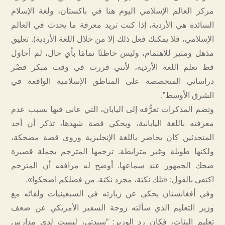
مركز العالم الإسلامي اليوم هنا في باكستان، ولغة الإسلام
السائدة هي الأردية، إذا كنت تريد معرفة ما يحدث في العالم
الإسلامي، فلا يمكنك فعل ذلك إلا من خلال اللغة الأردية). تعليق
مذهل ومثير للاهتمام، وليس خاطئًا تمامًا بأي حال، لم أحاول
قط تعلم اللغة الأردية، لأنني قررت في وقت مبكر قصْر
دراساتي المتخصصة على المناطق الإسلامية الواقعة في
الشرق الأوسط”.
وتضم المذكرات تعرُّفه إلى اليابان، التي عانى فيها بسبب عدم
معرفته باللغة اليابانية، ويحكي قصة شهدها، تذكر أن أحد
المتحدثين كان يحاضر باللغة الإنجليزية وروى قصة مضحكة،
ولكنها طويلة وغير مترابطة. ترجمها المترجم بجملة قصيرة
ضحك الجمهور عند سماعها. أوضح له مرافقه أن المترجم
اكتفى بالقول: «تلك نكتة، مجرد نكتة. من فضلكم اضحكوا».
وفي أفغانستان يحكي عن زيارته في السبعينيات ولقائه مع
وزير التعليم الذي سألته زوجة السفير الأمريكي عن ضعف
تعليم البنات، فكان رد الوزير: “سيدتي، ليست لدي مدارس