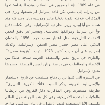
في عام 1969 بنيَّة المصريين في السلام، وهذه النية استنتجها
من زياراته إلى مصر، لكن قادة إسرائيل لم يقتنعوا، ونرى في
المذكرات علاقته القوية بغولدا مائير وموشيه ديان وصداقته منذ
شبابه مع أبا إيبان، وزير الخارجية الإسرائيلية، وفي الكتاب دفاع
فجٌّ عن إسرائيل ومواقفها السياسية، وتفسير غير دقيق لبعض
الأحداث التاريخية، مثل اعتبار سبب حرب 1956 والعدوان
الثلاثي على مصر حصار مصر السفن الإسرائيلية، وكذلك
إصراره على أن حرب أكتوبر 1973 انتهت بـ”هزيمة مصرية”،
والقارئ في تاريخ مصر والمنطقة العربية سيجد عديدًا من
الأخطاء والمغالطات في دراسة برنارد لويس المنطقة، خصوصًا
تحيزه لإسرائيل.
في السيرة التي كتبها برنارد دفاعٌ مستميت عن تاريخ الاستعمار
والإمبريالية الغربية، وذكر السبب قائلًا: لـ”دورها التنويري”،
بطريقة مستفزة، وفي المذكرات ذكرٌ للفروق بين بريطانيا
والولايات المتحدة الأمريكية، وفي كل هذه الجولة حول العالم
نكتشف الأنا المتضخمة لديه، إذ يقول، في بيان شوفيني صارخ: