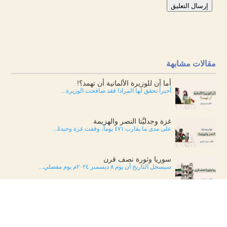
إرسال التعليق
مقالات مشابهة
أما آن للوزيرة الألمانية أن تهمد؟!
أخيراً تحقق لها المراد! فقد صافحت الوزيرة...
غزة وجدليَّتا النصر والهزيمة
على مدى ما يقارب ٤٧١ يوماً، وقفت غزة وحيدةً...
سوريا وثورة نصف قرن
سيسجل التاريخ أن يوم ٨ ديسمبر ٢٠٢٤م يوم مفصلي...
خطر الدوغمائية على مآل “الميثاق الغليظ” في
المغرب!
يزداد انشغالي فكريًّا ووطنيًّا بما سيثيره مشروع...