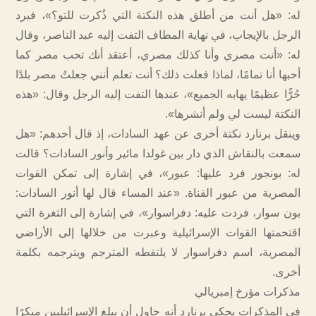
له: «هل أنت من أطلق هذه النكتة التي ذُكرت للتو؟»، فيرد
الرجل بالإيجاب، في نهاية المطاف التفت إليه عبد الناصر، وقال
له: «أنت مصري وأنا كذلك مصري، أعتقد أنك تحب مصر كما
أحبها أنا تمامًا، لماذا فعلت ذلك؟ أنت تعلم أنني جعلتُ مصر بلدًا
حُرًّا عظيمًا يهابه الجميع»، عندها التفت إليه الرجل وقال: «هذه
النكتة ليست لي ولم أنشرها».
وينقل برنارد نكتة أخرى عن عهد السادات، إذ قال أحدهم: «هل
سمعت بالنقاش الذي دار بين غولدا مائير وأنور السادات؟ قالت
له: بونجور فرد عليها: عبور»، في إشارة إلى تمكن القوات
المصرية من عبور القناة. «عند المساء قال لها أنور السادات:
بون سوار، فردت عليه: دفراسوار»، في إشارة إلى الثغرة التي
اقتحمتها القوات الإسرائيلية وعبرت من خلالها إلى الأراضي
المصرية، اسم دفراسوار لا يلتقطه المترجم ويترجمه بكلمة
أخرى.
مذكرات مؤرخ إمبريالي
في المذكرات يحكي برنارد أنه حاول أن يبلغ الإسرائيليين مبكرًا