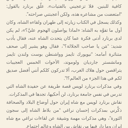
كافية للبنين. فلا تزعجيني بالفتيات». علّق برنارد بالقول:
“امتعضت من مشاعره هذه، ولكن أعجبتني صراحته”.
وكذلك يسجل في الكتاب زيارته إلى طهران ولقاءه الشاه، وكان
أول ما تفوَّه به الشاه: «لماذا يواصلون الهجوم عليَّ؟»، لم يكن
لدى برنارد أدنى فكرة عما كان يتحدث الشاه عنه، فقال بأدب
شديد: “مَن يا صاحب الجلالة؟”، فقال وهو يشير إلى صحف
متناثرة أمامه: “نيويورك تايمز وواشنطن بوست ولندن تايمز
ومانشستر جارديان ولوموند، الأخوات الخمس العجيبات
يتراقصن حول هلاك الغرب، ألا تدركون كلكم أنني أفضل صديق
لكم في هذا الجزء من العالم؟!”.
وفي مذكرات برنارد لويس قصة طريفة عن حفيدة الشاه التي
تدرس في نفس جامعة برنارد، لن أحكيها، تجدها في المذكرات.
نقاش برنارد لويس مع شاه إيران حول أوضاع البلاد والصحافة
ذكَّرني بمذكرات إحسان نراغي “من بلاط الشاه إلى سجون
الثورة”، وهي مذكرات مهمة وشيقة عن لقاءات نراغي مع شاه
إيران وما دار فيها من نقاش بين الشاه وعالم اجتماع.