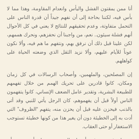
أنا ممن يمقتون الفشل واليأس وانعدام المقاومة، وهذا مما لا
بأس فيه، لكننا بحاجة إلى أن نفهم جيداً أن قدرة الناس على
التحمل متفاوتة، وعدم تحقيقهم للنتائج لا يعني في كل الأحوال
أنهم فشلة سيئون.. نعم، من واجبنا أن نحفزهم، ونحرك هممهم،
لكن علينا قبل ذلك أن نرفق بهم، ونتفهم ما هم فيه، وألا نكون
عوناً للأيام عليهم، وألا نزيد الثقل الذي وضعته الحياة على
كواهلهم.
إن المصلحين، والملهمين، وأصحاب الرسالات في كل زمان
ومكان، كانوا قادرين على تحريك الهمم من خلال تفهمهم
للطبيعة البشرية، وتقدير عامل الضعف الإنساني، كانوا يتفهمون
الناس أولاً قبل أن يفهموهم، كان الرجل يأتي للنبي وقد أتى
بالذنب فيحزن عليه قبل أن يحزن منه، يتفهم “الظروف” التي
أدت به إلى الخطيئة دون أن يغير هذا من كونها خطيئة تستوجب
الاستغفار أو حتى العقاب.