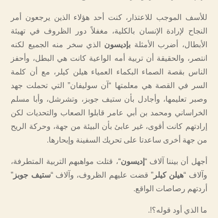
للأسف الموجب للاعتذار، كنت أحد هؤلاء الذين يرجعون أمر
النجاح لإرادة الإنسان بالكلية، مغفلاً دور الظروف في تهيئة
الأبطال، أضرب الأمثلة
بإديسون
الذي سخر منه الجميع لكنه
انتصر، والحقيقة أن تربية أمه الواعية كانت هي البطل، وأحفز
الناس بقصة الصماء البكماء العمياء هيلن كيلر، مع أن كلمة
السر في القصة هي معلمتها “آن سوليفان” التي تحملت جهد
وصبر تعليمها، وأجادل بأن ستيف جوبز، وتشرشل، وأبا مسلم
الخراساني ومحمد بن أبي عامر قابلوا الصعاب والتحديات لكن
إرادتهم كانت أقوى، غير عابئ بأن البيئة من جهة، وحركة الريح
من جهة أخرى ساعدتا على تحريك السفينة وإبحارها.
أجهل أن بيننا آلاف “
إديسون
“، قتلت مواهبهم التربية المتطرفة،
وآلاف “
هيلن كيلر
” قضت عليهم الظروف، وآلاف “
ستيف جوبز
”
أردتهم رصاصات الواقع.
ما الذي أود قوله؟!.