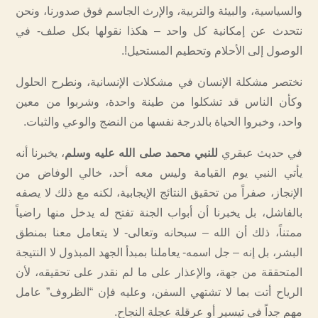
والسياسية، والبيئة والتربية، والإرث الجاسم فوق صدورنا، ونحن
نتحدث عن إمكانية كل واحد – هكذا نقولها بكل صلف- في
الوصول إلى الأحلام وتحطيم المستحيل!.
نختصر مشكلة الإنسان في مشكلات الإنسانية، ونطرح الحلول
وكأن الناس قد تشكلوا من طينة واحدة، وشربوا من معين
واحد، وخبروا الحياة بالدرجة نفسها من النضج والوعي والثبات.
في حديث عبقري
للنبي محمد صلى الله عليه وسلم
، يخبرنا أنه
يأتي النبي يوم القيامة وليس معه أحد، خالي الوفاض من
الإنجاز، صفراً من تحقيق النتائج الإيجابية، لكنه مع ذلك لا يصفه
بالفاشل، بل يخبرنا أن أبواب الجنة تفتح له يدخل منها راضياً
ممتناً، ذلك أن الله – سبحانه وتعالى- لا يتعامل معنا بمنطق
البشر، بل إنه – جل اسمه- يعاملنا بمبدأ الجهد المبذول لا النتيجة
المتحققة من جهة، والإعذار على ما لم نقدر على تحقيقه، لأن
الرياح أتت بما لا تشتهي السفن، وعليه فإن “الظروف” عامل
مهم جداً في تيسير أو عرقلة عجلة النجاح.