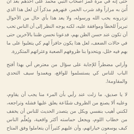
حتى إنه في مرة غمز أصحاب النبي محمد على أحدهم بعد أن
أُتيَ به مراراً وقد شرب الخمر، فنهرهم مذكراً أن لعل هذا الذي
تزدرونه يحب الله ورسوله، ولا يعد هذا بأي حال من الأحوال
تبريراً للخطأ وموافقة عليه، لكنه يوجه النظر إلى أن الناس تحب
أن تكون عند حسن الظن بهم، فدعونا نحسن ظننا بالآخرين حتى
في حالات الضعف، لعل هذا يكون حافزاً لهم كي يتغلبوا على ما
بهم فيه خلل، ويتحدوا بنا ظروفهم الصعبة وعثراتهم المتكررة.
وأراني مضطراً للإجابة على سؤال من معترض أني بهذا أفتح
الباب للناس كي يستسلموا للواقع، ويغمدوا سيف التحدي
والمقاومة!.
لا يا صديق، ما زلت عند رأيي بأن المرء منا يجب أن يقاوم،
وعليه ألا يصنع من الظروف شمَّاعة يعلق عليها فشله وتراجعه،
لكنني أهيب بنفسي وبكل من يتصدر الحديث للناس أن يخفف
من خطاب اللوم، ويجعل حماسته أكثر واقعية، ويُعلِّم الناس
كيف يوسعون خياراتهم، وأن عليهم كثيراً أن يتعاملوا وفق المتاح