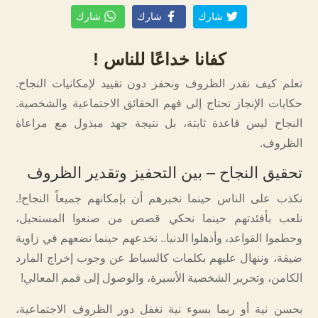
شارك
شارك
شارك
كفانا خداعًا للناس !
تعلم كيف نقدر الظروف ونحفز دون تقييد لإمكانيات النجاح.
حكايات الإنجاز تحتاج إلى فهم الحقائق الاجتماعية والشخصية.
النجاح ليس قاعدة ثابتة، بل نتيجة جهد مبذول مع مراعاة
الظروف.
تحقيق النجاح – بين التحفيز وتقدير الظروف
نكذب على الناس حينما نخبرهم أن بإمكانهم جميعاً النجاح!.
نلعب بأفئدتهم حينما نحكي قصص من صنعوا المستحيل،
وحطموا القواعد، وأذهلوا الدنيا.. نخدعهم حينما نضعهم في زاوية
ضيقة، وننهال عليهم بكلمات كالسياط عن وجوب إخراج المارد
الكامن، وتحرير الشخصية الأسيرة، والوصول إلى قمم المعالي!
بحسن نية أو ربما بسوء نية نغفل دور الظروف الاجتماعية،