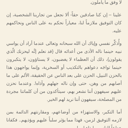
لا وفق ما يأملون.
علينا – إن كنا صادقين حقاً- ألا نجعل من تجاربنا الشخصية، إن
كان التوفيق ملازماً لنا، معياراً نحكم به على الناس ونحاكمهم
عليه.
وأُذكِّر نفسي وإياك أن الله سبحانه وتعالى عندما أراد أن يواسي
نبيه حينما ناله الأذى من أعدائه قال {قد نعلم إنَّه ليحزنك الّذي
يقولون}، ذلك أن العظماء لا يغضبون، لا يستاؤون، لا يتكبرون
حينما تواجَه دعواهم بالتكذيب أو السخرية، وإنما يواجهون هذا
بالحزن النبيل، الحزن على بعد الناس عن الحقيقة، الألم على ما
أصابهم من وهن، حتى وإن ناله جهلهم وآذاه!. وعندما نحزن
عليهم سيفهون أننا نشعر بهم، سيتأكدون من أن كلماتنا مجردة
من المصلحة، سيفهون أننا نريد لهم الخير.
أما التكبر، والاستهزاء من أوضاعهم، ومقارنتهم الدائمة بمن
لازمه التوفيق لزمن، فهذا مما يؤثر سلباً عليهم ويؤذيهم.. فكفانا
خداعاً للناس، وإيذاء لهم!