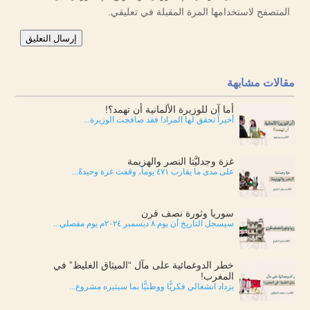
المتصفح لاستخدامها المرة المقبلة في تعليقي.
إرسال التعليق
مقالات مشابهة
أما آن للوزيرة الألمانية أن تهمد؟!
أخيراً تحقق لها المراد! فقد صافحت الوزيرة...
غزة وجدليَّتا النصر والهزيمة
على مدى ما يقارب ٤٧١ يوماً، وقفت غزة وحيدةً...
سوريا وثورة نصف قرن
سيسجل التاريخ أن يوم ٨ ديسمبر ٢٠٢٤م يوم مفصلي...
خطر الدوغمائية على مآل “الميثاق الغليظ” في
المغرب!
يزداد انشغالي فكريًّا ووطنيًّا بما سيثيره مشروع...